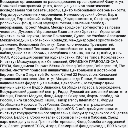
Всемирная организация по расследованию преследований Фалуньгун,
Пражский гражданский центр, Ассоциация школ политических
исследований при Совете Европы, Центр либеральной современности,
Форум русскоязычных европейцев, Немецко-русский обмен, Бард
колледж, Европейский выбор, Фонд Ходорковского, Оксфордский
российский фонд, Фонд Будущее России, Компания свободы
информации, Проект Медиа, Международное партнерство за права
человека, Духовное Управление Евангельских Христиан Украинской
Христианской Церкви, Новое Поколение, Духовное Учебное Заведение
Международный Библейский Колледж, Международное христианское
движение, Всемирный Институт Саентологических Предприятий,
Церковь Духовной Технологии, Европейская сеть организаций по
наблюдению за выборами, Республика Польша, СВОБОДНЫЙ ИДЕЛЬ-
УРАЛ, Ассоциация развития журналистики, IStories fonds, Королевский
Институт Международных Отношений, КРИМСЬКА ПРАВОЗАХИСНА
ГРУПА, Фонд имени Генриха Бёлля, Stichting Bellingcat, Bellingcat Ltd, The
Insider, Институт правовой инициативы Центральной и Восточной
Европы, Фонд Открытой Эстонии, Calvert 22 Foundation, Канадский
украинский конгресс, Институт Макдональда-Лорье, Украинская
национальная федерация Канады, Декабристы, Международный
научный центр им Вудро Вильсона, Свободная пресса, Возрождение,
Всеукраинский духовный центр , Риддл, Русский антивоенный комитет в
Швеции, Проект Медуза, Фонд Андрея Сахарова, Форум свободной
России, Лига Свободных Наций, Transparеncy International, Форум
Свободных Народов ПостРоссии, Солидарность с гражданским
движением в России – Solidarus, КрымSOS, Свободный университет,
Институт государственного управления, Форум гражданского общества
Россия, Беллона, Союз жителей островов Тисима и Хабомаи, Съезд
народных депутатов, Гринпис Интернешнл, Фонд борьбы с коррупцией
Инк, Завет церквей TCCN, Агора, Всемирный фонд природы, BDR Novaja