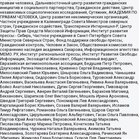
правам человека, Дальневосточный центр развития гражданских
инициатив и социального партнерства, Гражданское действие, Центр
независимых социологических исследований, Сутяжник, АКАДЕМИЯ ПО
ПРАВАМ ЧЕЛОВЕКА, Центр развития некоммерческих организаций,
Частное учреждение в Калининграде Совета Министров северных
стран, Гражданское содействие, Трансперенси Интернешнл-Р, Центр
Защиты Прав Средств Массовой Информации, Институт развития
прессы - Сибирь, Частное учреждение в Санкт-Петербурге Совета
Министров Северных Стран, Фонд поддержки свободы прессы,
Гражданский контроль, Человек и Закон, Общественная комиссия по
сохранению наследия академика Сахарова, Информационное агентство
МЕМО. РУ, Институт региональной прессы, Институт Развития Свободы
Информации, Экозащита!-Женсовет, Общественный вердикт,
Евразийская антимонопольная ассоциация, Бедушев Петр Петрович,
Дзугкоева Регина Николаевна, Кривенко Сергей Владимирович,
Милославский Павел Юрьевич, Шнырова Ольга Вадимовна, Чанышева
Лилия Айратовна, Сидорович Ольга Борисовна, Туровский Александр
Алексеевич, Васильева Анастасия Евгеньевна, Ривина Анна Валерьевна,
Бойко Анатолий Николаевич, Дугин Сергей Георгиевич, Пивоваров
Андрей Сергеевич, Аверин Виталий Евгеньевич, Барахоев Магомед
Бекханович, Шарипков Олег Викторович, Мошель Ирина Ароновна,
Шведов Григорий Сергеевич, Пономарев Лев Александрович,
Каргалицкий Борис Юльевич, Созаев Валерий Валерьевич, Исламов
Тимур Рифгатович, Романова Ольга Евгеньевна, Щаров Сергей
Алексадрович, Цирульников Борис Альбертович, Гасан Ольга Павловна,
Паутов Юрий Анатольевич, Верховский Александр Маркович,
Пислакова-Паркер Марина Петровна, Кочеткова Татьяна
Владимировна, Чуркина Наталья Валерьевна, Акимова Татьяна
Николаевна, Золотарева Екатерина Александровна, Рачинский Ян
Збигневич, Жемкова Елена Борисовна, Гудков Лев Дмитриевич,