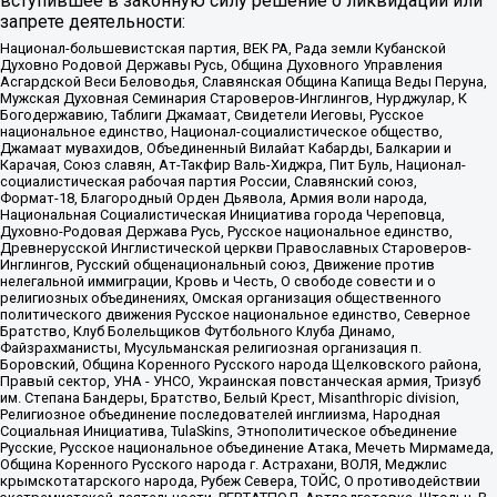
вступившее в законную силу решение о ликвидации или
запрете деятельности:
Национал-большевистская партия, ВЕК РА, Рада земли Кубанской
Духовно Родовой Державы Русь, Община Духовного Управления
Асгардской Веси Беловодья, Славянская Община Капища Веды Перуна,
Мужская Духовная Семинария Староверов-Инглингов, Нурджулар, К
Богодержавию, Таблиги Джамаат, Свидетели Иеговы, Русское
национальное единство, Национал-социалистическое общество,
Джамаат мувахидов, Объединенный Вилайат Кабарды, Балкарии и
Карачая, Союз славян, Ат-Такфир Валь-Хиджра, Пит Буль, Национал-
социалистическая рабочая партия России, Славянский союз,
Формат-18, Благородный Орден Дьявола, Армия воли народа,
Национальная Социалистическая Инициатива города Череповца,
Духовно-Родовая Держава Русь, Русское национальное единство,
Древнерусской Инглистической церкви Православных Староверов-
Инглингов, Русский общенациональный союз, Движение против
нелегальной иммиграции, Кровь и Честь, О свободе совести и о
религиозных объединениях, Омская организация общественного
политического движения Русское национальное единство, Северное
Братство, Клуб Болельщиков Футбольного Клуба Динамо,
Файзрахманисты, Мусульманская религиозная организация п.
Боровский, Община Коренного Русского народа Щелковского района,
Правый сектор, УНА - УНСО, Украинская повстанческая армия, Тризуб
им. Степана Бандеры, Братство, Белый Крест, Misanthropic division,
Религиозное объединение последователей инглиизма, Народная
Социальная Инициатива, TulaSkins, Этнополитическое объединение
Русские, Русское национальное объединение Атака, Мечеть Мирмамеда,
Община Коренного Русского народа г. Астрахани, ВОЛЯ, Меджлис
крымскотатарского народа, Рубеж Севера, ТОЙС, О противодействии