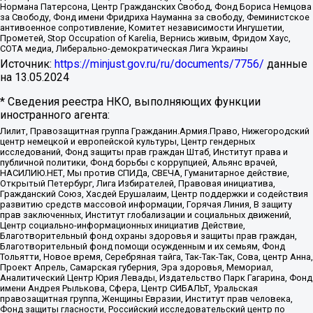
Нормана Патерсона, Центр Гражданских Свобод, Фонд Бориса Немцова
за Свободу, Фонд имени Фридриха Науманна за свободу, Феминистское
антивоенное сопротивление, Комитет независимости Ингушетии,
Прометей, Stop Occupation of Karelia, Вернись живым, Фридом Хаус,
СОТА медиа, Либерально-демократическая Лига Украины
Источник:
https://minjust.gov.ru/ru/documents/7756/
данные
на
13.05.2024
* Сведения реестра НКО, выполняющих функции
иностранного агента:
Лилит, Правозащитная группа Гражданин.Армия.Право, Нижегородский
центр немецкой и европейской культуры, Центр гендерных
исследований, Фонд защиты прав граждан Штаб, Институт права и
публичной политики, Фонд борьбы с коррупцией, Альянс врачей,
НАСИЛИЮ.НЕТ, Мы против СПИДа, СВЕЧА, Гуманитарное действие,
Открытый Петербург, Лига Избирателей, Правовая инициатива,
Гражданский Союз, Хасдей Ерушалаим, Центр поддержки и содействия
развитию средств массовой информации, Горячая Линия, В защиту
прав заключенных, Институт глобализации и социальных движений,
Центр социально-информационных инициатив Действие,
Благотворительный фонд охраны здоровья и защиты прав граждан,
Благотворительный фонд помощи осужденным и их семьям, Фонд
Тольятти, Новое время, Серебряная тайга, Так-Так-Так, Сова, центр Анна,
Проект Апрель, Самарская губерния, Эра здоровья, Мемориал,
Аналитический Центр Юрия Левады, Издательство Парк Гагарина, Фонд
имени Андрея Рылькова, Сфера, Центр СИБАЛЬТ, Уральская
правозащитная группа, Женщины Евразии, Институт прав человека,
Фонд защиты гласности, Российский исследовательский центр по