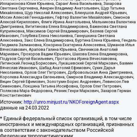
Илларионова Юлия Юрьевна, Саранг Анна Васильевна, Захарова
Светлана Сергеевна, Аверин Владимир Анатольевич, Щур Татьяна
Михайловна, Щур Николай Алексеевич, Блинушов Андрей Юрьевич,
Мосин Алексей Геннадьевич, Гефтер Валентин Михайлович, Симонов
Алексей Кириллович, Флиге Ирина Анатольевна, Мельникова Валентина
Дмитриевна, Вититинова Елена Владимировна, Баженова Светлана
Куприяновна, Максимов Сергей Владимирович, Беляев Сергей
Иванович, Голубева Елена Николаевна, Ганнушкина Светлана
Алексеевна, Закс Елена Владимировна, Буртина Елена Юрьевна, Гендель
Людмила Залмановна, Кокорина Екатерина Алексеевна, Шуманов Илья
Вячеславович, Арапова Галина Юрьевна, Свечников Анатолий
Мариевич, Прохоров Вадим Юрьевич, Шахова Елена Владимировна,
Подузов Сергей Васильевич, Протасова Ирина Вячеславовна,
Литинский Леонид Борисович, Лукашевский Сергей Маркович, Бахмин
Вячеслав Иванович, Шабад Анатолий Ефимович, Сухих Дарья
Николаевна, Орлов Олег Петрович, Добровольская Анна Дмитриевна,
Королева Александра Евгеньевна, Смирнов Владимир Александрович,
Вицин Сергей Ефимович, Золотухин Борис Андреевич, Левинсон Лев
Семенович, Локшина Татьяна Иосифовна, Орлов Олег Петрович,
Полякова Мара Федоровна, Резник Генри Маркович, Захаров Герман
Константинович
Источник:
http://unro.minjust.ru/NKOForeignAgent.aspx
данные на
24.03.2022
* Единый федеральный список организаций, в том числе
иностранных и международных организаций, признанных
в соответствии с законодательством Российской
Федерации террористическими: