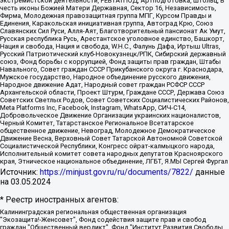
экстремистской деятельности, РЕВТАТПОД, Артподготовка, Штольц, В
честь иконы Божией Матери Державная, Сектор 16, Независимость,
Фирма, Молодежная правозащитная группа МПГ, Курсом Правды и
Единения, Каракольская инициативная группа, Автоград Крю, Союз
Славянских Сил Руси, Алля-Аят, Благотворительный пансионат Ак Умут,
Русская республика Русь, Арестантское уголовное единство, Башкорт,
Нация и свобода, Нация и свобода, W.H.С., Фалунь Дафа, Иртыш Ultras,
Русский Патриотический клуб-Новокузнецк/РПК, Сибирский державный
союз, Фонд борьбы с коррупцией, Фонд защиты прав граждан, Штабы
Навального, Совет граждан СССР Прикубанского округа г. Краснодара,
Мужское государство, Народное объединение русского движения,
Народное движение Адат, Народный совет граждан РСФСР СССР
Архангельской области, Проект Штурм, Граждане СССР, Держава Союз
Советских Светлых Родов, Совет Советских Социалистических Районов,
Meta Platforms Inc, Facebook, Instagram, WhatsApp, СИЧ-С14,
Добровольческое Движение Организации украинских националистов,
Черный Комитет, Татарстанское Региональное Всетатарское
общественное движение, Невоград, Молодежное Демократическое
Движение Весна, Верховный Совет Татарской Автономной Советской
Социалистической Республики, Конгресс ойрат-калмыцкого народа,
Исполнительный комитет совета народных депутатов Красноярского
края, Этническое национальное объединение, ЛГБТ, Я.МЫ Сергей Фургал
Источник:
https://minjust.gov.ru/ru/documents/7822/
данные
на
03.05.2024
* Реестр иностранных агентов:
Калининградская региональная общественная организация "Экозащита!-Женсовет", Фонд содействия защите прав и свобод граждан "Общественный вердикт", Фонд "Институт Развития Свободы Информации", Частное учреждение "Информационное агентство МЕМО. РУ", Региональная общественная организация "Общественная комиссия по сохранению наследия академика Сахарова", Фонд поддержки свободы прессы, Санкт-Петербургская общественная правозащитная организация "Гражданский контроль", Межрегиональная общественная организация "Информационно-просветительский центр "Мемориал", Региональный Фонд "Центр Защиты Прав Средств Массовой Информации", с 05.12.2023 Фонд "Центр Защиты Прав Средств массовой информации", Региональная общественная благотворительная организация помощи беженцам и мигрантам "Гражданское содействие", Негосударственное образовательное учреждение дополнительного профессионального образования (повышение квалификации) специалистов "АКАДЕМИЯ ПО ПРАВАМ ЧЕЛОВЕКА", Свердловская региональная общественная организация "Сутяжник", Автономная некоммерческая организация "Центр независимых социологических исследований", Союз общественных объединений "Российский исследовательский центр по правам человека", Региональное общественное учреждение научно-информационный центр "МЕМОРИАЛ", Некоммерческая организация "Фонд защиты гласности", Автономная некоммерческая организация "Институт прав человека", Городская общественная организация "Екатеринбургское общество "МЕМОРИАЛ", Городская общественная организация "Рязанское историко-просветительское и правозащитное общество "Мемориал" (Рязанский Мемориал), Челябинский региональный орган общественной самодеятельности – женское общественное объединение "Женщины Евразии", Челябинский региональный орган общественной самодеятельности "Уральская правозащитная группа", Фонд содействия защите здоровья и социальной справедливости имени Андрея Рылькова, Автономная Некоммерческая Организация "Аналитический Центр Юрия Левады", Автономная некоммерческая организация социальной поддержки населения "Проект Апрель", Региональная общественная организация помощи женщинам и детям, находящимся в кризисной ситуации "Информационно-методический центр "Анна", Фонд содействия развитию массовых коммуникаций и правовому просвещению "Так-так-Так", Фонд содействия устойчивому развитию "Серебряная тайга", Свердловский региональный общественный фонд социальных проектов "Новое время", "Idel.Реалии", Кавказ.Реалии, Крым.Реалии, Телеканал Настоящее Время, Татаро-башкирская служба Радио Свобода (Azatliq Radiosi), Радио Свободная Европа/Радио Свобода (PCE/PC), "Сибирь.Реалии", "Фактограф", Благотворительный фонд помощи осужденным и их семьям, Автономная некоммерческая организация "Институт глобализации и социальных движений", Фонд "В защиту прав заключенных", Частное учреждение "Центр поддержки и содействия развитию средств массовой информации", Пензенский региональный общественный благотворительный фонд "Гражданский союз", "Север.Реалии", Некоммерческая организация Фонд "Правовая инициатива", Общество с ограниченной ответственностью "Радио Свободная Европа/Радио Свобода", Чешское информационное агентство "MEDIUM-ORIENT", Красноярская региональная общественная организация "Мы против СПИДа", Камалягин Денис Николаевич, Маркелов Сергей Евгеньевич, Пономарев Лев Александрович, Савицкая Людмила Алексеевна, Автономная некоммерческая организация "Центр по работе с проблемой насилия "НАСИЛИЮ.НЕТ", Межрегиональный профессиональный союз работников здравоохранения "Альянс врачей", Юридическое лицо, зарегистрированное в Латвийской Республике, SIA "Medusa Project" (регистрационный номер 40103797863, дата регистрации 10.06.2014), Некоммерческая организация "Фонд по борьбе с коррупцией", Автономная некоммерческая организация "Институт права и публичной политики", Баданин Роман Сергеевич, Гликин Максим Александрович, Железнова Мария Михайловна, Лукьянова Юлия Сергеевна, Маетная Елизавета Витальевна, Маняхин Петр Борисович, Чуракова Ольга Владимировна, Ярош Юлия Петровна, Юридическое лицо "The Insider SIA", зарегистрированное в Риге, Латвийская Республика (дата регистрации 26.06.2015), являющееся администратором доменного имени интернет-издания "The Insider SIA", https://theins.ru, Постернак Алексей Евгеньевич, Рубин Михаил Аркадьевич, Анин Роман Александрович, Юридическое лицо Istories fonds, зарегистрированное в Латвийской Республике (регистрационный номер 50008295751, дата регистрации 24.02.2020), Великовский Дмитрий Александрович, Долинина Ирина Николаевна, Мароховская Алеся Алексеевна, Шлейнов Роман Юрьевич, Шмагун Олеся Валентиновна, Общество с ограниченной ответственностью "Альтаир 2021", Общество с ограниченной ответственностью "Вега 2021", Общество с ограниченной ответственностью "Главный редактор 2021", Общество с ограниченной ответственностью "Ромашки монолит", Важенков Артем Валерьевич, Ивановская областная общественная организация "Центр гендерных исследований", Гурман Юрий Альбертович, Медиапроект "ОВД-Инфо", Егоров Владимир Владимирович, Жилинский Владимир Александрович, Общество с ограниченной ответственностью "ЗП", Иванова София Юрьевна, Карезина Инна Павловна, Кильтау Екатерина Викторовна, Петров Алексей Викторович, Пискунов Сергей Евгеньевич, Смирнов Сергей Сергеевич, Тихонов Михаил Сергеевич, Общество с ограниченной ответственностью "ЖУРНАЛИСТ-ИНОСТРАННЫЙ АГЕНТ", Арапова Галина Юрьевна, Вольтская Татьяна Анатольевна, Американская компания "Mason G.E.S. Anonymous Foundation" (США), являющаяся владельцем интернет-издания https://mnews.world/, Компания "Stichting Bellingcat", зарегистрированная в Нидерландах (дата регистрации 11.07.2018), Захаров Андрей Вячеславович, Клепиковская Екатерина Дмитриевна, Общество с ограниченной ответственностью "МЕМО", Перл Роман Александрович, Симонов Евгений Алексеевич, Соловьева Елена Анатольевна, Сотников Даниил Владимирович, Сурначева Елизавета Дмитриевна, Автономная некоммерческая организация по защите прав человека и информированию населения "Якутия – Наше Мнение", Общество с ограниченной ответственностью "Москоу диджитал медиа", с 26.01.2023 Общество с ограниченной ответственностью "Чайка Белые сады", Ветошкина Валерия Валерьевна, Заговора Максим Александрович, Межрегиональное общественное движение "Российская ЛГБТ - сеть", Оленичев Максим Владимирович, Павлов Иван Юрьевич, Скворцова Елена Сергеевна, Общество с ограниченной ответственностью "Как бы инагент", Кочетков Игорь Викторович, Общество с ограниченной ответственностью "Честные выборы", Еланчик Олег Александрович, Общество с ограниченной ответственностью "Нобелевский призыв", Гималова Регина Эмилевна, Григорьев Андрей Валерьевич, Григорьева Алина Александровна, Ассоциация по содействию защите прав призывников, альтернативнослужащих и военнослужащих "Правозащитная группа "Гражданин.Армия.Право", Хисамова Регина Фаритовна, Автономная некоммерческая организация по реализации социально-правовых программ "Лилит", Дальневосточное общественное движение "Маяк", Санкт-Петербургская ЛГБТ-инициативная группа "Выход", Инициативная группа ЛГБТ+ "Реверс", Алексеев Андрей Викторович, Бекбулатова Таисия Львовна, Беляев Иван Михайлович, Владыкина Елена Сергеевна, Гельман Марат Александрович, Никульшина Вероника Юрьевна, Толоконникова Надежда Андреевна, Шендерович Виктор Анатольевич, Общество с ограниченной ответственностью "Данное сообщение", Общество с ограниченной ответственностью Издательский дом "Новая глава", Айнбиндер Александра Александровна, Московский комьюнити-центр для ЛГБТ+инициатив, Благотворительный фонд развития филантропии, Deutsche Welle (Германия, Kurt-Schumacher-Strasse 3, 53113 Bonn), Борзунова Мария Михайловна, Воробьев Виктор Викторович, Голубева Анна Львовна, Константинова Алла Михайловна, Малкова Ирина Владимировна, Мурадов Мурад Абдулгалимович, Осетинская Елизавета Николаевна, Понасенков Евгений Николаевич, Ганапольский Матвей Юрьевич, Киселев Евгений Алексеевич, Борухович Ирина Григорьевна, Дремин Иван Тимофеевич, Дубровский Дмитрий Викторович, Красноярская региональная общественная организация поддержки и развития альтернативных образовательных технологий и межкультурных коммуникаций "ИНТЕРРА", Маяковская Екатерина Алексеевна, Фейгин Марк Захарович, Филимонов Андрей Викторович, Дзугкоева Регина Николаевна, Доброхотов Роман Александрович, Дудь Юрий Александрович, Елкин Сергей Владимирович, Кругликов Кирилл Игоревич, Сабунаева Мария Леонидовна, Семенов Алексей Владимирович, Шаинян Карен Багратович, Шульман Екатерина Михайловна, Асафьев Артур Валерьевич, Вахштайн Виктор Семенович, Венедиктов Алексей Алексеевич, Лушникова Екатерина Евгеньевна, Волков Леонид Михайлович, Невзоров Александр Глебович, Пархоменко Сергей Борисович, Сироткин Ярослав Николаевич, Кара-Мурза Владимир Владимирович, Баранова Наталья Владимировна, Гозман Леонид Яковлевич, Кагарлицкий Борис Юльевич, Климарев Михаил Валерьевич, Милов Владимир Станиславович, Автономная некоммерческая организация Краснодарский центр современного искусства "Типография", Моргенштерн Алишер Тагирович, Соболь Любовь Эдуардовна, Общество с ограниченной ответственностью "ЛИЗА НОРМ", Каспаров Гарри Кимович, Ходорковский Михаил Борисович, Общество с ограниченной ответственностью "Апрельские тезисы", Данилович Ирина Брониславовна, Кашин Олег Владимирович, Петров Николай Владимирович, Пивоваров Алексей Владимирович, Соколов Михаил Владимирович, Цветкова Юлия Владимировна, Чичваркин Евгений Александрович, Комитет против пыток/Команда против пыток, Общество с ограниченной ответственностью "Первый научный", Общество с ограниченной ответственностью "Вертолет и ко", Белоцерковская Вероника Борисовна, Кац Максим Евгеньевич, Лазарева Татьяна Юрьевна, Шаведдинов Руслан Табризович, Яшин Илья Валерьевич, Общество с ограниченной ответственностью "Иноагент ААВ", Алешковский Дмитрий Петрович, Альбац Евгения Марковна, Быков Дмитрий Львович, Галямина Юлия Евгеньевна, Лойко Сергей Леонидович, Мартынов Кирилл Константинович, Медведев Сергей Александрович, Крашенинников Федор Геннадиевич, Гордеева Катерина Вл