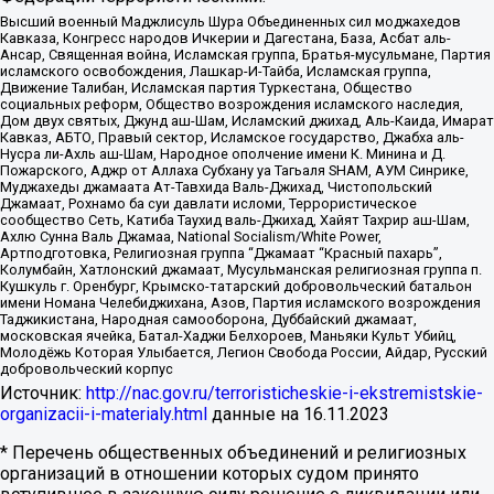
Высший военный Маджлисуль Шура Объединенных сил моджахедов
Кавказа, Конгресс народов Ичкерии и Дагестана, База, Асбат аль-
Ансар, Священная война, Исламская группа, Братья-мусульмане, Партия
исламского освобождения, Лашкар-И-Тайба, Исламская группа,
Движение Талибан, Исламская партия Туркестана, Общество
социальных реформ, Общество возрождения исламского наследия,
Дом двух святых, Джунд аш-Шам, Исламский джихад, Аль-Каида, Имарат
Кавказ, АБТО, Правый сектор, Исламское государство, Джабха аль-
Нусра ли-Ахль аш-Шам, Народное ополчение имени К. Минина и Д.
Пожарского, Аджр от Аллаха Субхану уа Тагьаля SHAM, АУМ Синрике,
Муджахеды джамаата Ат-Тавхида Валь-Джихад, Чистопольский
Джамаат, Рохнамо ба суи давлати исломи, Террористическое
сообщество Сеть, Катиба Таухид валь-Джихад, Хайят Тахрир аш-Шам,
Ахлю Сунна Валь Джамаа, National Socialism/White Power,
Артподготовка, Религиозная группа “Джамаат “Красный пахарь”,
Колумбайн, Хатлонский джамаат, Мусульманская религиозная группа п.
Кушкуль г. Оренбург, Крымско-татарский добровольческий батальон
имени Номана Челебиджихана, Азов, Партия исламского возрождения
Таджикистана, Народная самооборона, Дуббайский джамаат,
московская ячейка, Батал-Хаджи Белхороев, Маньяки Культ Убийц,
Молодёжь Которая Улыбается, Легион Свобода России, Айдар, Русский
добровольческий корпус
Источник:
http://nac.gov.ru/terroristicheskie-i-ekstremistskie-
organizacii-i-materialy.html
данные на
16.11.2023
* Перечень общественных объединений и религиозных
организаций в отношении которых судом принято