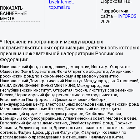
Дорохова Н.В.
LiveInternet,
top.mail.ru
ПОКАЗАТЬ
Разработчик
БАННЕРНЫЕ
сайта –
INFOROS
МЕСТА
2026
* Перечень иностранных и международных
неправительственных организаций, деятельность которых
признана нежелательной на территории Российской
Федерации:
Национальный фонд в поддержку демократии, Институт Открытое
Общество Фонд Содействия, Фонд Открытое общество, Американо-
российский фонд по экономическому и правовому развитию,
Национальный Демократический Институт Международных Отношений,
MEDIA DEVELOPMENT INVESTMENT FUND, Международный
Республиканский Институт, Открытая Россия, Институт современной
России, Черноморский фонд регионального сотрудничества,
Европейская Платформа за Демократические Выборы,
Международный центр электоральных исследований, Германский фонд
Маршалла Соединенных Штатов, Тихоокеанский центр защиты
окружающей среды и природных ресурсов, Свободная Россия,
Всемирный конгресс украинцев, Атлантический совет, Человек в беде,
Европейский фонд за демократию, Джеймстаунский фонд, Прожект
Хармони, Родники дракона, Врачи против насильственного извлечения
органов, Фалунь Дафа, Друзья Фалуньгун, Фалуньгун, Коалиция по
расследованию преследования в отношении Фалуньгун в Китае,