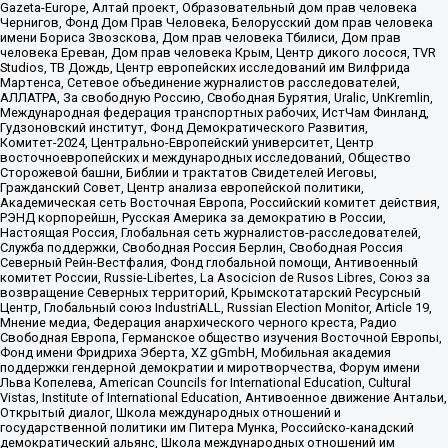
Gazeta-Europe, Алтай проект, Образовательный дом прав человека
Чернигов, Фонд Дом Прав Человека, Белорусский дом прав человека
имени Бориса Звозскова, Дом прав человека Тбилиси, Дом прав
человека Ереван, Дом прав человека Крым, Центр дикого лосося, TVR
Studios, ТВ Дождь, Центр европейских исследований им Вилфрида
Мартенса, Сетевое объединение журналистов расследователей,
АЛЛАТРА, За свободную Россию, Свободная Бурятия, Uralic, UnKremlin,
Международная федерация транспортных рабочих, ИстЧам Финланд,
Гудзоновский институт, Фонд Демократического Развития,
Комитет-2024, Центрально-Европейский университет, Центр
восточноевропейских и международных исследований, Общество
Сторожевой башни, Библии и трактатов Свидетелей Иеговы,
Гражданский Совет, Центр анализа европейской политики,
Академическая сеть Восточная Европа, Российский комитет действия,
РЭНД корпорейшн, Русская Америка за демократию в России,
Настоящая Россия, Глобальная сеть журналистов-расследователей,
Служба поддержки, Свободная Россия Берлин, Свободная Россия
Северный Рейн-Вестфалия, Фонд глобальной помощи, Антивоенный
комитет России, Russie-Libertes, La Asocicion de Rusos Libres, Союз за
возвращение Северных территорий, Крымскотатарский Ресурсный
Центр, Глобальный союз IndustriALL, Russian Election Monitor, Article 19,
Мнение медиа, Федерация анархического черного креста, Радио
Свободная Европа, Германское общество изучения Восточной Европы,
Фонд имени Фридриха Эберта, XZ gGmbH, Мобильная академия
поддержки гендерной демократии и миротворчества, Форум имени
Льва Копелева, American Councils for International Education, Cultural
Vistas, Institute of International Education, Антивоенное движение Антальи,
Открытый диалог, Школа международных отношений и
государственной политики им Питера Мунка, Российско-канадский
демократический альянс, Школа международных отношений им