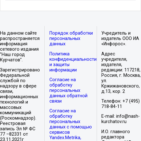
На данном сайте
Порядок обработки
Учредитель и
распространяется
персональных
издатель ООО ИА
информация
данных
«Инфорос».
сетевого издания
Политика
Адрес
"Наш город
конфиденциальности
учредителя,
Курчатов".
и защиты
издателя,
Зарегистрировано
информации
редакции: 117218,
Федеральной
Россия, г. Москва,
Согласие на
службой по
ул.
обработку
надзору в сфере
Кржижановского,
персональных
связи,
д.13, кор. 2
данных обратной
информационных
связи
Телефон: +7 (495)
технологий и
718-84-11
массовых
Согласие на
коммуникаций
обработку
E-mail: info@nash-
(Роскомнадзор).
персональных
kurchatov.ru
Реестровая
данных с помощью
запись Эл № ФС
И.О. главного
сервисов
77 –82331 от
редактора
Yandex.Metrika,
23.11.2021г