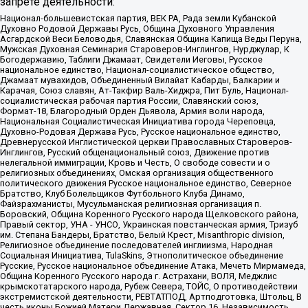
запрете деятельности:
Национал-большевистская партия, ВЕК РА, Рада земли Кубанской
Духовно Родовой Державы Русь, Община Духовного Управления
Асгардской Веси Беловодья, Славянская Община Капища Веды Перуна,
Мужская Духовная Семинария Староверов-Инглингов, Нурджулар, К
Богодержавию, Таблиги Джамаат, Свидетели Иеговы, Русское
национальное единство, Национал-социалистическое общество,
Джамаат мувахидов, Объединенный Вилайат Кабарды, Балкарии и
Карачая, Союз славян, Ат-Такфир Валь-Хиджра, Пит Буль, Национал-
социалистическая рабочая партия России, Славянский союз,
Формат-18, Благородный Орден Дьявола, Армия воли народа,
Национальная Социалистическая Инициатива города Череповца,
Духовно-Родовая Держава Русь, Русское национальное единство,
Древнерусской Инглистической церкви Православных Староверов-
Инглингов, Русский общенациональный союз, Движение против
нелегальной иммиграции, Кровь и Честь, О свободе совести и о
религиозных объединениях, Омская организация общественного
политического движения Русское национальное единство, Северное
Братство, Клуб Болельщиков Футбольного Клуба Динамо,
Файзрахманисты, Мусульманская религиозная организация п.
Боровский, Община Коренного Русского народа Щелковского района,
Правый сектор, УНА - УНСО, Украинская повстанческая армия, Тризуб
им. Степана Бандеры, Братство, Белый Крест, Misanthropic division,
Религиозное объединение последователей инглиизма, Народная
Социальная Инициатива, TulaSkins, Этнополитическое объединение
Русские, Русское национальное объединение Атака, Мечеть Мирмамеда,
Община Коренного Русского народа г. Астрахани, ВОЛЯ, Меджлис
крымскотатарского народа, Рубеж Севера, ТОЙС, О противодействии
экстремистской деятельности, РЕВТАТПОД, Артподготовка, Штольц, В
честь иконы Божией Матери Державная, Сектор 16, Независимость,