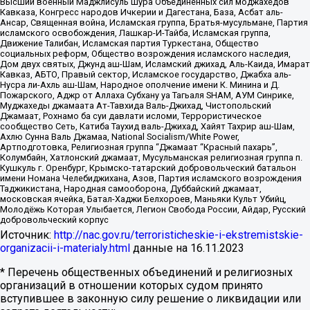
Высший военный Маджлисуль Шура Объединенных сил моджахедов
Кавказа, Конгресс народов Ичкерии и Дагестана, База, Асбат аль-
Ансар, Священная война, Исламская группа, Братья-мусульмане, Партия
исламского освобождения, Лашкар-И-Тайба, Исламская группа,
Движение Талибан, Исламская партия Туркестана, Общество
социальных реформ, Общество возрождения исламского наследия,
Дом двух святых, Джунд аш-Шам, Исламский джихад, Аль-Каида, Имарат
Кавказ, АБТО, Правый сектор, Исламское государство, Джабха аль-
Нусра ли-Ахль аш-Шам, Народное ополчение имени К. Минина и Д.
Пожарского, Аджр от Аллаха Субхану уа Тагьаля SHAM, АУМ Синрике,
Муджахеды джамаата Ат-Тавхида Валь-Джихад, Чистопольский
Джамаат, Рохнамо ба суи давлати исломи, Террористическое
сообщество Сеть, Катиба Таухид валь-Джихад, Хайят Тахрир аш-Шам,
Ахлю Сунна Валь Джамаа, National Socialism/White Power,
Артподготовка, Религиозная группа “Джамаат “Красный пахарь”,
Колумбайн, Хатлонский джамаат, Мусульманская религиозная группа п.
Кушкуль г. Оренбург, Крымско-татарский добровольческий батальон
имени Номана Челебиджихана, Азов, Партия исламского возрождения
Таджикистана, Народная самооборона, Дуббайский джамаат,
московская ячейка, Батал-Хаджи Белхороев, Маньяки Культ Убийц,
Молодёжь Которая Улыбается, Легион Свобода России, Айдар, Русский
добровольческий корпус
Источник:
http://nac.gov.ru/terroristicheskie-i-ekstremistskie-
organizacii-i-materialy.html
данные на
16.11.2023
* Перечень общественных объединений и религиозных
организаций в отношении которых судом принято
вступившее в законную силу решение о ликвидации или