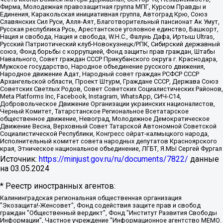
Фирма, Молодежная правозащитная группа МПГ, Курсом Правды и
Единения, Каракольская инициативная группа, Автоград Крю, Союз
Славянских Сил Руси, Алля-Аят, Благотворительный пансионат Ак Умут,
Русская республика Русь, Арестантское уголовное единство, Башкорт,
Нация и свобода, Нация и свобода, W.H.С., Фалунь Дафа, Иртыш Ultras,
Русский Патриотический клуб-Новокузнецк/РПК, Сибирский державный
союз, Фонд борьбы с коррупцией, Фонд защиты прав граждан, Штабы
Навального, Совет граждан СССР Прикубанского округа г. Краснодара,
Мужское государство, Народное объединение русского движения,
Народное движение Адат, Народный совет граждан РСФСР СССР
Архангельской области, Проект Штурм, Граждане СССР, Держава Союз
Советских Светлых Родов, Совет Советских Социалистических Районов,
Meta Platforms Inc, Facebook, Instagram, WhatsApp, СИЧ-С14,
Добровольческое Движение Организации украинских националистов,
Черный Комитет, Татарстанское Региональное Всетатарское
общественное движение, Невоград, Молодежное Демократическое
Движение Весна, Верховный Совет Татарской Автономной Советской
Социалистической Республики, Конгресс ойрат-калмыцкого народа,
Исполнительный комитет совета народных депутатов Красноярского
края, Этническое национальное объединение, ЛГБТ, Я.МЫ Сергей Фургал
Источник:
https://minjust.gov.ru/ru/documents/7822/
данные
на
03.05.2024
* Реестр иностранных агентов:
Калининградская региональная общественная организация "Экозащита!-Женсовет", Фонд содействия защите прав и свобод граждан "Общественный вердикт", Фонд "Институт Развития Свободы Информации", Частное учреждение "Информационное агентство МЕМО. РУ", Региональная общественная организация "Общественная комиссия по сохранению наследия академика Сахарова", Фонд поддержки свободы прессы, Санкт-Петербургская общественная правозащитная организация "Гражданский контроль", Межрегиональная общественная организация "Информационно-просветительский центр "Мемориал", Региональный Фонд "Центр Защиты Прав Средств Массовой Информации", с 05.12.2023 Фонд "Центр Защиты Прав Средств массовой информации", Региональная общественная благотворительная организация помощи беженцам и мигрантам "Гражданское содействие", Негосударственное образовательное учреждение дополнительного профессионального образования (повышение квалификации) специалистов "АКАДЕМИЯ ПО ПРАВАМ ЧЕЛОВЕКА", Свердловская региональная общественная организация "Сутяжник", Автономная некоммерческая организация "Центр независимых социологических исследований", Союз общественных объединений "Российский исследовательский центр по правам человека", Региональное общественное учреждение научно-информационный центр "МЕМОРИАЛ", Некоммерческая организация "Фонд защиты гласности", Автономная некоммерческая организация "Институт прав человека", Городская общественная организация "Екатеринбургское общество "МЕМОРИАЛ", Городская общественная организация "Рязанское историко-просветительское и правозащитное общество "Мемориал" (Рязанский Мемориал), Челябинский региональный орган общественной самодеятельности – женское общественное объединение "Женщины Евразии", Челябинский региональный орган общественной самодеятельности "Уральская правозащитная группа", Фонд содействия защите здоровья и социальной справедливости имени Андрея Рылькова, Автономная Некоммерческая Организация "Аналитический Центр Юрия Левады", Автономная некоммерческая организация социальной поддержки населения "Проект Апрель", Региональная общественная организация помощи женщинам и детям, находящимся в кризисной ситуации "Информационно-методический центр "Анна", Фонд содействия развитию массовых коммуникаций и правовому просвещению "Так-так-Так", Фонд содействия устойчивому развитию "Серебряная тайга", Свердловский региональный общественный фонд социальных проектов "Новое время", "Idel.Реалии", Кавказ.Реалии, Крым.Реалии, Телеканал Настоящее Время, Татаро-башкирская служба Радио Свобода (Azatliq Radiosi), Радио Свободная Европа/Радио Свобода (PCE/PC), "Сибирь.Реалии", "Фактограф", Благотворительный фонд помощи осужденным и их семьям, Автономная некоммерческая организация "Институт глобализации и социальных движений", Фонд "В защиту прав заключенных", Частное учреждение "Центр поддержки и содействия развитию средств массовой информации", Пензенский региональный общественный благотворительный фонд "Гражданский союз", "Север.Реалии", Некоммерческая организация Фонд "Правовая инициатива", Общество с ограниченной ответственностью "Радио Свободная Европа/Радио Свобода", Чешское информационное агентство "MEDIUM-ORIENT", Красноярская региональная общественная организация "Мы против СПИДа", Камалягин Денис Николаевич, Маркелов Сергей Евгеньевич, Пономарев Лев Александрович, Савицкая Людмила Алексеевна, Автономная некоммерческая организация "Центр по работе с проблемой насилия "НАСИЛИЮ.НЕТ", Межрегиональный профессиональный союз работников здравоохранения "Альянс врачей", Юридическое лицо, зарегистрированное в Латвийской Республике, SIA "Medusa Project" (регистрационный номер 40103797863, дата регистрации 10.06.2014), Некоммерческая организация "Фонд по борьбе с коррупцией", Автономная некоммерческая организация "Институт права и публичной политики", Баданин Роман Сергеевич, Гликин Максим Александрович, Железнова Мария Михайловна, Лукьянова Юлия Сергеевна, Маетная Елизавета Витальевна, Маняхин Петр Борисович, Чуракова Ольга Владимировна, Ярош Юлия Петровна, Юридическое лицо "The Insider SIA", зарегистрированное в Риге, Латвийская Республика (дата регистрации 26.06.2015), являющееся администратором доменного имени интернет-издания "The Insider SIA", https://theins.ru, Постернак Алексей Евгеньевич, Рубин Михаил Аркадьевич, Анин Роман Александрович, Юридическое лицо Istories fonds, зарегистрированное в Латвийской Республике (регистрационный номер 50008295751, дата регистрации 24.02.2020), Великовский Дмитрий Александрович, Долинина Ирина Николаевна, Мароховская Алеся Алексеевна, Шлейнов Роман Юрьевич, Шмагун Олеся Валентиновна, Общество с ограниченной ответственностью "Альтаир 2021", Общество с ограниченной ответственностью "Вега 2021", Общество с ограниченной ответственностью "Главный редактор 2021", Общество с ограниченной ответственностью "Ромашки монолит", Важенков Артем Валерьевич, Ивановская областная общественная организация "Центр гендерных исследований", Гурман Юрий Альбертович, Медиапроект "ОВД-Инфо", Егоров Владимир Владимирович, Жилинский Владимир Александрович, Общество с ограниченной ответственностью "ЗП", Иванова София Юрьевна, Карезина Инна Павловна, Кильтау Екатерина Викторовна, Петров Алексей Викторович, Пискунов Сергей Евгеньевич, Смирнов Сергей Сергеевич, Тихонов Михаил Сергеевич, Общество с ограниченной ответственностью "ЖУРНАЛИСТ-ИНОСТРАННЫЙ АГЕНТ", Арапова Галина Юрьевна, Вольтская Татьяна Анатольевна, Американская компания "Mason G.E.S. Anonymous Foundation" (США), являющаяся владельцем интернет-издания https://mnews.world/, Компания "Stichting Bellingcat", зарегистрированная в Нидерландах (дата регистрации 11.07.2018), Захаров Андрей Вячеславович, Клепиковская Екатерина Дмитриевна, Общество с ограниченной ответственностью "МЕМО", Перл Роман Александрович, Симонов Евгений Алексеевич, Соловьева Елена Анатольевна, Сотников Даниил Владимирович, Сурначева Елизавета Дмитриевна, Автономная некоммерческая организация по защите прав человека и информированию населения "Якутия – Наше Мнение", Общество с ограниченной ответственностью "Москоу диджитал медиа", с 26.01.2023 Общество с ограниченной ответственностью "Чайка Белые сады", Ветошкина Валерия Валерьевна, Заговора Максим Александрович, Межрегиональное общественное движение "Российская ЛГБТ - сеть", Оленичев Максим Владимирович, Павлов Иван Юрьевич, Скворцова Елена Сергеевна, Общество с ограниченной ответственностью "Как бы инагент", Кочетков Игорь Викторович, Общество с ограниченной ответственностью "Честные выборы", Еланчик Олег Александрович, Общество с ограниченной ответственностью "Нобелевский призыв", Гималова Регина Эмилевна, Григорьев Андрей Валерьевич, Григорьева Алина Александровна, Ассоциация по содействию защите прав призывников, альтернативнослужащих и военнослужащих "Правозащитная группа "Гражданин.Армия.Право", Хисамова Регина Фаритовна, Автономная некоммерческая организация по реализации социально-правовых программ "Лилит", Дальневосточное общественное движение "Маяк", Санкт-Петербургская ЛГБТ-инициативная группа "Выход", Инициативная группа ЛГБТ+ "Реверс", Алексеев Андрей Викторович, Бекбулатова Таисия Львовна, Беляев Иван Михайлович, Владыкина Елена Сергеевна, Гельман Марат Александрович, Никульшина Вероника Юрьевна, Толоконникова Надежда Андреевна, Шендерович Виктор Анатольевич, Общество с ограниченной ответственностью "Данное сообщение", Общество с ограниченной ответственностью Издательский дом "Новая глава", Айнбиндер Александра Александровна, Московский комьюнити-центр для ЛГБТ+инициатив, Благотворительный фонд развития филантропии, Deutsche Welle (Германия, Kurt-Schumacher-Strasse 3, 53113 Bonn), Борзунова Мария Михайловна, Воробьев Виктор Викторович, Голубева Анна Львовна, Константинова Алла Михайловна, Малкова Ирина Владимировна, Мурадов Мурад Абдулгалимович, Осетинская Елизавета Николаевна, Понасенков Евгений Николаевич, Ганапольский Матвей Юрьевич, Киселев Евгений Алексеевич, Борухович Ирина Григорьевна, Дремин Иван Тимофеевич, Дубровский Дмитрий Викторович, Красноярская региональная общественная организация поддержки и развития альтернативных образовательных технологий и межкультурных коммуникаций "ИНТЕРРА", Маяковская Екатерина Алексеевна, Фейгин Марк Захарович, Филимонов Андрей Викторович, Дзугкоева Регина Николаевна, Доброхотов Роман Александрович, Дудь Юрий Александрович, Елкин Сергей Владимирович, Кругликов Кирилл Игоревич, Сабунаева Мария Леонидовна, Семенов Алексей Владимирович, Шаинян Карен Багратович, Шульман Екатерина Михайловна, Асафьев Артур Валерьевич, Вахштайн Виктор Семенович, Венедиктов Алексей Алексеевич, Лушникова Екатерина Евгеньевна, Волков Леонид Михайлович, Невзоров Александр Глебович, Пархоменко Сергей Борисович, Сироткин Ярослав Николаевич, Кара-Мурза Владимир Владимирович, Баранова Наталья Владимировна, Гозман Леонид Яковлевич, Кагарлицкий Борис Юльевич, Климарев Михаил Валерьевич, Милов Владимир Станиславович, Автономная некоммерческая организация Краснодарский центр современного искусства "Типография", Моргенштерн Алишер Тагирович, Соболь Любовь Эдуардовна, Общество с ограниченной ответственностью "ЛИЗА НОРМ", Каспаров Гарри Кимович, Ходорковский Михаил Борисович, Общество с ограниченной ответственностью "Апрельские тезисы", Данилович Ирина Брониславовна, Кашин Олег Владимирович, Петров Николай Владимирович, Пивоваров Алексей Владимирович, Соколов Михаил Владимирович, Цветкова Юлия Владимировна, Чичваркин Евгений Александрович, Комитет против пыток/Команда против пыток, Общество с ограниченной ответственностью "Первый научный", Общество с ограниченной ответственностью "Вертолет и ко", Белоцерковская Вероника Борисовна, Кац Максим Евгеньевич, Лазарева Татьяна Юрьевна, Шаведдинов Руслан Табризович, Яшин Илья Валерьевич, Общество с ограниченной ответственностью "Иноагент ААВ", Алешковский Дмитрий Петрович, Альбац Евгения Марковна, Быков Дмитрий Львович, Галямина Юлия Евгеньевна, Лойко Сергей Леонидович, Мартынов Кирилл Константинович, Медведев Сергей Александрович, Крашенинников Федор Геннадиевич, Гордеева Катерина Вл