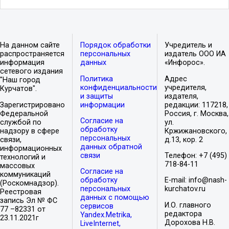
На данном сайте
Порядок обработки
Учредитель и
распространяется
персональных
издатель ООО ИА
информация
данных
«Инфорос».
сетевого издания
Политика
Адрес
"Наш город
конфиденциальности
учредителя,
Курчатов".
и защиты
издателя,
Зарегистрировано
информации
редакции: 117218,
Федеральной
Россия, г. Москва,
Согласие на
службой по
ул.
обработку
надзору в сфере
Кржижановского,
персональных
связи,
д.13, кор. 2
данных обратной
информационных
связи
Телефон: +7 (495)
технологий и
718-84-11
массовых
Согласие на
коммуникаций
обработку
E-mail: info@nash-
(Роскомнадзор).
персональных
kurchatov.ru
Реестровая
данных с помощью
запись Эл № ФС
И.О. главного
сервисов
77 –82331 от
редактора
Yandex.Metrika,
23.11.2021г
Дорохова Н.В.
LiveInternet,