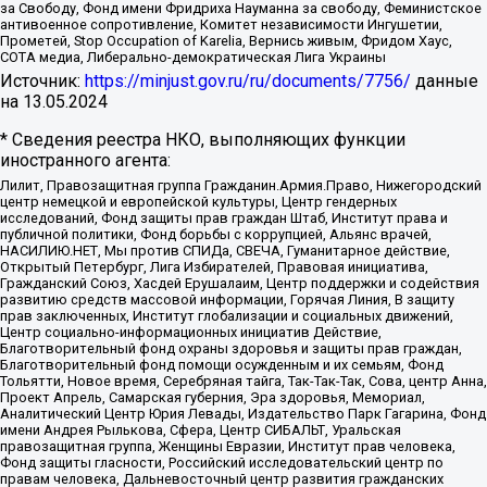
за Свободу, Фонд имени Фридриха Науманна за свободу, Феминистское
антивоенное сопротивление, Комитет независимости Ингушетии,
Прометей, Stop Occupation of Karelia, Вернись живым, Фридом Хаус,
СОТА медиа, Либерально-демократическая Лига Украины
Источник:
https://minjust.gov.ru/ru/documents/7756/
данные
на
13.05.2024
* Сведения реестра НКО, выполняющих функции
иностранного агента:
Лилит, Правозащитная группа Гражданин.Армия.Право, Нижегородский
центр немецкой и европейской культуры, Центр гендерных
исследований, Фонд защиты прав граждан Штаб, Институт права и
публичной политики, Фонд борьбы с коррупцией, Альянс врачей,
НАСИЛИЮ.НЕТ, Мы против СПИДа, СВЕЧА, Гуманитарное действие,
Открытый Петербург, Лига Избирателей, Правовая инициатива,
Гражданский Союз, Хасдей Ерушалаим, Центр поддержки и содействия
развитию средств массовой информации, Горячая Линия, В защиту
прав заключенных, Институт глобализации и социальных движений,
Центр социально-информационных инициатив Действие,
Благотворительный фонд охраны здоровья и защиты прав граждан,
Благотворительный фонд помощи осужденным и их семьям, Фонд
Тольятти, Новое время, Серебряная тайга, Так-Так-Так, Сова, центр Анна,
Проект Апрель, Самарская губерния, Эра здоровья, Мемориал,
Аналитический Центр Юрия Левады, Издательство Парк Гагарина, Фонд
имени Андрея Рылькова, Сфера, Центр СИБАЛЬТ, Уральская
правозащитная группа, Женщины Евразии, Институт прав человека,
Фонд защиты гласности, Российский исследовательский центр по
правам человека, Дальневосточный центр развития гражданских