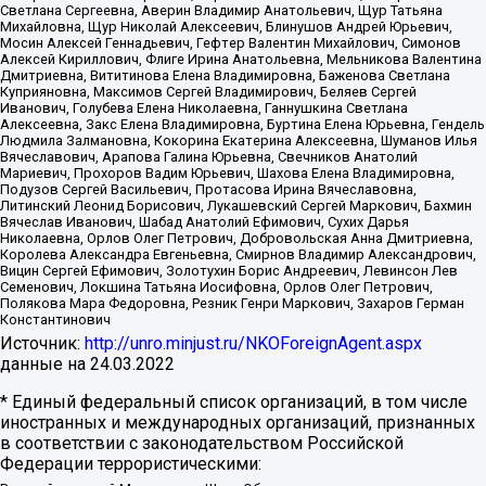
Светлана Сергеевна, Аверин Владимир Анатольевич, Щур Татьяна
Михайловна, Щур Николай Алексеевич, Блинушов Андрей Юрьевич,
Мосин Алексей Геннадьевич, Гефтер Валентин Михайлович, Симонов
Алексей Кириллович, Флиге Ирина Анатольевна, Мельникова Валентина
Дмитриевна, Вититинова Елена Владимировна, Баженова Светлана
Куприяновна, Максимов Сергей Владимирович, Беляев Сергей
Иванович, Голубева Елена Николаевна, Ганнушкина Светлана
Алексеевна, Закс Елена Владимировна, Буртина Елена Юрьевна, Гендель
Людмила Залмановна, Кокорина Екатерина Алексеевна, Шуманов Илья
Вячеславович, Арапова Галина Юрьевна, Свечников Анатолий
Мариевич, Прохоров Вадим Юрьевич, Шахова Елена Владимировна,
Подузов Сергей Васильевич, Протасова Ирина Вячеславовна,
Литинский Леонид Борисович, Лукашевский Сергей Маркович, Бахмин
Вячеслав Иванович, Шабад Анатолий Ефимович, Сухих Дарья
Николаевна, Орлов Олег Петрович, Добровольская Анна Дмитриевна,
Королева Александра Евгеньевна, Смирнов Владимир Александрович,
Вицин Сергей Ефимович, Золотухин Борис Андреевич, Левинсон Лев
Семенович, Локшина Татьяна Иосифовна, Орлов Олег Петрович,
Полякова Мара Федоровна, Резник Генри Маркович, Захаров Герман
Константинович
Источник:
http://unro.minjust.ru/NKOForeignAgent.aspx
данные на
24.03.2022
* Единый федеральный список организаций, в том числе
иностранных и международных организаций, признанных
в соответствии с законодательством Российской
Федерации террористическими: