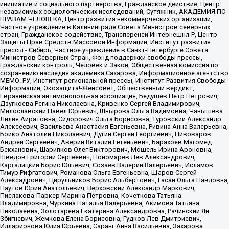
инициатив и социального партнерства, Гражданское действие, Центр
независимых социологических исследований, Сутяжник, АКАДЕМИЯ ПО
ПРАВАМ ЧЕЛОВЕКА, Центр развития некоммерческих организаций,
Частное учреждение в Калининграде Совета Министров северных
стран, Гражданское содействие, Трансперенси Интернешнл-Р, Центр
Защиты Прав Средств Массовой Информации, Институт развития
прессы - Сибирь, Частное учреждение в Санкт-Петербурге Совета
Министров Северных Стран, Фонд поддержки свободы прессы,
Гражданский контроль, Человек и Закон, Общественная комиссия по
сохранению наследия академика Сахарова, Информационное агентство
МЕМО. РУ, Институт региональной прессы, Институт Развития Свободы
Информации, Экозащита!-Женсовет, Общественный вердикт,
Евразийская антимонопольная ассоциация, Бедушев Петр Петрович,
Дзугкоева Регина Николаевна, Кривенко Сергей Владимирович,
Милославский Павел Юрьевич, Шнырова Ольга Вадимовна, Чанышева
Лилия Айратовна, Сидорович Ольга Борисовна, Туровский Александр
Алексеевич, Васильева Анастасия Евгеньевна, Ривина Анна Валерьевна,
Бойко Анатолий Николаевич, Дугин Сергей Георгиевич, Пивоваров
Андрей Сергеевич, Аверин Виталий Евгеньевич, Барахоев Магомед
Бекханович, Шарипков Олег Викторович, Мошель Ирина Ароновна,
Шведов Григорий Сергеевич, Пономарев Лев Александрович,
Каргалицкий Борис Юльевич, Созаев Валерий Валерьевич, Исламов
Тимур Рифгатович, Романова Ольга Евгеньевна, Щаров Сергей
Алексадрович, Цирульников Борис Альбертович, Гасан Ольга Павловна,
Паутов Юрий Анатольевич, Верховский Александр Маркович,
Пислакова-Паркер Марина Петровна, Кочеткова Татьяна
Владимировна, Чуркина Наталья Валерьевна, Акимова Татьяна
Николаевна, Золотарева Екатерина Александровна, Рачинский Ян
Збигневич, Жемкова Елена Борисовна, Гудков Лев Дмитриевич,
Илларионова Юлия Юрьевна, Саранг Анна Васильевна, Захарова