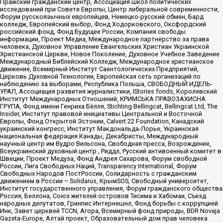
Пражский гражданский центр, Ассоциация школ политических
исследований при Совете Европы, Центр либеральной современности,
Форум русскоязычных европейцев, Немецко-русский обмен, Бард
колледж, Европейский выбор, Фонд Ходорковского, Оксфордский
российский фонд, Фонд Будущее России, Компания свободы
информации, Проект Медиа, Международное партнерство за права
человека, Духовное Управление Евангельских Христиан Украинской
Христианской Церкви, Новое Поколение, Духовное Учебное Заведение
Международный Библейский Колледж, Международное христианское
движение, Всемирный Институт Саентологических Предприятий,
Церковь Духовной Технологии, Европейская сеть организаций по
наблюдению за выборами, Республика Польша, СВОБОДНЫЙ ИДЕЛЬ-
УРАЛ, Ассоциация развития журналистики, IStories fonds, Королевский
Институт Международных Отношений, КРИМСЬКА ПРАВОЗАХИСНА
ГРУПА, Фонд имени Генриха Бёлля, Stichting Bellingcat, Bellingcat Ltd, The
Insider, Институт правовой инициативы Центральной и Восточной
Европы, Фонд Открытой Эстонии, Calvert 22 Foundation, Канадский
украинский конгресс, Институт Макдональда-Лорье, Украинская
национальная федерация Канады, Декабристы, Международный
научный центр им Вудро Вильсона, Свободная пресса, Возрождение,
Всеукраинский духовный центр , Риддл, Русский антивоенный комитет в
Швеции, Проект Медуза, Фонд Андрея Сахарова, Форум свободной
России, Лига Свободных Наций, Transparеncy International, Форум
Свободных Народов ПостРоссии, Солидарность с гражданским
движением в России – Solidarus, КрымSOS, Свободный университет,
Институт государственного управления, Форум гражданского общества
Россия, Беллона, Союз жителей островов Тисима и Хабомаи, Съезд
народных депутатов, Гринпис Интернешнл, Фонд борьбы с коррупцией
Инк, Завет церквей TCCN, Агора, Всемирный фонд природы, BDR Novaja
Gazeta-Europe, Алтай проект, Образовательный дом прав человека