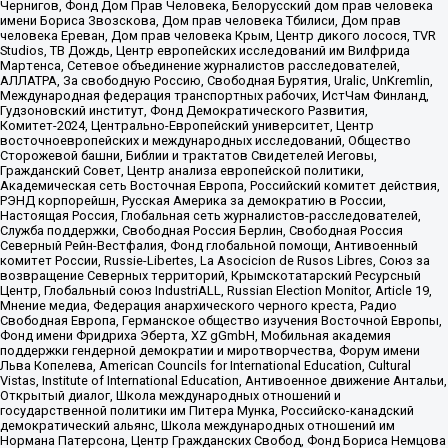
Чернигов, Фонд Дом Прав Человека, Белорусский дом прав человека
имени Бориса Звозскова, Дом прав человека Тбилиси, Дом прав
человека Ереван, Дом прав человека Крым, Центр дикого лосося, TVR
Studios, ТВ Дождь, Центр европейских исследований им Вилфрида
Мартенса, Сетевое объединение журналистов расследователей,
АЛЛАТРА, За свободную Россию, Свободная Бурятия, Uralic, UnKremlin,
Международная федерация транспортных рабочих, ИстЧам Финланд,
Гудзоновский институт, Фонд Демократического Развития,
Комитет-2024, Центрально-Европейский университет, Центр
восточноевропейских и международных исследований, Общество
Сторожевой башни, Библии и трактатов Свидетелей Иеговы,
Гражданский Совет, Центр анализа европейской политики,
Академическая сеть Восточная Европа, Российский комитет действия,
РЭНД корпорейшн, Русская Америка за демократию в России,
Настоящая Россия, Глобальная сеть журналистов-расследователей,
Служба поддержки, Свободная Россия Берлин, Свободная Россия
Северный Рейн-Вестфалия, Фонд глобальной помощи, Антивоенный
комитет России, Russie-Libertes, La Asocicion de Rusos Libres, Союз за
возвращение Северных территорий, Крымскотатарский Ресурсный
Центр, Глобальный союз IndustriALL, Russian Election Monitor, Article 19,
Мнение медиа, Федерация анархического черного креста, Радио
Свободная Европа, Германское общество изучения Восточной Европы,
Фонд имени Фридриха Эберта, XZ gGmbH, Мобильная академия
поддержки гендерной демократии и миротворчества, Форум имени
Льва Копелева, American Councils for International Education, Cultural
Vistas, Institute of International Education, Антивоенное движение Антальи,
Открытый диалог, Школа международных отношений и
государственной политики им Питера Мунка, Российско-канадский
демократический альянс, Школа международных отношений им
Нормана Патерсона, Центр Гражданских Свобод, Фонд Бориса Немцова