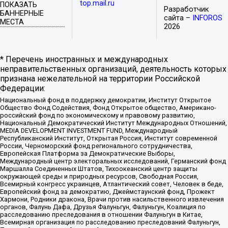
top.mail.ru
ПОКАЗАТЬ
Разработчик
БАННЕРНЫЕ
сайта –
INFOROS
МЕСТА
2026
* Перечень иностранных и международных
неправительственных организаций, деятельность которых
признана нежелательной на территории Российской
Федерации:
Национальный фонд в поддержку демократии, Институт Открытое
Общество Фонд Содействия, Фонд Открытое общество, Американо-
российский фонд по экономическому и правовому развитию,
Национальный Демократический Институт Международных Отношений,
MEDIA DEVELOPMENT INVESTMENT FUND, Международный
Республиканский Институт, Открытая Россия, Институт современной
России, Черноморский фонд регионального сотрудничества,
Европейская Платформа за Демократические Выборы,
Международный центр электоральных исследований, Германский фонд
Маршалла Соединенных Штатов, Тихоокеанский центр защиты
окружающей среды и природных ресурсов, Свободная Россия,
Всемирный конгресс украинцев, Атлантический совет, Человек в беде,
Европейский фонд за демократию, Джеймстаунский фонд, Прожект
Хармони, Родники дракона, Врачи против насильственного извлечения
органов, Фалунь Дафа, Друзья Фалуньгун, Фалуньгун, Коалиция по
расследованию преследования в отношении Фалуньгун в Китае,
Всемирная организация по расследованию преследований Фалуньгун,