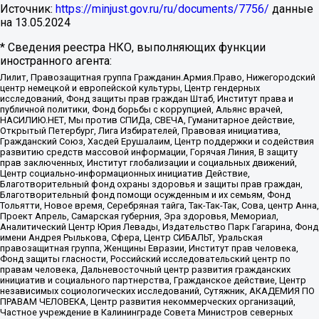
Источник:
https://minjust.gov.ru/ru/documents/7756/
данные
на
13.05.2024
* Сведения реестра НКО, выполняющих функции
иностранного агента:
Лилит, Правозащитная группа Гражданин.Армия.Право, Нижегородский
центр немецкой и европейской культуры, Центр гендерных
исследований, Фонд защиты прав граждан Штаб, Институт права и
публичной политики, Фонд борьбы с коррупцией, Альянс врачей,
НАСИЛИЮ.НЕТ, Мы против СПИДа, СВЕЧА, Гуманитарное действие,
Открытый Петербург, Лига Избирателей, Правовая инициатива,
Гражданский Союз, Хасдей Ерушалаим, Центр поддержки и содействия
развитию средств массовой информации, Горячая Линия, В защиту
прав заключенных, Институт глобализации и социальных движений,
Центр социально-информационных инициатив Действие,
Благотворительный фонд охраны здоровья и защиты прав граждан,
Благотворительный фонд помощи осужденным и их семьям, Фонд
Тольятти, Новое время, Серебряная тайга, Так-Так-Так, Сова, центр Анна,
Проект Апрель, Самарская губерния, Эра здоровья, Мемориал,
Аналитический Центр Юрия Левады, Издательство Парк Гагарина, Фонд
имени Андрея Рылькова, Сфера, Центр СИБАЛЬТ, Уральская
правозащитная группа, Женщины Евразии, Институт прав человека,
Фонд защиты гласности, Российский исследовательский центр по
правам человека, Дальневосточный центр развития гражданских
инициатив и социального партнерства, Гражданское действие, Центр
независимых социологических исследований, Сутяжник, АКАДЕМИЯ ПО
ПРАВАМ ЧЕЛОВЕКА, Центр развития некоммерческих организаций,
Частное учреждение в Калининграде Совета Министров северных