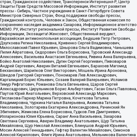
стран, Гражданское содействие, Трансперенси Интернешнл-Р, Центр
Защиты Прав Средств Массовой Информации, Институт развития
прессы - Сибирь, Частное учреждение в Санкт-Петербурге Совета
Министров Северных Стран, Фонд поддержки свободы прессы,
Гражданский контроль, Человек и Закон, Общественная комиссия по
сохранению наследия академика Сахарова, Информационное агентство
МЕМО. РУ, Институт региональной прессы, Институт Развития Свободы
Информации, Экозащита!-Женсовет, Общественный вердикт,
Евразийская антимонопольная ассоциация, Бедушев Петр Петрович,
Дзугкоева Регина Николаевна, Кривенко Сергей Владимирович,
Милославский Павел Юрьевич, Шнырова Ольга Вадимовна, Чанышева
Лилия Айратовна, Сидорович Ольга Борисовна, Туровский Александр
Алексеевич, Васильева Анастасия Евгеньевна, Ривина Анна Валерьевна,
Бойко Анатолий Николаевич, Дугин Сергей Георгиевич, Пивоваров
Андрей Сергеевич, Аверин Виталий Евгеньевич, Барахоев Магомед
Бекханович, Шарипков Олег Викторович, Мошель Ирина Ароновна,
Шведов Григорий Сергеевич, Пономарев Лев Александрович,
Каргалицкий Борис Юльевич, Созаев Валерий Валерьевич, Исламов
Тимур Рифгатович, Романова Ольга Евгеньевна, Щаров Сергей
Алексадрович, Цирульников Борис Альбертович, Гасан Ольга Павловна,
Паутов Юрий Анатольевич, Верховский Александр Маркович,
Пислакова-Паркер Марина Петровна, Кочеткова Татьяна
Владимировна, Чуркина Наталья Валерьевна, Акимова Татьяна
Николаевна, Золотарева Екатерина Александровна, Рачинский Ян
Збигневич, Жемкова Елена Борисовна, Гудков Лев Дмитриевич,
Илларионова Юлия Юрьевна, Саранг Анна Васильевна, Захарова
Светлана Сергеевна, Аверин Владимир Анатольевич, Щур Татьяна
Михайловна, Щур Николай Алексеевич, Блинушов Андрей Юрьевич,
Мосин Алексей Геннадьевич, Гефтер Валентин Михайлович, Симонов
Алексей Кириллович, Флиге Ирина Анатольевна, Мельникова Валентина