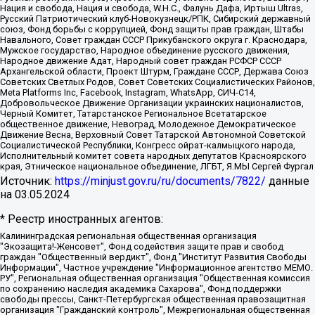
Нация и свобода, Нация и свобода, W.H.С., Фалунь Дафа, Иртыш Ultras,
Русский Патриотический клуб-Новокузнецк/РПК, Сибирский державный
союз, Фонд борьбы с коррупцией, Фонд защиты прав граждан, Штабы
Навального, Совет граждан СССР Прикубанского округа г. Краснодара,
Мужское государство, Народное объединение русского движения,
Народное движение Адат, Народный совет граждан РСФСР СССР
Архангельской области, Проект Штурм, Граждане СССР, Держава Союз
Советских Светлых Родов, Совет Советских Социалистических Районов,
Meta Platforms Inc, Facebook, Instagram, WhatsApp, СИЧ-С14,
Добровольческое Движение Организации украинских националистов,
Черный Комитет, Татарстанское Региональное Всетатарское
общественное движение, Невоград, Молодежное Демократическое
Движение Весна, Верховный Совет Татарской Автономной Советской
Социалистической Республики, Конгресс ойрат-калмыцкого народа,
Исполнительный комитет совета народных депутатов Красноярского
края, Этническое национальное объединение, ЛГБТ, Я.МЫ Сергей Фургал
Источник:
https://minjust.gov.ru/ru/documents/7822/
данные
на
03.05.2024
* Реестр иностранных агентов:
Калининградская региональная общественная организация "Экозащита!-Женсовет", Фонд содействия защите прав и свобод граждан "Общественный вердикт", Фонд "Институт Развития Свободы Информации", Частное учреждение "Информационное агентство МЕМО. РУ", Региональная общественная организация "Общественная комиссия по сохранению наследия академика Сахарова", Фонд поддержки свободы прессы, Санкт-Петербургская общественная правозащитная организация "Гражданский контроль", Межрегиональная общественная организация "Информационно-просветительский центр "Мемориал", Региональный Фонд "Центр Защиты Прав Средств Массовой Информации", с 05.12.2023 Фонд "Центр Защиты Прав Средств массовой информации", Региональная общественная благотворительная организация помощи беженцам и мигрантам "Гражданское содействие", Негосударственное образовательное учреждение дополнительного профессионального образования (повышение квалификации) специалистов "АКАДЕМИЯ ПО ПРАВАМ ЧЕЛОВЕКА", Свердловская региональная общественная организация "Сутяжник", Автономная некоммерческая организация "Центр независимых социологических исследований", Союз общественных объединений "Российский исследовательский центр по правам человека", Региональное общественное учреждение научно-информационный центр "МЕМОРИАЛ", Некоммерческая организация "Фонд защиты гласности", Автономная некоммерческая организация "Институт прав человека", Городская общественная организация "Екатеринбургское общество "МЕМОРИАЛ", Городская общественная организация "Рязанское историко-просветительское и правозащитное общество "Мемориал" (Рязанский Мемориал), Челябинский региональный орган общественной самодеятельности – женское общественное объединение "Женщины Евразии", Челябинский региональный орган общественной самодеятельности "Уральская правозащитная группа", Фонд содействия защите здоровья и социальной справедливости имени Андрея Рылькова, Автономная Некоммерческая Организация "Аналитический Центр Юрия Левады", Автономная некоммерческая организация социальной поддержки населения "Проект Апрель", Региональная общественная организация помощи женщинам и детям, находящимся в кризисной ситуации "Информационно-методический центр "Анна", Фонд содействия развитию массовых коммуникаций и правовому просвещению "Так-так-Так", Фонд содействия устойчивому развитию "Серебряная тайга", Свердловский региональный общественный фонд социальных проектов "Новое время", "Idel.Реалии", Кавказ.Реалии, Крым.Реалии, Телеканал Настоящее Время, Татаро-башкирская служба Радио Свобода (Azatliq Radiosi), Радио Свободная Европа/Радио Свобода (PCE/PC), "Сибирь.Реалии", "Фактограф", Благотворительный фонд помощи осужденным и их семьям, Автономная некоммерческая организация "Институт глобализации и социальных движений", Фонд "В защиту прав заключенных", Частное учреждение "Центр поддержки и содействия развитию средств массовой информации", Пензенский региональный общественный благотворительный фонд "Гражданский союз", "Север.Реалии", Некоммерческая организация Фонд "Правовая инициатива", Общество с ограниченной ответственностью "Радио Свободная Европа/Радио Свобода", Чешское информационное агентство "MEDIUM-ORIENT", Красноярская региональная общественная организация "Мы против СПИДа", Камалягин Денис Николаевич, Маркелов Сергей Евгеньевич, Пономарев Лев Александрович, Савицкая Людмила Алексеевна, Автономная некоммерческая организация "Центр по работе с проблемой насилия "НАСИЛИЮ.НЕТ", Межрегиональный профессиональный союз работников здравоохранения "Альянс врачей", Юридическое лицо, зарегистрированное в Латвийской Республике, SIA "Medusa Project" (регистрационный номер 40103797863, дата регистрации 10.06.2014), Некоммерческая организация "Фонд по борьбе с коррупцией", Автономная некоммерческая организация "Институт права и публичной политики", Баданин Роман Сергеевич, Гликин Максим Александрович, Железнова Мария Михайловна, Лукьянова Юлия Сергеевна, Маетная Елизавета Витальевна, Маняхин Петр Борисович, Чуракова Ольга Владимировна, Ярош Юлия Петровна, Юридическое лицо "The Insider SIA", зарегистрированное в Риге, Латвийская Республика (дата регистрации 26.06.2015), являющееся администратором доменного имени интернет-издания "The Insider SIA", https://theins.ru, Постернак Алексей Евгеньевич, Рубин Михаил Аркадьевич, Анин Роман Александрович, Юридическое лицо Istories fonds, зарегистрированное в Латвийской Республике (регистрационный номер 50008295751, дата регистрации 24.02.2020), Великовский Дмитрий Александрович, Долинина Ирина Николаевна, Мароховская Алеся Алексеевна, Шлейнов Роман Юрьевич, Шмагун Олеся Валентиновна, Общество с ограниченной ответственностью "Альтаир 2021", Общество с ограниченной ответственностью "Вега 2021", Общество с ограниченной ответственностью "Главный редактор 2021", Общество с ограниченной ответственностью "Ромашки монолит", Важенков Артем Валерьевич, Ивановская областная общественная организация "Центр гендерных исследований", Гурман Юрий Альбертович, Медиапроект "ОВД-Инфо", Егоров Владимир Владимирович, Жилинский Владимир Александрович, Общество с ограниченной ответственностью "ЗП", Иванова София Юрьевна, Карезина Инна Павловна, Кильтау Екатерина Викторовна, Петров Алексей Викторович, Пискунов Сергей Евгеньевич, Смирнов Сергей Сергеевич, Тихонов Михаил Сергеевич, Общество с ограниченной ответственностью "ЖУРНАЛИСТ-ИНОСТРАННЫЙ АГЕНТ", Арапова Галина Юрьевна, Вольтская Татьяна Анатольевна, Американская компания "Mason G.E.S. Anonymous Foundation" (США), являющаяся владельцем интернет-издания https://mnews.world/, Компания "Stichting Bellingcat", зарегистрированная в Нидерландах (дата регистрации 11.07.2018), Захаров Андрей Вячеславович, Клепиковская Екатерина Дмитриевна, Общество с ограниченной ответственностью "МЕМО", Перл Роман Александрович, Симонов Евгений Алексеевич, Соловьева Елена Анатольевна, Сотников Даниил Владимирович, Сурначева Елизавета Дмитриевна, Автономная некоммерческая организация по защите прав человека и информированию населения "Якутия – Наше Мнение", Общество с ограниченной ответственностью "Москоу диджитал медиа", с 26.01.2023 Общество с ограниченной ответственностью "Чайка Белые сады", Ветошкина Валерия Валерьевна, Заговора Максим Александрович, Межрегиональное общественное движение "Российская ЛГБТ - сеть", Оленичев Максим Владимирович, Павлов Иван Юрьевич, Скворцова Елена Сергеевна, Общество с ограниченной ответственностью "Как бы инагент", Кочетков Игорь Викторович, Общество с ограниченной ответственностью "Честные выборы", Еланчик Олег Александрович, Общество с ограниченной ответственностью "Нобелевский призыв", Гималова Регина Эмилевна, Григорьев Андрей Валерьевич, Григорьева Алина Александровна, Ассоциация по содействию защите прав призывников, альтернативнослужащих и военнослужащих "Правозащитная группа "Гражданин.Армия.Право", Хисамова Регина Фаритовна, Автономная некоммерческая организация по реализации социально-правовых программ "Лилит", Дальневосточное общественное движение "Маяк", Санкт-Петербургская ЛГБТ-инициативная группа "Выход", Инициативная группа ЛГБТ+ "Реверс", Алексеев Андрей Викторович, Бекбулатова Таисия Львовна, Беляев Иван Михайлович, Владыкина Елена Сергеевна, Гельман Марат Александрович, Никульшина Вероника Юрьевна, Толоконникова Надежда Андреевна, Шендерович Виктор Анатольевич, Общество с ограниченной ответственностью "Данное сообщение", Общество с ограниченной ответственностью Издательский дом "Новая глава", Айнбиндер Александра Александровна, Московский комьюнити-центр для ЛГБТ+инициатив, Благотворительный фонд развития филантропии, Deutsche Welle (Германия, Kurt-Schumacher-Strasse 3, 53113 Bonn), Борзунова Мария Михайловна, Воробьев Виктор Викторович, Голубева Анна Львовна, Константинова Алла Михайловна, Малкова Ирина Владимировна, Мурадов Мурад Абдулгалимович, Осетинская Елизавета Николаевна, Понасенков Евгений Николаевич, Ганапольский Матвей Юрьевич, Киселев Евгений Алексеевич, Борухович Ирина Григорьевна, Дремин Иван Тимофеевич, Дубровский Дмитрий Викторович, Красноярская региональная общественная организация поддержки и развития альтернативных образовательных технологий и межкультурных коммуникаций "ИНТЕРРА", Маяковская Екатерина Алексеевна, Фейгин Марк Захарович, Филимонов Андрей Викторович, Дзугкоева Регина Николаевна, Доброхотов Роман Александрович, Дудь Юрий Александрович, Елкин Сергей Владимирович, Кругликов Кирилл Игоревич, Сабунаева Мария Леонидовна, Семенов Алексей Владимирович, Шаинян Карен Багратович, Шульман Екатерина Михайловна, Асафьев Артур Валерьевич, Вахштайн Виктор Семенович, Венедиктов Алексей Алексеевич, Лушникова Екатерина Евгеньевна, Волков Леонид Михайлович, Невзоров Александр Глебович, Пархоменко Сергей Борисович, Сироткин Ярослав Николаевич, Кара-Мурза Владимир Владимирович, Баранова Наталья Владимировна, Гозман Леонид Яковлевич, Кагарлицкий Борис Юльевич, Климарев Михаил Валерьевич, Милов Владимир Станиславович, Автономная некоммерческая организация Краснодарский центр современного искусства "Типография", Моргенштерн Алишер Тагирович, Соболь Любовь Эдуардовна, Общество с ограниченной ответственностью "ЛИЗА НОРМ", Каспаров Гарри Кимович, Ходорковский Михаил Борисович, Общество с ограниченной ответственностью "Апрельские тезисы", Данилович Ирина Брониславовна, Кашин Олег Владимирович, Петров Николай Владимирович, Пивоваров Алексей Владимирович, Соколов Михаил Владимирович, Цветкова Юлия Владимировна, Чичваркин Евгений Александрович, Комитет против пыток/Команда против пыток, Общество с ограниченной ответственностью "Первый научный", Общество с ограниченной ответственностью "Вертолет и ко", Белоцерковская Вероника Борисовна, Кац Максим Евгеньевич, Лазарева Татьяна Юрьевна, Шаведдинов Руслан Табризович, Яшин Илья Валерьевич, Общество с ограниченной ответственностью "Иноагент ААВ", Алешковский Дмитрий Петрович, Альбац Евгения Марковна, Быков Дмитрий Львович, Галямина Юлия Евгеньевна, Лойко Сергей Леонидович, Мартынов Кирилл Константинович, Медведев Сергей Александрович, Крашенинников Федор Геннадиевич, Гордеева Катерина Вл