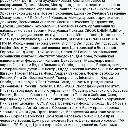
российский фонд, Фонд Будущее России, Компания свободы
информации, Проект Медиа, Международное партнерство за права
человека, Духовное Управление Евангельских Христиан Украинской
Христианской Церкви, Новое Поколение, Духовное Учебное Заведение
Международный Библейский Колледж, Международное христианское
движение, Всемирный Институт Саентологических Предприятий,
Церковь Духовной Технологии, Европейская сеть организаций по
наблюдению за выборами, Республика Польша, СВОБОДНЫЙ ИДЕЛЬ-
УРАЛ, Ассоциация развития журналистики, IStories fonds, Королевский
Институт Международных Отношений, КРИМСЬКА ПРАВОЗАХИСНА
ГРУПА, Фонд имени Генриха Бёлля, Stichting Bellingcat, Bellingcat Ltd, The
Insider, Институт правовой инициативы Центральной и Восточной
Европы, Фонд Открытой Эстонии, Calvert 22 Foundation, Канадский
украинский конгресс, Институт Макдональда-Лорье, Украинская
национальная федерация Канады, Декабристы, Международный
научный центр им Вудро Вильсона, Свободная пресса, Возрождение,
Всеукраинский духовный центр , Риддл, Русский антивоенный комитет в
Швеции, Проект Медуза, Фонд Андрея Сахарова, Форум свободной
России, Лига Свободных Наций, Transparеncy International, Форум
Свободных Народов ПостРоссии, Солидарность с гражданским
движением в России – Solidarus, КрымSOS, Свободный университет,
Институт государственного управления, Форум гражданского общества
Россия, Беллона, Союз жителей островов Тисима и Хабомаи, Съезд
народных депутатов, Гринпис Интернешнл, Фонд борьбы с коррупцией
Инк, Завет церквей TCCN, Агора, Всемирный фонд природы, BDR Novaja
Gazeta-Europe, Алтай проект, Образовательный дом прав человека
Чернигов, Фонд Дом Прав Человека, Белорусский дом прав человека
имени Бориса Звозскова, Дом прав человека Тбилиси, Дом прав
человека Ереван, Дом прав человека Крым, Центр дикого лосося, TVR
Studios, ТВ Дождь, Центр европейских исследований им Вилфрида