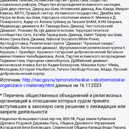
Движение Талибан, Исламская партия Туркестана, Общество
социальных реформ, Общество возрождения исламского наследия,
Дом двух святых, Джунд аш-Шам, Исламский джихад, Аль-Каида, Имарат
Кавказ, АБТО, Правый сектор, Исламское государство, Джабха аль-
Нусра ли-Ахль аш-Шам, Народное ополчение имени К. Минина и Д.
Пожарского, Аджр от Аллаха Субхану уа Тагьаля SHAM, АУМ Синрике,
Муджахеды джамаата Ат-Тавхида Валь-Джихад, Чистопольский
Джамаат, Рохнамо ба суи давлати исломи, Террористическое
сообщество Сеть, Катиба Таухид валь-Джихад, Хайят Тахрир аш-Шам,
Ахлю Сунна Валь Джамаа, National Socialism/White Power,
Артподготовка, Религиозная группа “Джамаат “Красный пахарь”,
Колумбайн, Хатлонский джамаат, Мусульманская религиозная группа п.
Кушкуль г. Оренбург, Крымско-татарский добровольческий батальон
имени Номана Челебиджихана, Азов, Партия исламского возрождения
Таджикистана, Народная самооборона, Дуббайский джамаат,
московская ячейка, Батал-Хаджи Белхороев, Маньяки Культ Убийц,
Молодёжь Которая Улыбается, Легион Свобода России, Айдар, Русский
добровольческий корпус
Источник:
http://nac.gov.ru/terroristicheskie-i-ekstremistskie-
organizacii-i-materialy.html
данные на
16.11.2023
* Перечень общественных объединений и религиозных
организаций в отношении которых судом принято
вступившее в законную силу решение о ликвидации или
запрете деятельности:
Национал-большевистская партия, ВЕК РА, Рада земли Кубанской
Духовно Родовой Державы Русь, Община Духовного Управления
Асгардской Веси Беловодья, Славянская Община Капища Веды Перуна,