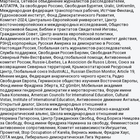
Мартенса, Сетевое объединение журналистов расследователей,
АЛЛАТРА, За свободную Россию, Свободная Бурятия, Uralic, UnKremlin,
Международная федерация транспортных рабочих, ИстЧам Финланд,
Гудзоновский институт, Фонд Демократического Развития,
Комитет-2024, Центрально-Европейский университет, Центр
восточноевропейских и международных исследований, Общество
Сторожевой башни, Библии и трактатов Свидетелей Иеговы,
Гражданский Совет, Центр анализа европейской политики,
Академическая сеть Восточная Европа, Российский комитет действия,
РЭНД корпорейшн, Русская Америка за демократию в России,
Настоящая Россия, Глобальная сеть журналистов-расследователей,
Служба поддержки, Свободная Россия Берлин, Свободная Россия
Северный Рейн-Вестфалия, Фонд глобальной помощи, Антивоенный
комитет России, Russie-Libertes, La Asocicion de Rusos Libres, Союз за
возвращение Северных территорий, Крымскотатарский Ресурсный
Центр, Глобальный союз IndustriALL, Russian Election Monitor, Article 19,
Мнение медиа, Федерация анархического черного креста, Радио
Свободная Европа, Германское общество изучения Восточной Европы,
Фонд имени Фридриха Эберта, XZ gGmbH, Мобильная академия
поддержки гендерной демократии и миротворчества, Форум имени
Льва Копелева, American Councils for International Education, Cultural
Vistas, Institute of International Education, Антивоенное движение Антальи,
Открытый диалог, Школа международных отношений и
государственной политики им Питера Мунка, Российско-канадский
демократический альянс, Школа международных отношений им
Нормана Патерсона, Центр Гражданских Свобод, Фонд Бориса Немцова
за Свободу, Фонд имени Фридриха Науманна за свободу, Феминистское
антивоенное сопротивление, Комитет независимости Ингушетии,
Прометей, Stop Occupation of Karelia, Вернись живым, Фридом Хаус,
СОТА медиа, Либерально-демократическая Лига Украины