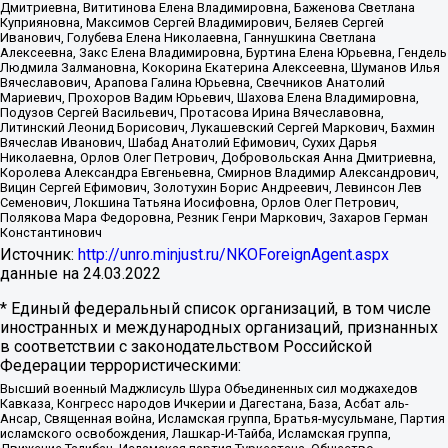
Дмитриевна, Вититинова Елена Владимировна, Баженова Светлана
Куприяновна, Максимов Сергей Владимирович, Беляев Сергей
Иванович, Голубева Елена Николаевна, Ганнушкина Светлана
Алексеевна, Закс Елена Владимировна, Буртина Елена Юрьевна, Гендель
Людмила Залмановна, Кокорина Екатерина Алексеевна, Шуманов Илья
Вячеславович, Арапова Галина Юрьевна, Свечников Анатолий
Мариевич, Прохоров Вадим Юрьевич, Шахова Елена Владимировна,
Подузов Сергей Васильевич, Протасова Ирина Вячеславовна,
Литинский Леонид Борисович, Лукашевский Сергей Маркович, Бахмин
Вячеслав Иванович, Шабад Анатолий Ефимович, Сухих Дарья
Николаевна, Орлов Олег Петрович, Добровольская Анна Дмитриевна,
Королева Александра Евгеньевна, Смирнов Владимир Александрович,
Вицин Сергей Ефимович, Золотухин Борис Андреевич, Левинсон Лев
Семенович, Локшина Татьяна Иосифовна, Орлов Олег Петрович,
Полякова Мара Федоровна, Резник Генри Маркович, Захаров Герман
Константинович
Источник:
http://unro.minjust.ru/NKOForeignAgent.aspx
данные на
24.03.2022
* Единый федеральный список организаций, в том числе
иностранных и международных организаций, признанных
в соответствии с законодательством Российской
Федерации террористическими:
Высший военный Маджлисуль Шура Объединенных сил моджахедов
Кавказа, Конгресс народов Ичкерии и Дагестана, База, Асбат аль-
Ансар, Священная война, Исламская группа, Братья-мусульмане, Партия
исламского освобождения, Лашкар-И-Тайба, Исламская группа,