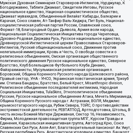
Мужская Духовная Семинария Староверов-Инглингов, Нурджулар, К
Богодержавию, Таблиги Джамаат, Свидетели Иеговы, Русское
национальное единство, Национал-социалистическое общество,
Джамаат мувахидов, Объединенный Вилайат Кабарды, Балкарии и
Карачая, Союз славян, Ат-Такфир Валь-Хиджра, Пит Буль, Национал-
социалистическая рабочая партия России, Славянский союз,
Формат-18, Благородный Орден Дьявола, Армия воли народа,
Национальная Социалистическая Инициатива города Череповца,
Духовно-Родовая Держава Русь, Русское национальное единство,
Древнерусской Инглистической церкви Православных Староверов-
Инглингов, Русский общенациональный союз, Движение против
нелегальной иммиграции, Кровь и Честь, О свободе совести и о
религиозных объединениях, Омская организация общественного
политического движения Русское национальное единство, Северное
Братство, Клуб Болельщиков Футбольного Клуба Динамо,
Файзрахманисты, Мусульманская религиозная организация п.
Боровский, Община Коренного Русского народа Щелковского района,
Правый сектор, УНА - УНСО, Украинская повстанческая армия, Тризуб
им. Степана Бандеры, Братство, Белый Крест, Misanthropic division,
Религиозное объединение последователей инглиизма, Народная
Социальная Инициатива, TulaSkins, Этнополитическое объединение
Русские, Русское национальное объединение Атака, Мечеть Мирмамеда,
Община Коренного Русского народа г. Астрахани, ВОЛЯ, Меджлис
крымскотатарского народа, Рубеж Севера, ТОЙС, О противодействии
экстремистской деятельности, РЕВТАТПОД, Артподготовка, Штольц, В
честь иконы Божией Матери Державная, Сектор 16, Независимость,
Фирма, Молодежная правозащитная группа МПГ, Курсом Правды и
Единения, Каракольская инициативная группа, Автоград Крю, Союз
Славянских Сил Руси, Алля-Аят, Благотворительный пансионат Ак Умут,
Русская республика Русь, Арестантское уголовное единство, Башкорт,