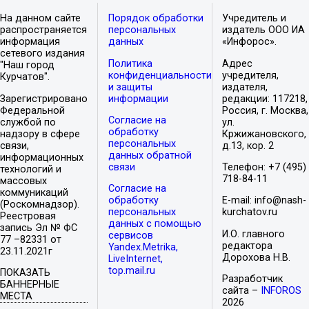
На данном сайте
Порядок обработки
Учредитель и
распространяется
персональных
издатель ООО ИА
информация
данных
«Инфорос».
сетевого издания
Политика
Адрес
"Наш город
конфиденциальности
учредителя,
Курчатов".
и защиты
издателя,
Зарегистрировано
информации
редакции: 117218,
Федеральной
Россия, г. Москва,
Согласие на
службой по
ул.
обработку
надзору в сфере
Кржижановского,
персональных
связи,
д.13, кор. 2
данных обратной
информационных
связи
Телефон: +7 (495)
технологий и
718-84-11
массовых
Согласие на
коммуникаций
обработку
E-mail: info@nash-
(Роскомнадзор).
персональных
kurchatov.ru
Реестровая
данных с помощью
запись Эл № ФС
И.О. главного
сервисов
77 –82331 от
редактора
Yandex.Metrika,
23.11.2021г
Дорохова Н.В.
LiveInternet,
top.mail.ru
ПОКАЗАТЬ
Разработчик
БАННЕРНЫЕ
сайта –
INFOROS
МЕСТА
2026