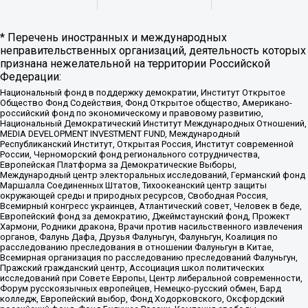
* Перечень иностранных и международных
неправительственных организаций, деятельность которых
признана нежелательной на территории Российской
Федерации:
Национальный фонд в поддержку демократии, Институт Открытое
Общество Фонд Содействия, Фонд Открытое общество, Американо-
российский фонд по экономическому и правовому развитию,
Национальный Демократический Институт Международных Отношений,
MEDIA DEVELOPMENT INVESTMENT FUND, Международный
Республиканский Институт, Открытая Россия, Институт современной
России, Черноморский фонд регионального сотрудничества,
Европейская Платформа за Демократические Выборы,
Международный центр электоральных исследований, Германский фонд
Маршалла Соединенных Штатов, Тихоокеанский центр защиты
окружающей среды и природных ресурсов, Свободная Россия,
Всемирный конгресс украинцев, Атлантический совет, Человек в беде,
Европейский фонд за демократию, Джеймстаунский фонд, Прожект
Хармони, Родники дракона, Врачи против насильственного извлечения
органов, Фалунь Дафа, Друзья Фалуньгун, Фалуньгун, Коалиция по
расследованию преследования в отношении Фалуньгун в Китае,
Всемирная организация по расследованию преследований Фалуньгун,
Пражский гражданский центр, Ассоциация школ политических
исследований при Совете Европы, Центр либеральной современности,
Форум русскоязычных европейцев, Немецко-русский обмен, Бард
колледж, Европейский выбор, Фонд Ходорковского, Оксфордский