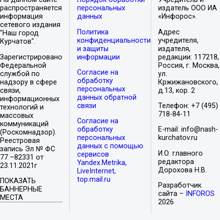
распространяется
персональных
издатель ООО ИА
информация
данных
«Инфорос».
сетевого издания
Политика
Адрес
"Наш город
конфиденциальности
учредителя,
Курчатов".
и защиты
издателя,
Зарегистрировано
информации
редакции: 117218,
Федеральной
Россия, г. Москва,
Согласие на
службой по
ул.
обработку
надзору в сфере
Кржижановского,
персональных
связи,
д.13, кор. 2
данных обратной
информационных
связи
Телефон: +7 (495)
технологий и
718-84-11
массовых
Согласие на
коммуникаций
обработку
E-mail: info@nash-
(Роскомнадзор).
персональных
kurchatov.ru
Реестровая
данных с помощью
запись Эл № ФС
И.О. главного
сервисов
77 –82331 от
редактора
Yandex.Metrika,
23.11.2021г
Дорохова Н.В.
LiveInternet,
top.mail.ru
ПОКАЗАТЬ
Разработчик
БАННЕРНЫЕ
сайта –
INFOROS
МЕСТА
2026