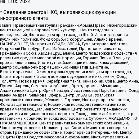
на
13.05.2024
* Сведения реестра НКО, выполняющих функции
иностранного агента:
Лилит, Правозащитная группа Гражданин.Армия.Право, Нижегородский
центр немецкой и европейской культуры, Центр гендерных
исследований, Фонд защиты прав граждан Штаб, Институт права и
публичной политики, Фонд борьбы с коррупцией, Альянс врачей,
НАСИЛИЮ.НЕТ, Мы против СПИДа, СВЕЧА, Гуманитарное действие,
Открытый Петербург, Лига Избирателей, Правовая инициатива,
Гражданский Союз, Хасдей Ерушалаим, Центр поддержки и содействия
развитию средств массовой информации, Горячая Линия, В защиту
прав заключенных, Институт глобализации и социальных движений,
Центр социально-информационных инициатив Действие,
Благотворительный фонд охраны здоровья и защиты прав граждан,
Благотворительный фонд помощи осужденным и их семьям, Фонд
Тольятти, Новое время, Серебряная тайга, Так-Так-Так, Сова, центр Анна,
Проект Апрель, Самарская губерния, Эра здоровья, Мемориал,
Аналитический Центр Юрия Левады, Издательство Парк Гагарина, Фонд
имени Андрея Рылькова, Сфера, Центр СИБАЛЬТ, Уральская
правозащитная группа, Женщины Евразии, Институт прав человека,
Фонд защиты гласности, Российский исследовательский центр по
правам человека, Дальневосточный центр развития гражданских
инициатив и социального партнерства, Гражданское действие, Центр
независимых социологических исследований, Сутяжник, АКАДЕМИЯ ПО
ПРАВАМ ЧЕЛОВЕКА, Центр развития некоммерческих организаций,
Частное учреждение в Калининграде Совета Министров северных
стран, Гражданское содействие, Трансперенси Интернешнл-Р, Центр
Защиты Прав Средств Массовой Информации, Институт развития