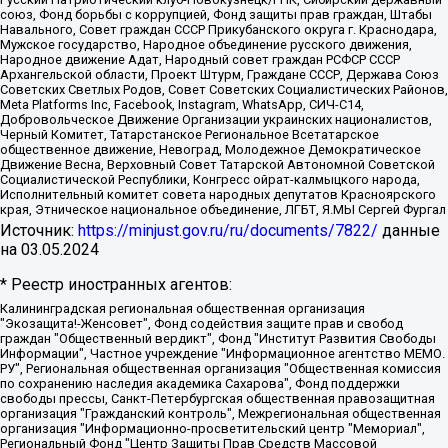
союз, Фонд борьбы с коррупцией, Фонд защиты прав граждан, Штабы
Навального, Совет граждан СССР Прикубанского округа г. Краснодара,
Мужское государство, Народное объединение русского движения,
Народное движение Адат, Народный совет граждан РСФСР СССР
Архангельской области, Проект Штурм, Граждане СССР, Держава Союз
Советских Светлых Родов, Совет Советских Социалистических Районов,
Meta Platforms Inc, Facebook, Instagram, WhatsApp, СИЧ-С14,
Добровольческое Движение Организации украинских националистов,
Черный Комитет, Татарстанское Региональное Всетатарское
общественное движение, Невоград, Молодежное Демократическое
Движение Весна, Верховный Совет Татарской Автономной Советской
Социалистической Республики, Конгресс ойрат-калмыцкого народа,
Исполнительный комитет совета народных депутатов Красноярского
края, Этническое национальное объединение, ЛГБТ, Я.МЫ Сергей Фургал
Источник:
https://minjust.gov.ru/ru/documents/7822/
данные
на
03.05.2024
* Реестр иностранных агентов:
Калининградская региональная общественная организация "Экозащита!-Женсовет", Фонд содействия защите прав и свобод граждан "Общественный вердикт", Фонд "Институт Развития Свободы Информации", Частное учреждение "Информационное агентство МЕМО. РУ", Региональная общественная организация "Общественная комиссия по сохранению наследия академика Сахарова", Фонд поддержки свободы прессы, Санкт-Петербургская общественная правозащитная организация "Гражданский контроль", Межрегиональная общественная организация "Информационно-просветительский центр "Мемориал", Региональный Фонд "Центр Защиты Прав Средств Массовой Информации", с 05.12.2023 Фонд "Центр Защиты Прав Средств массовой информации", Региональная общественная благотворительная организация помощи беженцам и мигрантам "Гражданское содействие", Негосударственное образовательное учреждение дополнительного профессионального образования (повышение квалификации) специалистов "АКАДЕМИЯ ПО ПРАВАМ ЧЕЛОВЕКА", Свердловская региональная общественная организация "Сутяжник", Автономная некоммерческая организация "Центр независимых социологических исследований", Союз общественных объединений "Российский исследовательский центр по правам человека", Региональное общественное учреждение научно-информационный центр "МЕМОРИАЛ", Некоммерческая организация "Фонд защиты гласности", Автономная некоммерческая организация "Институт прав человека", Городская общественная организация "Екатеринбургское общество "МЕМОРИАЛ", Городская общественная организация "Рязанское историко-просветительское и правозащитное общество "Мемориал" (Рязанский Мемориал), Челябинский региональный орган общественной самодеятельности – женское общественное объединение "Женщины Евразии", Челябинский региональный орган общественной самодеятельности "Уральская правозащитная группа", Фонд содействия защите здоровья и социальной справедливости имени Андрея Рылькова, Автономная Некоммерческая Организация "Аналитический Центр Юрия Левады", Автономная некоммерческая организация социальной поддержки населения "Проект Апрель", Региональная общественная организация помощи женщинам и детям, находящимся в кризисной ситуации "Информационно-методический центр "Анна", Фонд содействия развитию массовых коммуникаций и правовому просвещению "Так-так-Так", Фонд содействия устойчивому развитию "Серебряная тайга", Свердловский региональный общественный фонд социальных проектов "Новое время", "Idel.Реалии", Кавказ.Реалии, Крым.Реалии, Телеканал Настоящее Время, Татаро-башкирская служба Радио Свобода (Azatliq Radiosi), Радио Свободная Европа/Радио Свобода (PCE/PC), "Сибирь.Реалии", "Фактограф", Благотворительный фонд помощи осужденным и их семьям, Автономная некоммерческая организация "Институт глобализации и социальных движений", Фонд "В защиту прав заключенных", Частное учреждение "Центр поддержки и содействия развитию средств массовой информации", Пензенский региональный общественный благотворительный фонд "Гражданский союз", "Север.Реалии", Некоммерческая организация Фонд "Правовая инициатива", Общество с ограниченной ответственностью "Радио Свободная Европа/Радио Свобода", Чешское информационное агентство "MEDIUM-ORIENT", Красноярская региональная общественная организация "Мы против СПИДа", Камалягин Денис Николаевич, Маркелов Сергей Евгеньевич, Пономарев Лев Александрович, Савицкая Людмила Алексеевна, Автономная некоммерческая организация "Центр по работе с проблемой насилия "НАСИЛИЮ.НЕТ", Межрегиональный профессиональный союз работников здравоохранения "Альянс врачей", Юридическое лицо, зарегистрированное в Латвийской Республике, SIA "Medusa Project" (регистрационный номер 40103797863, дата регистрации 10.06.2014), Некоммерческая организация "Фонд по борьбе с коррупцией", Автономная некоммерческая организация "Институт права и публичной политики", Баданин Роман Сергеевич, Гликин Максим Александрович, Железнова Мария Михайловна, Лукьянова Юлия Сергеевна, Маетная Елизавета Витальевна, Маняхин Петр Борисович, Чуракова Ольга Владимировна, Ярош Юлия Петровна, Юридическое лицо "The Insider SIA", зарегистрированное в Риге, Латвийская Республика (дата регистрации 26.06.2015), являющееся администратором доменного имени интернет-издания "The Insider SIA", https://theins.ru, Постернак Алексей Евгеньевич, Рубин Михаил Аркадьевич, Анин Роман Александрович, Юридическое лицо Istories fonds, зарегистрированное в Латвийской Республике (регистрационный номер 50008295751, дата регистрации 24.02.2020), Великовский Дмитрий Александрович, Долинина Ирина Николаевна, Мароховская Алеся Алексеевна, Шлейнов Роман Юрьевич, Шмагун Олеся Валентиновна, Общество с ограниченной ответственностью "Альтаир 2021", Общество с ограниченной ответственностью "Вега 2021", Общество с ограниченной ответственностью "Главный редактор 2021", Общество с ограниченной ответственностью "Ромашки монолит", Важенков Артем Валерьевич, Ивановская областная общественная организация "Центр гендерных исследований", Гурман Юрий Альбертович, Медиапроект "ОВД-Инфо", Егоров Владимир Владимирович, Жилинский Владимир Александрович, Общество с ограниченной ответственностью "ЗП", Иванова София Юрьевна, Карезина Инна Павловна, Кильтау Екатерина Викторовна, Петров Алексей Викторович, Пискунов Сергей Евгеньевич, Смирнов Сергей Сергеевич, Тихонов Михаил Сергеевич, Общество с ограниченной ответственностью "ЖУРНАЛИСТ-ИНОСТРАННЫЙ АГЕНТ", Арапова Галина Юрьевна, Вольтская Татьяна Анатольевна, Американская компания "Mason G.E.S. Anonymous Foundation" (США), являющаяся владельцем интернет-издания https://mnews.world/, Компания "Stichting Bellingcat", зарегистрированная в Нидерландах (дата регистрации 11.07.2018), Захаров Андрей Вячеславович, Клепиковская Екатерина Дмитриевна, Общество с ограниченной ответственностью "МЕМО", Перл Роман Александрович, Симонов Евгений Алексеевич, Соловьева Елена Анатольевна, Сотников Даниил Владимирович, Сурначева Елизавета Дмитриевна, Автономная некоммерческая организация по защите прав человека и информированию населения "Якутия – Наше Мнение", Общество с ограниченной ответственностью "Москоу диджитал медиа", с 26.01.2023 Общество с ограниченной ответственностью "Чайка Белые сады", Ветошкина Валерия Валерьевна, Заговора Максим Александрович, Межрегиональное общественное движение "Российская ЛГБТ - сеть", Оленичев Максим Владимирович, Павлов Иван Юрьевич, Скворцова Елена Сергеевна, Общество с ограниченной ответственностью "Как бы инагент", Кочетков Игорь Викторович, Общество с ограниченной ответственностью "Честные выборы", Еланчик Олег Александрович, Общество с ограниченной ответственностью "Нобелевский призыв", Гималова Регина Эмилевна, Григорьев Андрей Валерьевич, Григорьева Алина Александровна, Ассоциация по содействию защите прав призывников, альтернативнослужащих и военнослужащих "Правозащитная группа "Гражданин.Армия.Право", Хисамова Регина Фаритовна, Автономная некоммерческая организация по реализации социально-правовых программ "Лилит", Дальневосточное общественное движение "Маяк", Санкт-Петербургская ЛГБТ-инициативная группа "Выход", Инициативная группа ЛГБТ+ "Реверс", Алексеев Андрей Викторович, Бекбулатова Таисия Львовна, Беляев Иван Михайлович, Владыкина Елена Сергеевна, Гельман Марат Александрович, Никульшина Вероника Юрьевна, Толоконникова Надежда Андреевна, Шендерович Виктор Анатольевич, Общество с ограниченной ответственностью "Данное сообщение", Общество с ограниченной ответственностью Издательский дом "Новая глава", Айнбиндер Александра Александровна, Московский комьюнити-центр для ЛГБТ+инициатив, Благотворительный фонд развития филантропии, Deutsche Welle (Германия, Kurt-Schumacher-Strasse 3, 53113 Bonn), Борзунова Мария Михайловна, Воробьев Виктор Викторович, Голубева Анна Львовна, Константинова Алла Михайловна, Малкова Ирина Владимировна, Мурадов Мурад Абдулгалимович, Осетинская Елизавета Николаевна, Понасенков Евгений Николаевич, Ганапольский Матвей Юрьевич, Киселев Евгений Алексеевич, Борухович Ирина Григорьевна, Дремин Иван Тимофеевич, Дубровский Дмитрий Викторович, Красноярская региональная общественная организация поддержки и развития альтернативных образовательных технологий и межкультурных коммуникаций "ИНТЕРРА", Маяковская Екатерина Алексеевна, Фейгин Марк Захарович, Филимонов Андрей Викторович, Дзугкоева Регина Николаевна, Доброхотов Роман Александрович, Дудь Юрий Александрович, Елкин Сергей Владимирович, Кругликов Кирилл Игоревич, Сабунаева Мария Леонидовна, Семенов Алексей Владимирович, Шаинян Карен Багратович, Шульман Екатерина Михайловна, Асафьев Артур Валерьевич, Вахштайн Виктор Семенович, Венедиктов Алексей Алексеевич, Лушникова Екатерина Евгеньевна, Волков Леонид Михайлович, Невзоров Александр Глебович, Пархоменко Сергей Борисович, Сироткин Ярослав Николаевич, Кара-Мурза Владимир Владимирович, Баранова Наталья Владимировна, Гозман Леонид Яковлевич, Кагарлицкий Борис Юльевич, Климарев Михаил Валерьевич, Милов Владимир Станиславович, Автономная некоммерческая организация Краснодарский центр современного искусства "Типография", Моргенштерн Алишер Тагирович, Соболь Любовь Эдуардовна, Общество с ограниченной ответственностью "ЛИЗА НОРМ", Каспаров Гарри Кимович, Ходорковский Михаил Борисович, Общество с ограниченной ответственностью "Апрельские тезисы", Данилович Ирина Брониславовна, Кашин Олег Владимирович, Петров Николай Владимирович, Пивоваров Алексей Владимирович, Соколов Михаил Владимирович, Цветкова Юлия Владимировна, Чичваркин Евгений Александрович, Комитет против пыток/Команда против пыток, Общество с ограниченной ответственностью "Первый научный", Общество с ограниченной ответственностью "Вертолет и ко", Белоцерковская Вероника Борисовна, Кац Максим Евгеньевич, Лазарева Татьяна Юрьевна, Шаведдинов Руслан Табризович, Яшин Илья Валерьевич, Общество с ограниченной ответственностью "Иноагент ААВ", Алешковский Дмитрий Петрович, Альбац Евгения Марковна, Быков Дмитрий Львович, Галямина Юлия Евгеньевна, Лойко Сергей Леонидович, Мартынов Кирилл Константинович, Медведев Сергей Александрович, Крашенинников Федор Геннадиевич, Гордеева Катерина Вл