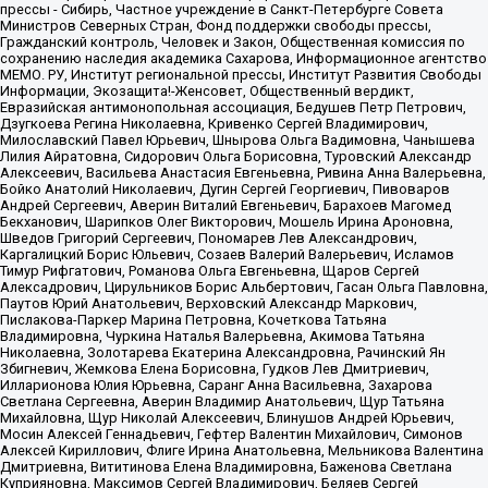
прессы - Сибирь, Частное учреждение в Санкт-Петербурге Совета
Министров Северных Стран, Фонд поддержки свободы прессы,
Гражданский контроль, Человек и Закон, Общественная комиссия по
сохранению наследия академика Сахарова, Информационное агентство
МЕМО. РУ, Институт региональной прессы, Институт Развития Свободы
Информации, Экозащита!-Женсовет, Общественный вердикт,
Евразийская антимонопольная ассоциация, Бедушев Петр Петрович,
Дзугкоева Регина Николаевна, Кривенко Сергей Владимирович,
Милославский Павел Юрьевич, Шнырова Ольга Вадимовна, Чанышева
Лилия Айратовна, Сидорович Ольга Борисовна, Туровский Александр
Алексеевич, Васильева Анастасия Евгеньевна, Ривина Анна Валерьевна,
Бойко Анатолий Николаевич, Дугин Сергей Георгиевич, Пивоваров
Андрей Сергеевич, Аверин Виталий Евгеньевич, Барахоев Магомед
Бекханович, Шарипков Олег Викторович, Мошель Ирина Ароновна,
Шведов Григорий Сергеевич, Пономарев Лев Александрович,
Каргалицкий Борис Юльевич, Созаев Валерий Валерьевич, Исламов
Тимур Рифгатович, Романова Ольга Евгеньевна, Щаров Сергей
Алексадрович, Цирульников Борис Альбертович, Гасан Ольга Павловна,
Паутов Юрий Анатольевич, Верховский Александр Маркович,
Пислакова-Паркер Марина Петровна, Кочеткова Татьяна
Владимировна, Чуркина Наталья Валерьевна, Акимова Татьяна
Николаевна, Золотарева Екатерина Александровна, Рачинский Ян
Збигневич, Жемкова Елена Борисовна, Гудков Лев Дмитриевич,
Илларионова Юлия Юрьевна, Саранг Анна Васильевна, Захарова
Светлана Сергеевна, Аверин Владимир Анатольевич, Щур Татьяна
Михайловна, Щур Николай Алексеевич, Блинушов Андрей Юрьевич,
Мосин Алексей Геннадьевич, Гефтер Валентин Михайлович, Симонов
Алексей Кириллович, Флиге Ирина Анатольевна, Мельникова Валентина
Дмитриевна, Вититинова Елена Владимировна, Баженова Светлана
Куприяновна, Максимов Сергей Владимирович, Беляев Сергей