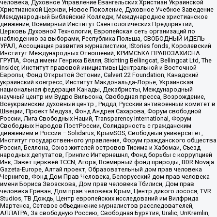
человека, Духовное Управление Евангельских Христиан Украинской
Христианской Церкви, Новое Поколение, Духовное Учебное Заведение
Международный Библейский Колледж, Международное христианское
движение, Всемирный Институт Саентологических Предприятий,
Церковь Духовной Технологии, Европейская сеть организаций по
наблюдению за выборами, Республика Польша, СВОБОДНЫЙ ИДЕЛЬ-
УРАЛ, Ассоциация развития журналистики, IStories fonds, Королевский
Институт Международных Отношений, КРИМСЬКА ПРАВОЗАХИСНА
ГРУПА, Фонд имени Генриха Бёлля, Stichting Bellingcat, Bellingcat Ltd, The
Insider, Институт правовой инициативы Центральной и Восточной
Европы, Фонд Открытой Эстонии, Calvert 22 Foundation, Канадский
украинский конгресс, Институт Макдональда-Лорье, Украинская
национальная федерация Канады, Декабристы, Международный
научный центр им Вудро Вильсона, Свободная пресса, Возрождение,
Всеукраинский духовный центр , Риддл, Русский антивоенный комитет в
Швеции, Проект Медуза, Фонд Андрея Сахарова, Форум свободной
России, Лига Свободных Наций, Transparеncy International, Форум
Свободных Народов ПостРоссии, Солидарность с гражданским
движением в России – Solidarus, КрымSOS, Свободный университет,
Институт государственного управления, Форум гражданского общества
Россия, Беллона, Союз жителей островов Тисима и Хабомаи, Съезд
народных депутатов, Гринпис Интернешнл, Фонд борьбы с коррупцией
Инк, Завет церквей TCCN, Агора, Всемирный фонд природы, BDR Novaja
Gazeta-Europe, Алтай проект, Образовательный дом прав человека
Чернигов, Фонд Дом Прав Человека, Белорусский дом прав человека
имени Бориса Звозскова, Дом прав человека Тбилиси, Дом прав
человека Ереван, Дом прав человека Крым, Центр дикого лосося, TVR
Studios, ТВ Дождь, Центр европейских исследований им Вилфрида
Мартенса, Сетевое объединение журналистов расследователей,
АЛЛАТРА, За свободную Россию, Свободная Бурятия, Uralic, UnKremlin,