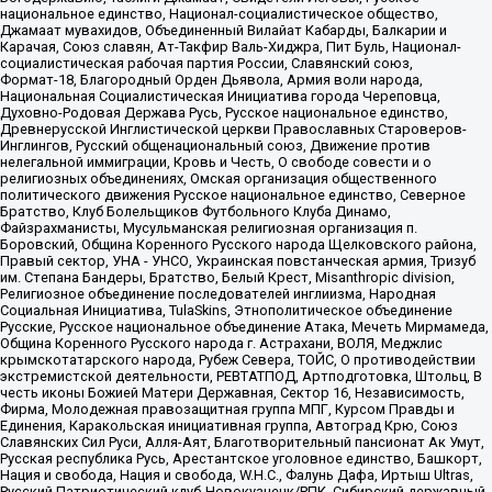
национальное единство, Национал-социалистическое общество,
Джамаат мувахидов, Объединенный Вилайат Кабарды, Балкарии и
Карачая, Союз славян, Ат-Такфир Валь-Хиджра, Пит Буль, Национал-
социалистическая рабочая партия России, Славянский союз,
Формат-18, Благородный Орден Дьявола, Армия воли народа,
Национальная Социалистическая Инициатива города Череповца,
Духовно-Родовая Держава Русь, Русское национальное единство,
Древнерусской Инглистической церкви Православных Староверов-
Инглингов, Русский общенациональный союз, Движение против
нелегальной иммиграции, Кровь и Честь, О свободе совести и о
религиозных объединениях, Омская организация общественного
политического движения Русское национальное единство, Северное
Братство, Клуб Болельщиков Футбольного Клуба Динамо,
Файзрахманисты, Мусульманская религиозная организация п.
Боровский, Община Коренного Русского народа Щелковского района,
Правый сектор, УНА - УНСО, Украинская повстанческая армия, Тризуб
им. Степана Бандеры, Братство, Белый Крест, Misanthropic division,
Религиозное объединение последователей инглиизма, Народная
Социальная Инициатива, TulaSkins, Этнополитическое объединение
Русские, Русское национальное объединение Атака, Мечеть Мирмамеда,
Община Коренного Русского народа г. Астрахани, ВОЛЯ, Меджлис
крымскотатарского народа, Рубеж Севера, ТОЙС, О противодействии
экстремистской деятельности, РЕВТАТПОД, Артподготовка, Штольц, В
честь иконы Божией Матери Державная, Сектор 16, Независимость,
Фирма, Молодежная правозащитная группа МПГ, Курсом Правды и
Единения, Каракольская инициативная группа, Автоград Крю, Союз
Славянских Сил Руси, Алля-Аят, Благотворительный пансионат Ак Умут,
Русская республика Русь, Арестантское уголовное единство, Башкорт,
Нация и свобода, Нация и свобода, W.H.С., Фалунь Дафа, Иртыш Ultras,
Русский Патриотический клуб-Новокузнецк/РПК, Сибирский державный