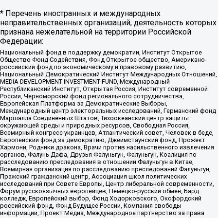
* Перечень иностранных и международных
неправительственных организаций, деятельность которых
признана нежелательной на территории Российской
Федерации:
Национальный фонд в поддержку демократии, Институт Открытое
Общество Фонд Содействия, Фонд Открытое общество, Американо-
российский фонд по экономическому и правовому развитию,
Национальный Демократический Институт Международных Отношений,
MEDIA DEVELOPMENT INVESTMENT FUND, Международный
Республиканский Институт, Открытая Россия, Институт современной
России, Черноморский фонд регионального сотрудничества,
Европейская Платформа за Демократические Выборы,
Международный центр электоральных исследований, Германский фонд
Маршалла Соединенных Штатов, Тихоокеанский центр защиты
окружающей среды и природных ресурсов, Свободная Россия,
Всемирный конгресс украинцев, Атлантический совет, Человек в беде,
Европейский фонд за демократию, Джеймстаунский фонд, Прожект
Хармони, Родники дракона, Врачи против насильственного извлечения
органов, Фалунь Дафа, Друзья Фалуньгун, Фалуньгун, Коалиция по
расследованию преследования в отношении Фалуньгун в Китае,
Всемирная организация по расследованию преследований Фалуньгун,
Пражский гражданский центр, Ассоциация школ политических
исследований при Совете Европы, Центр либеральной современности,
Форум русскоязычных европейцев, Немецко-русский обмен, Бард
колледж, Европейский выбор, Фонд Ходорковского, Оксфордский
российский фонд, Фонд Будущее России, Компания свободы
информации, Проект Медиа, Международное партнерство за права