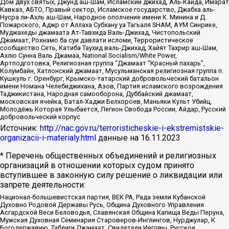
Дом двух святых, Джунд аш-Шам, Исламский джихад, Аль-Каида, Имарат
Кавказ, АБТО, Правый сектор, Исламское государство, Джабха аль-
Нусра ли-Ахль аш-Шам, Народное ополчение имени К. Минина и Д.
Пожарского, Аджр от Аллаха Субхану уа Тагьаля SHAM, АУМ Синрике,
Муджахеды джамаата Ат-Тавхида Валь-Джихад, Чистопольский
Джамаат, Рохнамо ба суи давлати исломи, Террористическое
сообщество Сеть, Катиба Таухид валь-Джихад, Хайят Тахрир аш-Шам,
Ахлю Сунна Валь Джамаа, National Socialism/White Power,
Артподготовка, Религиозная группа “Джамаат “Красный пахарь”,
Колумбайн, Хатлонский джамаат, Мусульманская религиозная группа п.
Кушкуль г. Оренбург, Крымско-татарский добровольческий батальон
имени Номана Челебиджихана, Азов, Партия исламского возрождения
Таджикистана, Народная самооборона, Дуббайский джамаат,
московская ячейка, Батал-Хаджи Белхороев, Маньяки Культ Убийц,
Молодёжь Которая Улыбается, Легион Свобода России, Айдар, Русский
добровольческий корпус
Источник:
http://nac.gov.ru/terroristicheskie-i-ekstremistskie-
organizacii-i-materialy.html
данные на
16.11.2023
* Перечень общественных объединений и религиозных
организаций в отношении которых судом принято
вступившее в законную силу решение о ликвидации или
запрете деятельности:
Национал-большевистская партия, ВЕК РА, Рада земли Кубанской
Духовно Родовой Державы Русь, Община Духовного Управления
Асгардской Веси Беловодья, Славянская Община Капища Веды Перуна,
Мужская Духовная Семинария Староверов-Инглингов, Нурджулар, К
Богодержавию, Таблиги Джамаат, Свидетели Иеговы, Русское