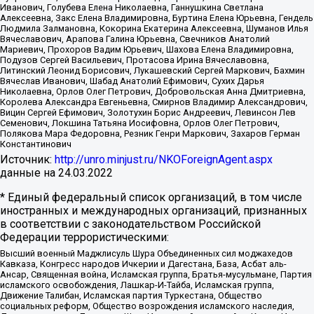
Иванович, Голубева Елена Николаевна, Ганнушкина Светлана
Алексеевна, Закс Елена Владимировна, Буртина Елена Юрьевна, Гендель
Людмила Залмановна, Кокорина Екатерина Алексеевна, Шуманов Илья
Вячеславович, Арапова Галина Юрьевна, Свечников Анатолий
Мариевич, Прохоров Вадим Юрьевич, Шахова Елена Владимировна,
Подузов Сергей Васильевич, Протасова Ирина Вячеславовна,
Литинский Леонид Борисович, Лукашевский Сергей Маркович, Бахмин
Вячеслав Иванович, Шабад Анатолий Ефимович, Сухих Дарья
Николаевна, Орлов Олег Петрович, Добровольская Анна Дмитриевна,
Королева Александра Евгеньевна, Смирнов Владимир Александрович,
Вицин Сергей Ефимович, Золотухин Борис Андреевич, Левинсон Лев
Семенович, Локшина Татьяна Иосифовна, Орлов Олег Петрович,
Полякова Мара Федоровна, Резник Генри Маркович, Захаров Герман
Константинович
Источник:
http://unro.minjust.ru/NKOForeignAgent.aspx
данные на
24.03.2022
* Единый федеральный список организаций, в том числе
иностранных и международных организаций, признанных
в соответствии с законодательством Российской
Федерации террористическими:
Высший военный Маджлисуль Шура Объединенных сил моджахедов
Кавказа, Конгресс народов Ичкерии и Дагестана, База, Асбат аль-
Ансар, Священная война, Исламская группа, Братья-мусульмане, Партия
исламского освобождения, Лашкар-И-Тайба, Исламская группа,
Движение Талибан, Исламская партия Туркестана, Общество
социальных реформ, Общество возрождения исламского наследия,