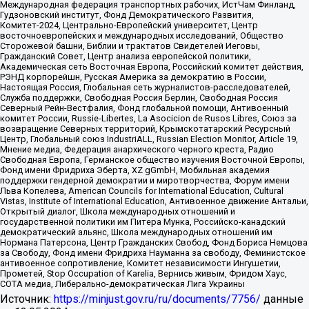
Международная федерация транспортных рабочих, ИстЧам Финланд,
Гудзоновский институт, Фонд Демократического Развития,
Комитет-2024, Центрально-Европейский университет, Центр
восточноевропейских и международных исследований, Общество
Сторожевой башни, Библии и трактатов Свидетелей Иеговы,
Гражданский Совет, Центр анализа европейской политики,
Академическая сеть Восточная Европа, Российский комитет действия,
РЭНД корпорейшн, Русская Америка за демократию в России,
Настоящая Россия, Глобальная сеть журналистов-расследователей,
Служба поддержки, Свободная Россия Берлин, Свободная Россия
Северный Рейн-Вестфалия, Фонд глобальной помощи, Антивоенный
комитет России, Russie-Libertes, La Asocicion de Rusos Libres, Союз за
возвращение Северных территорий, Крымскотатарский Ресурсный
Центр, Глобальный союз IndustriALL, Russian Election Monitor, Article 19,
Мнение медиа, Федерация анархического черного креста, Радио
Свободная Европа, Германское общество изучения Восточной Европы,
Фонд имени Фридриха Эберта, XZ gGmbH, Мобильная академия
поддержки гендерной демократии и миротворчества, Форум имени
Льва Копелева, American Councils for International Education, Cultural
Vistas, Institute of International Education, Антивоенное движение Антальи,
Открытый диалог, Школа международных отношений и
государственной политики им Питера Мунка, Российско-канадский
демократический альянс, Школа международных отношений им
Нормана Патерсона, Центр Гражданских Свобод, Фонд Бориса Немцова
за Свободу, Фонд имени Фридриха Науманна за свободу, Феминистское
антивоенное сопротивление, Комитет независимости Ингушетии,
Прометей, Stop Occupation of Karelia, Вернись живым, Фридом Хаус,
СОТА медиа, Либерально-демократическая Лига Украины
Источник:
https://minjust.gov.ru/ru/documents/7756/
данные