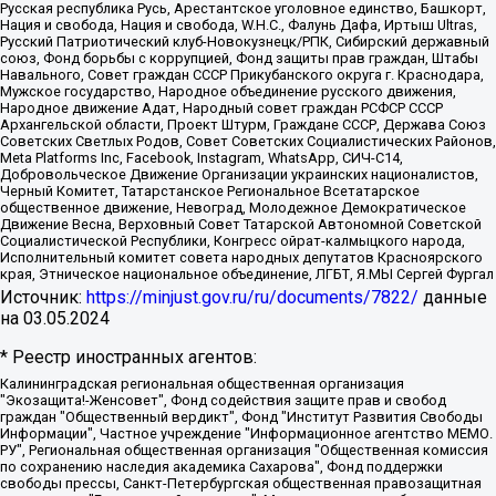
Русская республика Русь, Арестантское уголовное единство, Башкорт,
Нация и свобода, Нация и свобода, W.H.С., Фалунь Дафа, Иртыш Ultras,
Русский Патриотический клуб-Новокузнецк/РПК, Сибирский державный
союз, Фонд борьбы с коррупцией, Фонд защиты прав граждан, Штабы
Навального, Совет граждан СССР Прикубанского округа г. Краснодара,
Мужское государство, Народное объединение русского движения,
Народное движение Адат, Народный совет граждан РСФСР СССР
Архангельской области, Проект Штурм, Граждане СССР, Держава Союз
Советских Светлых Родов, Совет Советских Социалистических Районов,
Meta Platforms Inc, Facebook, Instagram, WhatsApp, СИЧ-С14,
Добровольческое Движение Организации украинских националистов,
Черный Комитет, Татарстанское Региональное Всетатарское
общественное движение, Невоград, Молодежное Демократическое
Движение Весна, Верховный Совет Татарской Автономной Советской
Социалистической Республики, Конгресс ойрат-калмыцкого народа,
Исполнительный комитет совета народных депутатов Красноярского
края, Этническое национальное объединение, ЛГБТ, Я.МЫ Сергей Фургал
Источник:
https://minjust.gov.ru/ru/documents/7822/
данные
на
03.05.2024
* Реестр иностранных агентов:
Калининградская региональная общественная организация "Экозащита!-Женсовет", Фонд содействия защите прав и свобод граждан "Общественный вердикт", Фонд "Институт Развития Свободы Информации", Частное учреждение "Информационное агентство МЕМО. РУ", Региональная общественная организация "Общественная комиссия по сохранению наследия академика Сахарова", Фонд поддержки свободы прессы, Санкт-Петербургская общественная правозащитная организация "Гражданский контроль", Межрегиональная общественная организация "Информационно-просветительский центр "Мемориал", Региональный Фонд "Центр Защиты Прав Средств Массовой Информации", с 05.12.2023 Фонд "Центр Защиты Прав Средств массовой информации", Региональная общественная благотворительная организация помощи беженцам и мигрантам "Гражданское содействие", Негосударственное образовательное учреждение дополнительного профессионального образования (повышение квалификации) специалистов "АКАДЕМИЯ ПО ПРАВАМ ЧЕЛОВЕКА", Свердловская региональная общественная организация "Сутяжник", Автономная некоммерческая организация "Центр независимых социологических исследований", Союз общественных объединений "Российский исследовательский центр по правам человека", Региональное общественное учреждение научно-информационный центр "МЕМОРИАЛ", Некоммерческая организация "Фонд защиты гласности", Автономная некоммерческая организация "Институт прав человека", Городская общественная организация "Екатеринбургское общество "МЕМОРИАЛ", Городская общественная организация "Рязанское историко-просветительское и правозащитное общество "Мемориал" (Рязанский Мемориал), Челябинский региональный орган общественной самодеятельности – женское общественное объединение "Женщины Евразии", Челябинский региональный орган общественной самодеятельности "Уральская правозащитная группа", Фонд содействия защите здоровья и социальной справедливости имени Андрея Рылькова, Автономная Некоммерческая Организация "Аналитический Центр Юрия Левады", Автономная некоммерческая организация социальной поддержки населения "Проект Апрель", Региональная общественная организация помощи женщинам и детям, находящимся в кризисной ситуации "Информационно-методический центр "Анна", Фонд содействия развитию массовых коммуникаций и правовому просвещению "Так-так-Так", Фонд содействия устойчивому развитию "Серебряная тайга", Свердловский региональный общественный фонд социальных проектов "Новое время", "Idel.Реалии", Кавказ.Реалии, Крым.Реалии, Телеканал Настоящее Время, Татаро-башкирская служба Радио Свобода (Azatliq Radiosi), Радио Свободная Европа/Радио Свобода (PCE/PC), "Сибирь.Реалии", "Фактограф", Благотворительный фонд помощи осужденным и их семьям, Автономная некоммерческая организация "Институт глобализации и социальных движений", Фонд "В защиту прав заключенных", Частное учреждение "Центр поддержки и содействия развитию средств массовой информации", Пензенский региональный общественный благотворительный фонд "Гражданский союз", "Север.Реалии", Некоммерческая организация Фонд "Правовая инициатива", Общество с ограниченной ответственностью "Радио Свободная Европа/Радио Свобода", Чешское информационное агентство "MEDIUM-ORIENT", Красноярская региональная общественная организация "Мы против СПИДа", Камалягин Денис Николаевич, Маркелов Сергей Евгеньевич, Пономарев Лев Александрович, Савицкая Людмила Алексеевна, Автономная некоммерческая организация "Центр по работе с проблемой насилия "НАСИЛИЮ.НЕТ", Межрегиональный профессиональный союз работников здравоохранения "Альянс врачей", Юридическое лицо, зарегистрированное в Латвийской Республике, SIA "Medusa Project" (регистрационный номер 40103797863, дата регистрации 10.06.2014), Некоммерческая организация "Фонд по борьбе с коррупцией", Автономная некоммерческая организация "Институт права и публичной политики", Баданин Роман Сергеевич, Гликин Максим Александрович, Железнова Мария Михайловна, Лукьянова Юлия Сергеевна, Маетная Елизавета Витальевна, Маняхин Петр Борисович, Чуракова Ольга Владимировна, Ярош Юлия Петровна, Юридическое лицо "The Insider SIA", зарегистрированное в Риге, Латвийская Республика (дата регистрации 26.06.2015), являющееся администратором доменного имени интернет-издания "The Insider SIA", https://theins.ru, Постернак Алексей Евгеньевич, Рубин Михаил Аркадьевич, Анин Роман Александрович, Юридическое лицо Istories fonds, зарегистрированное в Латвийской Республике (регистрационный номер 50008295751, дата регистрации 24.02.2020), Великовский Дмитрий Александрович, Долинина Ирина Николаевна, Мароховская Алеся Алексеевна, Шлейнов Роман Юрьевич, Шмагун Олеся Валентиновна, Общество с ограниченной ответственностью "Альтаир 2021", Общество с ограниченной ответственностью "Вега 2021", Общество с ограниченной ответственностью "Главный редактор 2021", Общество с ограниченной ответственностью "Ромашки монолит", Важенков Артем Валерьевич, Ивановская областная общественная организация "Центр гендерных исследований", Гурман Юрий Альбертович, Медиапроект "ОВД-Инфо", Егоров Владимир Владимирович, Жилинский Владимир Александрович, Общество с ограниченной ответственностью "ЗП", Иванова София Юрьевна, Карезина Инна Павловна, Кильтау Екатерина Викторовна, Петров Алексей Викторович, Пискунов Сергей Евгеньевич, Смирнов Сергей Сергеевич, Тихонов Михаил Сергеевич, Общество с ограниченной ответственностью "ЖУРНАЛИСТ-ИНОСТРАННЫЙ АГЕНТ", Арапова Галина Юрьевна, Вольтская Татьяна Анатольевна, Американская компания "Mason G.E.S. Anonymous Foundation" (США), являющаяся владельцем интернет-издания https://mnews.world/, Компания "Stichting Bellingcat", зарегистрированная в Нидерландах (дата регистрации 11.07.2018), Захаров Андрей Вячеславович, Клепиковская Екатерина Дмитриевна, Общество с ограниченной ответственностью "МЕМО", Перл Роман Александрович, Симонов Евгений Алексеевич, Соловьева Елена Анатольевна, Сотников Даниил Владимирович, Сурначева Елизавета Дмитриевна, Автономная некоммерческая организация по защите прав человека и информированию населения "Якутия – Наше Мнение", Общество с ограниченной ответственностью "Москоу диджитал медиа", с 26.01.2023 Общество с ограниченной ответственностью "Чайка Белые сады", Ветошкина Валерия Валерьевна, Заговора Максим Александрович, Межрегиональное общественное движение "Российская ЛГБТ - сеть", Оленичев Максим Владимирович, Павлов Иван Юрьевич, Скворцова Елена Сергеевна, Общество с ограниченной ответственностью "Как бы инагент", Кочетков Игорь Викторович, Общество с ограниченной ответственностью "Честные выборы", Еланчик Олег Александрович, Общество с ограниченной ответственностью "Нобелевский призыв", Гималова Регина Эмилевна, Григорьев Андрей Валерьевич, Григорьева Алина Александровна, Ассоциация по содействию защите прав призывников, альтернативнослужащих и военнослужащих "Правозащитная группа "Гражданин.Армия.Право", Хисамова Регина Фаритовна, Автономная некоммерческая организация по реализации социально-правовых программ "Лилит", Дальневосточное общественное движение "Маяк", Санкт-Петербургская ЛГБТ-инициативная группа "Выход", Инициативная группа ЛГБТ+ "Реверс", Алексеев Андрей Викторович, Бекбулатова Таисия Львовна, Беляев Иван Михайлович, Владыкина Елена Сергеевна, Гельман Марат Александрович, Никульшина Вероника Юрьевна, Толоконникова Надежда Андреевна, Шендерович Виктор Анатольевич, Общество с ограниченной ответственностью "Данное сообщение", Общество с ограниченной ответственностью Издательский дом "Новая глава", Айнбиндер Александра Александровна, Московский комьюнити-центр для ЛГБТ+инициатив, Благотворительный фонд развития филантропии, Deutsche Welle (Германия, Kurt-Schumacher-Strasse 3, 53113 Bonn), Борзунова Мария Михайловна, Воробьев Виктор Викторович, Голубева Анна Львовна, Константинова Алла Михайловна, Малкова Ирина Владимировна, Мурадов Мурад Абдулгалимович, Осетинская Елизавета Николаевна, Понасенков Евгений Николаевич, Ганапольский Матвей Юрьевич, Киселев Евгений Алексеевич, Борухович Ирина Григорьевна, Дремин Иван Тимофеевич, Дубровский Дмитрий Викторович, Красноярская региональная общественная организация поддержки и развития альтернативных образовательных технологий и межкультурных коммуникаций "ИНТЕРРА", Маяковская Екатерина Алексеевна, Фейгин Марк Захарович, Филимонов Андрей Викторович, Дзугкоева Регина Николаевна, Доброхотов Роман Александрович, Дудь Юрий Александрович, Елкин Сергей Владимирович, Кругликов Кирилл Игоревич, Сабунаева Мария Леонидовна, Семенов Алексей Владимирович, Шаинян Карен Багратович, Шульман Екатерина Михайловна, Асафьев Артур Валерьевич, Вахштайн Виктор Семенович, Венедиктов Алексей Алексеевич, Лушникова Екатерина Евгеньевна, Волков Леонид Михайлович, Невзоров Александр Глебович, Пархоменко Сергей Борисович, Сироткин Ярослав Николаевич, Кара-Мурза Владимир Владимирович, Баранова Наталья Владимировна, Гозман Леонид Яковлевич, Кагарлицкий Борис Юльевич, Климарев Михаил Валерьевич, Милов Владимир Станиславович, Автономная некоммерческая организация Краснодарский центр современного искусства "Типография", Моргенштерн Алишер Тагирович, Соболь Любовь Эдуардовна, Общество с ограниченной ответственностью "ЛИЗА НОРМ", Каспаров Гарри Кимович, Ходорковский Михаил Борисович, Общество с ограниченной ответственностью "Апрельские тезисы", Данилович Ирина Брониславовна, Кашин Олег Владимирович, Петров Николай Владимирович, Пивоваров Алексей Владимирович, Соколов Михаил Владимирович, Цветкова Юлия Владимировна, Чичваркин Евгений Александрович, Комитет против пыток/Команда против пыток, Общество с ограниченной ответственностью "Первый научный", Общество с ограниченной ответственностью "Вертолет и ко", Белоцерковская Вероника Борисовна, Кац Максим Евгеньевич, Лазарева Татьяна Юрьевна, Шаведдинов Руслан Табризович, Яшин Илья Валерьевич, Общество с ограниченной ответственностью "Иноагент ААВ", Алешковский Дмитрий Петрович, Альбац Евгения Марковна, Быков Дмитрий Львович, Галямина Юлия Евгеньевна, Лойко Сергей Леонидович, Мартынов Кирилл Константинович, Медведев Сергей Александрович, Крашенинников Федор Геннадиевич, Гордеева Катерина Вл