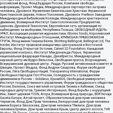
российский фонд, Фонд Будущее России, Компания свободы
информации, Проект Медиа, Международное партнерство за права
человека, Духовное Управление Евангельских Христиан Украинской
Христианской Церкви, Новое Поколение, Духовное Учебное Заведение
Международный Библейский Колледж, Международное христианское
движение, Всемирный Институт Саентологических Предприятий,
Церковь Духовной Технологии, Европейская сеть организаций по
наблюдению за выборами, Республика Польша, СВОБОДНЫЙ ИДЕЛЬ-
УРАЛ, Ассоциация развития журналистики, IStories fonds, Королевский
Институт Международных Отношений, КРИМСЬКА ПРАВОЗАХИСНА
ГРУПА, Фонд имени Генриха Бёлля, Stichting Bellingcat, Bellingcat Ltd, The
Insider, Институт правовой инициативы Центральной и Восточной
Европы, Фонд Открытой Эстонии, Calvert 22 Foundation, Канадский
украинский конгресс, Институт Макдональда-Лорье, Украинская
национальная федерация Канады, Декабристы, Международный
научный центр им Вудро Вильсона, Свободная пресса, Возрождение,
Всеукраинский духовный центр , Риддл, Русский антивоенный комитет в
Швеции, Проект Медуза, Фонд Андрея Сахарова, Форум свободной
России, Лига Свободных Наций, Transparеncy International, Форум
Свободных Народов ПостРоссии, Солидарность с гражданским
движением в России – Solidarus, КрымSOS, Свободный университет,
Институт государственного управления, Форум гражданского общества
Россия, Беллона, Союз жителей островов Тисима и Хабомаи, Съезд
народных депутатов, Гринпис Интернешнл, Фонд борьбы с коррупцией
Инк, Завет церквей TCCN, Агора, Всемирный фонд природы, BDR Novaja
Gazeta-Europe, Алтай проект, Образовательный дом прав человека
Чернигов, Фонд Дом Прав Человека, Белорусский дом прав человека
имени Бориса Звозскова, Дом прав человека Тбилиси, Дом прав
человека Ереван, Дом прав человека Крым, Центр дикого лосося, TVR
Studios, ТВ Дождь, Центр европейских исследований им Вилфрида