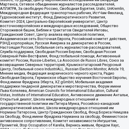
Мартенса, Сетевое объединение журналистов расследователей,
АЛЛАТРА, За свободную Россию, Свободная Бурятия, Uralic, UnKremlin,
Международная федерация транспортных рабочих, ИстЧам Финланд,
Гудзоновский институт, Фонд Демократического Развития,
Комитет-2024, Центрально-Европейский университет, Центр
восточноевропейских и международных исследований, Общество
Сторожевой башни, Библии и трактатов Свидетелей Иеговы,
Гражданский Совет, Центр анализа европейской политики,
Академическая сеть Восточная Европа, Российский комитет действия,
РЭНД корпорейшн, Русская Америка за демократию в России,
Настоящая Россия, Глобальная сеть журналистов-расследователей,
Служба поддержки, Свободная Россия Берлин, Свободная Россия
Северный Рейн-Вестфалия, Фонд глобальной помощи, Антивоенный
комитет России, Russie-Libertes, La Asocicion de Rusos Libres, Союз за
возвращение Северных территорий, Крымскотатарский Ресурсный
Центр, Глобальный союз IndustriALL, Russian Election Monitor, Article 19,
Мнение медиа, Федерация анархического черного креста, Радио
Свободная Европа, Германское общество изучения Восточной Европы,
Фонд имени Фридриха Эберта, XZ gGmbH, Мобильная академия
поддержки гендерной демократии и миротворчества, Форум имени
Льва Копелева, American Councils for International Education, Cultural
Vistas, Institute of International Education, Антивоенное движение Антальи,
Открытый диалог, Школа международных отношений и
государственной политики им Питера Мунка, Российско-канадский
демократический альянс, Школа международных отношений им
Нормана Патерсона, Центр Гражданских Свобод, Фонд Бориса Немцова
за Свободу, Фонд имени Фридриха Науманна за свободу, Феминистское
антивоенное сопротивление, Комитет независимости Ингушетии,
Прометей, Stop Occupation of Karelia, Вернись живым, Фридом Хаус,