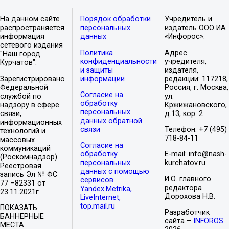
На данном сайте
Порядок обработки
Учредитель и
распространяется
персональных
издатель ООО ИА
информация
данных
«Инфорос».
сетевого издания
Политика
Адрес
"Наш город
конфиденциальности
учредителя,
Курчатов".
и защиты
издателя,
Зарегистрировано
информации
редакции: 117218,
Федеральной
Россия, г. Москва,
Согласие на
службой по
ул.
обработку
надзору в сфере
Кржижановского,
персональных
связи,
д.13, кор. 2
данных обратной
информационных
связи
Телефон: +7 (495)
технологий и
718-84-11
массовых
Согласие на
коммуникаций
обработку
E-mail: info@nash-
(Роскомнадзор).
персональных
kurchatov.ru
Реестровая
данных с помощью
запись Эл № ФС
И.О. главного
сервисов
77 –82331 от
редактора
Yandex.Metrika,
23.11.2021г
Дорохова Н.В.
LiveInternet,
top.mail.ru
ПОКАЗАТЬ
Разработчик
БАННЕРНЫЕ
сайта –
INFOROS
МЕСТА