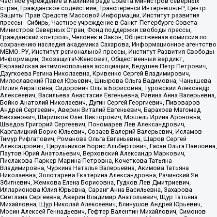
Частное учреждение в Калининграде Совета Министров северных
стран, Гражданское содействие, Трансперенси Интернешнл-Р, Центр
Защиты Прав Средств Массовой Информации, Институт развития
прессы - Сибирь, Частное учреждение в Санкт-Петербурге Совета
Министров Северных Стран, Фонд поддержки свободы прессы,
Гражданский контроль, Человек и Закон, Общественная комиссия по
сохранению наследия академика Сахарова, Информационное агентство
МЕМО. РУ, Институт региональной прессы, Институт Развития Свободы
Информации, Экозащита!-Женсовет, Общественный вердикт,
Евразийская антимонопольная ассоциация, Бедушев Петр Петрович,
Дзугкоева Регина Николаевна, Кривенко Сергей Владимирович,
Милославский Павел Юрьевич, Шнырова Ольга Вадимовна, Чанышева
Лилия Айратовна, Сидорович Ольга Борисовна, Туровский Александр
Алексеевич, Васильева Анастасия Евгеньевна, Ривина Анна Валерьевна,
Бойко Анатолий Николаевич, Дугин Сергей Георгиевич, Пивоваров
Андрей Сергеевич, Аверин Виталий Евгеньевич, Барахоев Магомед
Бекханович, Шарипков Олег Викторович, Мошель Ирина Ароновна,
Шведов Григорий Сергеевич, Пономарев Лев Александрович,
Каргалицкий Борис Юльевич, Созаев Валерий Валерьевич, Исламов
Тимур Рифгатович, Романова Ольга Евгеньевна, Щаров Сергей
Алексадрович, Цирульников Борис Альбертович, Гасан Ольга Павловна,
Паутов Юрий Анатольевич, Верховский Александр Маркович,
Пислакова-Паркер Марина Петровна, Кочеткова Татьяна
Владимировна, Чуркина Наталья Валерьевна, Акимова Татьяна
Николаевна, Золотарева Екатерина Александровна, Рачинский Ян
Збигневич, Жемкова Елена Борисовна, Гудков Лев Дмитриевич,
Илларионова Юлия Юрьевна, Саранг Анна Васильевна, Захарова
Светлана Сергеевна, Аверин Владимир Анатольевич, Щур Татьяна
Михайловна, Щур Николай Алексеевич, Блинушов Андрей Юрьевич,
Мосин Алексей Геннадьевич, Гефтер Валентин Михайлович, Симонов