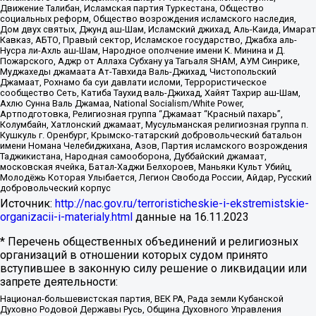
Движение Талибан, Исламская партия Туркестана, Общество
социальных реформ, Общество возрождения исламского наследия,
Дом двух святых, Джунд аш-Шам, Исламский джихад, Аль-Каида, Имарат
Кавказ, АБТО, Правый сектор, Исламское государство, Джабха аль-
Нусра ли-Ахль аш-Шам, Народное ополчение имени К. Минина и Д.
Пожарского, Аджр от Аллаха Субхану уа Тагьаля SHAM, АУМ Синрике,
Муджахеды джамаата Ат-Тавхида Валь-Джихад, Чистопольский
Джамаат, Рохнамо ба суи давлати исломи, Террористическое
сообщество Сеть, Катиба Таухид валь-Джихад, Хайят Тахрир аш-Шам,
Ахлю Сунна Валь Джамаа, National Socialism/White Power,
Артподготовка, Религиозная группа “Джамаат “Красный пахарь”,
Колумбайн, Хатлонский джамаат, Мусульманская религиозная группа п.
Кушкуль г. Оренбург, Крымско-татарский добровольческий батальон
имени Номана Челебиджихана, Азов, Партия исламского возрождения
Таджикистана, Народная самооборона, Дуббайский джамаат,
московская ячейка, Батал-Хаджи Белхороев, Маньяки Культ Убийц,
Молодёжь Которая Улыбается, Легион Свобода России, Айдар, Русский
добровольческий корпус
Источник:
http://nac.gov.ru/terroristicheskie-i-ekstremistskie-
organizacii-i-materialy.html
данные на
16.11.2023
* Перечень общественных объединений и религиозных
организаций в отношении которых судом принято
вступившее в законную силу решение о ликвидации или
запрете деятельности:
Национал-большевистская партия, ВЕК РА, Рада земли Кубанской
Духовно Родовой Державы Русь, Община Духовного Управления