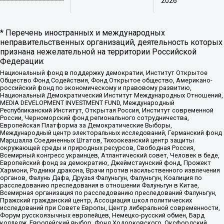
2026
* Перечень иностранных и международных
неправительственных организаций, деятельность которых
признана нежелательной на территории Российской
Федерации:
Национальный фонд в поддержку демократии, Институт Открытое
Общество Фонд Содействия, Фонд Открытое общество, Американо-
российский фонд по экономическому и правовому развитию,
Национальный Демократический Институт Международных Отношений,
MEDIA DEVELOPMENT INVESTMENT FUND, Международный
Республиканский Институт, Открытая Россия, Институт современной
России, Черноморский фонд регионального сотрудничества,
Европейская Платформа за Демократические Выборы,
Международный центр электоральных исследований, Германский фонд
Маршалла Соединенных Штатов, Тихоокеанский центр защиты
окружающей среды и природных ресурсов, Свободная Россия,
Всемирный конгресс украинцев, Атлантический совет, Человек в беде,
Европейский фонд за демократию, Джеймстаунский фонд, Прожект
Хармони, Родники дракона, Врачи против насильственного извлечения
органов, Фалунь Дафа, Друзья Фалуньгун, Фалуньгун, Коалиция по
расследованию преследования в отношении Фалуньгун в Китае,
Всемирная организация по расследованию преследований Фалуньгун,
Пражский гражданский центр, Ассоциация школ политических
исследований при Совете Европы, Центр либеральной современности,
Форум русскоязычных европейцев, Немецко-русский обмен, Бард
колледж, Европейский выбор, Фонд Ходорковского, Оксфордский