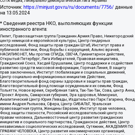
СОТА медиа, Либерально-демократическая Лига Украины
Источник:
https://minjust.gov.ru/ru/documents/7756/
данные
на
13.05.2024
* Сведения реестра НКО, выполняющих функции
иностранного агента:
Лилит, Правозащитная группа Гражданин.Армия.Право, Нижегородский
центр немецкой и европейской культуры, Центр гендерных
исследований, Фонд защиты прав граждан Штаб, Институт права и
публичной политики, Фонд борьбы с коррупцией, Альянс врачей,
НАСИЛИЮ.НЕТ, Мы против СПИДа, СВЕЧА, Гуманитарное действие,
Открытый Петербург, Лига Избирателей, Правовая инициатива,
Гражданский Союз, Хасдей Ерушалаим, Центр поддержки и содействия
развитию средств массовой информации, Горячая Линия, В защиту
прав заключенных, Институт глобализации и социальных движений,
Центр социально-информационных инициатив Действие,
Благотворительный фонд охраны здоровья и защиты прав граждан,
Благотворительный фонд помощи осужденным и их семьям, Фонд
Тольятти, Новое время, Серебряная тайга, Так-Так-Так, Сова, центр Анна,
Проект Апрель, Самарская губерния, Эра здоровья, Мемориал,
Аналитический Центр Юрия Левады, Издательство Парк Гагарина, Фонд
имени Андрея Рылькова, Сфера, Центр СИБАЛЬТ, Уральская
правозащитная группа, Женщины Евразии, Институт прав человека,
Фонд защиты гласности, Российский исследовательский центр по
правам человека, Дальневосточный центр развития гражданских
инициатив и социального партнерства, Гражданское действие, Центр
независимых социологических исследований, Сутяжник, АКАДЕМИЯ ПО
ПРАВАМ ЧЕЛОВЕКА, Центр развития некоммерческих организаций,