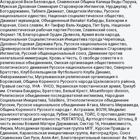
Асгардской Веси Беловодья, Славянская Община Капища Веды Перуна,
Мужская Духовная Семинария Староверов-Инглингов, Нурджулар, К
Богодержавию, Таблиги Джамаат, Свидетели Иеговы, Русское
национальное единство, Национал-социалистическое общество,
Джамаат мувахидов, Объединенный Вилайат Кабарды, Балкарии и
Карачая, Союз славян, Ат-Такфир Валь-Хиджра, Пит Буль, Национал-
социалистическая рабочая партия России, Славянский союз,
Формат-18, Благородный Орден Дьявола, Армия воли народа,
Национальная Социалистическая Инициатива города Череповца,
Духовно-Родовая Держава Русь, Русское национальное единство,
Древнерусской Инглистической церкви Православных Староверов-
Инглингов, Русский общенациональный союз, Движение против
нелегальной иммиграции, Кровь и Честь, О свободе совести и о
религиозных объединениях, Омская организация общественного
политического движения Русское национальное единство, Северное
Братство, Клуб Болельщиков Футбольного Клуба Динамо,
Файзрахманисты, Мусульманская религиозная организация п.
Боровский, Община Коренного Русского народа Щелковского района,
Правый сектор, УНА - УНСО, Украинская повстанческая армия, Тризуб
им. Степана Бандеры, Братство, Белый Крест, Misanthropic division,
Религиозное объединение последователей инглиизма, Народная
Социальная Инициатива, TulaSkins, Этнополитическое объединение
Русские, Русское национальное объединение Атака, Мечеть Мирмамеда,
Община Коренного Русского народа г. Астрахани, ВОЛЯ, Меджлис
крымскотатарского народа, Рубеж Севера, ТОЙС, О противодействии
экстремистской деятельности, РЕВТАТПОД, Артподготовка, Штольц, В
честь иконы Божией Матери Державная, Сектор 16, Независимость,
Фирма, Молодежная правозащитная группа МПГ, Курсом Правды и
Единения, Каракольская инициативная группа, Автоград Крю, Союз
Славянских Сил Руси, Алля-Аят, Благотворительный пансионат Ак Умут,