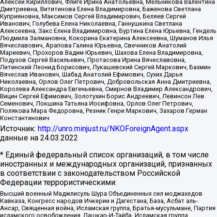
Алексей Кириллович, Флиге Ирина Анатольевна, Мельникова Валентина
Дмитриевна, Вититинова Елена Владимировна, Баженова Светлана
Куприяновна, Максимов Сергей Владимирович, Беляев Сергей
Иванович, Голубева Елена Николаевна, Ганнушкина Светлана
Алексеевна, Закс Елена Владимировна, Буртина Елена Юрьевна, Гендель
Людмила Залмановна, Кокорина Екатерина Алексеевна, Шуманов Илья
Вячеславович, Арапова Галина Юрьевна, Свечников Анатолий
Мариевич, Прохоров Вадим Юрьевич, Шахова Елена Владимировна,
Подузов Сергей Васильевич, Протасова Ирина Вячеславовна,
Литинский Леонид Борисович, Лукашевский Сергей Маркович, Бахмин
Вячеслав Иванович, Шабад Анатолий Ефимович, Сухих Дарья
Николаевна, Орлов Олег Петрович, Добровольская Анна Дмитриевна,
Королева Александра Евгеньевна, Смирнов Владимир Александрович,
Вицин Сергей Ефимович, Золотухин Борис Андреевич, Левинсон Лев
Семенович, Локшина Татьяна Иосифовна, Орлов Олег Петрович,
Полякова Мара Федоровна, Резник Генри Маркович, Захаров Герман
Константинович
Источник:
http://unro.minjust.ru/NKOForeignAgent.aspx
данные на
24.03.2022
* Единый федеральный список организаций, в том числе
иностранных и международных организаций, признанных
в соответствии с законодательством Российской
Федерации террористическими:
Высший военный Маджлисуль Шура Объединенных сил моджахедов
Кавказа, Конгресс народов Ичкерии и Дагестана, База, Асбат аль-
Ансар, Священная война, Исламская группа, Братья-мусульмане, Партия
исламского освобождения, Лашкар-И-Тайба, Исламская группа,