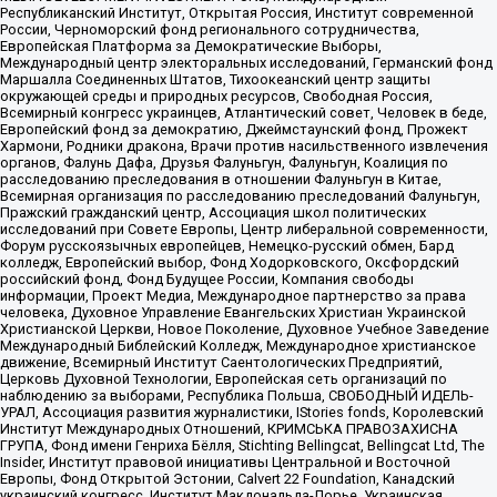
Республиканский Институт, Открытая Россия, Институт современной
России, Черноморский фонд регионального сотрудничества,
Европейская Платформа за Демократические Выборы,
Международный центр электоральных исследований, Германский фонд
Маршалла Соединенных Штатов, Тихоокеанский центр защиты
окружающей среды и природных ресурсов, Свободная Россия,
Всемирный конгресс украинцев, Атлантический совет, Человек в беде,
Европейский фонд за демократию, Джеймстаунский фонд, Прожект
Хармони, Родники дракона, Врачи против насильственного извлечения
органов, Фалунь Дафа, Друзья Фалуньгун, Фалуньгун, Коалиция по
расследованию преследования в отношении Фалуньгун в Китае,
Всемирная организация по расследованию преследований Фалуньгун,
Пражский гражданский центр, Ассоциация школ политических
исследований при Совете Европы, Центр либеральной современности,
Форум русскоязычных европейцев, Немецко-русский обмен, Бард
колледж, Европейский выбор, Фонд Ходорковского, Оксфордский
российский фонд, Фонд Будущее России, Компания свободы
информации, Проект Медиа, Международное партнерство за права
человека, Духовное Управление Евангельских Христиан Украинской
Христианской Церкви, Новое Поколение, Духовное Учебное Заведение
Международный Библейский Колледж, Международное христианское
движение, Всемирный Институт Саентологических Предприятий,
Церковь Духовной Технологии, Европейская сеть организаций по
наблюдению за выборами, Республика Польша, СВОБОДНЫЙ ИДЕЛЬ-
УРАЛ, Ассоциация развития журналистики, IStories fonds, Королевский
Институт Международных Отношений, КРИМСЬКА ПРАВОЗАХИСНА
ГРУПА, Фонд имени Генриха Бёлля, Stichting Bellingcat, Bellingcat Ltd, The
Insider, Институт правовой инициативы Центральной и Восточной
Европы, Фонд Открытой Эстонии, Calvert 22 Foundation, Канадский
украинский конгресс, Институт Макдональда-Лорье, Украинская