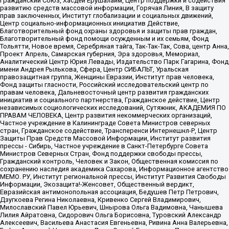
Гражданский Союз, Хасдей Ерушалаим, Центр поддержки и содействия
развитию средств массовой информации, Горячая Линия, В защиту
прав заключенных, Институт глобализации и социальных движений,
Центр социально-информационных инициатив Действие,
Благотворительный фонд охраны здоровья и защиты прав граждан,
Благотворительный фонд помощи осужденным и их семьям, Фонд
Тольятти, Новое время, Серебряная тайга, Так-Так-Так, Сова, центр Анна,
Проект Апрель, Самарская губерния, Эра здоровья, Мемориал,
Аналитический Центр Юрия Левады, Издательство Парк Гагарина, Фонд
имени Андрея Рылькова, Сфера, Центр СИБАЛЬТ, Уральская
правозащитная группа, Женщины Евразии, Институт прав человека,
Фонд защиты гласности, Российский исследовательский центр по
правам человека, Дальневосточный центр развития гражданских
инициатив и социального партнерства, Гражданское действие, Центр
независимых социологических исследований, Сутяжник, АКАДЕМИЯ ПО
ПРАВАМ ЧЕЛОВЕКА, Центр развития некоммерческих организаций,
Частное учреждение в Калининграде Совета Министров северных
стран, Гражданское содействие, Трансперенси Интернешнл-Р, Центр
Защиты Прав Средств Массовой Информации, Институт развития
прессы - Сибирь, Частное учреждение в Санкт-Петербурге Совета
Министров Северных Стран, Фонд поддержки свободы прессы,
Гражданский контроль, Человек и Закон, Общественная комиссия по
сохранению наследия академика Сахарова, Информационное агентство
МЕМО. РУ, Институт региональной прессы, Институт Развития Свободы
Информации, Экозащита!-Женсовет, Общественный вердикт,
Евразийская антимонопольная ассоциация, Бедушев Петр Петрович,
Дзугкоева Регина Николаевна, Кривенко Сергей Владимирович,
Милославский Павел Юрьевич, Шнырова Ольга Вадимовна, Чанышева
Лилия Айратовна, Сидорович Ольга Борисовна, Туровский Александр
Алексеевич, Васильева Анастасия Евгеньевна, Ривина Анна Валерьевна,