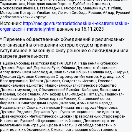
Таджикистана, Народная самооборона, Дуббайский джамаат,
московская ячейка, Батал-Хаджи Белхороев, Маньяки Культ Убийц,
Молодёжь Которая Улыбается, Легион Свобода России, Айдар, Русский
добровольческий корпус
Источник:
http://nac.gov.ru/terroristicheskie-i-ekstremistskie-
organizacii-i-materialy.html
данные на
16.11.2023
* Перечень общественных объединений и религиозных
организаций в отношении которых судом принято
вступившее в законную силу решение о ликвидации или
запрете деятельности:
Национал-большевистская партия, ВЕК РА, Рада земли Кубанской
Духовно Родовой Державы Русь, Община Духовного Управления
Асгардской Веси Беловодья, Славянская Община Капища Веды Перуна,
Мужская Духовная Семинария Староверов-Инглингов, Нурджулар, К
Богодержавию, Таблиги Джамаат, Свидетели Иеговы, Русское
национальное единство, Национал-социалистическое общество,
Джамаат мувахидов, Объединенный Вилайат Кабарды, Балкарии и
Карачая, Союз славян, Ат-Такфир Валь-Хиджра, Пит Буль, Национал-
социалистическая рабочая партия России, Славянский союз,
Формат-18, Благородный Орден Дьявола, Армия воли народа,
Национальная Социалистическая Инициатива города Череповца,
Духовно-Родовая Держава Русь, Русское национальное единство,
Древнерусской Инглистической церкви Православных Староверов-
Инглингов, Русский общенациональный союз, Движение против
нелегальной иммиграции, Кровь и Честь, О свободе совести и о
религиозных объединениях, Омская организация общественного