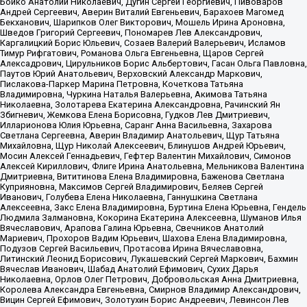
Бойко Анатолий Николаевич, Дугин Сергей Георгиевич, Пивоваров
Андрей Сергеевич, Аверин Виталий Евгеньевич, Барахоев Магомед
Бекханович, Шарипков Олег Викторович, Мошель Ирина Ароновна,
Шведов Григорий Сергеевич, Пономарев Лев Александрович,
Каргалицкий Борис Юльевич, Созаев Валерий Валерьевич, Исламов
Тимур Рифгатович, Романова Ольга Евгеньевна, Щаров Сергей
Алексадрович, Цирульников Борис Альбертович, Гасан Ольга Павловна,
Паутов Юрий Анатольевич, Верховский Александр Маркович,
Пислакова-Паркер Марина Петровна, Кочеткова Татьяна
Владимировна, Чуркина Наталья Валерьевна, Акимова Татьяна
Николаевна, Золотарева Екатерина Александровна, Рачинский Ян
Збигневич, Жемкова Елена Борисовна, Гудков Лев Дмитриевич,
Илларионова Юлия Юрьевна, Саранг Анна Васильевна, Захарова
Светлана Сергеевна, Аверин Владимир Анатольевич, Щур Татьяна
Михайловна, Щур Николай Алексеевич, Блинушов Андрей Юрьевич,
Мосин Алексей Геннадьевич, Гефтер Валентин Михайлович, Симонов
Алексей Кириллович, Флиге Ирина Анатольевна, Мельникова Валентина
Дмитриевна, Вититинова Елена Владимировна, Баженова Светлана
Куприяновна, Максимов Сергей Владимирович, Беляев Сергей
Иванович, Голубева Елена Николаевна, Ганнушкина Светлана
Алексеевна, Закс Елена Владимировна, Буртина Елена Юрьевна, Гендель
Людмила Залмановна, Кокорина Екатерина Алексеевна, Шуманов Илья
Вячеславович, Арапова Галина Юрьевна, Свечников Анатолий
Мариевич, Прохоров Вадим Юрьевич, Шахова Елена Владимировна,
Подузов Сергей Васильевич, Протасова Ирина Вячеславовна,
Литинский Леонид Борисович, Лукашевский Сергей Маркович, Бахмин
Вячеслав Иванович, Шабад Анатолий Ефимович, Сухих Дарья
Николаевна, Орлов Олег Петрович, Добровольская Анна Дмитриевна,
Королева Александра Евгеньевна, Смирнов Владимир Александрович,
Вицин Сергей Ефимович, Золотухин Борис Андреевич, Левинсон Лев