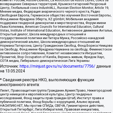
комитет России, Russie-Libertes, La Asocicion de Rusos Libres, Союз за
возвращение Северных территорий, Крымскотатарский Ресурсный
Центр, Глобальный союз IndustriALL, Russian Election Monitor, Article 19,
Мнение медиа, Федерация анархического черного креста, Радио
Свободная Европа, Германское общество изучения Восточной Европы,
Фонд имени Фридриха Эберта, XZ gGmbH, Мобильная академия
поддержки гендерной демократии и миротворчества, Форум имени
Льва Копелева, American Councils for International Education, Cultural
Vistas, Institute of International Education, Антивоенное движение Антальи,
Открытый диалог, Школа международных отношений и
государственной политики им Питера Мунка, Российско-канадский
демократический альянс, Школа международных отношений им
Нормана Патерсона, Центр Гражданских Свобод, Фонд Бориса Немцова
за Свободу, Фонд имени Фридриха Науманна за свободу, Феминистское
антивоенное сопротивление, Комитет независимости Ингушетии,
Прометей, Stop Occupation of Karelia, Вернись живым, Фридом Хаус,
СОТА медиа, Либерально-демократическая Лига Украины
Источник:
https://minjust.gov.ru/ru/documents/7756/
данные
на
13.05.2024
* Сведения реестра НКО, выполняющих функции
иностранного агента:
Лилит, Правозащитная группа Гражданин.Армия.Право, Нижегородский
центр немецкой и европейской культуры, Центр гендерных
исследований, Фонд защиты прав граждан Штаб, Институт права и
публичной политики, Фонд борьбы с коррупцией, Альянс врачей,
НАСИЛИЮ.НЕТ, Мы против СПИДа, СВЕЧА, Гуманитарное действие,
Открытый Петербург, Лига Избирателей, Правовая инициатива,