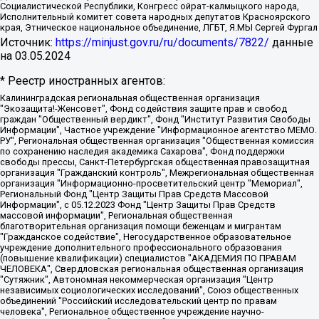
Социалистической Республики, Конгресс ойрат-калмыцкого народа,
Исполнительный комитет совета народных депутатов Красноярского
края, Этническое национальное объединение, ЛГБТ, Я.МЫ Сергей Фургал
Источник:
https://minjust.gov.ru/ru/documents/7822/
данные
на
03.05.2024
* Реестр иностранных агентов:
Калининградская региональная общественная организация "Экозащита!-Женсовет", Фонд содействия защите прав и свобод граждан "Общественный вердикт", Фонд "Институт Развития Свободы Информации", Частное учреждение "Информационное агентство МЕМО. РУ", Региональная общественная организация "Общественная комиссия по сохранению наследия академика Сахарова", Фонд поддержки свободы прессы, Санкт-Петербургская общественная правозащитная организация "Гражданский контроль", Межрегиональная общественная организация "Информационно-просветительский центр "Мемориал", Региональный Фонд "Центр Защиты Прав Средств Массовой Информации", с 05.12.2023 Фонд "Центр Защиты Прав Средств массовой информации", Региональная общественная благотворительная организация помощи беженцам и мигрантам "Гражданское содействие", Негосударственное образовательное учреждение дополнительного профессионального образования (повышение квалификации) специалистов "АКАДЕМИЯ ПО ПРАВАМ ЧЕЛОВЕКА", Свердловская региональная общественная организация "Сутяжник", Автономная некоммерческая организация "Центр независимых социологических исследований", Союз общественных объединений "Российский исследовательский центр по правам человека", Региональное общественное учреждение научно-информационный центр "МЕМОРИАЛ", Некоммерческая организация "Фонд защиты гласности", Автономная некоммерческая организация "Институт прав человека", Городская общественная организация "Екатеринбургское общество "МЕМОРИАЛ", Городская общественная организация "Рязанское историко-просветительское и правозащитное общество "Мемориал" (Рязанский Мемориал), Челябинский региональный орган общественной самодеятельности – женское общественное объединение "Женщины Евразии", Челябинский региональный орган общественной самодеятельности "Уральская правозащитная группа", Фонд содействия защите здоровья и социальной справедливости имени Андрея Рылькова, Автономная Некоммерческая Организация "Аналитический Центр Юрия Левады", Автономная некоммерческая организация социальной поддержки населения "Проект Апрель", Региональная общественная организация помощи женщинам и детям, находящимся в кризисной ситуации "Информационно-методический центр "Анна", Фонд содействия развитию массовых коммуникаций и правовому просвещению "Так-так-Так", Фонд содействия устойчивому развитию "Серебряная тайга", Свердловский региональный общественный фонд социальных проектов "Новое время", "Idel.Реалии", Кавказ.Реалии, Крым.Реалии, Телеканал Настоящее Время, Татаро-башкирская служба Радио Свобода (Azatliq Radiosi), Радио Свободная Европа/Радио Свобода (PCE/PC), "Сибирь.Реалии", "Фактограф", Благотворительный фонд помощи осужденным и их семьям, Автономная некоммерческая организация "Институт глобализации и социальных движений", Фонд "В защиту прав заключенных", Частное учреждение "Центр поддержки и содействия развитию средств массовой информации", Пензенский региональный общественный благотворительный фонд "Гражданский союз", "Север.Реалии", Некоммерческая организация Фонд "Правовая инициатива", Общество с ограниченной ответственностью "Радио Свободная Европа/Радио Свобода", Чешское информационное агентство "MEDIUM-ORIENT", Красноярская региональная общественная организация "Мы против СПИДа", Камалягин Денис Николаевич, Маркелов Сергей Евгеньевич, Пономарев Лев Александрович, Савицкая Людмила Алексеевна, Автономная некоммерческая организация "Центр по работе с проблемой насилия "НАСИЛИЮ.НЕТ", Межрегиональный профессиональный союз работников здравоохранения "Альянс врачей", Юридическое лицо, зарегистрированное в Латвийской Республике, SIA "Medusa Project" (регистрационный номер 40103797863, дата регистрации 10.06.2014), Некоммерческая организация "Фонд по борьбе с коррупцией", Автономная некоммерческая организация "Институт права и публичной политики", Баданин Роман Сергеевич, Гликин Максим Александрович, Железнова Мария Михайловна, Лукьянова Юлия Сергеевна, Маетная Елизавета Витальевна, Маняхин Петр Борисович, Чуракова Ольга Владимировна, Ярош Юлия Петровна, Юридическое лицо "The Insider SIA", зарегистрированное в Риге, Латвийская Республика (дата регистрации 26.06.2015), являющееся администратором доменного имени интернет-издания "The Insider SIA", https://theins.ru, Постернак Алексей Евгеньевич, Рубин Михаил Аркадьевич, Анин Роман Александрович, Юридическое лицо Istories fonds, зарегистрированное в Латвийской Республике (регистрационный номер 50008295751, дата регистрации 24.02.2020), Великовский Дмитрий Александрович, Долинина Ирина Николаевна, Мароховская Алеся Алексеевна, Шлейнов Роман Юрьевич, Шмагун Олеся Валентиновна, Общество с ограниченной ответственностью "Альтаир 2021", Общество с ограниченной ответственностью "Вега 2021", Общество с ограниченной ответственностью "Главный редактор 2021", Общество с ограниченной ответственностью "Ромашки монолит", Важенков Артем Валерьевич, Ивановская областная общественная организация "Центр гендерных исследований", Гурман Юрий Альбертович, Медиапроект "ОВД-Инфо", Егоров Владимир Владимирович, Жилинский Владимир Александрович, Общество с ограниченной ответственностью "ЗП", Иванова София Юрьевна, Карезина Инна Павловна, Кильтау Екатерина Викторовна, Петров Алексей Викторович, Пискунов Сергей Евгеньевич, Смирнов Сергей Сергеевич, Тихонов Михаил Сергеевич, Общество с ограниченной ответственностью "ЖУРНАЛИСТ-ИНОСТРАННЫЙ АГЕНТ", Арапова Галина Юрьевна, Вольтская Татьяна Анатольевна, Американская компания "Mason G.E.S. Anonymous Foundation" (США), являющаяся владельцем интернет-издания https://mnews.world/, Компания "Stichting Bellingcat", зарегистрированная в Нидерландах (дата регистрации 11.07.2018), Захаров Андрей Вячеславович, Клепиковская Екатерина Дмитриевна, Общество с ограниченной ответственностью "МЕМО", Перл Роман Александрович, Симонов Евгений Алексеевич, Соловьева Елена Анатольевна, Сотников Даниил Владимирович, Сурначева Елизавета Дмитриевна, Автономная некоммерческая организация по защите прав человека и информированию населения "Якутия – Наше Мнение", Общество с ограниченной ответственностью "Москоу диджитал медиа", с 26.01.2023 Общество с ограниченной ответственностью "Чайка Белые сады", Ветошкина Валерия Валерьевна, Заговора Максим Александрович, Межрегиональное общественное движение "Российская ЛГБТ - сеть", Оленичев Максим Владимирович, Павлов Иван Юрьевич, Скворцова Елена Сергеевна, Общество с ограниченной ответственностью "Как бы инагент", Кочетков Игорь Викторович, Общество с ограниченной ответственностью "Честные выборы", Еланчик Олег Александрович, Общество с ограниченной ответственностью "Нобелевский призыв", Гималова Регина Эмилевна, Григорьев Андрей Валерьевич, Григорьева Алина Александровна, Ассоциация по содействию защите прав призывников, альтернативнослужащих и военнослужащих "Правозащитная группа "Гражданин.Армия.Право", Хисамова Регина Фаритовна, Автономная некоммерческая организация по реализации социально-правовых программ "Лилит", Дальневосточное общественное движение "Маяк", Санкт-Петербургская ЛГБТ-инициативная группа "Выход", Инициативная группа ЛГБТ+ "Реверс", Алексеев Андрей Викторович, Бекбулатова Таисия Львовна, Беляев Иван Михайлович, Владыкина Елена Сергеевна, Гельман Марат Александрович, Никульшина Вероника Юрьевна, Толоконникова Надежда Андреевна, Шендерович Виктор Анатольевич, Общество с ограниченной ответственностью "Данное сообщение", Общество с ограниченной ответственностью Издательский дом "Новая глава", Айнбиндер Александра Александровна, Московский комьюнити-центр для ЛГБТ+инициатив, Благотворительный фонд развития филантропии, Deutsche Welle (Германия, Kurt-Schumacher-Strasse 3, 53113 Bonn), Борзунова Мария Михайловна, Воробьев Виктор Викторович, Голубева Анна Львовна, Константинова Алла Михайловна, Малкова Ирина Владимировна, Мурадов Мурад Абдулгалимович, Осетинская Елизавета Николаевна, Понасенков Евгений Николаевич, Ганапольский Матвей Юрьевич, Киселев Евгений Алексеевич, Борухович Ирина Григорьевна, Дремин Иван Тимофеевич, Дубровский Дмитрий Викторович, Красноярская региональная общественная организация поддержки и развития альтернативных образовательных технологий и межкультурных коммуникаций "ИНТЕРРА", Маяковская Екатерина Алексеевна, Фейгин Марк Захарович, Филимонов Андрей Викторович, Дзугкоева Регина Николаевна, Доброхотов Роман Александрович, Дудь Юрий Александрович, Елкин Сергей Владимирович, Кругликов Кирилл Игоревич, Сабунаева Мария Леонидовна, Семенов Алексей Владимирович, Шаинян Карен Багратович, Шульман Екатерина Михайловна, Асафьев Артур Валерьевич, Вахштайн Виктор Семенович, Венедиктов Алексей Алексеевич, Лушникова Екатерина Евгеньевна, Волков Леонид Михайлович, Невзоров Александр Глебович, Пархоменко Сергей Борисович, Сироткин Ярослав Николаевич, Кара-Мурза Владимир Владимирович, Баранова Наталья Владимировна, Гозман Леонид Яковлевич, Кагарлицкий Борис Юльевич, Климарев Михаил Валерьевич, Милов Владимир Станиславович, Автономная некоммерческая организация Краснодарский центр современного искусства "Типография", Моргенштерн Алишер Тагирович, Соболь Любовь Эдуардовна, Общество с ограниченной ответственностью "ЛИЗА НОРМ", Каспаров Гарри Кимович, Ходорковский Михаил Борисович, Общество с ограниченной ответственностью "Апрельские тезисы", Данилович Ирина Брониславовна, Кашин Олег Владимирович, Петров Николай Владимирович, Пивоваров Алексей Владимирович, Соколов Михаил Владимирович, Цветкова Юлия Владимировна, Чичваркин Евгений Александрович, Комитет против пыток/Команда против пыток, Общество с ограниченной ответственностью "Первый научный", Общество с ограниченной ответственностью "Вертолет и ко", Белоцерковская Вероника Борисовна, Кац Максим Евгеньевич, Лазарева Татьяна Юрьевна, Шаведдинов Руслан Табризович, Яшин Илья Валерьевич, Общество с ограниченной ответственностью "Иноагент ААВ", Алешковский Дмитрий Петрович, Альбац Евгения Марковна, Быков Дмитрий Львович, Галямина Юлия Евгеньевна, Лойко Сергей Леонидович, Мартынов Кирилл Константинович, Медведев Сергей Александрович, Крашенинников Федор Геннадиевич, Гордеева Катерина Вл