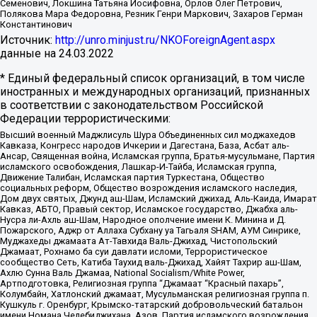
Семенович, Локшина Татьяна Иосифовна, Орлов Олег Петрович,
Полякова Мара Федоровна, Резник Генри Маркович, Захаров Герман
Константинович
Источник:
http://unro.minjust.ru/NKOForeignAgent.aspx
данные на
24.03.2022
* Единый федеральный список организаций, в том числе
иностранных и международных организаций, признанных
в соответствии с законодательством Российской
Федерации террористическими:
Высший военный Маджлисуль Шура Объединенных сил моджахедов
Кавказа, Конгресс народов Ичкерии и Дагестана, База, Асбат аль-
Ансар, Священная война, Исламская группа, Братья-мусульмане, Партия
исламского освобождения, Лашкар-И-Тайба, Исламская группа,
Движение Талибан, Исламская партия Туркестана, Общество
социальных реформ, Общество возрождения исламского наследия,
Дом двух святых, Джунд аш-Шам, Исламский джихад, Аль-Каида, Имарат
Кавказ, АБТО, Правый сектор, Исламское государство, Джабха аль-
Нусра ли-Ахль аш-Шам, Народное ополчение имени К. Минина и Д.
Пожарского, Аджр от Аллаха Субхану уа Тагьаля SHAM, АУМ Синрике,
Муджахеды джамаата Ат-Тавхида Валь-Джихад, Чистопольский
Джамаат, Рохнамо ба суи давлати исломи, Террористическое
сообщество Сеть, Катиба Таухид валь-Джихад, Хайят Тахрир аш-Шам,
Ахлю Сунна Валь Джамаа, National Socialism/White Power,
Артподготовка, Религиозная группа “Джамаат “Красный пахарь”,
Колумбайн, Хатлонский джамаат, Мусульманская религиозная группа п.
Кушкуль г. Оренбург, Крымско-татарский добровольческий батальон
имени Номана Челебиджихана, Азов, Партия исламского возрождения