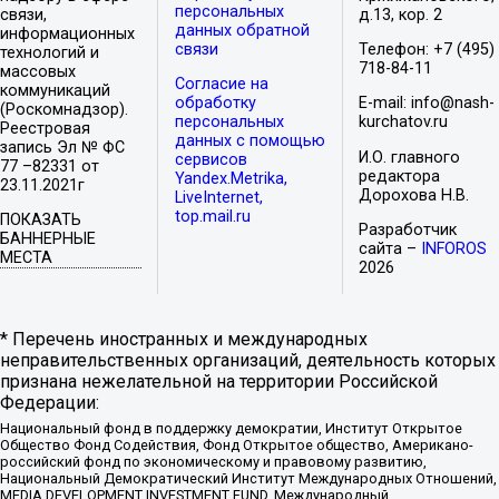
персональных
связи,
д.13, кор. 2
данных обратной
информационных
связи
Телефон: +7 (495)
технологий и
718-84-11
массовых
Согласие на
коммуникаций
обработку
E-mail: info@nash-
(Роскомнадзор).
персональных
kurchatov.ru
Реестровая
данных с помощью
запись Эл № ФС
И.О. главного
сервисов
77 –82331 от
редактора
Yandex.Metrika,
23.11.2021г
Дорохова Н.В.
LiveInternet,
top.mail.ru
ПОКАЗАТЬ
Разработчик
БАННЕРНЫЕ
сайта –
INFOROS
МЕСТА
2026
* Перечень иностранных и международных
неправительственных организаций, деятельность которых
признана нежелательной на территории Российской
Федерации:
Национальный фонд в поддержку демократии, Институт Открытое
Общество Фонд Содействия, Фонд Открытое общество, Американо-
российский фонд по экономическому и правовому развитию,
Национальный Демократический Институт Международных Отношений,
MEDIA DEVELOPMENT INVESTMENT FUND, Международный