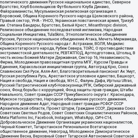
политического движения Русское национальное единство, Северное
Братство, Клуб Болельщиков Футбольного Клуба Динамо,
Файзрахманисты, Мусульманская религиозная организация п.
Боровский, Община Коренного Русского народа Щелковского района,
Правый сектор, УНА - УНСО, Украинская повстанческая армия, Тризуб
им. Степана Бандеры, Братство, Белый Крест, Misanthropic division,
Религиозное объединение последователей инглиизма, Народная
Социальная Инициатива, TulaSkins, Этнополитическое объединение
Русские, Русское национальное объединение Атака, Мечеть Мирмамеда,
Община Коренного Русского народа г. Астрахани, ВОЛЯ, Меджлис
крымскотатарского народа, Рубеж Севера, ТОЙС, О противодействии
экстремистской деятельности, РЕВТАТПОД, Артподготовка, Штольц, В
честь иконы Божией Матери Державная, Сектор 16, Независимость,
Фирма, Молодежная правозащитная группа МПГ, Курсом Правды и
Единения, Каракольская инициативная группа, Автоград Крю, Союз
Славянских Сил Руси, Алля-Аят, Благотворительный пансионат Ак Умут,
Русская республика Русь, Арестантское уголовное единство, Башкорт,
Нация и свобода, Нация и свобода, W.H.С., Фалунь Дафа, Иртыш Ultras,
Русский Патриотический клуб-Новокузнецк/РПК, Сибирский державный
союз, Фонд борьбы с коррупцией, Фонд защиты прав граждан, Штабы
Навального, Совет граждан СССР Прикубанского округа г. Краснодара,
Мужское государство, Народное объединение русского движения,
Народное движение Адат, Народный совет граждан РСФСР СССР
Архангельской области, Проект Штурм, Граждане СССР, Держава Союз
Советских Светлых Родов, Совет Советских Социалистических Районов,
Meta Platforms Inc, Facebook, Instagram, WhatsApp, СИЧ-С14,
Добровольческое Движение Организации украинских националистов,
Черный Комитет, Татарстанское Региональное Всетатарское
общественное движение, Невоград, Молодежное Демократическое
Движение Весна, Верховный Совет Татарской Автономной Советской