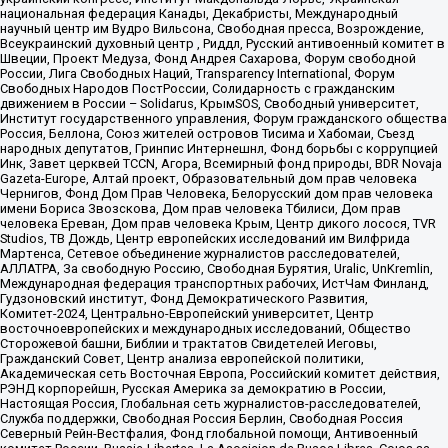
национальная федерация Канады, Декабристы, Международный
научный центр им Вудро Вильсона, Свободная пресса, Возрождение,
Всеукраинский духовный центр , Риддл, Русский антивоенный комитет в
Швеции, Проект Медуза, Фонд Андрея Сахарова, Форум свободной
России, Лига Свободных Наций, Transparеncy International, Форум
Свободных Народов ПостРоссии, Солидарность с гражданским
движением в России – Solidarus, КрымSOS, Свободный университет,
Институт государственного управления, Форум гражданского общества
Россия, Беллона, Союз жителей островов Тисима и Хабомаи, Съезд
народных депутатов, Гринпис Интернешнл, Фонд борьбы с коррупцией
Инк, Завет церквей TCCN, Агора, Всемирный фонд природы, BDR Novaja
Gazeta-Europe, Алтай проект, Образовательный дом прав человека
Чернигов, Фонд Дом Прав Человека, Белорусский дом прав человека
имени Бориса Звозскова, Дом прав человека Тбилиси, Дом прав
человека Ереван, Дом прав человека Крым, Центр дикого лосося, TVR
Studios, ТВ Дождь, Центр европейских исследований им Вилфрида
Мартенса, Сетевое объединение журналистов расследователей,
АЛЛАТРА, За свободную Россию, Свободная Бурятия, Uralic, UnKremlin,
Международная федерация транспортных рабочих, ИстЧам Финланд,
Гудзоновский институт, Фонд Демократического Развития,
Комитет-2024, Центрально-Европейский университет, Центр
восточноевропейских и международных исследований, Общество
Сторожевой башни, Библии и трактатов Свидетелей Иеговы,
Гражданский Совет, Центр анализа европейской политики,
Академическая сеть Восточная Европа, Российский комитет действия,
РЭНД корпорейшн, Русская Америка за демократию в России,
Настоящая Россия, Глобальная сеть журналистов-расследователей,
Служба поддержки, Свободная Россия Берлин, Свободная Россия
Северный Рейн-Вестфалия, Фонд глобальной помощи, Антивоенный