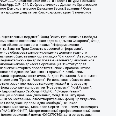
ФСР СССР Архангельской области, Проект Штурм, Граждане
, WhatsApp, СИЧ-С14, Добровольческое Движение Организации
жное Демократическое Движение Весна, Верховный Совет
та народных депутатов Красноярского края, Этническое
, Дальневосточное общественное движение "Маяк", Санкт-Петербургская ЛГБТ-инициативная группа "Выход", Инициативная группа ЛГБТ+ "Реверс", Алексеев Андрей Викторович, Бекбулатова Таисия Львовна, Беляев Иван Михайлович, Владыкина Елена Сергеевна, Гельман Марат Александрович, Никульшина Вероника Юрьевна, Толоконникова Надежда Андреевна, Шендерович Виктор Анатольевич, Общество с ограниченной ответственностью "Данное сообщение", Общество с ограниченной ответственностью Издательский дом "Новая глава", Айнбиндер Александра Александровна, Московский комьюнити-центр для ЛГБТ+инициатив, Благотворительный фонд развития филантропии, Deutsche Welle (Германия, Kurt-Schumacher-Strasse 3, 53113 Bonn), Борзунова Мария Михайловна, Воробьев Виктор Викторович, Голубева Анна Львовна, Константинова Алла Михайловна, Малкова Ирина Владимировна, Мурадов Мурад Абдулгалимович, Осетинская Елизавета Николаевна, Понасенков Евгений Николаевич, Ганапольский Матвей Юрьевич, Киселев Евгений Алексеевич, Борухович Ирина Григорьевна, Дремин Иван Тимофеевич, Дубровский Дмитрий Викторович, Красноярская региональная общественная организация поддержки и развития альтернативных образовательных технологий и межкультурных коммуникаций "ИНТЕРРА", Маяковская Екатерина Алексеевна, Фейгин Марк Захарович, Филимонов Андрей Викторович, Дзугкоева Регина Николаевна, Доброхотов Роман Александрович, Дудь Юрий Александрович, Елкин Сергей Владимирович, Кругликов Кирилл Игоревич, Сабунаева Мария Леонидовна, Семенов Алексей Владимирович, Шаинян Карен Багратович, Шульман Екатерина Михайловна, Асафьев Артур Валерьевич, Вахштайн Виктор Семенович, Венедиктов Алексей Алексеевич, Лушникова Екатерина Евгеньевна, Волков Леонид Михайлович, Невзоров Александр Глебович, Пархоменко Сергей Борисович, Сироткин Ярослав Николаевич, Кара-Мурза Владимир Владимирович, Баранова Наталья Владимировна, Гозман Леонид Яковлевич, Кагарлицкий Борис Юльевич, Климарев Михаил Валерьевич, Милов Владимир Станиславович, Автономная некоммерческая организация Краснодарский центр современного искусства "Типография", Моргенштерн Алишер Тагирович, Соболь Любовь Эдуардовна, Общество с ограниченной ответственностью "ЛИЗА НОРМ", Каспаров Гарри Кимович, Ходорковский Михаил Борисович, Общество с ограниченной ответственностью "Апрельские тезисы", Данилович Ирина Брониславовна, Кашин Олег Владимирович, Петров Николай Владимирович, Пивоваров Алексей Владимирович, Соколов Михаил Владимирович, Цветкова Юлия Владимировна, Чичваркин Евгений Александрович, Комитет против пыток/Команда против пыток, Общество с ограниченной ответственностью "Первый научный", Общество с ограниченной ответственностью "Вертолет и ко", Белоцерковская Вероника Борисовна, Кац Максим Евгеньевич, Лазарева Татьяна Юрьевна, Шаведдинов Руслан Табризович, Яшин Илья Валерьевич, Общество с ограниченной ответственностью "Иноагент ААВ", Алешковский Дмитрий Петрович, Альбац Евгения Марковна, Быков Дмитрий Львович, Галямина Юлия Евгеньевна, Лойко Сергей Леонидович, Мартынов Кирилл Константинович, Медведев Сергей Александрович, Крашенинников Федор Геннадиевич, Гордеева Катерина Вл