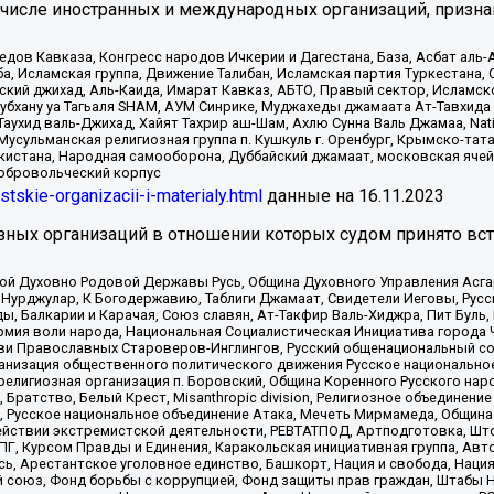
 числе иностранных и международных организаций, призна
в Кавказа, Конгресс народов Ичкерии и Дагестана, База, Асбат аль-Ан
ба, Исламская группа, Движение Талибан, Исламская партия Туркестан
ский джихад, Аль-Каида, Имарат Кавказ, АБТО, Правый сектор, Исламск
Субхану уа Тагьаля SHAM, АУМ Синрике, Муджахеды джамаата Ат-Тавхида
ухид валь-Джихад, Хайят Тахрир аш-Шам, Ахлю Сунна Валь Джамаа, Natio
Мусульманская религиозная группа п. Кушкуль г. Оренбург, Крымско-т
кистана, Народная самооборона, Дуббайский джамаат, московская ячей
добровольческий корпус
istskie-organizacii-i-materialy.html
данные на
16.11.2023
зных организаций в отношении которых судом принято вс
ской Духовно Родовой Державы Русь, Община Духовного Управления Асг
Нурджулар, К Богодержавию, Таблиги Джамаат, Свидетели Иеговы, Рус
, Балкарии и Карачая, Союз славян, Ат-Такфир Валь-Хиджра, Пит Буль,
рмия воли народа, Национальная Социалистическая Инициатива города 
ви Православных Староверов-Инглингов, Русский общенациональный сою
ганизация общественного политического движения Русское национально
елигиозная организация п. Боровский, Община Коренного Русского нар
 Братство, Белый Крест, Misanthropic division, Религиозное объединен
е, Русское национальное объединение Атака, Мечеть Мирмамеда, Община
йствии экстремистской деятельности, РЕВТАТПОД, Артподготовка, Што
, Курсом Правды и Единения, Каракольская инициативная группа, Автог
ь, Арестантское уголовное единство, Башкорт, Нация и свобода, Нация и
союз, Фонд борьбы с коррупцией, Фонд защиты прав граждан, Штабы На