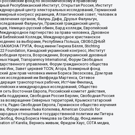
-российский фонд по экономическому и правовому
ый Республиканский Институт, Открытая Россия, Институт
ждународный центр электоральных исследований, Германский
мирный конгресс украинцев, Атлантический совет, Человек в
звлечения органов, Фалунь Дафа, Друзья Фалуньгун,
еследований Фалуньгун, Пражский гражданский центр,
цев, Немецко-русский обмен, Бард колледж, Европейский
Международное партнерство за права человека, Духовное
ый Библейский Колледж, Международное христианское
аблюдению за выборами, Республика Польша, СВОБОДНЫЙ
АХИСНА ГРУПА, Фонд имени Генриха Бёлля, Stichting
t 22 Foundation, Канадский украинский конгресс, Институт
вободная пресса, Возрождение, Всеукраинский духовный
х Наций, Transparеncy International, Форум Свободных
ударственного управления, Форум гражданского общества
ией Инк, Завет церквей TCCN, Агора, Всемирный фонд
сский дом прав человека имени Бориса Звозскова, Дом прав
ских исследований им Вилфрида Мартенса, Сетевое
едерация транспортных рабочих, ИстЧам Финланд,
ропейских и международных исследований, Общество
я сеть Восточная Европа, Российский комитет действия,
жба поддержки, Свободная Россия Берлин, Свободная Россия
оюз за возвращение Северных территорий, Крымскотатарский
 креста, Радио Свободная Европа, Германское общество изучения
 Форум имени Льва Копелева, American Councils for
международных отношений и государственной политики им Питера
Свобод, Фонд Бориса Немцова за Свободу, Фонд имени
ion of Karelia, Вернись живым, Фридом Хаус, СОТА медиа,