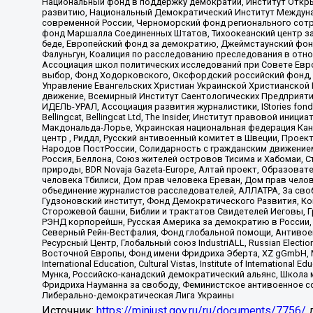
Национальный фонд в поддержку демократии, Институт Откр
развитию, Национальный Демократический Институт Междуна
современной России, Черноморский фонд регионального сот
фонд Маршалла Соединенных Штатов, Тихоокеанский центр за
беде, Европейский фонд за демократию, Джеймстаунский фонд
Фалуньгун, Коалиция по расследованию преследования в отно
Ассоциация школ политических исследований при Совете Евр
выбор, Фонд Ходорковского, Оксфордский российский фонд, 
Управление Евангельских Христиан Украинской Христианской
движение, Всемирный Институт Саентологических Предприяти
ИДЕЛЬ-УРАЛ, Ассоциация развития журналистики, IStories fo
Bellingcat, Bellingcat Ltd, The Insider, Институт правовой ин
Макдональда-Лорье, Украинская национальная федерация Кан
центр , Риддл, Русский антивоенный комитет в Швеции, Проект
Народов ПостРоссии, Солидарность с гражданским движением 
Россия, Беллона, Союз жителей островов Тисима и Хабомаи, 
природы, BDR Novaja Gazeta-Europe, Алтай проект, Образова
человека Тбилиси, Дом прав человека Ереван, Дом прав челов
объединение журналистов расследователей, АЛЛАТРА, За своб
Гудзоновский институт, Фонд Демократического Развития, К
Сторожевой башни, Библии и трактатов Свидетелей Иеговы, Г
РЭНД корпорейшн, Русская Америка за демократию в России, 
Северный Рейн-Вестфалия, Фонд глобальной помощи, Антивоенн
Ресурсный Центр, Глобальный союз IndustriALL, Russian Electi
Восточной Европы, Фонд имени Фридриха Эберта, XZ gGmbH, М
International Education, Cultural Vistas, Institute of Intern
Мунка, Российско-канадский демократический альянс, Школа
Фридриха Науманна за свободу, Феминистское антивоенное соп
Либерально-демократическая Лига Украины
Источник:
https://minjust.gov.ru/ru/documents/7756/
д