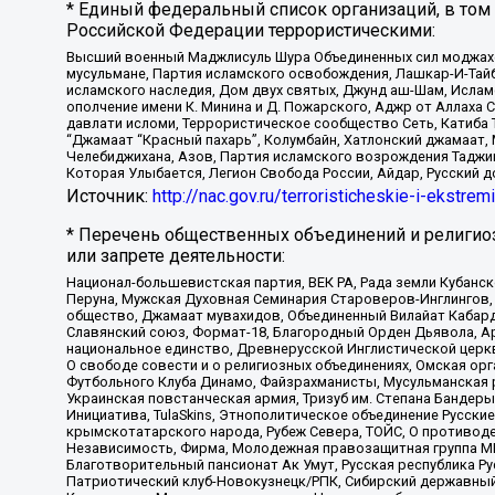
* Единый федеральный список организаций, в том
Российской Федерации террористическими:
Высший военный Маджлисуль Шура Объединенных сил моджахедо
мусульмане, Партия исламского освобождения, Лашкар-И-Тай
исламского наследия, Дом двух святых, Джунд аш-Шам, Ислам
ополчение имени К. Минина и Д. Пожарского, Аджр от Аллаха 
давлати исломи, Террористическое сообщество Сеть, Катиба Та
“Джамаат “Красный пахарь”, Колумбайн, Хатлонский джамаат, 
Челебиджихана, Азов, Партия исламского возрождения Таджи
Которая Улыбается, Легион Свобода России, Айдар, Русский 
Источник:
http://nac.gov.ru/terroristicheskie-i-ekstrem
* Перечень общественных объединений и религио
или запрете деятельности:
Национал-большевистская партия, ВЕК РА, Рада земли Кубан
Перуна, Мужская Духовная Семинария Староверов-Инглингов, 
общество, Джамаат мувахидов, Объединенный Вилайат Кабарды
Славянский союз, Формат-18, Благородный Орден Дьявола, А
национальное единство, Древнерусской Инглистической церк
О свободе совести и о религиозных объединениях, Омская ор
Футбольного Клуба Динамо, Файзрахманисты, Мусульманская р
Украинская повстанческая армия, Тризуб им. Степана Бандеры,
Инициатива, TulaSkins, Этнополитическое объединение Русски
крымскотатарского народа, Рубеж Севера, ТОЙС, О противоде
Независимость, Фирма, Молодежная правозащитная группа МПГ
Благотворительный пансионат Ак Умут, Русская республика Рус
Патриотический клуб-Новокузнецк/РПК, Сибирский державный 