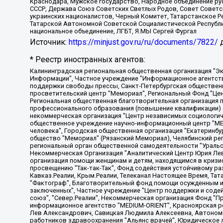
Краснодара, Мужское государство, Народное объединение ру
СССР, Держава Союз Советских Светлых Родов, Совет Советски
украинских националистов, Черный Комитет, Татарстанское 
Татарской Автономной Советской Социалистической Республи
национальное объединение, ЛГБТ, Я.МЫ Сергей Фургал
Источник:
https://minjust.gov.ru/ru/documents/7822/
д
* Реестр иностранных агентов:
Калининградская региональная общественная организация "Экозащита!-Женсовет", Фонд содействия защите прав и свобод граждан "Общественный вердикт", Фонд "Институт Развития Свободы Информации", Частное учреждение "Информационное агентство МЕМО. РУ", Региональная общественная организация "Общественная комиссия по сохранению наследия академика Сахарова", Фонд поддержки свободы прессы, Санкт-Петербургская общественная правозащитная организация "Гражданский контроль", Межрегиональная общественная организация "Информационно-просветительский центр "Мемориал", Региональный Фонд "Центр Защиты Прав Средств Массовой Информации", с 05.12.2023 Фонд "Центр Защиты Прав Средств массовой информации", Региональная общественная благотворительная организация помощи беженцам и мигрантам "Гражданское содействие", Негосударственное образовательное учреждение дополнительного профессионального образования (повышение квалификации) специалистов "АКАДЕМИЯ ПО ПРАВАМ ЧЕЛОВЕКА", Свердловская региональная общественная организация "Сутяжник", Автономная некоммерческая организация "Центр независимых социологических исследований", Союз общественных объединений "Российский исследовательский центр по правам человека", Региональное общественное учреждение научно-информационный центр "МЕМОРИАЛ", Некоммерческая организация "Фонд защиты гласности", Автономная некоммерческая организация "Институт прав человека", Городская общественная организация "Екатеринбургское общество "МЕМОРИАЛ", Городская общественная организация "Рязанское историко-просветительское и правозащитное общество "Мемориал" (Рязанский Мемориал), Челябинский региональный орган общественной самодеятельности – женское общественное объединение "Женщины Евразии", Челябинский региональный орган общественной самодеятельности "Уральская правозащитная группа", Фонд содействия защите здоровья и социальной справедливости имени Андрея Рылькова, Автономная Некоммерческая Организация "Аналитический Центр Юрия Левады", Автономная некоммерческая организация социальной поддержки населения "Проект Апрель", Региональная общественная организация помощи женщинам и детям, находящимся в кризисной ситуации "Информационно-методический центр "Анна", Фонд содействия развитию массовых коммуникаций и правовому просвещению "Так-так-Так", Фонд содействия устойчивому развитию "Серебряная тайга", Свердловский региональный общественный фонд социальных проектов "Новое время", "Idel.Реалии", Кавказ.Реалии, Крым.Реалии, Телеканал Настоящее Время, Татаро-башкирская служба Радио Свобода (Azatliq Radiosi), Радио Свободная Европа/Радио Свобода (PCE/PC), "Сибирь.Реалии", "Фактограф", Благотворительный фонд помощи осужденным и их семьям, Автономная некоммерческая организация "Институт глобализации и социальных движений", Фонд "В защиту прав заключенных", Частное учреждение "Центр поддержки и содействия развитию средств массовой информации", Пензенский региональный общественный благотворительный фонд "Гражданский союз", "Север.Реалии", Некоммерческая организация Фонд "Правовая инициатива", Общество с ограниченной ответственностью "Радио Свободная Европа/Радио Свобода", Чешское информационное агентство "MEDIUM-ORIENT", Красноярская региональная общественная организация