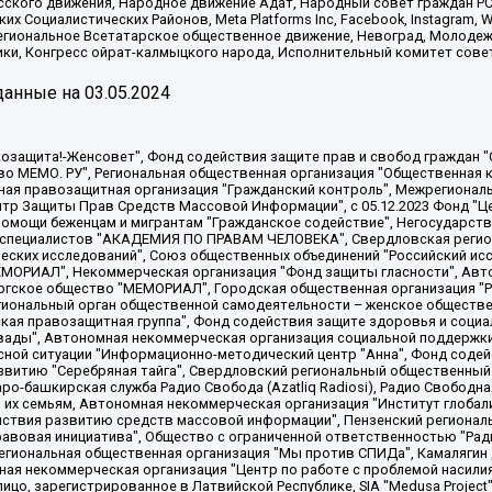
сского движения, Народное движение Адат, Народный совет граждан РС
х Социалистических Районов, Meta Platforms Inc, Facebook, Instagram
Региональное Всетатарское общественное движение, Невоград, Молоде
ки, Конгресс ойрат-калмыцкого народа, Исполнительный комитет сове
анные на
03.05.2024
 "Мы против СПИДа", Камалягин Денис Николаевич, Маркелов Сергей Евгеньевич, Пономарев Лев Александрович, Савицкая Людмила Алексеевна, Автономная некоммерческая организация "Центр по работе с проблемой насилия "НАСИЛИЮ.НЕТ", Межрегиональный профессиональный союз работников здравоохранения "Альянс врачей", Юридическое лицо, зарегистрированное в Латвийской Республике, SIA "Medusa Project" (регистрационный номер 40103797863, дата регистрации 10.06.2014), Некоммерческая организация "Фонд по борьбе с коррупцией", Автономная некоммерческая организация "Институт права и публичной политики", Баданин Роман Сергеевич, Гликин Максим Александрович, Железнова Мария Михайловна, Лукьянова Юлия Сергеевна, Маетная Елизавета Витальевна, Маняхин Петр Борисович, Чуракова Ольга Владимировна, Ярош Юлия Петровна, Юридическое лицо "The Insider SIA", зарегистрированное в Риге, Латвийская Республика (дата регистрации 26.06.2015), являющееся администратором доменного имени интернет-издания "The Insider SIA", https://theins.ru, Постернак Алексей Евгеньевич, Рубин Михаил Аркадьевич, Анин Роман Александрович, Юридическое лицо Istories fonds, зарегистрированное в Латвийской Республике (регистрационный номер 50008295751, дата регистрации 24.02.2020), Великовский Дмитрий Александрович, Долинина Ирина Николаевна, Мароховская Алеся Алексеевна, Шлейнов Роман Юрьевич, Шмагун Олеся Валентиновна, Общество с ограниченной ответственностью "Альтаир 2021", Общество с ограниченной ответственностью "Вега 2021", Общество с ограниченной ответственностью "Главный редактор 2021", Общество с ограниченной ответственностью "Ромашки монолит", Важенков Артем Валерьевич, Ивановская областная общественная организация "Центр гендерных исследований", Гурман Юрий Альбертович, Медиапроект "ОВД-Инфо", Егоров Владимир Владимирович, Жилинский Владимир Александрович, Общество с ограниченной ответственностью "ЗП", Иванова София Юрьевна, Карезина Инна Павловна, Кильтау Екатерина Викторовна, Петров Алексей Викторович, Пискунов Сергей Евгеньевич, Смирнов Сергей Сергеевич, Тихонов Михаил Сергеевич, Общество с ограниченной ответственностью "ЖУРНАЛИСТ-ИНОСТРАННЫЙ АГЕНТ", Арапова Галина Юрьевна, Вольтская Татьяна Анатольевна, Американская компания "Mason G.E.S. Anonymous Foundation" (США), являющаяся владельцем интернет-издания https://mnews.world/, Компания "Stichting Bellingcat", зарегистрированная в Нидерландах (дата регистрации 11.07.2018), Захаров Андрей Вячеславович, Клепиковская Екатерина Дмитриевна, Общество с ограниченной ответственностью "МЕМО", Перл Роман Александрович, Симонов Евгений Алексеевич, Соловьева Елена Анатольевна, Сотников Даниил Владимирович, Сурначева Елизавета Дмитриевна, Автономная некоммерческая организация по защите прав человека и информированию населения "Якутия – Наше Мнение", Общество с ограниченной ответственностью "Москоу диджитал медиа", с 26.01.2023 Общество с ограниченной ответственностью "Чайка Белые сады", Ветошкина Валерия Валерьевна, Заговора Максим Александрович, Межрегиональное общественное движение "Российская ЛГБТ - сеть", Оленичев Максим Владимирович, Павлов Иван Юрьевич, Скворцова Елена Сергеевна, Общество с ограниченной ответственностью "Как бы инагент", Кочетков Игорь Викторович, Общество с ограниченной ответственностью "Честные выборы", Еланчик Олег Александрович, Общество с ограниченной ответственностью "Нобелевский призыв", Гималова Регина Эмилевна, Григорьев Андрей Валерьевич, Григорьева Алина Александровна, Ассоциация по содействию защите прав призывников, альтернативнослужащих и военнослужащих "Правозащитная группа "Гражданин.Армия.Право", Хисамова Регина Фаритовна, Автономная некоммерческая организация по реализации социально-правовых программ "Лилит"