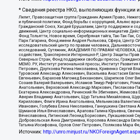
* Сведения реестра НКО, выполняющих функции ин
Лилит, Правозащитная группа Гражданин.Армия.Право, Нижего
и публичной политики, Фонд борьбы с коррупцией, Альянс вр
Гражданский Союз, Хасдей Ерушалаим, Центр поддержки и сод
движений, Центр социально-информационных инициатив Дейс
Фонд Тольятти, Новое время, Серебряная тайга, Так-Так-Так,
Парк Гагарина, Фонд имени Андрея Рылькова, Сфера, Центр С
исследовательский центр по правам человека, Дальневосточн
исследований, Сутяжник, АКАДЕМИЯ ПО ПРАВАМ ЧЕЛОВЕКА, Це
содействие, Трансперенси Интернешнл-Р, Центр Защиты Прав
Северных Стран, Фонд поддержки свободы прессы, Гражданск
МЕМО. РУ, Институт региональной прессы, Институт Развити
Петрович, Дзугкоева Регина Николаевна, Кривенко Сергей В
Туровский Александр Алексеевич, Васильева Анастасия Евген
Евгеньевич, Барахоев Магомед Бекханович, Шарипков Олег В
Созаев Валерий Валерьевич, Исламов Тимур Рифгатович, Рома
Анатольевич, Верховский Александр Маркович, Пислакова-Па
Екатерина Александровна, Рачинский Ян Збигневич, Жемкова 
Аверин Владимир Анатольевич, Щур Татьяна Михайловна, Щур
Кириллович, Флиге Ирина Анатольевна, Мельникова Валентин
Иванович, Голубева Елена Николаевна, Ганнушкина Светлана 
Шуманов Илья Вячеславович, Арапова Галина Юрьевна, Свечн
Вячеславовна, Литинский Леонид Борисович, Лукашевский Се
Добровольская Анна Дмитриевна, Королева Александра Евген
Татьяна Иосифовна, Орлов Олег Петрович, Полякова Мара Фе
Источник:
http://unro.minjust.ru/NKOForeignAgent.asp