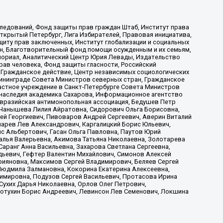
ледований, Фонд защиты прав граждан Штаб, Институт права
Открытый Петербург, Лига Избирателей, Правовая инициатива,
иту прав заключенных, Институт глобализации и социальных
н, Благотворительный фонд помощи осужденным и их семьям,
Мемориал, Аналитический Центр Юрия Левады, Издательство
рав человека, Фонд защиты гласности, Российский
 Гражданское действие, Центр независимых социологических
ининграде Совета Министров северных стран, Гражданское
астное учреждение в Санкт-Петербурге Совета Министров
 наследия академика Сахарова, Информационное агентство
Евразийская антимонопольная ассоциация, Бедушев Петр
 Чанышева Лилия Айратовна, Сидорович Ольга Борисовна,
гей Георгиевич, Пивоваров Андрей Сергеевич, Аверин Виталий
марев Лев Александрович, Каргалицкий Борис Юльевич,
с Альбертович, Гасан Ольга Павловна, Паутов Юрий
алья Валерьевна, Акимова Татьяна Николаевна, Золотарева
аранг Анна Васильевна, Захарова Светлана Сергеевна,
дьевич, Гефтер Валентин Михайлович, Симонов Алексей
рияновна, Максимов Сергей Владимирович, Беляев Сергей
 Людмила Залмановна, Кокорина Екатерина Алексеевна,
имировна, Подузов Сергей Васильевич, Протасова Ирина
Сухих Дарья Николаевна, Орлов Олег Петрович,
отухин Борис Андреевич, Левинсон Лев Семенович, Локшина