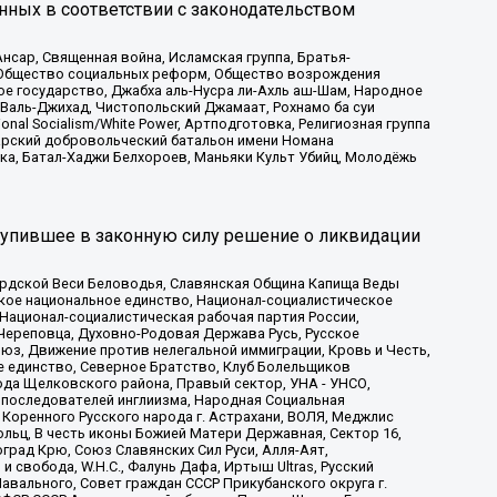
нных в соответствии с законодательством
сар, Священная война, Исламская группа, Братья-
а, Общество социальных реформ, Общество возрождения
ое государство, Джабха аль-Нусра ли-Ахль аш-Шам, Народное
 Валь-Джихад, Чистопольский Джамаат, Рохнамо ба суи
nal Socialism/White Power, Артподготовка, Религиозная группа
атарский добровольческий батальон имени Номана
ка, Батал-Хаджи Белхороев, Маньяки Культ Убийц, Молодёжь
тупившее в законную силу решение о ликвидации
ардской Веси Беловодья, Славянская Община Капища Веды
ское национальное единство, Национал-социалистическое
 Национал-социалистическая рабочая партия России,
Череповца, Духовно-Родовая Держава Русь, Русское
з, Движение против нелегальной иммиграции, Кровь и Честь,
е единство, Северное Братство, Клуб Болельщиков
ода Щелковского района, Правый сектор, УНА - УНСО,
ие последователей инглиизма, Народная Социальная
 Коренного Русского народа г. Астрахани, ВОЛЯ, Меджлис
льц, В честь иконы Божией Матери Державная, Сектор 16,
рад Крю, Союз Славянских Сил Руси, Алля-Аят,
 свобода, W.H.С., Фалунь Дафа, Иртыш Ultras, Русский
вального, Совет граждан СССР Прикубанского округа г.