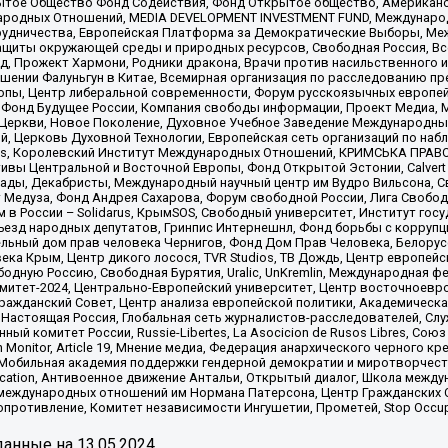
ытое Общество Фонд Содействия, Фонд Открытое общество, Американо
родных Отношений, MEDIA DEVELOPMENT INVESTMENT FUND, Международн
рудничества, Европейская Платформа за Демократические Выборы, Ме
щиты окружающей среды и природных ресурсов, Свободная Россия, Все
, Прожект Хармони, Родники дракона, Врачи против насильственного и
шении Фалуньгун в Китае, Всемирная организация по расследованию пр
опы, Центр либеральной современности, Форум русскоязычных европей
Фонд Будущее России, Компания свободы информации, Проект Медиа, 
 Церкви, Новое Поколение, Духовное Учебное Заведение Международн
й, Церковь Духовной Технологии, Европейская сеть организаций по н
nds, Королевский Институт Международных Отношений, КРИМСЬКА ПРАВОЗ
ициативы Центральной и Восточной Европы, Фонд Открытой Эстонии, Calver
ады, Декабристы, Международный научный центр им Вудро Вильсона, С
 Медуза, Фонд Андрея Сахарова, Форум свободной России, Лига Свободны
в России – Solidarus, КрымSOS, Свободный университет, Институт гос
Съезд народных депутатов, Гринпис Интернешнл, Фонд борьбы с коррупц
тельный дом прав человека Чернигов, Фонд Дом Прав Человека, Белору
ека Крым, Центр дикого лосося, TVR Studios, ТВ Дождь, Центр европей
одную Россию, Свободная Бурятия, Uralic, UnKremlin, Международная ф
омитет-2024, Центрально-Европейский университет, Центр восточноев
ражданский Совет, Центр анализа европейской политики, Академическа
Настоящая Россия, Глобальная сеть журналистов-расследователей, Слу
ый комитет России, Russie-Libertes, La Asocicion de Rusos Libres, С
on Monitor, Article 19, Мнение медиа, Федерация анархического черного
обильная академия поддержки гендерной демократии и миротворчества,
ational Education, Антивоенное движение Антальи, Открытый диалог, Школа 
 международных отношений им Нормана Патерсона, Центр Гражданских 
ротивление, Комитет независимости Ингушетии, Прометей, Stop Occupat
анные на
13.05.2024