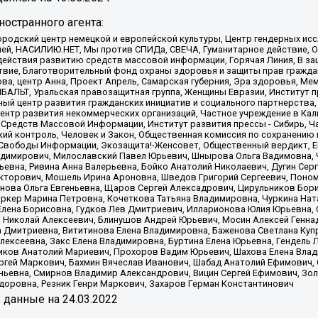
остранного агента:
родский центр немецкой и европейской культуры, Центр гендерных исс
ачей, НАСИЛИЮ.НЕТ, Мы против СПИДа, СВЕЧА, Гуманитарное действие, 
ействия развитию средств массовой информации, Горячая Линия, В защ
твие, Благотворительный фонд охраны здоровья и защиты прав гражда
 Сова, центр Анна, Проект Апрель, Самарская губерния, Эра здоровья, 
ИБАЛЬТ, Уральская правозащитная группа, Женщины Евразии, Институт п
ый центр развития гражданских инициатив и социального партнерства,
нтр развития некоммерческих организаций, Частное учреждение в Кал
 Средств Массовой Информации, Институт развития прессы - Сибирь, Ч
ий контроль, Человек и Закон, Общественная комиссия по сохранению
я Свободы Информации, Экозащита!-Женсовет, Общественный вердикт, 
ладимирович, Милославский Павел Юрьевич, Шнырова Ольга Вадимовна,
ьевна, Ривина Анна Валерьевна, Бойко Анатолий Николаевич, Дугин Сер
икторович, Мошель Ирина Ароновна, Шведов Григорий Сергеевич, Поно
нова Ольга Евгеньевна, Щаров Сергей Алексадрович, Цирульников Бори
ркер Марина Петровна, Кочеткова Татьяна Владимировна, Чуркина Нат
Елена Борисовна, Гудков Лев Дмитриевич, Илларионова Юлия Юрьевна, С
 Николай Алексеевич, Блинушов Андрей Юрьевич, Мосин Алексей Генна
а Дмитриевна, Вититинова Елена Владимировна, Баженова Светлана Куп
Алексеевна, Закс Елена Владимировна, Буртина Елена Юрьевна, Гендель
иков Анатолий Мариевич, Прохоров Вадим Юрьевич, Шахова Елена Влад
ргей Маркович, Бахмин Вячеслав Иванович, Шабад Анатолий Ефимович, 
ьевна, Смирнов Владимир Александрович, Вицин Сергей Ефимович, Зол
доровна, Резник Генри Маркович, Захаров Герман Константинович
x
данные на
24.03.2022