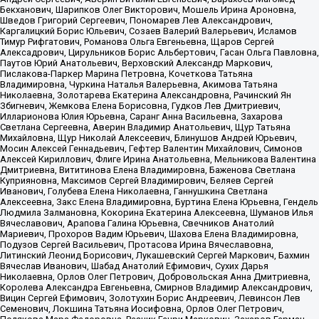
Бекханович, Шарипков Олег Викторович, Мошель Ирина Ароновна,
Шведов Григорий Сергеевич, Пономарев Лев Александрович,
Каргалицкий Борис Юльевич, Созаев Валерий Валерьевич, Исламов
Тимур Рифгатович, Романова Ольга Евгеньевна, Щаров Сергей
Алексадрович, Цирульников Борис Альбертович, Гасан Ольга Павловна,
Паутов Юрий Анатольевич, Верховский Александр Маркович,
Пислакова-Паркер Марина Петровна, Кочеткова Татьяна
Владимировна, Чуркина Наталья Валерьевна, Акимова Татьяна
Николаевна, Золотарева Екатерина Александровна, Рачинский Ян
Збигневич, Жемкова Елена Борисовна, Гудков Лев Дмитриевич,
Илларионова Юлия Юрьевна, Саранг Анна Васильевна, Захарова
Светлана Сергеевна, Аверин Владимир Анатольевич, Щур Татьяна
Михайловна, Щур Николай Алексеевич, Блинушов Андрей Юрьевич,
Мосин Алексей Геннадьевич, Гефтер Валентин Михайлович, Симонов
Алексей Кириллович, Флиге Ирина Анатольевна, Мельникова Валентина
Дмитриевна, Вититинова Елена Владимировна, Баженова Светлана
Куприяновна, Максимов Сергей Владимирович, Беляев Сергей
Иванович, Голубева Елена Николаевна, Ганнушкина Светлана
Алексеевна, Закс Елена Владимировна, Буртина Елена Юрьевна, Гендель
Людмила Залмановна, Кокорина Екатерина Алексеевна, Шуманов Илья
Вячеславович, Арапова Галина Юрьевна, Свечников Анатолий
Мариевич, Прохоров Вадим Юрьевич, Шахова Елена Владимировна,
Подузов Сергей Васильевич, Протасова Ирина Вячеславовна,
Литинский Леонид Борисович, Лукашевский Сергей Маркович, Бахмин
Вячеслав Иванович, Шабад Анатолий Ефимович, Сухих Дарья
Николаевна, Орлов Олег Петрович, Добровольская Анна Дмитриевна,
Королева Александра Евгеньевна, Смирнов Владимир Александрович,
Вицин Сергей Ефимович, Золотухин Борис Андреевич, Левинсон Лев
Семенович, Локшина Татьяна Иосифовна, Орлов Олег Петрович,