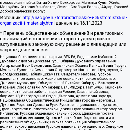
московская ячейка, Батал-Хаджи Белхороев, Маньяки Культ Убийц,
Молодёжь Которая Улыбается, Легион Свобода России, Айдар, Русский
добровольческий корпус
Источник:
http://nac.gov.ru/terroristicheskie-i-ekstremistskie-
organizacii-i-materialy.html
данные на
16.11.2023
* Перечень общественных объединений и религиозных
организаций в отношении которых судом принято
вступившее в законную силу решение о ликвидации или
запрете деятельности:
Национал-большевистская партия, ВЕК РА, Рада земли Кубанской
Духовно Родовой Державы Русь, Община Духовного Управления
Асгардской Веси Беловодья, Славянская Община Капища Веды Перуна,
Мужская Духовная Семинария Староверов-Инглингов, Нурджулар, К
Богодержавию, Таблиги Джамаат, Свидетели Иеговы, Русское
национальное единство, Национал-социалистическое общество,
Джамаат мувахидов, Объединенный Вилайат Кабарды, Балкарии и
Карачая, Союз славян, Ат-Такфир Валь-Хиджра, Пит Буль, Национал-
социалистическая рабочая партия России, Славянский союз,
Формат-18, Благородный Орден Дьявола, Армия воли народа,
Национальная Социалистическая Инициатива города Череповца,
Духовно-Родовая Держава Русь, Русское национальное единство,
Древнерусской Инглистической церкви Православных Староверов-
Инглингов, Русский общенациональный союз, Движение против
нелегальной иммиграции, Кровь и Честь, О свободе совести и о
религиозных объединениях, Омская организация общественного
политического движения Русское национальное единство, Северное