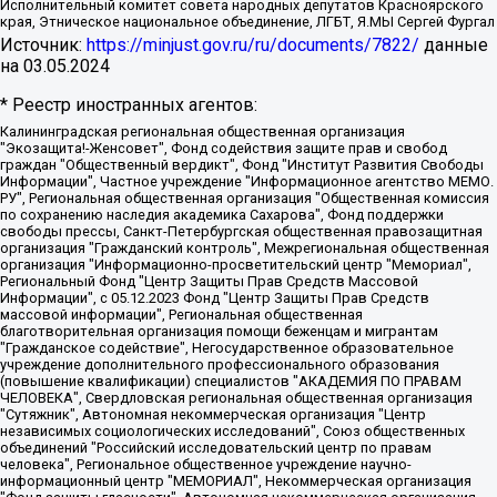
Исполнительный комитет совета народных депутатов Красноярского
края, Этническое национальное объединение, ЛГБТ, Я.МЫ Сергей Фургал
Источник:
https://minjust.gov.ru/ru/documents/7822/
данные
на
03.05.2024
* Реестр иностранных агентов:
Калининградская региональная общественная организация "Экозащита!-Женсовет", Фонд содействия защите прав и свобод граждан "Общественный вердикт", Фонд "Институт Развития Свободы Информации", Частное учреждение "Информационное агентство МЕМО. РУ", Региональная общественная организация "Общественная комиссия по сохранению наследия академика Сахарова", Фонд поддержки свободы прессы, Санкт-Петербургская общественная правозащитная организация "Гражданский контроль", Межрегиональная общественная организация "Информационно-просветительский центр "Мемориал", Региональный Фонд "Центр Защиты Прав Средств Массовой Информации", с 05.12.2023 Фонд "Центр Защиты Прав Средств массовой информации", Региональная общественная благотворительная организация помощи беженцам и мигрантам "Гражданское содействие", Негосударственное образовательное учреждение дополнительного профессионального образования (повышение квалификации) специалистов "АКАДЕМИЯ ПО ПРАВАМ ЧЕЛОВЕКА", Свердловская региональная общественная организация "Сутяжник", Автономная некоммерческая организация "Центр независимых социологических исследований", Союз общественных объединений "Российский исследовательский центр по правам человека", Региональное общественное учреждение научно-информационный центр "МЕМОРИАЛ", Некоммерческая организация "Фонд защиты гласности", Автономная некоммерческая организация "Институт прав человека", Городская общественная организация "Екатеринбургское общество "МЕМОРИАЛ", Городская общественная организация "Рязанское историко-просветительское и правозащитное общество "Мемориал" (Рязанский Мемориал), Челябинский региональный орган общественной самодеятельности – женское общественное объединение "Женщины Евразии", Челябинский региональный орган общественной самодеятельности "Уральская правозащитная группа", Фонд содействия защите здоровья и социальной справедливости имени Андрея Рылькова, Автономная Некоммерческая Организация "Аналитический Центр Юрия Левады", Автономная некоммерческая организация социальной поддержки населения "Проект Апрель", Региональная общественная организация помощи женщинам и детям, находящимся в кризисной ситуации "Информационно-методический центр "Анна", Фонд содействия развитию массовых коммуникаций и правовому просвещению "Так-так-Так", Фонд содействия устойчивому развитию "Серебряная тайга", Свердловский региональный общественный фонд социальных проектов "Новое время", "Idel.Реалии", Кавказ.Реалии, Крым.Реалии, Телеканал Настоящее Время, Татаро-башкирская служба Радио Свобода (Azatliq Radiosi), Радио Свободная Европа/Радио Свобода (PCE/PC), "Сибирь.Реалии", "Фактограф", Благотворительный фонд помощи осужденным и их семьям, Автономная некоммерческая организация "Институт глобализации и социальных движений", Фонд "В защиту прав заключенных", Частное учреждение "Центр поддержки и содействия развитию средств массовой информации", Пензенский региональный общественный благотворительный фонд "Гражданский союз", "Север.Реалии", Некоммерческая организация Фонд "Правовая инициатива", Общество с ограниченной ответственностью "Радио Свободная Европа/Радио Свобода", Чешское информационное агентство "MEDIUM-ORIENT", Красноярская региональная общественная организация "Мы против СПИДа", Камалягин Денис Николаевич, Маркелов Сергей Евгеньевич, Пономарев Лев Александрович, Савицкая Людмила Алексеевна, Автономная некоммерческая организация "Центр по работе с проблемой насилия "НАСИЛИЮ.НЕТ", Межрегиональный профессиональный союз работников здравоохранения "Альянс врачей", Юридическое лицо, зарегистрированное в Латвийской Республике, SIA "Medusa Project" (регистрационный номер 40103797863, дата регистрации 10.06.2014), Некоммерческая организация "Фонд по борьбе с коррупцией", Автономная некоммерческая организация "Институт права и публичной политики", Баданин Роман Сергеевич, Гликин Максим Александрович, Железнова Мария Михайловна, Лукьянова Юлия Сергеевна, Маетная Елизавета Витальевна, Маняхин Петр Борисович, Чуракова Ольга Владимировна, Ярош Юлия Петровна, Юридическое лицо "The Insider SIA", зарегистрированное в Риге, Латвийская Республика (дата регистрации 26.06.2015), являющееся администратором доменного имени интернет-издания "The Insider SIA", https://theins.ru, Постернак Алексей Евгеньевич, Рубин Михаил Аркадьевич, Анин Роман Александрович, Юридическое лицо Istories fonds, зарегистрированное в Латвийской Республике (регистрационный номер 50008295751, дата регистрации 24.02.2020), Великовский Дмитрий Александрович, Долинина Ирина Николаевна, Мароховская Алеся Алексеевна, Шлейнов Роман Юрьевич, Шмагун Олеся Валентиновна, Общество с ограниченной ответственностью "Альтаир 2021", Общество с ограниченной ответственностью "Вега 2021", Общество с ограниченной ответственностью "Главный редактор 2021", Общество с ограниченной ответственностью "Ромашки монолит", Важенков Артем Валерьевич, Ивановская областная общественная организация "Центр гендерных исследований", Гурман Юрий Альбертович, Медиапроект "ОВД-Инфо", Егоров Владимир Владимирович, Жилинский Владимир Александрович, Общество с ограниченной ответственностью "ЗП", Иванова София Юрьевна, Карезина Инна Павловна, Кильтау Екатерина Викторовна, Петров Алексей Викторович, Пискунов Сергей Евгеньевич, Смирнов Сергей Сергеевич, Тихонов Михаил Сергеевич, Общество с ограниченной ответственностью "ЖУРНАЛИСТ-ИНОСТРАННЫЙ АГЕНТ", Арапова Галина Юрьевна, Вольтская Татьяна Анатольевна, Американская компания "Mason G.E.S. Anonymous Foundation" (США), являющаяся владельцем интернет-издания https://mnews.world/, Компания "Stichting Bellingcat", зарегистрированная в Нидерландах (дата регистрации 11.07.2018), Захаров Андрей Вячеславович, Клепиковская Екатерина Дмитриевна, Общество с ограниченной ответственностью "МЕМО", Перл Роман Александрович, Симонов Евгений Алексеевич, Соловьева Елена Анатольевна, Сотников Даниил Владимирович, Сурначева Елизавета Дмитриевна, Автономная некоммерческая организация по защите прав человека и информированию населения "Якутия – Наше Мнение", Общество с ограниченной ответственностью "Москоу диджитал медиа", с 26.01.2023 Общество с ограниченной ответственностью "Чайка Белые сады", Ветошкина Валерия Валерьевна, Заговора Максим Александрович, Межрегиональное общественное движение "Российская ЛГБТ - сеть", Оленичев Максим Владимирович, Павлов Иван Юрьевич, Скворцова Елена Сергеевна, Общество с ограниченной ответственностью "Как бы инагент", Кочетков Игорь Викторович, Общество с ограниченной ответственностью "Честные выборы", Еланчик Олег Александрович, Общество с ограниченной ответственностью "Нобелевский призыв", Гималова Регина Эмилевна, Григорьев Андрей Валерьевич, Григорьева Алина Александровна, Ассоциация по содействию защите прав призывников, альтернативнослужащих и военнослужащих "Правозащитная группа "Гражданин.Армия.Право", Хисамова Регина Фаритовна, Автономная некоммерческая организация по реализации социально-правовых программ "Лилит", Дальневосточное общественное движение "Маяк", Санкт-Петербургская ЛГБТ-инициативная группа "Выход", Инициативная группа ЛГБТ+ "Реверс", Алексеев Андрей Викторович, Бекбулатова Таисия Львовна, Беляев Иван Михайлович, Владыкина Елена Сергеевна, Гельман Марат Александрович, Никульшина Вероника Юрьевна, Толоконникова Надежда Андреевна, Шендерович Виктор Анатольевич, Общество с ограниченной ответственностью "Данное сообщение", Общество с ограниченной ответственностью Издательский дом "Новая глава", Айнбиндер Александра Александровна, Московский комьюнити-центр для ЛГБТ+инициатив, Благотворительный фонд развития филантропии, Deutsche Welle (Германия, Kurt-Schumacher-Strasse 3, 53113 Bonn), Борзунова Мария Михайловна, Воробьев Виктор Викторович, Голубева Анна Львовна, Константинова Алла Михайловна, Малкова Ирина Владимировна, Мурадов Мурад Абдулгалимович, Осетинская Елизавета Николаевна, Понасенков Евгений Николаевич, Ганапольский Матвей Юрьевич, Киселев Евгений Алексеевич, Борухович Ирина Григорьевна, Дремин Иван Тимофеевич, Дубровский Дмитрий Викторович, Красноярская региональная общественная организация поддержки и развития альтернативных образовательных технологий и межкультурных коммуникаций "ИНТЕРРА", Маяковская Екатерина Алексеевна, Фейгин Марк Захарович, Филимонов Андрей Викторович, Дзугкоева Регина Николаевна, Доброхотов Роман Александрович, Дудь Юрий Александрович, Елкин Сергей Владимирович, Кругликов Кирилл Игоревич, Сабунаева Мария Леонидовна, Семенов Алексей Владимирович, Шаинян Карен Багратович, Шульман Екатерина Михайловна, Асафьев Артур Валерьевич, Вахштайн Виктор Семенович, Венедиктов Алексей Алексеевич, Лушникова Екатерина Евгеньевна, Волков Леонид Михайлович, Невзоров Александр Глебович, Пархоменко Сергей Борисович, Сироткин Ярослав Николаевич, Кара-Мурза Владимир Владимирович, Баранова Наталья Владимировна, Гозман Леонид Яковлевич, Кагарлицкий Борис Юльевич, Климарев Михаил Валерьевич, Милов Владимир Станиславович, Автономная некоммерческая организация Краснодарский центр современного искусства "Типография", Моргенштерн Алишер Тагирович, Соболь Любовь Эдуардовна, Общество с ограниченной ответственностью "ЛИЗА НОРМ", Каспаров Гарри Кимович, Ходорковский Михаил Борисович, Общество с ограниченной ответственностью "Апрельские тезисы", Данилович Ирина Брониславовна, Кашин Олег Владимирович, Петров Николай Владимирович, Пивоваров Алексей Владимирович, Соколов Михаил Владимирович, Цветкова Юлия Владимировна, Чичваркин Евгений Александрович, Комитет против пыток/Команда против пыток, Общество с ограниченной ответственностью "Первый научный", Общество с ограниченной ответственностью "Вертолет и ко", Белоцерковская Вероника Борисовна, Кац Максим Евгеньевич, Лазарева Татьяна Юрьевна, Шаведдинов Руслан Табризович, Яшин Илья Валерьевич, Общество с ограниченной ответственностью "Иноагент ААВ", Алешковский Дмитрий Петрович, Альбац Евгения Марковна, Быков Дмитрий Львович, Галямина Юлия Евгеньевна, Лойко Сергей Леонидович, Мартынов Кирилл Константинович, Медведев Сергей Александрович, Крашенинников Федор Геннадиевич, Гордеева Катерина Вл