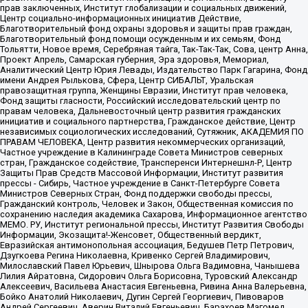
прав заключенных, Институт глобализации и социальных движений,
Центр социально-информационных инициатив Действие,
Благотворительный фонд охраны здоровья и защиты прав граждан,
Благотворительный фонд помощи осужденным и их семьям, Фонд
Тольятти, Новое время, Серебряная тайга, Так-Так-Так, Сова, центр Анна,
Проект Апрель, Самарская губерния, Эра здоровья, Мемориал,
Аналитический Центр Юрия Левады, Издательство Парк Гагарина, Фонд
имени Андрея Рылькова, Сфера, Центр СИБАЛЬТ, Уральская
правозащитная группа, Женщины Евразии, Институт прав человека,
Фонд защиты гласности, Российский исследовательский центр по
правам человека, Дальневосточный центр развития гражданских
инициатив и социального партнерства, Гражданское действие, Центр
независимых социологических исследований, Сутяжник, АКАДЕМИЯ ПО
ПРАВАМ ЧЕЛОВЕКА, Центр развития некоммерческих организаций,
Частное учреждение в Калининграде Совета Министров северных
стран, Гражданское содействие, Трансперенси Интернешнл-Р, Центр
Защиты Прав Средств Массовой Информации, Институт развития
прессы - Сибирь, Частное учреждение в Санкт-Петербурге Совета
Министров Северных Стран, Фонд поддержки свободы прессы,
Гражданский контроль, Человек и Закон, Общественная комиссия по
сохранению наследия академика Сахарова, Информационное агентство
МЕМО. РУ, Институт региональной прессы, Институт Развития Свободы
Информации, Экозащита!-Женсовет, Общественный вердикт,
Евразийская антимонопольная ассоциация, Бедушев Петр Петрович,
Дзугкоева Регина Николаевна, Кривенко Сергей Владимирович,
Милославский Павел Юрьевич, Шнырова Ольга Вадимовна, Чанышева
Лилия Айратовна, Сидорович Ольга Борисовна, Туровский Александр
Алексеевич, Васильева Анастасия Евгеньевна, Ривина Анна Валерьевна,
Бойко Анатолий Николаевич, Дугин Сергей Георгиевич, Пивоваров
Андрей Сергеевич, Аверин Виталий Евгеньевич, Барахоев Магомед