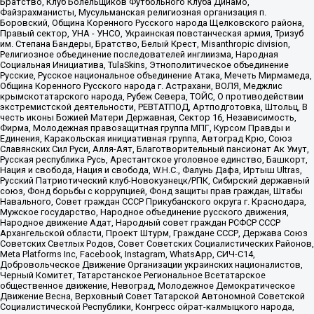
Братство, Клуб Болельщиков Футбольного Клуба Динамо,
Файзрахманисты, Мусульманская религиозная организация п.
Боровский, Община Коренного Русского народа Щелковского района,
Правый сектор, УНА - УНСО, Украинская повстанческая армия, Тризуб
им. Степана Бандеры, Братство, Белый Крест, Misanthropic division,
Религиозное объединение последователей инглиизма, Народная
Социальная Инициатива, TulaSkins, Этнополитическое объединение
Русские, Русское национальное объединение Атака, Мечеть Мирмамеда,
Община Коренного Русского народа г. Астрахани, ВОЛЯ, Меджлис
крымскотатарского народа, Рубеж Севера, ТОЙС, О противодействии
экстремистской деятельности, РЕВТАТПОД, Артподготовка, Штольц, В
честь иконы Божией Матери Державная, Сектор 16, Независимость,
Фирма, Молодежная правозащитная группа МПГ, Курсом Правды и
Единения, Каракольская инициативная группа, Автоград Крю, Союз
Славянских Сил Руси, Алля-Аят, Благотворительный пансионат Ак Умут,
Русская республика Русь, Арестантское уголовное единство, Башкорт,
Нация и свобода, Нация и свобода, W.H.С., Фалунь Дафа, Иртыш Ultras,
Русский Патриотический клуб-Новокузнецк/РПК, Сибирский державный
союз, Фонд борьбы с коррупцией, Фонд защиты прав граждан, Штабы
Навального, Совет граждан СССР Прикубанского округа г. Краснодара,
Мужское государство, Народное объединение русского движения,
Народное движение Адат, Народный совет граждан РСФСР СССР
Архангельской области, Проект Штурм, Граждане СССР, Держава Союз
Советских Светлых Родов, Совет Советских Социалистических Районов,
Meta Platforms Inc, Facebook, Instagram, WhatsApp, СИЧ-С14,
Добровольческое Движение Организации украинских националистов,
Черный Комитет, Татарстанское Региональное Всетатарское
общественное движение, Невоград, Молодежное Демократическое
Движение Весна, Верховный Совет Татарской Автономной Советской
Социалистической Республики, Конгресс ойрат-калмыцкого народа,