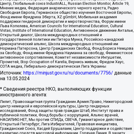
Центр, Глобальный союз IndustriALL, Russian Election Monitor, Article 19,
Мнение медиа, Федерация анархического черного креста, Радио
Свободная Европа, Германское общество изучения Восточной Европы,
Фонд имени Фридриха Эберта, XZ gGmbH, Мобильная академия
поддержки гендерной демократии и миротворчества, Форум имени
Льва Копелева, American Councils for International Education, Cultural
Vistas, Institute of International Education, Антивоенное движение Антальи,
Открытый диалог, Школа международных отношений и
государственной политики им Питера Мунка, Российско-канадский
демократический альянс, Школа международных отношений им
Нормана Патерсона, Центр Гражданских Свобод, Фонд Бориса Немцова
за Свободу, Фонд имени Фридриха Науманна за свободу, Феминистское
антивоенное сопротивление, Комитет независимости Ингушетии,
Прометей, Stop Occupation of Karelia, Вернись живым, Фридом Хаус,
СОТА медиа, Либерально-демократическая Лига Украины
Источник:
https://minjust.gov.ru/ru/documents/7756/
данные
на
13.05.2024
* Сведения реестра НКО, выполняющих функции
иностранного агента:
Лилит, Правозащитная группа Гражданин.Армия.Право, Нижегородский
центр немецкой и европейской культуры, Центр гендерных
исследований, Фонд защиты прав граждан Штаб, Институт права и
публичной политики, Фонд борьбы с коррупцией, Альянс врачей,
НАСИЛИЮ.НЕТ, Мы против СПИДа, СВЕЧА, Гуманитарное действие,
Открытый Петербург, Лига Избирателей, Правовая инициатива,
Гражданский Союз, Хасдей Ерушалаим, Центр поддержки и содействия
развитию средств массовой информации, Горячая Линия, В защиту