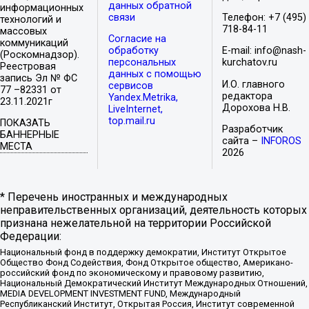
данных обратной
информационных
связи
Телефон: +7 (495)
технологий и
718-84-11
массовых
Согласие на
коммуникаций
обработку
E-mail: info@nash-
(Роскомнадзор).
персональных
kurchatov.ru
Реестровая
данных с помощью
запись Эл № ФС
И.О. главного
сервисов
77 –82331 от
редактора
Yandex.Metrika,
23.11.2021г
Дорохова Н.В.
LiveInternet,
top.mail.ru
ПОКАЗАТЬ
Разработчик
БАННЕРНЫЕ
сайта –
INFOROS
МЕСТА
2026
* Перечень иностранных и международных
неправительственных организаций, деятельность которых
признана нежелательной на территории Российской
Федерации:
Национальный фонд в поддержку демократии, Институт Открытое
Общество Фонд Содействия, Фонд Открытое общество, Американо-
российский фонд по экономическому и правовому развитию,
Национальный Демократический Институт Международных Отношений,
MEDIA DEVELOPMENT INVESTMENT FUND, Международный
Республиканский Институт, Открытая Россия, Институт современной