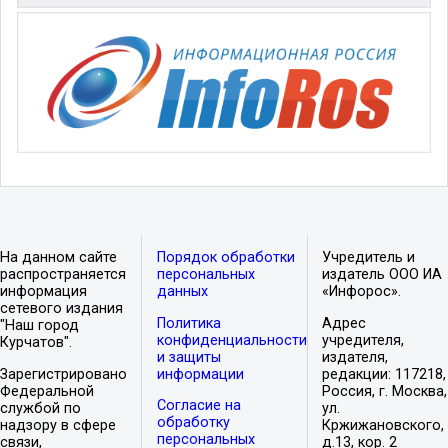
На данном сайте
Порядок обработки
Учредитель и
распространяется
персональных
издатель ООО ИА
информация
данных
«Инфорос».
сетевого издания
Политика
Адрес
"Наш город
конфиденциальности
учредителя,
Курчатов".
и защиты
издателя,
Зарегистрировано
информации
редакции: 117218,
Федеральной
Россия, г. Москва,
Согласие на
службой по
ул.
обработку
надзору в сфере
Кржижановского,
персональных
связи,
д.13, кор. 2