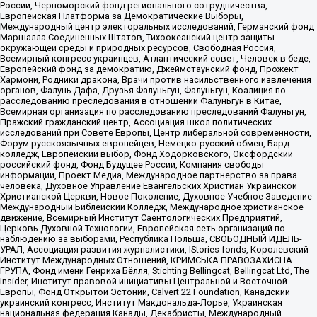
России, Черноморский фонд регионального сотрудничества,
Европейская Платформа за Демократические Выборы,
Международный центр электоральных исследований, Германский фонд
Маршалла Соединенных Штатов, Тихоокеанский центр защиты
окружающей среды и природных ресурсов, Свободная Россия,
Всемирный конгресс украинцев, Атлантический совет, Человек в беде,
Европейский фонд за демократию, Джеймстаунский фонд, Прожект
Хармони, Родники дракона, Врачи против насильственного извлечения
органов, Фалунь Дафа, Друзья Фалуньгун, Фалуньгун, Коалиция по
расследованию преследования в отношении Фалуньгун в Китае,
Всемирная организация по расследованию преследований Фалуньгун,
Пражский гражданский центр, Ассоциация школ политических
исследований при Совете Европы, Центр либеральной современности,
Форум русскоязычных европейцев, Немецко-русский обмен, Бард
колледж, Европейский выбор, Фонд Ходорковского, Оксфордский
российский фонд, Фонд Будущее России, Компания свободы
информации, Проект Медиа, Международное партнерство за права
человека, Духовное Управление Евангельских Христиан Украинской
Христианской Церкви, Новое Поколение, Духовное Учебное Заведение
Международный Библейский Колледж, Международное христианское
движение, Всемирный Институт Саентологических Предприятий,
Церковь Духовной Технологии, Европейская сеть организаций по
наблюдению за выборами, Республика Польша, СВОБОДНЫЙ ИДЕЛЬ-
УРАЛ, Ассоциация развития журналистики, IStories fonds, Королевский
Институт Международных Отношений, КРИМСЬКА ПРАВОЗАХИСНА
ГРУПА, Фонд имени Генриха Бёлля, Stichting Bellingcat, Bellingcat Ltd, The
Insider, Институт правовой инициативы Центральной и Восточной
Европы, Фонд Открытой Эстонии, Calvert 22 Foundation, Канадский
украинский конгресс, Институт Макдональда-Лорье, Украинская
национальная федерация Канады, Декабристы, Международный