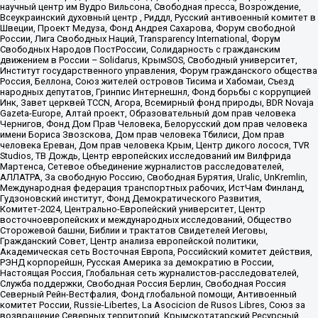
научный центр им Вудро Вильсона, Свободная пресса, Возрождение,
Всеукраинский духовный центр , Риддл, Русский антивоенный комитет в
Швеции, Проект Медуза, Фонд Андрея Сахарова, Форум свободной
России, Лига Свободных Наций, Transparеncy International, Форум
Свободных Народов ПостРоссии, Солидарность с гражданским
движением в России – Solidarus, КрымSOS, Свободный университет,
Институт государственного управления, Форум гражданского общества
Россия, Беллона, Союз жителей островов Тисима и Хабомаи, Съезд
народных депутатов, Гринпис Интернешнл, Фонд борьбы с коррупцией
Инк, Завет церквей TCCN, Агора, Всемирный фонд природы, BDR Novaja
Gazeta-Europe, Алтай проект, Образовательный дом прав человека
Чернигов, Фонд Дом Прав Человека, Белорусский дом прав человека
имени Бориса Звозскова, Дом прав человека Тбилиси, Дом прав
человека Ереван, Дом прав человека Крым, Центр дикого лосося, TVR
Studios, ТВ Дождь, Центр европейских исследований им Вилфрида
Мартенса, Сетевое объединение журналистов расследователей,
АЛЛАТРА, За свободную Россию, Свободная Бурятия, Uralic, UnKremlin,
Международная федерация транспортных рабочих, ИстЧам Финланд,
Гудзоновский институт, Фонд Демократического Развития,
Комитет-2024, Центрально-Европейский университет, Центр
восточноевропейских и международных исследований, Общество
Сторожевой башни, Библии и трактатов Свидетелей Иеговы,
Гражданский Совет, Центр анализа европейской политики,
Академическая сеть Восточная Европа, Российский комитет действия,
РЭНД корпорейшн, Русская Америка за демократию в России,
Настоящая Россия, Глобальная сеть журналистов-расследователей,
Служба поддержки, Свободная Россия Берлин, Свободная Россия
Северный Рейн-Вестфалия, Фонд глобальной помощи, Антивоенный
комитет России, Russie-Libertes, La Asocicion de Rusos Libres, Союз за
возвращение Северных территорий, Крымскотатарский Ресурсный