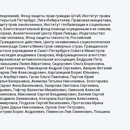
ледований, Фонд защиты прав граждан Штаб, Институт права
Открытый Петербург, Лига Избирателей, Правовая инициатива,
иту прав заключенных, Институт глобализации и социальных
н, Благотворительный фонд помощи осужденным и их семьям,
Мемориал, Аналитический Центр Юрия Левады, Издательство
рав человека, Фонд защиты гласности, Российский
 Гражданское действие, Центр независимых социологических
ининграде Совета Министров северных стран, Гражданское
астное учреждение в Санкт-Петербурге Совета Министров
 наследия академика Сахарова, Информационное агентство
Евразийская антимонопольная ассоциация, Бедушев Петр
 Чанышева Лилия Айратовна, Сидорович Ольга Борисовна,
гей Георгиевич, Пивоваров Андрей Сергеевич, Аверин Виталий
марев Лев Александрович, Каргалицкий Борис Юльевич,
с Альбертович, Гасан Ольга Павловна, Паутов Юрий
алья Валерьевна, Акимова Татьяна Николаевна, Золотарева
аранг Анна Васильевна, Захарова Светлана Сергеевна,
дьевич, Гефтер Валентин Михайлович, Симонов Алексей
рияновна, Максимов Сергей Владимирович, Беляев Сергей
 Людмила Залмановна, Кокорина Екатерина Алексеевна,
имировна, Подузов Сергей Васильевич, Протасова Ирина
Сухих Дарья Николаевна, Орлов Олег Петрович,
отухин Борис Андреевич, Левинсон Лев Семенович, Локшина