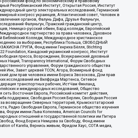
-российский фонд по экономическому и правовому
ый Республиканский Институт, Открытая Россия, Институт
ждународный центр электоральных исследований, Германский
мирный конгресс украинцев, Атлантический совет, Человек в
звлечения органов, Фалунь Дафа, Друзья Фалуньгун,
еследований Фалуньгун, Пражский гражданский центр,
цев, Немецко-русский обмен, Бард колледж, Европейский
Международное партнерство за права человека, Духовное
ый Библейский Колледж, Международное христианское
аблюдению за выборами, Республика Польша, СВОБОДНЫЙ
АХИСНА ГРУПА, Фонд имени Генриха Бёлля, Stichting
t 22 Foundation, Канадский украинский конгресс, Институт
вободная пресса, Возрождение, Всеукраинский духовный
х Наций, Transparеncy International, Форум Свободных
ударственного управления, Форум гражданского общества
ией Инк, Завет церквей TCCN, Агора, Всемирный фонд
сский дом прав человека имени Бориса Звозскова, Дом прав
ских исследований им Вилфрида Мартенса, Сетевое
едерация транспортных рабочих, ИстЧам Финланд,
ропейских и международных исследований, Общество
я сеть Восточная Европа, Российский комитет действия,
жба поддержки, Свободная Россия Берлин, Свободная Россия
оюз за возвращение Северных территорий, Крымскотатарский
 креста, Радио Свободная Европа, Германское общество изучения
 Форум имени Льва Копелева, American Councils for
международных отношений и государственной политики им Питера
Свобод, Фонд Бориса Немцова за Свободу, Фонд имени
ion of Karelia, Вернись живым, Фридом Хаус, СОТА медиа,