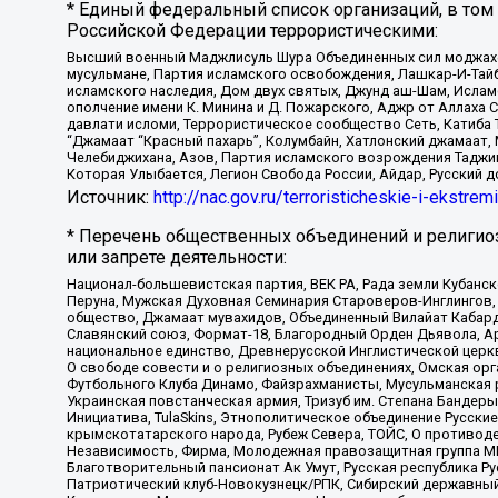
* Единый федеральный список организаций, в том
Российской Федерации террористическими:
Высший военный Маджлисуль Шура Объединенных сил моджахедо
мусульмане, Партия исламского освобождения, Лашкар-И-Тай
исламского наследия, Дом двух святых, Джунд аш-Шам, Ислам
ополчение имени К. Минина и Д. Пожарского, Аджр от Аллаха 
давлати исломи, Террористическое сообщество Сеть, Катиба Та
“Джамаат “Красный пахарь”, Колумбайн, Хатлонский джамаат, 
Челебиджихана, Азов, Партия исламского возрождения Таджи
Которая Улыбается, Легион Свобода России, Айдар, Русский 
Источник:
http://nac.gov.ru/terroristicheskie-i-ekstrem
* Перечень общественных объединений и религио
или запрете деятельности:
Национал-большевистская партия, ВЕК РА, Рада земли Кубан
Перуна, Мужская Духовная Семинария Староверов-Инглингов, 
общество, Джамаат мувахидов, Объединенный Вилайат Кабарды
Славянский союз, Формат-18, Благородный Орден Дьявола, А
национальное единство, Древнерусской Инглистической церк
О свободе совести и о религиозных объединениях, Омская ор
Футбольного Клуба Динамо, Файзрахманисты, Мусульманская р
Украинская повстанческая армия, Тризуб им. Степана Бандеры,
Инициатива, TulaSkins, Этнополитическое объединение Русски
крымскотатарского народа, Рубеж Севера, ТОЙС, О противоде
Независимость, Фирма, Молодежная правозащитная группа МПГ
Благотворительный пансионат Ак Умут, Русская республика Рус
Патриотический клуб-Новокузнецк/РПК, Сибирский державный 