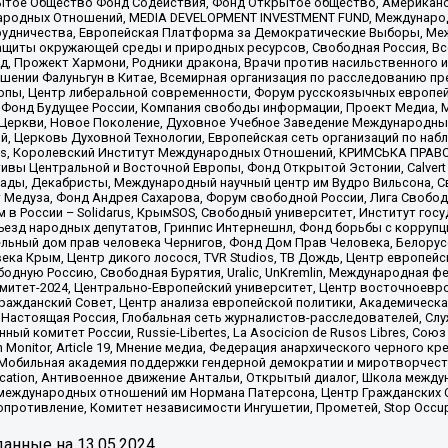
ытое Общество Фонд Содействия, Фонд Открытое общество, Американо
родных Отношений, MEDIA DEVELOPMENT INVESTMENT FUND, Международн
рудничества, Европейская Платформа за Демократические Выборы, Ме
щиты окружающей среды и природных ресурсов, Свободная Россия, Все
, Прожект Хармони, Родники дракона, Врачи против насильственного и
шении Фалуньгун в Китае, Всемирная организация по расследованию пр
опы, Центр либеральной современности, Форум русскоязычных европей
Фонд Будущее России, Компания свободы информации, Проект Медиа, 
 Церкви, Новое Поколение, Духовное Учебное Заведение Международн
й, Церковь Духовной Технологии, Европейская сеть организаций по н
nds, Королевский Институт Международных Отношений, КРИМСЬКА ПРАВОЗ
ициативы Центральной и Восточной Европы, Фонд Открытой Эстонии, Calver
ады, Декабристы, Международный научный центр им Вудро Вильсона, С
 Медуза, Фонд Андрея Сахарова, Форум свободной России, Лига Свободны
в России – Solidarus, КрымSOS, Свободный университет, Институт гос
Съезд народных депутатов, Гринпис Интернешнл, Фонд борьбы с коррупц
тельный дом прав человека Чернигов, Фонд Дом Прав Человека, Белору
ека Крым, Центр дикого лосося, TVR Studios, ТВ Дождь, Центр европей
одную Россию, Свободная Бурятия, Uralic, UnKremlin, Международная ф
омитет-2024, Центрально-Европейский университет, Центр восточноев
ражданский Совет, Центр анализа европейской политики, Академическа
Настоящая Россия, Глобальная сеть журналистов-расследователей, Слу
ый комитет России, Russie-Libertes, La Asocicion de Rusos Libres, С
on Monitor, Article 19, Мнение медиа, Федерация анархического черного
обильная академия поддержки гендерной демократии и миротворчества,
ational Education, Антивоенное движение Антальи, Открытый диалог, Школа 
 международных отношений им Нормана Патерсона, Центр Гражданских 
ротивление, Комитет независимости Ингушетии, Прометей, Stop Occupat
анные на
13.05.2024