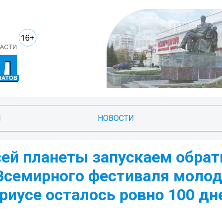
И
НОВОСТИ
ей планеты запускаем обра
а Всемирного фестиваля моло
Сириусе осталось ровно 100 дн