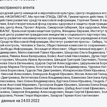
остранного агента:
родский центр немецкой и европейской культуры, Центр гендерных исс
ачей, НАСИЛИЮ.НЕТ, Мы против СПИДа, СВЕЧА, Гуманитарное действие, 
ействия развитию средств массовой информации, Горячая Линия, В защ
твие, Благотворительный фонд охраны здоровья и защиты прав гражда
 Сова, центр Анна, Проект Апрель, Самарская губерния, Эра здоровья, 
ИБАЛЬТ, Уральская правозащитная группа, Женщины Евразии, Институт п
ый центр развития гражданских инициатив и социального партнерства,
нтр развития некоммерческих организаций, Частное учреждение в Кал
 Средств Массовой Информации, Институт развития прессы - Сибирь, Ч
ий контроль, Человек и Закон, Общественная комиссия по сохранению
я Свободы Информации, Экозащита!-Женсовет, Общественный вердикт, 
ладимирович, Милославский Павел Юрьевич, Шнырова Ольга Вадимовна,
ьевна, Ривина Анна Валерьевна, Бойко Анатолий Николаевич, Дугин Сер
икторович, Мошель Ирина Ароновна, Шведов Григорий Сергеевич, Поно
нова Ольга Евгеньевна, Щаров Сергей Алексадрович, Цирульников Бори
ркер Марина Петровна, Кочеткова Татьяна Владимировна, Чуркина Нат
Елена Борисовна, Гудков Лев Дмитриевич, Илларионова Юлия Юрьевна, С
 Николай Алексеевич, Блинушов Андрей Юрьевич, Мосин Алексей Генна
а Дмитриевна, Вититинова Елена Владимировна, Баженова Светлана Куп
Алексеевна, Закс Елена Владимировна, Буртина Елена Юрьевна, Гендель
иков Анатолий Мариевич, Прохоров Вадим Юрьевич, Шахова Елена Влад
ргей Маркович, Бахмин Вячеслав Иванович, Шабад Анатолий Ефимович, 
ьевна, Смирнов Владимир Александрович, Вицин Сергей Ефимович, Зол
доровна, Резник Генри Маркович, Захаров Герман Константинович
x
данные на
24.03.2022