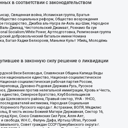
нных в соответствии с законодательством
сар, Священная война, Исламская группа, Братья-
а, Общество социальных реформ, Общество возрождения
ое государство, Джабха аль-Нусра ли-Ахль аш-Шам, Народное
 Валь-Джихад, Чистопольский Джамаат, Рохнамо ба суи
nal Socialism/White Power, Артподготовка, Религиозная группа
атарский добровольческий батальон имени Номана
ка, Батал-Хаджи Белхороев, Маньяки Культ Убийц, Молодёжь
тупившее в законную силу решение о ликвидации
ардской Веси Беловодья, Славянская Община Капища Веды
ское национальное единство, Национал-социалистическое
 Национал-социалистическая рабочая партия России,
Череповца, Духовно-Родовая Держава Русь, Русское
з, Движение против нелегальной иммиграции, Кровь и Честь,
е единство, Северное Братство, Клуб Болельщиков
ода Щелковского района, Правый сектор, УНА - УНСО,
ие последователей инглиизма, Народная Социальная
 Коренного Русского народа г. Астрахани, ВОЛЯ, Меджлис
льц, В честь иконы Божией Матери Державная, Сектор 16,
рад Крю, Союз Славянских Сил Руси, Алля-Аят,
 свобода, W.H.С., Фалунь Дафа, Иртыш Ultras, Русский
вального, Совет граждан СССР Прикубанского округа г.