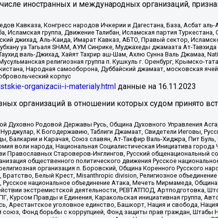
 числе иностранных и международных организаций, призна
в Кавказа, Конгресс народов Ичкерии и Дагестана, База, Асбат аль-Ан
ба, Исламская группа, Движение Талибан, Исламская партия Туркестан
ский джихад, Аль-Каида, Имарат Кавказ, АБТО, Правый сектор, Исламск
Субхану уа Тагьаля SHAM, АУМ Синрике, Муджахеды джамаата Ат-Тавхида
ухид валь-Джихад, Хайят Тахрир аш-Шам, Ахлю Сунна Валь Джамаа, Natio
Мусульманская религиозная группа п. Кушкуль г. Оренбург, Крымско-т
кистана, Народная самооборона, Дуббайский джамаат, московская ячей
добровольческий корпус
istskie-organizacii-i-materialy.html
данные на
16.11.2023
зных организаций в отношении которых судом принято вс
ской Духовно Родовой Державы Русь, Община Духовного Управления Асг
Нурджулар, К Богодержавию, Таблиги Джамаат, Свидетели Иеговы, Рус
, Балкарии и Карачая, Союз славян, Ат-Такфир Валь-Хиджра, Пит Буль,
рмия воли народа, Национальная Социалистическая Инициатива города 
ви Православных Староверов-Инглингов, Русский общенациональный сою
ганизация общественного политического движения Русское национально
елигиозная организация п. Боровский, Община Коренного Русского нар
 Братство, Белый Крест, Misanthropic division, Религиозное объединен
е, Русское национальное объединение Атака, Мечеть Мирмамеда, Община
йствии экстремистской деятельности, РЕВТАТПОД, Артподготовка, Што
, Курсом Правды и Единения, Каракольская инициативная группа, Автог
ь, Арестантское уголовное единство, Башкорт, Нация и свобода, Нация и
союз, Фонд борьбы с коррупцией, Фонд защиты прав граждан, Штабы На