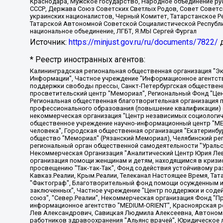
Краснодара, Мужское государство, Народное объединение ру
СССР, Держава Союз Советских Светлых Родов, Совет Советски
украинских националистов, Черный Комитет, Татарстанское 
Татарской Автономной Советской Социалистической Республи
национальное объединение, ЛГБТ, Я.МЫ Сергей Фургал
Источник:
https://minjust.gov.ru/ru/documents/7822/
д
* Реестр иностранных агентов:
Калининградская региональная общественная организация "Экозащита!-Женсовет", Фонд содействия защите прав и свобод граждан "Общественный вердикт", Фонд "Институт Развития Свободы Информации", Частное учреждение "Информационное агентство МЕМО. РУ", Региональная общественная организация "Общественная комиссия по сохранению наследия академика Сахарова", Фонд поддержки свободы прессы, Санкт-Петербургская общественная правозащитная организация "Гражданский контроль", Межрегиональная общественная организация "Информационно-просветительский центр "Мемориал", Региональный Фонд "Центр Защиты Прав Средств Массовой Информации", с 05.12.2023 Фонд "Центр Защиты Прав Средств массовой информации", Региональная общественная благотворительная организация помощи беженцам и мигрантам "Гражданское содействие", Негосударственное образовательное учреждение дополнительного профессионального образования (повышение квалификации) специалистов "АКАДЕМИЯ ПО ПРАВАМ ЧЕЛОВЕКА", Свердловская региональная общественная организация "Сутяжник", Автономная некоммерческая организация "Центр независимых социологических исследований", Союз общественных объединений "Российский исследовательский центр по правам человека", Региональное общественное учреждение научно-информационный центр "МЕМОРИАЛ", Некоммерческая организация "Фонд защиты гласности", Автономная некоммерческая организация "Институт прав человека", Городская общественная организация "Екатеринбургское общество "МЕМОРИАЛ", Городская общественная организация "Рязанское историко-просветительское и правозащитное общество "Мемориал" (Рязанский Мемориал), Челябинский региональный орган общественной самодеятельности – женское общественное объединение "Женщины Евразии", Челябинский региональный орган общественной самодеятельности "Уральская правозащитная группа", Фонд содействия защите здоровья и социальной справедливости имени Андрея Рылькова, Автономная Некоммерческая Организация "Аналитический Центр Юрия Левады", Автономная некоммерческая организация социальной поддержки населения "Проект Апрель", Региональная общественная организация помощи женщинам и детям, находящимся в кризисной ситуации "Информационно-методический центр "Анна", Фонд содействия развитию массовых коммуникаций и правовому просвещению "Так-так-Так", Фонд содействия устойчивому развитию "Серебряная тайга", Свердловский региональный общественный фонд социальных проектов "Новое время", "Idel.Реалии", Кавказ.Реалии, Крым.Реалии, Телеканал Настоящее Время, Татаро-башкирская служба Радио Свобода (Azatliq Radiosi), Радио Свободная Европа/Радио Свобода (PCE/PC), "Сибирь.Реалии", "Фактограф", Благотворительный фонд помощи осужденным и их семьям, Автономная некоммерческая организация "Институт глобализации и социальных движений", Фонд "В защиту прав заключенных", Частное учреждение "Центр поддержки и содействия развитию средств массовой информации", Пензенский региональный общественный благотворительный фонд "Гражданский союз", "Север.Реалии", Некоммерческая организация Фонд "Правовая инициатива", Общество с ограниченной ответственностью "Радио Свободная Европа/Радио Свобода", Чешское информационное агентство "MEDIUM-ORIENT", Красноярская региональная общественная организация