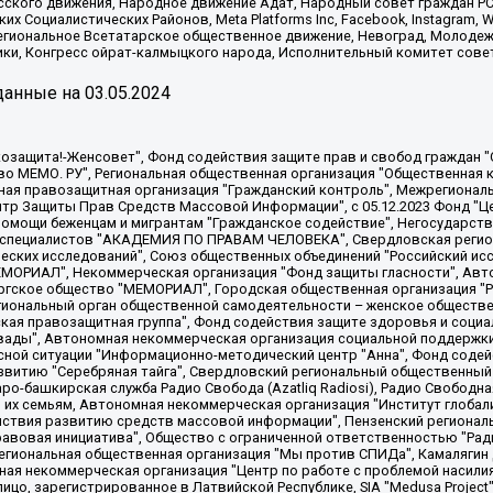
сского движения, Народное движение Адат, Народный совет граждан РС
х Социалистических Районов, Meta Platforms Inc, Facebook, Instagram
Региональное Всетатарское общественное движение, Невоград, Молоде
ки, Конгресс ойрат-калмыцкого народа, Исполнительный комитет сове
анные на
03.05.2024
 "Мы против СПИДа", Камалягин Денис Николаевич, Маркелов Сергей Евгеньевич, Пономарев Лев Александрович, Савицкая Людмила Алексеевна, Автономная некоммерческая организация "Центр по работе с проблемой насилия "НАСИЛИЮ.НЕТ", Межрегиональный профессиональный союз работников здравоохранения "Альянс врачей", Юридическое лицо, зарегистрированное в Латвийской Республике, SIA "Medusa Project" (регистрационный номер 40103797863, дата регистрации 10.06.2014), Некоммерческая организация "Фонд по борьбе с коррупцией", Автономная некоммерческая организация "Институт права и публичной политики", Баданин Роман Сергеевич, Гликин Максим Александрович, Железнова Мария Михайловна, Лукьянова Юлия Сергеевна, Маетная Елизавета Витальевна, Маняхин Петр Борисович, Чуракова Ольга Владимировна, Ярош Юлия Петровна, Юридическое лицо "The Insider SIA", зарегистрированное в Риге, Латвийская Республика (дата регистрации 26.06.2015), являющееся администратором доменного имени интернет-издания "The Insider SIA", https://theins.ru, Постернак Алексей Евгеньевич, Рубин Михаил Аркадьевич, Анин Роман Александрович, Юридическое лицо Istories fonds, зарегистрированное в Латвийской Республике (регистрационный номер 50008295751, дата регистрации 24.02.2020), Великовский Дмитрий Александрович, Долинина Ирина Николаевна, Мароховская Алеся Алексеевна, Шлейнов Роман Юрьевич, Шмагун Олеся Валентиновна, Общество с ограниченной ответственностью "Альтаир 2021", Общество с ограниченной ответственностью "Вега 2021", Общество с ограниченной ответственностью "Главный редактор 2021", Общество с ограниченной ответственностью "Ромашки монолит", Важенков Артем Валерьевич, Ивановская областная общественная организация "Центр гендерных исследований", Гурман Юрий Альбертович, Медиапроект "ОВД-Инфо", Егоров Владимир Владимирович, Жилинский Владимир Александрович, Общество с ограниченной ответственностью "ЗП", Иванова София Юрьевна, Карезина Инна Павловна, Кильтау Екатерина Викторовна, Петров Алексей Викторович, Пискунов Сергей Евгеньевич, Смирнов Сергей Сергеевич, Тихонов Михаил Сергеевич, Общество с ограниченной ответственностью "ЖУРНАЛИСТ-ИНОСТРАННЫЙ АГЕНТ", Арапова Галина Юрьевна, Вольтская Татьяна Анатольевна, Американская компания "Mason G.E.S. Anonymous Foundation" (США), являющаяся владельцем интернет-издания https://mnews.world/, Компания "Stichting Bellingcat", зарегистрированная в Нидерландах (дата регистрации 11.07.2018), Захаров Андрей Вячеславович, Клепиковская Екатерина Дмитриевна, Общество с ограниченной ответственностью "МЕМО", Перл Роман Александрович, Симонов Евгений Алексеевич, Соловьева Елена Анатольевна, Сотников Даниил Владимирович, Сурначева Елизавета Дмитриевна, Автономная некоммерческая организация по защите прав человека и информированию населения "Якутия – Наше Мнение", Общество с ограниченной ответственностью "Москоу диджитал медиа", с 26.01.2023 Общество с ограниченной ответственностью "Чайка Белые сады", Ветошкина Валерия Валерьевна, Заговора Максим Александрович, Межрегиональное общественное движение "Российская ЛГБТ - сеть", Оленичев Максим Владимирович, Павлов Иван Юрьевич, Скворцова Елена Сергеевна, Общество с ограниченной ответственностью "Как бы инагент", Кочетков Игорь Викторович, Общество с ограниченной ответственностью "Честные выборы", Еланчик Олег Александрович, Общество с ограниченной ответственностью "Нобелевский призыв", Гималова Регина Эмилевна, Григорьев Андрей Валерьевич, Григорьева Алина Александровна, Ассоциация по содействию защите прав призывников, альтернативнослужащих и военнослужащих "Правозащитная группа "Гражданин.Армия.Право", Хисамова Регина Фаритовна, Автономная некоммерческая организация по реализации социально-правовых программ "Лилит"