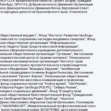
ФСР СССР Архангельской области, Проект Штурм, Граждане
, WhatsApp, СИЧ-С14, Добровольческое Движение Организации
жное Демократическое Движение Весна, Верховный Совет
та народных депутатов Красноярского края, Этническое
, Дальневосточное общественное движение "Маяк", Санкт-Петербургская ЛГБТ-инициативная группа "Выход", Инициативная группа ЛГБТ+ "Реверс", Алексеев Андрей Викторович, Бекбулатова Таисия Львовна, Беляев Иван Михайлович, Владыкина Елена Сергеевна, Гельман Марат Александрович, Никульшина Вероника Юрьевна, Толоконникова Надежда Андреевна, Шендерович Виктор Анатольевич, Общество с ограниченной ответственностью "Данное сообщение", Общество с ограниченной ответственностью Издательский дом "Новая глава", Айнбиндер Александра Александровна, Московский комьюнити-центр для ЛГБТ+инициатив, Благотворительный фонд развития филантропии, Deutsche Welle (Германия, Kurt-Schumacher-Strasse 3, 53113 Bonn), Борзунова Мария Михайловна, Воробьев Виктор Викторович, Голубева Анна Львовна, Константинова Алла Михайловна, Малкова Ирина Владимировна, Мурадов Мурад Абдулгалимович, Осетинская Елизавета Николаевна, Понасенков Евгений Николаевич, Ганапольский Матвей Юрьевич, Киселев Евгений Алексеевич, Борухович Ирина Григорьевна, Дремин Иван Тимофеевич, Дубровский Дмитрий Викторович, Красноярская региональная общественная организация поддержки и развития альтернативных образовательных технологий и межкультурных коммуникаций "ИНТЕРРА", Маяковская Екатерина Алексеевна, Фейгин Марк Захарович, Филимонов Андрей Викторович, Дзугкоева Регина Николаевна, Доброхотов Роман Александрович, Дудь Юрий Александрович, Елкин Сергей Владимирович, Кругликов Кирилл Игоревич, Сабунаева Мария Леонидовна, Семенов Алексей Владимирович, Шаинян Карен Багратович, Шульман Екатерина Михайловна, Асафьев Артур Валерьевич, Вахштайн Виктор Семенович, Венедиктов Алексей Алексеевич, Лушникова Екатерина Евгеньевна, Волков Леонид Михайлович, Невзоров Александр Глебович, Пархоменко Сергей Борисович, Сироткин Ярослав Николаевич, Кара-Мурза Владимир Владимирович, Баранова Наталья Владимировна, Гозман Леонид Яковлевич, Кагарлицкий Борис Юльевич, Климарев Михаил Валерьевич, Милов Владимир Станиславович, Автономная некоммерческая организация Краснодарский центр современного искусства "Типография", Моргенштерн Алишер Тагирович, Соболь Любовь Эдуардовна, Общество с ограниченной ответственностью "ЛИЗА НОРМ", Каспаров Гарри Кимович, Ходорковский Михаил Борисович, Общество с ограниченной ответственностью "Апрельские тезисы", Данилович Ирина Брониславовна, Кашин Олег Владимирович, Петров Николай Владимирович, Пивоваров Алексей Владимирович, Соколов Михаил Владимирович, Цветкова Юлия Владимировна, Чичваркин Евгений Александрович, Комитет против пыток/Команда против пыток, Общество с ограниченной ответственностью "Первый научный", Общество с ограниченной ответственностью "Вертолет и ко", Белоцерковская Вероника Борисовна, Кац Максим Евгеньевич, Лазарева Татьяна Юрьевна, Шаведдинов Руслан Табризович, Яшин Илья Валерьевич, Общество с ограниченной ответственностью "Иноагент ААВ", Алешковский Дмитрий Петрович, Альбац Евгения Марковна, Быков Дмитрий Львович, Галямина Юлия Евгеньевна, Лойко Сергей Леонидович, Мартынов Кирилл Константинович, Медведев Сергей Александрович, Крашенинников Федор Геннадиевич, Гордеева Катерина Вл