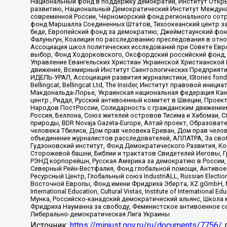
Национальный фонд в поддержку демократии, Институт Откр
развитию, Национальный Демократический Институт Междуна
современной России, Черноморский фонд регионального сот
фонд Маршалла Соединенных Штатов, Тихоокеанский центр за
беде, Европейский фонд за демократию, Джеймстаунский фонд
Фалуньгун, Коалиция по расследованию преследования в отно
Ассоциация школ политических исследований при Совете Евр
выбор, Фонд Ходорковского, Оксфордский российский фонд, 
Управление Евангельских Христиан Украинской Христианской
движение, Всемирный Институт Саентологических Предприяти
ИДЕЛЬ-УРАЛ, Ассоциация развития журналистики, IStories fo
Bellingcat, Bellingcat Ltd, The Insider, Институт правовой ин
Макдональда-Лорье, Украинская национальная федерация Кан
центр , Риддл, Русский антивоенный комитет в Швеции, Проект
Народов ПостРоссии, Солидарность с гражданским движением 
Россия, Беллона, Союз жителей островов Тисима и Хабомаи, 
природы, BDR Novaja Gazeta-Europe, Алтай проект, Образова
человека Тбилиси, Дом прав человека Ереван, Дом прав челов
объединение журналистов расследователей, АЛЛАТРА, За своб
Гудзоновский институт, Фонд Демократического Развития, К
Сторожевой башни, Библии и трактатов Свидетелей Иеговы, Г
РЭНД корпорейшн, Русская Америка за демократию в России, 
Северный Рейн-Вестфалия, Фонд глобальной помощи, Антивоенн
Ресурсный Центр, Глобальный союз IndustriALL, Russian Electi
Восточной Европы, Фонд имени Фридриха Эберта, XZ gGmbH, М
International Education, Cultural Vistas, Institute of Intern
Мунка, Российско-канадский демократический альянс, Школа
Фридриха Науманна за свободу, Феминистское антивоенное соп
Либерально-демократическая Лига Украины
Источник:
https://minjust.gov.ru/ru/documents/7756/
д