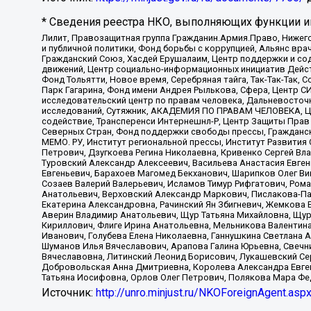
* Сведения реестра НКО, выполняющих функции ин
Лилит, Правозащитная группа Гражданин.Армия.Право, Нижего
и публичной политики, Фонд борьбы с коррупцией, Альянс вр
Гражданский Союз, Хасдей Ерушалаим, Центр поддержки и сод
движений, Центр социально-информационных инициатив Дейс
Фонд Тольятти, Новое время, Серебряная тайга, Так-Так-Так,
Парк Гагарина, Фонд имени Андрея Рылькова, Сфера, Центр С
исследовательский центр по правам человека, Дальневосточн
исследований, Сутяжник, АКАДЕМИЯ ПО ПРАВАМ ЧЕЛОВЕКА, Це
содействие, Трансперенси Интернешнл-Р, Центр Защиты Прав
Северных Стран, Фонд поддержки свободы прессы, Гражданск
МЕМО. РУ, Институт региональной прессы, Институт Развити
Петрович, Дзугкоева Регина Николаевна, Кривенко Сергей В
Туровский Александр Алексеевич, Васильева Анастасия Евген
Евгеньевич, Барахоев Магомед Бекханович, Шарипков Олег В
Созаев Валерий Валерьевич, Исламов Тимур Рифгатович, Рома
Анатольевич, Верховский Александр Маркович, Пислакова-Па
Екатерина Александровна, Рачинский Ян Збигневич, Жемкова 
Аверин Владимир Анатольевич, Щур Татьяна Михайловна, Щур
Кириллович, Флиге Ирина Анатольевна, Мельникова Валентин
Иванович, Голубева Елена Николаевна, Ганнушкина Светлана 
Шуманов Илья Вячеславович, Арапова Галина Юрьевна, Свечн
Вячеславовна, Литинский Леонид Борисович, Лукашевский Се
Добровольская Анна Дмитриевна, Королева Александра Евген
Татьяна Иосифовна, Орлов Олег Петрович, Полякова Мара Фе
Источник:
http://unro.minjust.ru/NKOForeignAgent.asp