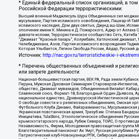
* Единый федеральный список организаций, в том
Российской Федерации террористическими:
Высший военный Маджлисуль Шура Объединенных сил моджахедо
мусульмане, Партия исламского освобождения, Лашкар-И-Тай
исламского наследия, Дом двух святых, Джунд аш-Шам, Ислам
ополчение имени К. Минина и Д. Пожарского, Аджр от Аллаха 
давлати исломи, Террористическое сообщество Сеть, Катиба Та
“Джамаат “Красный пахарь”, Колумбайн, Хатлонский джамаат, 
Челебиджихана, Азов, Партия исламского возрождения Таджи
Которая Улыбается, Легион Свобода России, Айдар, Русский 
Источник:
http://nac.gov.ru/terroristicheskie-i-ekstrem
* Перечень общественных объединений и религио
или запрете деятельности:
Национал-большевистская партия, ВЕК РА, Рада земли Кубан
Перуна, Мужская Духовная Семинария Староверов-Инглингов, 
общество, Джамаат мувахидов, Объединенный Вилайат Кабарды
Славянский союз, Формат-18, Благородный Орден Дьявола, А
национальное единство, Древнерусской Инглистической церк
О свободе совести и о религиозных объединениях, Омская ор
Футбольного Клуба Динамо, Файзрахманисты, Мусульманская р
Украинская повстанческая армия, Тризуб им. Степана Бандеры,
Инициатива, TulaSkins, Этнополитическое объединение Русски
крымскотатарского народа, Рубеж Севера, ТОЙС, О противоде
Независимость, Фирма, Молодежная правозащитная группа МПГ
Благотворительный пансионат Ак Умут, Русская республика Рус
Патриотический клуб-Новокузнецк/РПК, Сибирский державный 