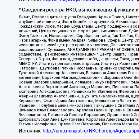
* Сведения реестра НКО, выполняющих функции ин
Лилит, Правозащитная группа Гражданин.Армия.Право, Нижего
и публичной политики, Фонд борьбы с коррупцией, Альянс вр
Гражданский Союз, Хасдей Ерушалаим, Центр поддержки и сод
движений, Центр социально-информационных инициатив Дейс
Фонд Тольятти, Новое время, Серебряная тайга, Так-Так-Так,
Парк Гагарина, Фонд имени Андрея Рылькова, Сфера, Центр С
исследовательский центр по правам человека, Дальневосточн
исследований, Сутяжник, АКАДЕМИЯ ПО ПРАВАМ ЧЕЛОВЕКА, Це
содействие, Трансперенси Интернешнл-Р, Центр Защиты Прав
Северных Стран, Фонд поддержки свободы прессы, Гражданск
МЕМО. РУ, Институт региональной прессы, Институт Развити
Петрович, Дзугкоева Регина Николаевна, Кривенко Сергей В
Туровский Александр Алексеевич, Васильева Анастасия Евген
Евгеньевич, Барахоев Магомед Бекханович, Шарипков Олег В
Созаев Валерий Валерьевич, Исламов Тимур Рифгатович, Рома
Анатольевич, Верховский Александр Маркович, Пислакова-Па
Екатерина Александровна, Рачинский Ян Збигневич, Жемкова 
Аверин Владимир Анатольевич, Щур Татьяна Михайловна, Щур
Кириллович, Флиге Ирина Анатольевна, Мельникова Валентин
Иванович, Голубева Елена Николаевна, Ганнушкина Светлана 
Шуманов Илья Вячеславович, Арапова Галина Юрьевна, Свечн
Вячеславовна, Литинский Леонид Борисович, Лукашевский Се
Добровольская Анна Дмитриевна, Королева Александра Евген
Татьяна Иосифовна, Орлов Олег Петрович, Полякова Мара Фе
Источник:
http://unro.minjust.ru/NKOForeignAgent.asp