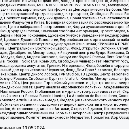
ытое Общество Фонд Содействия, Фонд Открытое общество, Американо
родных Отношений, MEDIA DEVELOPMENT INVESTMENT FUND, Международн
рудничества, Европейская Платформа за Демократические Выборы, Ме
щиты окружающей среды и природных ресурсов, Свободная Россия, Все
, Прожект Хармони, Родники дракона, Врачи против насильственного и
шении Фалуньгун в Китае, Всемирная организация по расследованию пр
опы, Центр либеральной современности, Форум русскоязычных европей
Фонд Будущее России, Компания свободы информации, Проект Медиа, 
 Церкви, Новое Поколение, Духовное Учебное Заведение Международн
й, Церковь Духовной Технологии, Европейская сеть организаций по н
nds, Королевский Институт Международных Отношений, КРИМСЬКА ПРАВОЗ
ициативы Центральной и Восточной Европы, Фонд Открытой Эстонии, Calver
ады, Декабристы, Международный научный центр им Вудро Вильсона, С
 Медуза, Фонд Андрея Сахарова, Форум свободной России, Лига Свободны
в России – Solidarus, КрымSOS, Свободный университет, Институт гос
Съезд народных депутатов, Гринпис Интернешнл, Фонд борьбы с коррупц
тельный дом прав человека Чернигов, Фонд Дом Прав Человека, Белору
ека Крым, Центр дикого лосося, TVR Studios, ТВ Дождь, Центр европей
одную Россию, Свободная Бурятия, Uralic, UnKremlin, Международная ф
омитет-2024, Центрально-Европейский университет, Центр восточноев
ражданский Совет, Центр анализа европейской политики, Академическа
Настоящая Россия, Глобальная сеть журналистов-расследователей, Слу
ый комитет России, Russie-Libertes, La Asocicion de Rusos Libres, С
on Monitor, Article 19, Мнение медиа, Федерация анархического черного
обильная академия поддержки гендерной демократии и миротворчества,
ational Education, Антивоенное движение Антальи, Открытый диалог, Школа 
 международных отношений им Нормана Патерсона, Центр Гражданских 
ротивление, Комитет независимости Ингушетии, Прометей, Stop Occupat
анные на
13.05.2024