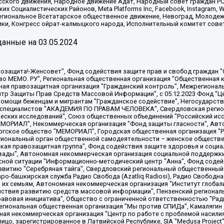
сского движения, Народное движение Адат, Народный совет граждан РС
х Социалистических Районов, Meta Platforms Inc, Facebook, Instagram
Региональное Всетатарское общественное движение, Невоград, Молоде
ки, Конгресс ойрат-калмыцкого народа, Исполнительный комитет сове
анные на
03.05.2024
 "Мы против СПИДа", Камалягин Денис Николаевич, Маркелов Сергей Евгеньевич, Пономарев Лев Александрович, Савицкая Людмила Алексеевна, Автономная некоммерческая организация "Центр по работе с проблемой насилия "НАСИЛИЮ.НЕТ", Межрегиональный профессиональный союз работников здравоохранения "Альянс врачей", Юридическое лицо, зарегистрированное в Латвийской Республике, SIA "Medusa Project" (регистрационный номер 40103797863, дата регистрации 10.06.2014), Некоммерческая организация "Фонд по борьбе с коррупцией", Автономная некоммерческая организация "Институт права и публичной политики", Баданин Роман Сергеевич, Гликин Максим Александрович, Железнова Мария Михайловна, Лукьянова Юлия Сергеевна, Маетная Елизавета Витальевна, Маняхин Петр Борисович, Чуракова Ольга Владимировна, Ярош Юлия Петровна, Юридическое лицо "The Insider SIA", зарегистрированное в Риге, Латвийская Республика (дата регистрации 26.06.2015), являющееся администратором доменного имени интернет-издания "The Insider SIA", https://theins.ru, Постернак Алексей Евгеньевич, Рубин Михаил Аркадьевич, Анин Роман Александрович, Юридическое лицо Istories fonds, зарегистрированное в Латвийской Республике (регистрационный номер 50008295751, дата регистрации 24.02.2020), Великовский Дмитрий Александрович, Долинина Ирина Николаевна, Мароховская Алеся Алексеевна, Шлейнов Роман Юрьевич, Шмагун Олеся Валентиновна, Общество с ограниченной ответственностью "Альтаир 2021", Общество с ограниченной ответственностью "Вега 2021", Общество с ограниченной ответственностью "Главный редактор 2021", Общество с ограниченной ответственностью "Ромашки монолит", Важенков Артем Валерьевич, Ивановская областная общественная организация "Центр гендерных исследований", Гурман Юрий Альбертович, Медиапроект "ОВД-Инфо", Егоров Владимир Владимирович, Жилинский Владимир Александрович, Общество с ограниченной ответственностью "ЗП", Иванова София Юрьевна, Карезина Инна Павловна, Кильтау Екатерина Викторовна, Петров Алексей Викторович, Пискунов Сергей Евгеньевич, Смирнов Сергей Сергеевич, Тихонов Михаил Сергеевич, Общество с ограниченной ответственностью "ЖУРНАЛИСТ-ИНОСТРАННЫЙ АГЕНТ", Арапова Галина Юрьевна, Вольтская Татьяна Анатольевна, Американская компания "Mason G.E.S. Anonymous Foundation" (США), являющаяся владельцем интернет-издания https://mnews.world/, Компания "Stichting Bellingcat", зарегистрированная в Нидерландах (дата регистрации 11.07.2018), Захаров Андрей Вячеславович, Клепиковская Екатерина Дмитриевна, Общество с ограниченной ответственностью "МЕМО", Перл Роман Александрович, Симонов Евгений Алексеевич, Соловьева Елена Анатольевна, Сотников Даниил Владимирович, Сурначева Елизавета Дмитриевна, Автономная некоммерческая организация по защите прав человека и информированию населения "Якутия – Наше Мнение", Общество с ограниченной ответственностью "Москоу диджитал медиа", с 26.01.2023 Общество с ограниченной ответственностью "Чайка Белые сады", Ветошкина Валерия Валерьевна, Заговора Максим Александрович, Межрегиональное общественное движение "Российская ЛГБТ - сеть", Оленичев Максим Владимирович, Павлов Иван Юрьевич, Скворцова Елена Сергеевна, Общество с ограниченной ответственностью "Как бы инагент", Кочетков Игорь Викторович, Общество с ограниченной ответственностью "Честные выборы", Еланчик Олег Александрович, Общество с ограниченной ответственностью "Нобелевский призыв", Гималова Регина Эмилевна, Григорьев Андрей Валерьевич, Григорьева Алина Александровна, Ассоциация по содействию защите прав призывников, альтернативнослужащих и военнослужащих "Правозащитная группа "Гражданин.Армия.Право", Хисамова Регина Фаритовна, Автономная некоммерческая организация по реализации социально-правовых программ "Лилит"