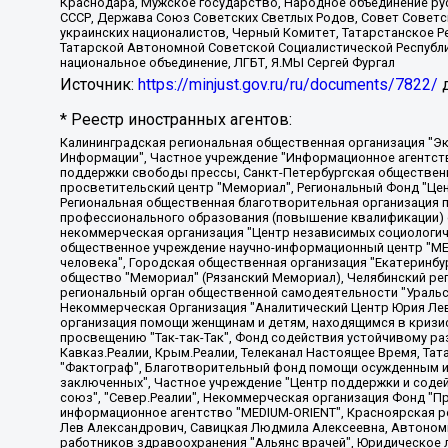
Краснодара, Мужское государство, Народное объединение ру
СССР, Держава Союз Советских Светлых Родов, Совет Советски
украинских националистов, Черный Комитет, Татарстанское 
Татарской Автономной Советской Социалистической Республи
национальное объединение, ЛГБТ, Я.МЫ Сергей Фургал
Источник:
https://minjust.gov.ru/ru/documents/7822/
д
* Реестр иностранных агентов:
Калининградская региональная общественная организация "Экозащита!-Женсовет", Фонд содействия защите прав и свобод граждан "Общественный вердикт", Фонд "Институт Развития Свободы Информации", Частное учреждение "Информационное агентство МЕМО. РУ", Региональная общественная организация "Общественная комиссия по сохранению наследия академика Сахарова", Фонд поддержки свободы прессы, Санкт-Петербургская общественная правозащитная организация "Гражданский контроль", Межрегиональная общественная организация "Информационно-просветительский центр "Мемориал", Региональный Фонд "Центр Защиты Прав Средств Массовой Информации", с 05.12.2023 Фонд "Центр Защиты Прав Средств массовой информации", Региональная общественная благотворительная организация помощи беженцам и мигрантам "Гражданское содействие", Негосударственное образовательное учреждение дополнительного профессионального образования (повышение квалификации) специалистов "АКАДЕМИЯ ПО ПРАВАМ ЧЕЛОВЕКА", Свердловская региональная общественная организация "Сутяжник", Автономная некоммерческая организация "Центр независимых социологических исследований", Союз общественных объединений "Российский исследовательский центр по правам человека", Региональное общественное учреждение научно-информационный центр "МЕМОРИАЛ", Некоммерческая организация "Фонд защиты гласности", Автономная некоммерческая организация "Институт прав человека", Городская общественная организация "Екатеринбургское общество "МЕМОРИАЛ", Городская общественная организация "Рязанское историко-просветительское и правозащитное общество "Мемориал" (Рязанский Мемориал), Челябинский региональный орган общественной самодеятельности – женское общественное объединение "Женщины Евразии", Челябинский региональный орган общественной самодеятельности "Уральская правозащитная группа", Фонд содействия защите здоровья и социальной справедливости имени Андрея Рылькова, Автономная Некоммерческая Организация "Аналитический Центр Юрия Левады", Автономная некоммерческая организация социальной поддержки населения "Проект Апрель", Региональная общественная организация помощи женщинам и детям, находящимся в кризисной ситуации "Информационно-методический центр "Анна", Фонд содействия развитию массовых коммуникаций и правовому просвещению "Так-так-Так", Фонд содействия устойчивому развитию "Серебряная тайга", Свердловский региональный общественный фонд социальных проектов "Новое время", "Idel.Реалии", Кавказ.Реалии, Крым.Реалии, Телеканал Настоящее Время, Татаро-башкирская служба Радио Свобода (Azatliq Radiosi), Радио Свободная Европа/Радио Свобода (PCE/PC), "Сибирь.Реалии", "Фактограф", Благотворительный фонд помощи осужденным и их семьям, Автономная некоммерческая организация "Институт глобализации и социальных движений", Фонд "В защиту прав заключенных", Частное учреждение "Центр поддержки и содействия развитию средств массовой информации", Пензенский региональный общественный благотворительный фонд "Гражданский союз", "Север.Реалии", Некоммерческая организация Фонд "Правовая инициатива", Общество с ограниченной ответственностью "Радио Свободная Европа/Радио Свобода", Чешское информационное агентство "MEDIUM-ORIENT", Красноярская региональная общественная организация