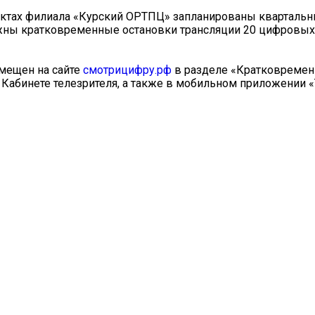
ъектах филиала «Курский ОРТПЦ» запланированы кварталь
ожны кратковременные остановки трансляции 20 цифровы
мещен на сайте
смотрицифру.рф
в разделе «Кратковреме
в Кабинете телезрителя, а также в мобильном приложении «