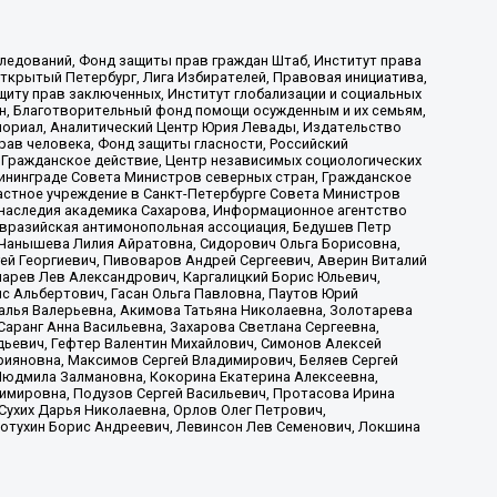
ледований, Фонд защиты прав граждан Штаб, Институт права
Открытый Петербург, Лига Избирателей, Правовая инициатива,
иту прав заключенных, Институт глобализации и социальных
н, Благотворительный фонд помощи осужденным и их семьям,
Мемориал, Аналитический Центр Юрия Левады, Издательство
рав человека, Фонд защиты гласности, Российский
 Гражданское действие, Центр независимых социологических
ининграде Совета Министров северных стран, Гражданское
астное учреждение в Санкт-Петербурге Совета Министров
 наследия академика Сахарова, Информационное агентство
Евразийская антимонопольная ассоциация, Бедушев Петр
 Чанышева Лилия Айратовна, Сидорович Ольга Борисовна,
гей Георгиевич, Пивоваров Андрей Сергеевич, Аверин Виталий
марев Лев Александрович, Каргалицкий Борис Юльевич,
с Альбертович, Гасан Ольга Павловна, Паутов Юрий
алья Валерьевна, Акимова Татьяна Николаевна, Золотарева
аранг Анна Васильевна, Захарова Светлана Сергеевна,
дьевич, Гефтер Валентин Михайлович, Симонов Алексей
рияновна, Максимов Сергей Владимирович, Беляев Сергей
 Людмила Залмановна, Кокорина Екатерина Алексеевна,
имировна, Подузов Сергей Васильевич, Протасова Ирина
Сухих Дарья Николаевна, Орлов Олег Петрович,
отухин Борис Андреевич, Левинсон Лев Семенович, Локшина