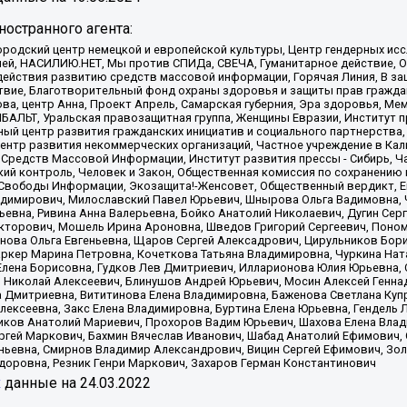
остранного агента:
родский центр немецкой и европейской культуры, Центр гендерных исс
ачей, НАСИЛИЮ.НЕТ, Мы против СПИДа, СВЕЧА, Гуманитарное действие, 
ействия развитию средств массовой информации, Горячая Линия, В защ
твие, Благотворительный фонд охраны здоровья и защиты прав гражда
 Сова, центр Анна, Проект Апрель, Самарская губерния, Эра здоровья, 
ИБАЛЬТ, Уральская правозащитная группа, Женщины Евразии, Институт п
ый центр развития гражданских инициатив и социального партнерства,
нтр развития некоммерческих организаций, Частное учреждение в Кал
 Средств Массовой Информации, Институт развития прессы - Сибирь, Ч
ий контроль, Человек и Закон, Общественная комиссия по сохранению
я Свободы Информации, Экозащита!-Женсовет, Общественный вердикт, 
ладимирович, Милославский Павел Юрьевич, Шнырова Ольга Вадимовна,
ьевна, Ривина Анна Валерьевна, Бойко Анатолий Николаевич, Дугин Сер
икторович, Мошель Ирина Ароновна, Шведов Григорий Сергеевич, Поно
нова Ольга Евгеньевна, Щаров Сергей Алексадрович, Цирульников Бори
ркер Марина Петровна, Кочеткова Татьяна Владимировна, Чуркина Нат
Елена Борисовна, Гудков Лев Дмитриевич, Илларионова Юлия Юрьевна, С
 Николай Алексеевич, Блинушов Андрей Юрьевич, Мосин Алексей Генна
а Дмитриевна, Вититинова Елена Владимировна, Баженова Светлана Куп
Алексеевна, Закс Елена Владимировна, Буртина Елена Юрьевна, Гендель
иков Анатолий Мариевич, Прохоров Вадим Юрьевич, Шахова Елена Влад
ргей Маркович, Бахмин Вячеслав Иванович, Шабад Анатолий Ефимович, 
ьевна, Смирнов Владимир Александрович, Вицин Сергей Ефимович, Зол
доровна, Резник Генри Маркович, Захаров Герман Константинович
x
данные на
24.03.2022