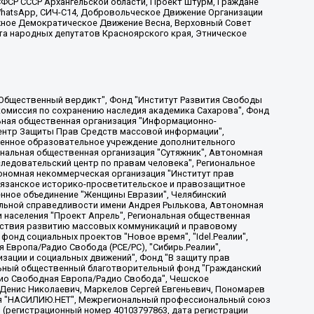
ФСР СССР Архангельской области, Проект Штурм, Граждане
, WhatsApp, СИЧ-С14, Добровольческое Движение Организации
жное Демократическое Движение Весна, Верховный Совет
та народных депутатов Красноярского края, Этническое
, Дальневосточное общественное движение "Маяк", Санкт-Петербургская ЛГБТ-инициативная группа "Выход", Инициативная группа ЛГБТ+ "Реверс", Алексеев Андрей Викторович, Бекбулатова Таисия Львовна, Беляев Иван Михайлович, Владыкина Елена Сергеевна, Гельман Марат Александрович, Никульшина Вероника Юрьевна, Толоконникова Надежда Андреевна, Шендерович Виктор Анатольевич, Общество с ограниченной ответственностью "Данное сообщение", Общество с ограниченной ответственностью Издательский дом "Новая глава", Айнбиндер Александра Александровна, Московский комьюнити-центр для ЛГБТ+инициатив, Благотворительный фонд развития филантропии, Deutsche Welle (Германия, Kurt-Schumacher-Strasse 3, 53113 Bonn), Борзунова Мария Михайловна, Воробьев Виктор Викторович, Голубева Анна Львовна, Константинова Алла Михайловна, Малкова Ирина Владимировна, Мурадов Мурад Абдулгалимович, Осетинская Елизавета Николаевна, Понасенков Евгений Николаевич, Ганапольский Матвей Юрьевич, Киселев Евгений Алексеевич, Борухович Ирина Григорьевна, Дремин Иван Тимофеевич, Дубровский Дмитрий Викторович, Красноярская региональная общественная организация поддержки и развития альтернативных образовательных технологий и межкультурных коммуникаций "ИНТЕРРА", Маяковская Екатерина Алексеевна, Фейгин Марк Захарович, Филимонов Андрей Викторович, Дзугкоева Регина Николаевна, Доброхотов Роман Александрович, Дудь Юрий Александрович, Елкин Сергей Владимирович, Кругликов Кирилл Игоревич, Сабунаева Мария Леонидовна, Семенов Алексей Владимирович, Шаинян Карен Багратович, Шульман Екатерина Михайловна, Асафьев Артур Валерьевич, Вахштайн Виктор Семенович, Венедиктов Алексей Алексеевич, Лушникова Екатерина Евгеньевна, Волков Леонид Михайлович, Невзоров Александр Глебович, Пархоменко Сергей Борисович, Сироткин Ярослав Николаевич, Кара-Мурза Владимир Владимирович, Баранова Наталья Владимировна, Гозман Леонид Яковлевич, Кагарлицкий Борис Юльевич, Климарев Михаил Валерьевич, Милов Владимир Станиславович, Автономная некоммерческая организация Краснодарский центр современного искусства "Типография", Моргенштерн Алишер Тагирович, Соболь Любовь Эдуардовна, Общество с ограниченной ответственностью "ЛИЗА НОРМ", Каспаров Гарри Кимович, Ходорковский Михаил Борисович, Общество с ограниченной ответственностью "Апрельские тезисы", Данилович Ирина Брониславовна, Кашин Олег Владимирович, Петров Николай Владимирович, Пивоваров Алексей Владимирович, Соколов Михаил Владимирович, Цветкова Юлия Владимировна, Чичваркин Евгений Александрович, Комитет против пыток/Команда против пыток, Общество с ограниченной ответственностью "Первый научный", Общество с ограниченной ответственностью "Вертолет и ко", Белоцерковская Вероника Борисовна, Кац Максим Евгеньевич, Лазарева Татьяна Юрьевна, Шаведдинов Руслан Табризович, Яшин Илья Валерьевич, Общество с ограниченной ответственностью "Иноагент ААВ", Алешковский Дмитрий Петрович, Альбац Евгения Марковна, Быков Дмитрий Львович, Галямина Юлия Евгеньевна, Лойко Сергей Леонидович, Мартынов Кирилл Константинович, Медведев Сергей Александрович, Крашенинников Федор Геннадиевич, Гордеева Катерина Вл