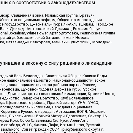
нных в соответствии с законодательством
сар, Священная война, Исламская группа, Братья-
а, Общество социальных реформ, Общество возрождения
ое государство, Джабха аль-Нусра ли-Ахль аш-Шам, Народное
 Валь-Джихад, Чистопольский Джамаат, Рохнамо ба суи
nal Socialism/White Power, Артподготовка, Религиозная группа
атарский добровольческий батальон имени Номана
ка, Батал-Хаджи Белхороев, Маньяки Культ Убийц, Молодёжь
тупившее в законную силу решение о ликвидации
ардской Веси Беловодья, Славянская Община Капища Веды
ское национальное единство, Национал-социалистическое
 Национал-социалистическая рабочая партия России,
Череповца, Духовно-Родовая Держава Русь, Русское
з, Движение против нелегальной иммиграции, Кровь и Честь,
е единство, Северное Братство, Клуб Болельщиков
ода Щелковского района, Правый сектор, УНА - УНСО,
ие последователей инглиизма, Народная Социальная
 Коренного Русского народа г. Астрахани, ВОЛЯ, Меджлис
льц, В честь иконы Божией Матери Державная, Сектор 16,
рад Крю, Союз Славянских Сил Руси, Алля-Аят,
 свобода, W.H.С., Фалунь Дафа, Иртыш Ultras, Русский
вального, Совет граждан СССР Прикубанского округа г.