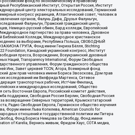
-российский фонд по экономическому и правовому
ый Республиканский Институт, Открытая Россия, Институт
ждународный центр электоральных исследований, Германский
мирный конгресс украинцев, Атлантический совет, Человек в
звлечения органов, Фалунь Дафа, Друзья Фалуньгун,
еследований Фалуньгун, Пражский гражданский центр,
цев, Немецко-русский обмен, Бард колледж, Европейский
Международное партнерство за права человека, Духовное
ый Библейский Колледж, Международное христианское
аблюдению за выборами, Республика Польша, СВОБОДНЫЙ
АХИСНА ГРУПА, Фонд имени Генриха Бёлля, Stichting
t 22 Foundation, Канадский украинский конгресс, Институт
вободная пресса, Возрождение, Всеукраинский духовный
х Наций, Transparеncy International, Форум Свободных
ударственного управления, Форум гражданского общества
ией Инк, Завет церквей TCCN, Агора, Всемирный фонд
сский дом прав человека имени Бориса Звозскова, Дом прав
ских исследований им Вилфрида Мартенса, Сетевое
едерация транспортных рабочих, ИстЧам Финланд,
ропейских и международных исследований, Общество
я сеть Восточная Европа, Российский комитет действия,
жба поддержки, Свободная Россия Берлин, Свободная Россия
оюз за возвращение Северных территорий, Крымскотатарский
 креста, Радио Свободная Европа, Германское общество изучения
 Форум имени Льва Копелева, American Councils for
международных отношений и государственной политики им Питера
Свобод, Фонд Бориса Немцова за Свободу, Фонд имени
ion of Karelia, Вернись живым, Фридом Хаус, СОТА медиа,