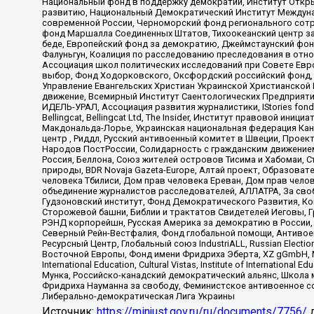
Национальный фонд в поддержку демократии, Институт Откр
развитию, Национальный Демократический Институт Междуна
современной России, Черноморский фонд регионального сот
фонд Маршалла Соединенных Штатов, Тихоокеанский центр за
беде, Европейский фонд за демократию, Джеймстаунский фонд
Фалуньгун, Коалиция по расследованию преследования в отно
Ассоциация школ политических исследований при Совете Евр
выбор, Фонд Ходорковского, Оксфордский российский фонд, 
Управление Евангельских Христиан Украинской Христианской
движение, Всемирный Институт Саентологических Предприяти
ИДЕЛЬ-УРАЛ, Ассоциация развития журналистики, IStories fo
Bellingcat, Bellingcat Ltd, The Insider, Институт правовой ин
Макдональда-Лорье, Украинская национальная федерация Кан
центр , Риддл, Русский антивоенный комитет в Швеции, Проект
Народов ПостРоссии, Солидарность с гражданским движением 
Россия, Беллона, Союз жителей островов Тисима и Хабомаи, 
природы, BDR Novaja Gazeta-Europe, Алтай проект, Образова
человека Тбилиси, Дом прав человека Ереван, Дом прав челов
объединение журналистов расследователей, АЛЛАТРА, За своб
Гудзоновский институт, Фонд Демократического Развития, К
Сторожевой башни, Библии и трактатов Свидетелей Иеговы, Г
РЭНД корпорейшн, Русская Америка за демократию в России, 
Северный Рейн-Вестфалия, Фонд глобальной помощи, Антивоенн
Ресурсный Центр, Глобальный союз IndustriALL, Russian Electi
Восточной Европы, Фонд имени Фридриха Эберта, XZ gGmbH, М
International Education, Cultural Vistas, Institute of Intern
Мунка, Российско-канадский демократический альянс, Школа
Фридриха Науманна за свободу, Феминистское антивоенное соп
Либерально-демократическая Лига Украины
Источник:
https://minjust.gov.ru/ru/documents/7756/
д