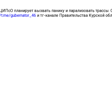
. ЦИПсО планирует вызвать панику и парализовать трассы.
//t.me/gubernator_46
и тг-канале Правительства Курской об