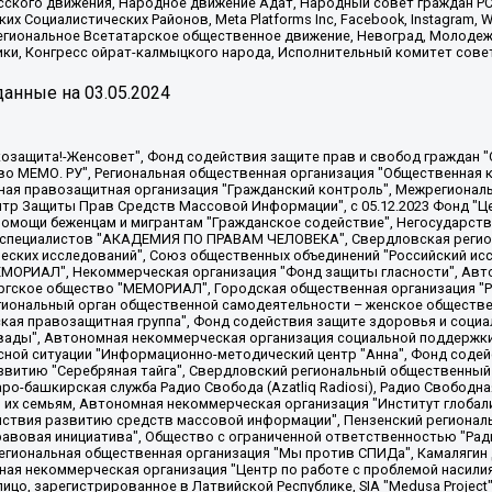
сского движения, Народное движение Адат, Народный совет граждан РС
х Социалистических Районов, Meta Platforms Inc, Facebook, Instagram
Региональное Всетатарское общественное движение, Невоград, Молоде
ки, Конгресс ойрат-калмыцкого народа, Исполнительный комитет сове
анные на
03.05.2024
 "Мы против СПИДа", Камалягин Денис Николаевич, Маркелов Сергей Евгеньевич, Пономарев Лев Александрович, Савицкая Людмила Алексеевна, Автономная некоммерческая организация "Центр по работе с проблемой насилия "НАСИЛИЮ.НЕТ", Межрегиональный профессиональный союз работников здравоохранения "Альянс врачей", Юридическое лицо, зарегистрированное в Латвийской Республике, SIA "Medusa Project" (регистрационный номер 40103797863, дата регистрации 10.06.2014), Некоммерческая организация "Фонд по борьбе с коррупцией", Автономная некоммерческая организация "Институт права и публичной политики", Баданин Роман Сергеевич, Гликин Максим Александрович, Железнова Мария Михайловна, Лукьянова Юлия Сергеевна, Маетная Елизавета Витальевна, Маняхин Петр Борисович, Чуракова Ольга Владимировна, Ярош Юлия Петровна, Юридическое лицо "The Insider SIA", зарегистрированное в Риге, Латвийская Республика (дата регистрации 26.06.2015), являющееся администратором доменного имени интернет-издания "The Insider SIA", https://theins.ru, Постернак Алексей Евгеньевич, Рубин Михаил Аркадьевич, Анин Роман Александрович, Юридическое лицо Istories fonds, зарегистрированное в Латвийской Республике (регистрационный номер 50008295751, дата регистрации 24.02.2020), Великовский Дмитрий Александрович, Долинина Ирина Николаевна, Мароховская Алеся Алексеевна, Шлейнов Роман Юрьевич, Шмагун Олеся Валентиновна, Общество с ограниченной ответственностью "Альтаир 2021", Общество с ограниченной ответственностью "Вега 2021", Общество с ограниченной ответственностью "Главный редактор 2021", Общество с ограниченной ответственностью "Ромашки монолит", Важенков Артем Валерьевич, Ивановская областная общественная организация "Центр гендерных исследований", Гурман Юрий Альбертович, Медиапроект "ОВД-Инфо", Егоров Владимир Владимирович, Жилинский Владимир Александрович, Общество с ограниченной ответственностью "ЗП", Иванова София Юрьевна, Карезина Инна Павловна, Кильтау Екатерина Викторовна, Петров Алексей Викторович, Пискунов Сергей Евгеньевич, Смирнов Сергей Сергеевич, Тихонов Михаил Сергеевич, Общество с ограниченной ответственностью "ЖУРНАЛИСТ-ИНОСТРАННЫЙ АГЕНТ", Арапова Галина Юрьевна, Вольтская Татьяна Анатольевна, Американская компания "Mason G.E.S. Anonymous Foundation" (США), являющаяся владельцем интернет-издания https://mnews.world/, Компания "Stichting Bellingcat", зарегистрированная в Нидерландах (дата регистрации 11.07.2018), Захаров Андрей Вячеславович, Клепиковская Екатерина Дмитриевна, Общество с ограниченной ответственностью "МЕМО", Перл Роман Александрович, Симонов Евгений Алексеевич, Соловьева Елена Анатольевна, Сотников Даниил Владимирович, Сурначева Елизавета Дмитриевна, Автономная некоммерческая организация по защите прав человека и информированию населения "Якутия – Наше Мнение", Общество с ограниченной ответственностью "Москоу диджитал медиа", с 26.01.2023 Общество с ограниченной ответственностью "Чайка Белые сады", Ветошкина Валерия Валерьевна, Заговора Максим Александрович, Межрегиональное общественное движение "Российская ЛГБТ - сеть", Оленичев Максим Владимирович, Павлов Иван Юрьевич, Скворцова Елена Сергеевна, Общество с ограниченной ответственностью "Как бы инагент", Кочетков Игорь Викторович, Общество с ограниченной ответственностью "Честные выборы", Еланчик Олег Александрович, Общество с ограниченной ответственностью "Нобелевский призыв", Гималова Регина Эмилевна, Григорьев Андрей Валерьевич, Григорьева Алина Александровна, Ассоциация по содействию защите прав призывников, альтернативнослужащих и военнослужащих "Правозащитная группа "Гражданин.Армия.Право", Хисамова Регина Фаритовна, Автономная некоммерческая организация по реализации социально-правовых программ "Лилит"