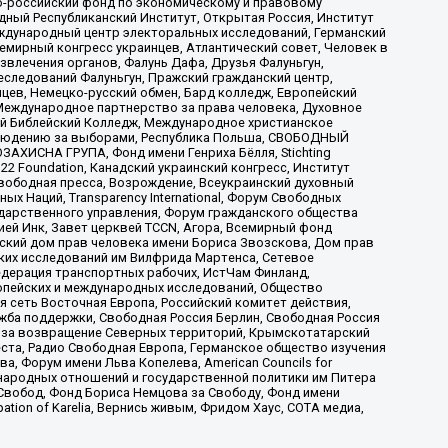
-российский фонд по экономическому и правовому
ый Республиканский Институт, Открытая Россия, Институт
ждународный центр электоральных исследований, Германский
мирный конгресс украинцев, Атлантический совет, Человек в
звлечения органов, Фалунь Дафа, Друзья Фалуньгун,
еследований Фалуньгун, Пражский гражданский центр,
цев, Немецко-русский обмен, Бард колледж, Европейский
Международное партнерство за права человека, Духовное
ый Библейский Колледж, Международное христианское
аблюдению за выборами, Республика Польша, СВОБОДНЫЙ
АХИСНА ГРУПА, Фонд имени Генриха Бёлля, Stichting
t 22 Foundation, Канадский украинский конгресс, Институт
вободная пресса, Возрождение, Всеукраинский духовный
х Наций, Transparеncy International, Форум Свободных
ударственного управления, Форум гражданского общества
ией Инк, Завет церквей TCCN, Агора, Всемирный фонд
сский дом прав человека имени Бориса Звозскова, Дом прав
ских исследований им Вилфрида Мартенса, Сетевое
едерация транспортных рабочих, ИстЧам Финланд,
ропейских и международных исследований, Общество
я сеть Восточная Европа, Российский комитет действия,
жба поддержки, Свободная Россия Берлин, Свободная Россия
оюз за возвращение Северных территорий, Крымскотатарский
 креста, Радио Свободная Европа, Германское общество изучения
 Форум имени Льва Копелева, American Councils for
международных отношений и государственной политики им Питера
Свобод, Фонд Бориса Немцова за Свободу, Фонд имени
ion of Karelia, Вернись живым, Фридом Хаус, СОТА медиа,