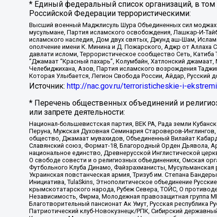
* Единый федеральный список организаций, в том
Российской Федерации террористическими:
Высший военный Маджлисуль Шура Объединенных сил моджахедо
мусульмане, Партия исламского освобождения, Лашкар-И-Тай
исламского наследия, Дом двух святых, Джунд аш-Шам, Ислам
ополчение имени К. Минина и Д. Пожарского, Аджр от Аллаха 
давлати исломи, Террористическое сообщество Сеть, Катиба Та
“Джамаат “Красный пахарь”, Колумбайн, Хатлонский джамаат, 
Челебиджихана, Азов, Партия исламского возрождения Таджи
Которая Улыбается, Легион Свобода России, Айдар, Русский 
Источник:
http://nac.gov.ru/terroristicheskie-i-ekstrem
* Перечень общественных объединений и религио
или запрете деятельности:
Национал-большевистская партия, ВЕК РА, Рада земли Кубан
Перуна, Мужская Духовная Семинария Староверов-Инглингов, 
общество, Джамаат мувахидов, Объединенный Вилайат Кабарды
Славянский союз, Формат-18, Благородный Орден Дьявола, А
национальное единство, Древнерусской Инглистической церк
О свободе совести и о религиозных объединениях, Омская ор
Футбольного Клуба Динамо, Файзрахманисты, Мусульманская р
Украинская повстанческая армия, Тризуб им. Степана Бандеры,
Инициатива, TulaSkins, Этнополитическое объединение Русски
крымскотатарского народа, Рубеж Севера, ТОЙС, О противоде
Независимость, Фирма, Молодежная правозащитная группа МПГ
Благотворительный пансионат Ак Умут, Русская республика Рус
Патриотический клуб-Новокузнецк/РПК, Сибирский державный 