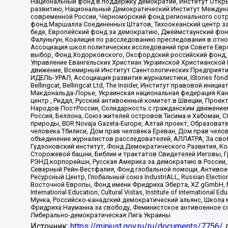
Национальный фонд в поддержку демократии, Институт Откр
развитию, Национальный Демократический Институт Междуна
современной России, Черноморский фонд регионального сот
фонд Маршалла Соединенных Штатов, Тихоокеанский центр за
беде, Европейский фонд за демократию, Джеймстаунский фонд
Фалуньгун, Коалиция по расследованию преследования в отно
Ассоциация школ политических исследований при Совете Евр
выбор, Фонд Ходорковского, Оксфордский российский фонд, 
Управление Евангельских Христиан Украинской Христианской
движение, Всемирный Институт Саентологических Предприяти
ИДЕЛЬ-УРАЛ, Ассоциация развития журналистики, IStories fo
Bellingcat, Bellingcat Ltd, The Insider, Институт правовой ин
Макдональда-Лорье, Украинская национальная федерация Кан
центр , Риддл, Русский антивоенный комитет в Швеции, Проект
Народов ПостРоссии, Солидарность с гражданским движением 
Россия, Беллона, Союз жителей островов Тисима и Хабомаи, 
природы, BDR Novaja Gazeta-Europe, Алтай проект, Образова
человека Тбилиси, Дом прав человека Ереван, Дом прав челов
объединение журналистов расследователей, АЛЛАТРА, За своб
Гудзоновский институт, Фонд Демократического Развития, К
Сторожевой башни, Библии и трактатов Свидетелей Иеговы, Г
РЭНД корпорейшн, Русская Америка за демократию в России, 
Северный Рейн-Вестфалия, Фонд глобальной помощи, Антивоенн
Ресурсный Центр, Глобальный союз IndustriALL, Russian Electi
Восточной Европы, Фонд имени Фридриха Эберта, XZ gGmbH, М
International Education, Cultural Vistas, Institute of Intern
Мунка, Российско-канадский демократический альянс, Школа
Фридриха Науманна за свободу, Феминистское антивоенное соп
Либерально-демократическая Лига Украины
Источник:
https://minjust.gov.ru/ru/documents/7756/
д