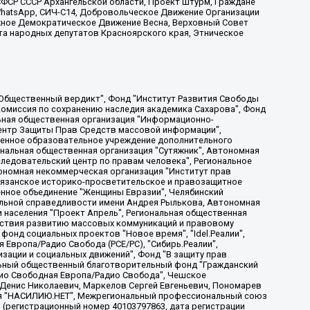
ФСР СССР Архангельской области, Проект Штурм, Граждане
, WhatsApp, СИЧ-С14, Добровольческое Движение Организации
жное Демократическое Движение Весна, Верховный Совет
та народных депутатов Красноярского края, Этническое
, Дальневосточное общественное движение "Маяк", Санкт-Петербургская ЛГБТ-инициативная группа "Выход", Инициативная группа ЛГБТ+ "Реверс", Алексеев Андрей Викторович, Бекбулатова Таисия Львовна, Беляев Иван Михайлович, Владыкина Елена Сергеевна, Гельман Марат Александрович, Никульшина Вероника Юрьевна, Толоконникова Надежда Андреевна, Шендерович Виктор Анатольевич, Общество с ограниченной ответственностью "Данное сообщение", Общество с ограниченной ответственностью Издательский дом "Новая глава", Айнбиндер Александра Александровна, Московский комьюнити-центр для ЛГБТ+инициатив, Благотворительный фонд развития филантропии, Deutsche Welle (Германия, Kurt-Schumacher-Strasse 3, 53113 Bonn), Борзунова Мария Михайловна, Воробьев Виктор Викторович, Голубева Анна Львовна, Константинова Алла Михайловна, Малкова Ирина Владимировна, Мурадов Мурад Абдулгалимович, Осетинская Елизавета Николаевна, Понасенков Евгений Николаевич, Ганапольский Матвей Юрьевич, Киселев Евгений Алексеевич, Борухович Ирина Григорьевна, Дремин Иван Тимофеевич, Дубровский Дмитрий Викторович, Красноярская региональная общественная организация поддержки и развития альтернативных образовательных технологий и межкультурных коммуникаций "ИНТЕРРА", Маяковская Екатерина Алексеевна, Фейгин Марк Захарович, Филимонов Андрей Викторович, Дзугкоева Регина Николаевна, Доброхотов Роман Александрович, Дудь Юрий Александрович, Елкин Сергей Владимирович, Кругликов Кирилл Игоревич, Сабунаева Мария Леонидовна, Семенов Алексей Владимирович, Шаинян Карен Багратович, Шульман Екатерина Михайловна, Асафьев Артур Валерьевич, Вахштайн Виктор Семенович, Венедиктов Алексей Алексеевич, Лушникова Екатерина Евгеньевна, Волков Леонид Михайлович, Невзоров Александр Глебович, Пархоменко Сергей Борисович, Сироткин Ярослав Николаевич, Кара-Мурза Владимир Владимирович, Баранова Наталья Владимировна, Гозман Леонид Яковлевич, Кагарлицкий Борис Юльевич, Климарев Михаил Валерьевич, Милов Владимир Станиславович, Автономная некоммерческая организация Краснодарский центр современного искусства "Типография", Моргенштерн Алишер Тагирович, Соболь Любовь Эдуардовна, Общество с ограниченной ответственностью "ЛИЗА НОРМ", Каспаров Гарри Кимович, Ходорковский Михаил Борисович, Общество с ограниченной ответственностью "Апрельские тезисы", Данилович Ирина Брониславовна, Кашин Олег Владимирович, Петров Николай Владимирович, Пивоваров Алексей Владимирович, Соколов Михаил Владимирович, Цветкова Юлия Владимировна, Чичваркин Евгений Александрович, Комитет против пыток/Команда против пыток, Общество с ограниченной ответственностью "Первый научный", Общество с ограниченной ответственностью "Вертолет и ко", Белоцерковская Вероника Борисовна, Кац Максим Евгеньевич, Лазарева Татьяна Юрьевна, Шаведдинов Руслан Табризович, Яшин Илья Валерьевич, Общество с ограниченной ответственностью "Иноагент ААВ", Алешковский Дмитрий Петрович, Альбац Евгения Марковна, Быков Дмитрий Львович, Галямина Юлия Евгеньевна, Лойко Сергей Леонидович, Мартынов Кирилл Константинович, Медведев Сергей Александрович, Крашенинников Федор Геннадиевич, Гордеева Катерина Вл