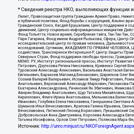
* Сведения реестра НКО, выполняющих функции ин
Лилит, Правозащитная группа Гражданин.Армия.Право, Нижего
и публичной политики, Фонд борьбы с коррупцией, Альянс вр
Гражданский Союз, Хасдей Ерушалаим, Центр поддержки и сод
движений, Центр социально-информационных инициатив Дейс
Фонд Тольятти, Новое время, Серебряная тайга, Так-Так-Так,
Парк Гагарина, Фонд имени Андрея Рылькова, Сфера, Центр С
исследовательский центр по правам человека, Дальневосточн
исследований, Сутяжник, АКАДЕМИЯ ПО ПРАВАМ ЧЕЛОВЕКА, Це
содействие, Трансперенси Интернешнл-Р, Центр Защиты Прав
Северных Стран, Фонд поддержки свободы прессы, Гражданск
МЕМО. РУ, Институт региональной прессы, Институт Развити
Петрович, Дзугкоева Регина Николаевна, Кривенко Сергей В
Туровский Александр Алексеевич, Васильева Анастасия Евген
Евгеньевич, Барахоев Магомед Бекханович, Шарипков Олег В
Созаев Валерий Валерьевич, Исламов Тимур Рифгатович, Рома
Анатольевич, Верховский Александр Маркович, Пислакова-Па
Екатерина Александровна, Рачинский Ян Збигневич, Жемкова 
Аверин Владимир Анатольевич, Щур Татьяна Михайловна, Щур
Кириллович, Флиге Ирина Анатольевна, Мельникова Валентин
Иванович, Голубева Елена Николаевна, Ганнушкина Светлана 
Шуманов Илья Вячеславович, Арапова Галина Юрьевна, Свечн
Вячеславовна, Литинский Леонид Борисович, Лукашевский Се
Добровольская Анна Дмитриевна, Королева Александра Евген
Татьяна Иосифовна, Орлов Олег Петрович, Полякова Мара Фе
Источник:
http://unro.minjust.ru/NKOForeignAgent.asp