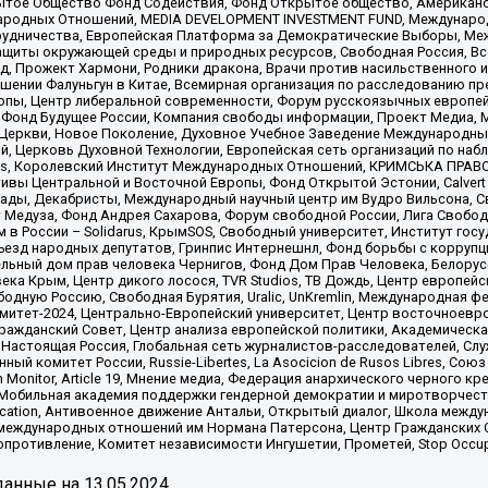
ытое Общество Фонд Содействия, Фонд Открытое общество, Американо
родных Отношений, MEDIA DEVELOPMENT INVESTMENT FUND, Международн
рудничества, Европейская Платформа за Демократические Выборы, Ме
щиты окружающей среды и природных ресурсов, Свободная Россия, Все
, Прожект Хармони, Родники дракона, Врачи против насильственного и
шении Фалуньгун в Китае, Всемирная организация по расследованию пр
опы, Центр либеральной современности, Форум русскоязычных европей
Фонд Будущее России, Компания свободы информации, Проект Медиа, 
 Церкви, Новое Поколение, Духовное Учебное Заведение Международн
й, Церковь Духовной Технологии, Европейская сеть организаций по н
nds, Королевский Институт Международных Отношений, КРИМСЬКА ПРАВОЗ
ициативы Центральной и Восточной Европы, Фонд Открытой Эстонии, Calver
ады, Декабристы, Международный научный центр им Вудро Вильсона, С
 Медуза, Фонд Андрея Сахарова, Форум свободной России, Лига Свободны
в России – Solidarus, КрымSOS, Свободный университет, Институт гос
Съезд народных депутатов, Гринпис Интернешнл, Фонд борьбы с коррупц
тельный дом прав человека Чернигов, Фонд Дом Прав Человека, Белору
ека Крым, Центр дикого лосося, TVR Studios, ТВ Дождь, Центр европей
одную Россию, Свободная Бурятия, Uralic, UnKremlin, Международная ф
омитет-2024, Центрально-Европейский университет, Центр восточноев
ражданский Совет, Центр анализа европейской политики, Академическа
Настоящая Россия, Глобальная сеть журналистов-расследователей, Слу
ый комитет России, Russie-Libertes, La Asocicion de Rusos Libres, С
on Monitor, Article 19, Мнение медиа, Федерация анархического черного
обильная академия поддержки гендерной демократии и миротворчества,
ational Education, Антивоенное движение Антальи, Открытый диалог, Школа 
 международных отношений им Нормана Патерсона, Центр Гражданских 
ротивление, Комитет независимости Ингушетии, Прометей, Stop Occupat
анные на
13.05.2024