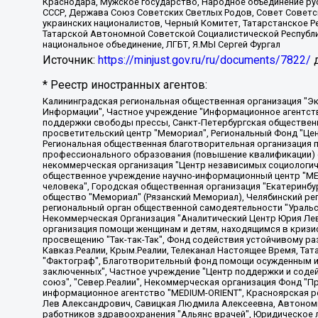
Краснодара, Мужское государство, Народное объединение ру
СССР, Держава Союз Советских Светлых Родов, Совет Советски
украинских националистов, Черный Комитет, Татарстанское 
Татарской Автономной Советской Социалистической Республи
национальное объединение, ЛГБТ, Я.МЫ Сергей Фургал
Источник:
https://minjust.gov.ru/ru/documents/7822/
д
* Реестр иностранных агентов:
Калининградская региональная общественная организация "Экозащита!-Женсовет", Фонд содействия защите прав и свобод граждан "Общественный вердикт", Фонд "Институт Развития Свободы Информации", Частное учреждение "Информационное агентство МЕМО. РУ", Региональная общественная организация "Общественная комиссия по сохранению наследия академика Сахарова", Фонд поддержки свободы прессы, Санкт-Петербургская общественная правозащитная организация "Гражданский контроль", Межрегиональная общественная организация "Информационно-просветительский центр "Мемориал", Региональный Фонд "Центр Защиты Прав Средств Массовой Информации", с 05.12.2023 Фонд "Центр Защиты Прав Средств массовой информации", Региональная общественная благотворительная организация помощи беженцам и мигрантам "Гражданское содействие", Негосударственное образовательное учреждение дополнительного профессионального образования (повышение квалификации) специалистов "АКАДЕМИЯ ПО ПРАВАМ ЧЕЛОВЕКА", Свердловская региональная общественная организация "Сутяжник", Автономная некоммерческая организация "Центр независимых социологических исследований", Союз общественных объединений "Российский исследовательский центр по правам человека", Региональное общественное учреждение научно-информационный центр "МЕМОРИАЛ", Некоммерческая организация "Фонд защиты гласности", Автономная некоммерческая организация "Институт прав человека", Городская общественная организация "Екатеринбургское общество "МЕМОРИАЛ", Городская общественная организация "Рязанское историко-просветительское и правозащитное общество "Мемориал" (Рязанский Мемориал), Челябинский региональный орган общественной самодеятельности – женское общественное объединение "Женщины Евразии", Челябинский региональный орган общественной самодеятельности "Уральская правозащитная группа", Фонд содействия защите здоровья и социальной справедливости имени Андрея Рылькова, Автономная Некоммерческая Организация "Аналитический Центр Юрия Левады", Автономная некоммерческая организация социальной поддержки населения "Проект Апрель", Региональная общественная организация помощи женщинам и детям, находящимся в кризисной ситуации "Информационно-методический центр "Анна", Фонд содействия развитию массовых коммуникаций и правовому просвещению "Так-так-Так", Фонд содействия устойчивому развитию "Серебряная тайга", Свердловский региональный общественный фонд социальных проектов "Новое время", "Idel.Реалии", Кавказ.Реалии, Крым.Реалии, Телеканал Настоящее Время, Татаро-башкирская служба Радио Свобода (Azatliq Radiosi), Радио Свободная Европа/Радио Свобода (PCE/PC), "Сибирь.Реалии", "Фактограф", Благотворительный фонд помощи осужденным и их семьям, Автономная некоммерческая организация "Институт глобализации и социальных движений", Фонд "В защиту прав заключенных", Частное учреждение "Центр поддержки и содействия развитию средств массовой информации", Пензенский региональный общественный благотворительный фонд "Гражданский союз", "Север.Реалии", Некоммерческая организация Фонд "Правовая инициатива", Общество с ограниченной ответственностью "Радио Свободная Европа/Радио Свобода", Чешское информационное агентство "MEDIUM-ORIENT", Красноярская региональная общественная организация