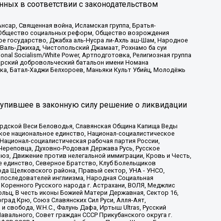
нных в соответствии с законодательством
сар, Священная война, Исламская группа, Братья-
а, Общество социальных реформ, Общество возрождения
ое государство, Джабха аль-Нусра ли-Ахль аш-Шам, Народное
 Валь-Джихад, Чистопольский Джамаат, Рохнамо ба суи
nal Socialism/White Power, Артподготовка, Религиозная группа
атарский добровольческий батальон имени Номана
ка, Батал-Хаджи Белхороев, Маньяки Культ Убийц, Молодёжь
тупившее в законную силу решение о ликвидации
ардской Веси Беловодья, Славянская Община Капища Веды
ское национальное единство, Национал-социалистическое
 Национал-социалистическая рабочая партия России,
Череповца, Духовно-Родовая Держава Русь, Русское
з, Движение против нелегальной иммиграции, Кровь и Честь,
е единство, Северное Братство, Клуб Болельщиков
ода Щелковского района, Правый сектор, УНА - УНСО,
ие последователей инглиизма, Народная Социальная
 Коренного Русского народа г. Астрахани, ВОЛЯ, Меджлис
льц, В честь иконы Божией Матери Державная, Сектор 16,
рад Крю, Союз Славянских Сил Руси, Алля-Аят,
 свобода, W.H.С., Фалунь Дафа, Иртыш Ultras, Русский
вального, Совет граждан СССР Прикубанского округа г.