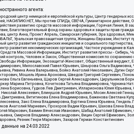
остранного агента:
родский центр немецкой и европейской культуры, Центр гендерных исс
ачей, НАСИЛИЮ.НЕТ, Мы против СПИДа, СВЕЧА, Гуманитарное действие, 
ействия развитию средств массовой информации, Горячая Линия, В защ
твие, Благотворительный фонд охраны здоровья и защиты прав гражда
 Сова, центр Анна, Проект Апрель, Самарская губерния, Эра здоровья, 
ИБАЛЬТ, Уральская правозащитная группа, Женщины Евразии, Институт п
ый центр развития гражданских инициатив и социального партнерства,
нтр развития некоммерческих организаций, Частное учреждение в Кал
 Средств Массовой Информации, Институт развития прессы - Сибирь, Ч
ий контроль, Человек и Закон, Общественная комиссия по сохранению
я Свободы Информации, Экозащита!-Женсовет, Общественный вердикт, 
ладимирович, Милославский Павел Юрьевич, Шнырова Ольга Вадимовна,
ьевна, Ривина Анна Валерьевна, Бойко Анатолий Николаевич, Дугин Сер
икторович, Мошель Ирина Ароновна, Шведов Григорий Сергеевич, Поно
нова Ольга Евгеньевна, Щаров Сергей Алексадрович, Цирульников Бори
ркер Марина Петровна, Кочеткова Татьяна Владимировна, Чуркина Нат
Елена Борисовна, Гудков Лев Дмитриевич, Илларионова Юлия Юрьевна, С
 Николай Алексеевич, Блинушов Андрей Юрьевич, Мосин Алексей Генна
а Дмитриевна, Вититинова Елена Владимировна, Баженова Светлана Куп
Алексеевна, Закс Елена Владимировна, Буртина Елена Юрьевна, Гендель
иков Анатолий Мариевич, Прохоров Вадим Юрьевич, Шахова Елена Влад
ргей Маркович, Бахмин Вячеслав Иванович, Шабад Анатолий Ефимович, 
ьевна, Смирнов Владимир Александрович, Вицин Сергей Ефимович, Зол
доровна, Резник Генри Маркович, Захаров Герман Константинович
x
данные на
24.03.2022