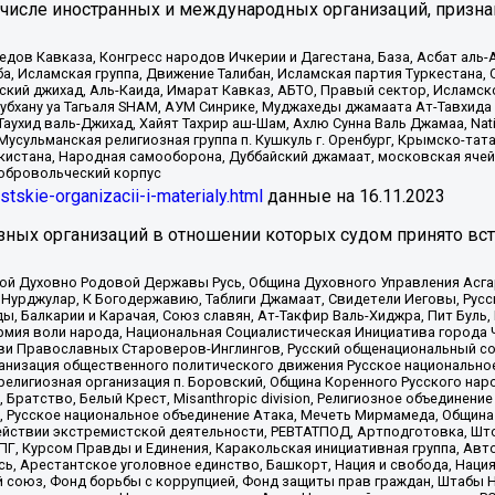
 числе иностранных и международных организаций, призна
в Кавказа, Конгресс народов Ичкерии и Дагестана, База, Асбат аль-Ан
ба, Исламская группа, Движение Талибан, Исламская партия Туркестан
ский джихад, Аль-Каида, Имарат Кавказ, АБТО, Правый сектор, Исламск
Субхану уа Тагьаля SHAM, АУМ Синрике, Муджахеды джамаата Ат-Тавхида
ухид валь-Джихад, Хайят Тахрир аш-Шам, Ахлю Сунна Валь Джамаа, Natio
Мусульманская религиозная группа п. Кушкуль г. Оренбург, Крымско-т
кистана, Народная самооборона, Дуббайский джамаат, московская ячей
добровольческий корпус
istskie-organizacii-i-materialy.html
данные на
16.11.2023
зных организаций в отношении которых судом принято вс
ской Духовно Родовой Державы Русь, Община Духовного Управления Асг
Нурджулар, К Богодержавию, Таблиги Джамаат, Свидетели Иеговы, Рус
, Балкарии и Карачая, Союз славян, Ат-Такфир Валь-Хиджра, Пит Буль,
рмия воли народа, Национальная Социалистическая Инициатива города 
ви Православных Староверов-Инглингов, Русский общенациональный сою
ганизация общественного политического движения Русское национально
елигиозная организация п. Боровский, Община Коренного Русского нар
 Братство, Белый Крест, Misanthropic division, Религиозное объединен
е, Русское национальное объединение Атака, Мечеть Мирмамеда, Община
йствии экстремистской деятельности, РЕВТАТПОД, Артподготовка, Што
, Курсом Правды и Единения, Каракольская инициативная группа, Автог
ь, Арестантское уголовное единство, Башкорт, Нация и свобода, Нация и
союз, Фонд борьбы с коррупцией, Фонд защиты прав граждан, Штабы На