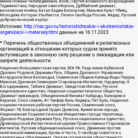
имени Номана Челебиджихана, Азов, Партия исламского возрождения
Таджикистана, Народная самооборона, Дуббайский джамаат,
московская ячейка, Батал-Хаджи Белхороев, Маньяки Культ Убийц,
Молодёжь Которая Улыбается, Легион Свобода России, Айдар, Русский
добровольческий корпус
Источник:
http://nac.gov.ru/terroristicheskie-i-ekstremistskie-
organizacii-i-materialy.html
данные на
16.11.2023
* Перечень общественных объединений и религиозных
организаций в отношении которых судом принято
вступившее в законную силу решение о ликвидации или
запрете деятельности:
Национал-большевистская партия, ВЕК РА, Рада земли Кубанской
Духовно Родовой Державы Русь, Община Духовного Управления
Асгардской Веси Беловодья, Славянская Община Капища Веды Перуна,
Мужская Духовная Семинария Староверов-Инглингов, Нурджулар, К
Богодержавию, Таблиги Джамаат, Свидетели Иеговы, Русское
национальное единство, Национал-социалистическое общество,
Джамаат мувахидов, Объединенный Вилайат Кабарды, Балкарии и
Карачая, Союз славян, Ат-Такфир Валь-Хиджра, Пит Буль, Национал-
социалистическая рабочая партия России, Славянский союз,
Формат-18, Благородный Орден Дьявола, Армия воли народа,
Национальная Социалистическая Инициатива города Череповца,
Духовно-Родовая Держава Русь, Русское национальное единство,
Древнерусской Инглистической церкви Православных Староверов-
Инглингов, Русский общенациональный союз, Движение против
нелегальной иммиграции, Кровь и Честь, О свободе совести и о
религиозных объединениях, Омская организация общественного