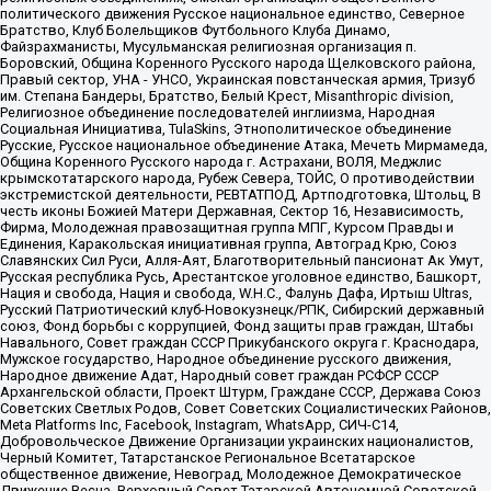
политического движения Русское национальное единство, Северное
Братство, Клуб Болельщиков Футбольного Клуба Динамо,
Файзрахманисты, Мусульманская религиозная организация п.
Боровский, Община Коренного Русского народа Щелковского района,
Правый сектор, УНА - УНСО, Украинская повстанческая армия, Тризуб
им. Степана Бандеры, Братство, Белый Крест, Misanthropic division,
Религиозное объединение последователей инглиизма, Народная
Социальная Инициатива, TulaSkins, Этнополитическое объединение
Русские, Русское национальное объединение Атака, Мечеть Мирмамеда,
Община Коренного Русского народа г. Астрахани, ВОЛЯ, Меджлис
крымскотатарского народа, Рубеж Севера, ТОЙС, О противодействии
экстремистской деятельности, РЕВТАТПОД, Артподготовка, Штольц, В
честь иконы Божией Матери Державная, Сектор 16, Независимость,
Фирма, Молодежная правозащитная группа МПГ, Курсом Правды и
Единения, Каракольская инициативная группа, Автоград Крю, Союз
Славянских Сил Руси, Алля-Аят, Благотворительный пансионат Ак Умут,
Русская республика Русь, Арестантское уголовное единство, Башкорт,
Нация и свобода, Нация и свобода, W.H.С., Фалунь Дафа, Иртыш Ultras,
Русский Патриотический клуб-Новокузнецк/РПК, Сибирский державный
союз, Фонд борьбы с коррупцией, Фонд защиты прав граждан, Штабы
Навального, Совет граждан СССР Прикубанского округа г. Краснодара,
Мужское государство, Народное объединение русского движения,
Народное движение Адат, Народный совет граждан РСФСР СССР
Архангельской области, Проект Штурм, Граждане СССР, Держава Союз
Советских Светлых Родов, Совет Советских Социалистических Районов,
Meta Platforms Inc, Facebook, Instagram, WhatsApp, СИЧ-С14,
Добровольческое Движение Организации украинских националистов,
Черный Комитет, Татарстанское Региональное Всетатарское
общественное движение, Невоград, Молодежное Демократическое
Движение Весна, Верховный Совет Татарской Автономной Советской