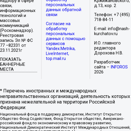
надзору в сфере
Кржижановского,
персональных
связи,
д.13, кор. 2
данных обратной
информационных
связи
Телефон: +7 (495)
технологий и
718-84-11
массовых
Согласие на
коммуникаций
обработку
E-mail: info@nash-
(Роскомнадзор).
персональных
kurchatov.ru
Реестровая
данных с помощью
запись Эл № ФС
И.О. главного
сервисов
77 –82331 от
редактора
Yandex.Metrika,
23.11.2021г
Дорохова Н.В.
LiveInternet,
top.mail.ru
ПОКАЗАТЬ
Разработчик
БАННЕРНЫЕ
сайта –
INFOROS
МЕСТА
2026
* Перечень иностранных и международных
неправительственных организаций, деятельность которых
признана нежелательной на территории Российской
Федерации:
Национальный фонд в поддержку демократии, Институт Открытое
Общество Фонд Содействия, Фонд Открытое общество, Американо-
российский фонд по экономическому и правовому развитию,
Национальный Демократический Институт Международных Отношений,