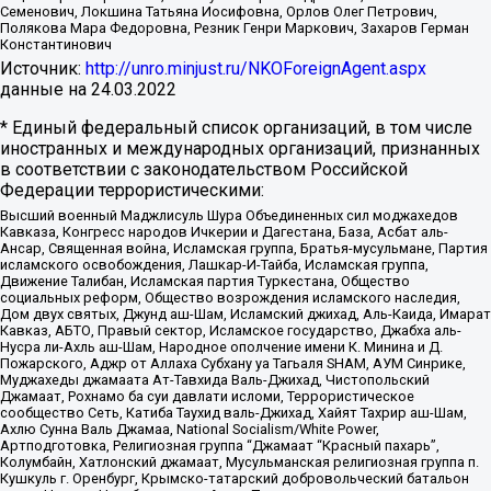
Семенович, Локшина Татьяна Иосифовна, Орлов Олег Петрович,
Полякова Мара Федоровна, Резник Генри Маркович, Захаров Герман
Константинович
Источник:
http://unro.minjust.ru/NKOForeignAgent.aspx
данные на
24.03.2022
* Единый федеральный список организаций, в том числе
иностранных и международных организаций, признанных
в соответствии с законодательством Российской
Федерации террористическими:
Высший военный Маджлисуль Шура Объединенных сил моджахедов
Кавказа, Конгресс народов Ичкерии и Дагестана, База, Асбат аль-
Ансар, Священная война, Исламская группа, Братья-мусульмане, Партия
исламского освобождения, Лашкар-И-Тайба, Исламская группа,
Движение Талибан, Исламская партия Туркестана, Общество
социальных реформ, Общество возрождения исламского наследия,
Дом двух святых, Джунд аш-Шам, Исламский джихад, Аль-Каида, Имарат
Кавказ, АБТО, Правый сектор, Исламское государство, Джабха аль-
Нусра ли-Ахль аш-Шам, Народное ополчение имени К. Минина и Д.
Пожарского, Аджр от Аллаха Субхану уа Тагьаля SHAM, АУМ Синрике,
Муджахеды джамаата Ат-Тавхида Валь-Джихад, Чистопольский
Джамаат, Рохнамо ба суи давлати исломи, Террористическое
сообщество Сеть, Катиба Таухид валь-Джихад, Хайят Тахрир аш-Шам,
Ахлю Сунна Валь Джамаа, National Socialism/White Power,
Артподготовка, Религиозная группа “Джамаат “Красный пахарь”,
Колумбайн, Хатлонский джамаат, Мусульманская религиозная группа п.
Кушкуль г. Оренбург, Крымско-татарский добровольческий батальон