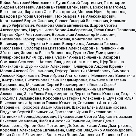
Бойко Анатолий Николаевич, Дугин Сергей Георгиевич, Пивоваров
Андрей Сергеевич, Аверин Виталий Евгеньевич, Барахоев Магомед
Бекханович, Шарипков Олег Викторович, Мошель Ирина Ароновна,
Шведов Григорий Сергеевич, Пономарев Лев Александрович,
Каргалицкий Борис Юльевич, Созаев Валерий Валерьевич, Исламов
Тимур Рифгатович, Романова Ольга Евгеньевна, Щаров Сергей
Алексадрович, Цирульников Борис Альбертович, Гасан Ольга Павловна,
Паутов Юрий Анатольевич, Верховский Александр Маркович,
Пислакова-Паркер Марина Петровна, Кочеткова Татьяна
Владимировна, Чуркина Наталья Валерьевна, Акимова Татьяна
Николаевна, Золотарева Екатерина Александровна, Рачинский Ян
Збигневич, Жемкова Елена Борисовна, Гудков Лев Дмитриевич,
Илларионова Юлия Юрьевна, Саранг Анна Васильевна, Захарова
Светлана Сергеевна, Аверин Владимир Анатольевич, Щур Татьяна
Михайловна, Щур Николай Алексеевич, Блинушов Андрей Юрьевич,
Мосин Алексей Геннадьевич, Гефтер Валентин Михайлович, Симонов
Алексей Кириллович, Флиге Ирина Анатольевна, Мельникова Валентина
Дмитриевна, Вититинова Елена Владимировна, Баженова Светлана
Куприяновна, Максимов Сергей Владимирович, Беляев Сергей
Иванович, Голубева Елена Николаевна, Ганнушкина Светлана
Алексеевна, Закс Елена Владимировна, Буртина Елена Юрьевна, Гендель
Людмила Залмановна, Кокорина Екатерина Алексеевна, Шуманов Илья
Вячеславович, Арапова Галина Юрьевна, Свечников Анатолий
Мариевич, Прохоров Вадим Юрьевич, Шахова Елена Владимировна,
Подузов Сергей Васильевич, Протасова Ирина Вячеславовна,
Литинский Леонид Борисович, Лукашевский Сергей Маркович, Бахмин
Вячеслав Иванович, Шабад Анатолий Ефимович, Сухих Дарья
Николаевна, Орлов Олег Петрович, Добровольская Анна Дмитриевна,
Королева Александра Евгеньевна, Смирнов Владимир Александрович,
Вицин Сергей Ефимович, Золотухин Борис Андреевич, Левинсон Лев