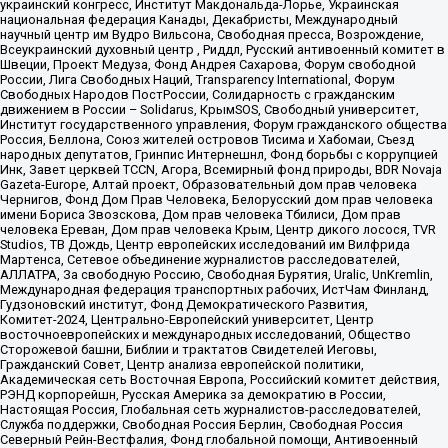
украинский конгресс, Институт Макдональда-Лорье, Украинская
национальная федерация Канады, Декабристы, Международный
научный центр им Вудро Вильсона, Свободная пресса, Возрождение,
Всеукраинский духовный центр , Риддл, Русский антивоенный комитет в
Швеции, Проект Медуза, Фонд Андрея Сахарова, Форум свободной
России, Лига Свободных Наций, Transparеncy International, Форум
Свободных Народов ПостРоссии, Солидарность с гражданским
движением в России – Solidarus, КрымSOS, Свободный университет,
Институт государственного управления, Форум гражданского общества
Россия, Беллона, Союз жителей островов Тисима и Хабомаи, Съезд
народных депутатов, Гринпис Интернешнл, Фонд борьбы с коррупцией
Инк, Завет церквей TCCN, Агора, Всемирный фонд природы, BDR Novaja
Gazeta-Europe, Алтай проект, Образовательный дом прав человека
Чернигов, Фонд Дом Прав Человека, Белорусский дом прав человека
имени Бориса Звозскова, Дом прав человека Тбилиси, Дом прав
человека Ереван, Дом прав человека Крым, Центр дикого лосося, TVR
Studios, ТВ Дождь, Центр европейских исследований им Вилфрида
Мартенса, Сетевое объединение журналистов расследователей,
АЛЛАТРА, За свободную Россию, Свободная Бурятия, Uralic, UnKremlin,
Международная федерация транспортных рабочих, ИстЧам Финланд,
Гудзоновский институт, Фонд Демократического Развития,
Комитет-2024, Центрально-Европейский университет, Центр
восточноевропейских и международных исследований, Общество
Сторожевой башни, Библии и трактатов Свидетелей Иеговы,
Гражданский Совет, Центр анализа европейской политики,
Академическая сеть Восточная Европа, Российский комитет действия,
РЭНД корпорейшн, Русская Америка за демократию в России,
Настоящая Россия, Глобальная сеть журналистов-расследователей,
Служба поддержки, Свободная Россия Берлин, Свободная Россия
Северный Рейн-Вестфалия, Фонд глобальной помощи, Антивоенный