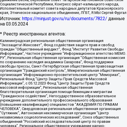
Социалистической Республики, Конгресс ойрат-калмыцкого народа,
Исполнительный комитет совета народных депутатов Красноярского
края, Этническое национальное объединение, ЛГБТ, Я.МЫ Сергей Фургал
Источник:
https://minjust.gov.ru/ru/documents/7822/
данные
на
03.05.2024
* Реестр иностранных агентов:
Калининградская региональная общественная организация "Экозащита!-Женсовет", Фонд содействия защите прав и свобод граждан "Общественный вердикт", Фонд "Институт Развития Свободы Информации", Частное учреждение "Информационное агентство МЕМО. РУ", Региональная общественная организация "Общественная комиссия по сохранению наследия академика Сахарова", Фонд поддержки свободы прессы, Санкт-Петербургская общественная правозащитная организация "Гражданский контроль", Межрегиональная общественная организация "Информационно-просветительский центр "Мемориал", Региональный Фонд "Центр Защиты Прав Средств Массовой Информации", с 05.12.2023 Фонд "Центр Защиты Прав Средств массовой информации", Региональная общественная благотворительная организация помощи беженцам и мигрантам "Гражданское содействие", Негосударственное образовательное учреждение дополнительного профессионального образования (повышение квалификации) специалистов "АКАДЕМИЯ ПО ПРАВАМ ЧЕЛОВЕКА", Свердловская региональная общественная организация "Сутяжник", Автономная некоммерческая организация "Центр независимых социологических исследований", Союз общественных объединений "Российский исследовательский центр по правам человека", Региональное общественное учреждение научно-информационный центр "МЕМОРИАЛ", Некоммерческая организация "Фонд защиты гласности", Автономная некоммерческая организация "Институт прав человека", Городская общественная организация "Екатеринбургское общество "МЕМОРИАЛ", Городская общественная организация "Рязанское историко-просветительское и правозащитное общество "Мемориал" (Рязанский Мемориал), Челябинский региональный орган общественной самодеятельности – женское общественное объединение "Женщины Евразии", Челябинский региональный орган общественной самодеятельности "Уральская правозащитная группа", Фонд содействия защите здоровья и социальной справедливости имени Андрея Рылькова, Автономная Некоммерческая Организация "Аналитический Центр Юрия Левады", Автономная некоммерческая организация социальной поддержки населения "Проект Апрель", Региональная общественная организация помощи женщинам и детям, находящимся в кризисной ситуации "Информационно-методический центр "Анна", Фонд содействия развитию массовых коммуникаций и правовому просвещению "Так-так-Так", Фонд содействия устойчивому развитию "Серебряная тайга", Свердловский региональный общественный фонд социальных проектов "Новое время", "Idel.Реалии", Кавказ.Реалии, Крым.Реалии, Телеканал Настоящее Время, Татаро-башкирская служба Радио Свобода (Azatliq Radiosi), Радио Свободная Европа/Радио Свобода (PCE/PC), "Сибирь.Реалии", "Фактограф", Благотворительный фонд помощи осужденным и их семьям, Автономная некоммерческая организация "Институт глобализации и социальных движений", Фонд "В защиту прав заключенных", Частное учреждение "Центр поддержки и содействия развитию средств массовой информации", Пензенский региональный общественный благотворительный фонд "Гражданский союз", "Север.Реалии", Некоммерческая организация Фонд "Правовая инициатива", Общество с ограниченной ответственностью "Радио Свободная Европа/Радио Свобода", Чешское информационное агентство "MEDIUM-ORIENT", Красноярская региональная общественная организация "Мы против СПИДа", Камалягин Денис Николаевич, Маркелов Сергей Евгеньевич, Пономарев Лев Александрович, Савицкая Людмила Алексеевна, Автономная некоммерческая организация "Центр по работе с проблемой насилия "НАСИЛИЮ.НЕТ", Межрегиональный профессиональный союз работников здравоохранения "Альянс врачей", Юридическое лицо, зарегистрированное в Латвийской Республике, SIA "Medusa Project" (регистрационный номер 40103797863, дата регистрации 10.06.2014), Некоммерческая организация "Фонд по борьбе с коррупцией", Автономная некоммерческая организация "Институт права и публичной политики", Баданин Роман Сергеевич, Гликин Максим Александрович, Железнова Мария Михайловна, Лукьянова Юлия Сергеевна, Маетная Елизавета Витальевна, Маняхин Петр Борисович, Чуракова Ольга Владимировна, Ярош Юлия Петровна, Юридическое лицо "The Insider SIA", зарегистрированное в Риге, Латвийская Республика (дата регистрации 26.06.2015), являющееся администратором доменного имени интернет-издания "The Insider SIA", https://theins.ru, Постернак Алексей Евгеньевич, Рубин Михаил Аркадьевич, Анин Роман Александрович, Юридическое лицо Istories fonds, зарегистрированное в Латвийской Республике (регистрационный номер 50008295751, дата регистрации 24.02.2020), Великовский Дмитрий Александрович, Долинина Ирина Николаевна, Мароховская Алеся Алексеевна, Шлейнов Роман Юрьевич, Шмагун Олеся Валентиновна, Общество с ограниченной ответственностью "Альтаир 2021", Общество с ограниченной ответственностью "Вега 2021", Общество с ограниченной ответственностью "Главный редактор 2021", Общество с ограниченной ответственностью "Ромашки монолит", Важенков Артем Валерьевич, Ивановская областная общественная организация "Центр гендерных исследований", Гурман Юрий Альбертович, Медиапроект "ОВД-Инфо", Егоров Владимир Владимирович, Жилинский Владимир Александрович, Общество с ограниченной ответственностью "ЗП", Иванова София Юрьевна, Карезина Инна Павловна, Кильтау Екатерина Викторовна, Петров Алексей Викторович, Пискунов Сергей Евгеньевич, Смирнов Сергей Сергеевич, Тихонов Михаил Сергеевич, Общество с ограниченной ответственностью "ЖУРНАЛИСТ-ИНОСТРАННЫЙ АГЕНТ", Арапова Галина Юрьевна, Вольтская Татьяна Анатольевна, Американская компания "Mason G.E.S. Anonymous Foundation" (США), являющаяся владельцем интернет-издания https://mnews.world/, Компания "Stichting Bellingcat", зарегистрированная в Нидерландах (дата регистрации 11.07.2018), Захаров Андрей Вячеславович, Клепиковская Екатерина Дмитриевна, Общество с ограниченной ответственностью "МЕМО", Перл Роман Александрович, Симонов Евгений Алексеевич, Соловьева Елена Анатольевна, Сотников Даниил Владимирович, Сурначева Елизавета Дмитриевна, Автономная некоммерческая организация по защите прав человека и информированию населения "Якутия – Наше Мнение", Общество с ограниченной ответственностью "Москоу диджитал медиа", с 26.01.2023 Общество с ограниченной ответственностью "Чайка Белые сады", Ветошкина Валерия Валерьевна, Заговора Максим Александрович, Межрегиональное общественное движение "Российская ЛГБТ - сеть", Оленичев Максим Владимирович, Павлов Иван Юрьевич, Скворцова Елена Сергеевна, Общество с ограниченной ответственностью "Как бы инагент", Кочетков Игорь Викторович, Общество с ограниченной ответственностью "Честные выборы", Еланчик Олег Александрович, Общество с ограниченной ответственностью "Нобелевский призыв", Гималова Регина Эмилевна, Григорьев Андрей Валерьевич, Григорьева Алина Александровна, Ассоциация по содействию защите прав призывников, альтернативнослужащих и военнослужащих "Правозащитная группа "Гражданин.Армия.Право", Хисамова Регина Фаритовна, Автономная некоммерческая организация по реализации социально-правовых программ "Лилит", Дальневосточное общественное движение "Маяк", Санкт-Петербургская ЛГБТ-инициативная группа "Выход", Инициативная группа ЛГБТ+ "Реверс", Алексеев Андрей Викторович, Бекбулатова Таисия Львовна, Беляев Иван Михайлович, Владыкина Елена Сергеевна, Гельман Марат Александрович, Никульшина Вероника Юрьевна, Толоконникова Надежда Андреевна, Шендерович Виктор Анатольевич, Общество с ограниченной ответственностью "Данное сообщение", Общество с ограниченной ответственностью Издательский дом "Новая глава", Айнбиндер Александра Александровна, Московский комьюнити-центр для ЛГБТ+инициатив, Благотворительный фонд развития филантропии, Deutsche Welle (Германия, Kurt-Schumacher-Strasse 3, 53113 Bonn), Борзунова Мария Михайловна, Воробьев Виктор Викторович, Голубева Анна Львовна, Константинова Алла Михайловна, Малкова Ирина Владимировна, Мурадов Мурад Абдулгалимович, Осетинская Елизавета Николаевна, Понасенков Евгений Николаевич, Ганапольский Матвей Юрьевич, Киселев Евгений Алексеевич, Борухович Ирина Григорьевна, Дремин Иван Тимофеевич, Дубровский Дмитрий Викторович, Красноярская региональная общественная организация поддержки и развития альтернативных образовательных технологий и межкультурных коммуникаций "ИНТЕРРА", Маяковская Екатерина Алексеевна, Фейгин Марк Захарович, Филимонов Андрей Викторович, Дзугкоева Регина Николаевна, Доброхотов Роман Александрович, Дудь Юрий Александрович, Елкин Сергей Владимирович, Кругликов Кирилл Игоревич, Сабунаева Мария Леонидовна, Семенов Алексей Владимирович, Шаинян Карен Багратович, Шульман Екатерина Михайловна, Асафьев Артур Валерьевич, Вахштайн Виктор Семенович, Венедиктов Алексей Алексеевич, Лушникова Екатерина Евгеньевна, Волков Леонид Михайлович, Невзоров Александр Глебович, Пархоменко Сергей Борисович, Сироткин Ярослав Николаевич, Кара-Мурза Владимир Владимирович, Баранова Наталья Владимировна, Гозман Леонид Яковлевич, Кагарлицкий Борис Юльевич, Климарев Михаил Валерьевич, Милов Владимир Станиславович, Автономная некоммерческая организация Краснодарский центр современного искусства "Типография", Моргенштерн Алишер Тагирович, Соболь Любовь Эдуардовна, Общество с ограниченной ответственностью "ЛИЗА НОРМ", Каспаров Гарри Кимович, Ходорковский Михаил Борисович, Общество с ограниченной ответственностью "Апрельские тезисы", Данилович Ирина Брониславовна, Кашин Олег Владимирович, Петров Николай Владимирович, Пивоваров Алексей Владимирович, Соколов Михаил Владимирович, Цветкова Юлия Владимировна, Чичваркин Евгений Александрович, Комитет против пыток/Команда против пыток, Общество с ограниченной ответственностью "Первый научный", Общество с ограниченной ответственностью "Вертолет и ко", Белоцерковская Вероника Борисовна, Кац Максим Евгеньевич, Лазарева Татьяна Юрьевна, Шаведдинов Руслан Табризович, Яшин Илья Валерьевич, Общество с ограниченной ответственностью "Иноагент ААВ", Алешковский Дмитрий Петрович, Альбац Евгения Марковна, Быков Дмитрий Львович, Галямина Юлия Евгеньевна, Лойко Сергей Леонидович, Мартынов Кирилл Константинович, Медведев Сергей Александрович, Крашенинников Федор Геннадиевич, Гордеева Катерина Вл