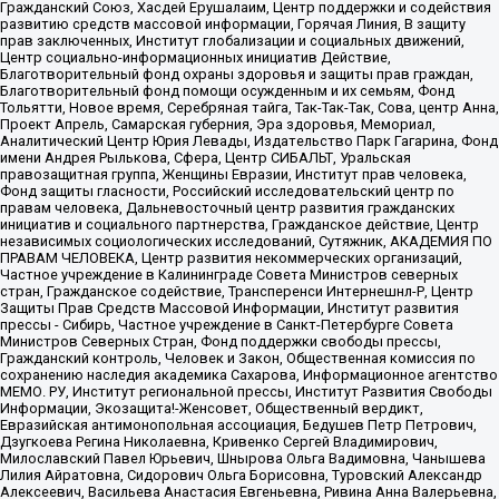
Гражданский Союз, Хасдей Ерушалаим, Центр поддержки и содействия
развитию средств массовой информации, Горячая Линия, В защиту
прав заключенных, Институт глобализации и социальных движений,
Центр социально-информационных инициатив Действие,
Благотворительный фонд охраны здоровья и защиты прав граждан,
Благотворительный фонд помощи осужденным и их семьям, Фонд
Тольятти, Новое время, Серебряная тайга, Так-Так-Так, Сова, центр Анна,
Проект Апрель, Самарская губерния, Эра здоровья, Мемориал,
Аналитический Центр Юрия Левады, Издательство Парк Гагарина, Фонд
имени Андрея Рылькова, Сфера, Центр СИБАЛЬТ, Уральская
правозащитная группа, Женщины Евразии, Институт прав человека,
Фонд защиты гласности, Российский исследовательский центр по
правам человека, Дальневосточный центр развития гражданских
инициатив и социального партнерства, Гражданское действие, Центр
независимых социологических исследований, Сутяжник, АКАДЕМИЯ ПО
ПРАВАМ ЧЕЛОВЕКА, Центр развития некоммерческих организаций,
Частное учреждение в Калининграде Совета Министров северных
стран, Гражданское содействие, Трансперенси Интернешнл-Р, Центр
Защиты Прав Средств Массовой Информации, Институт развития
прессы - Сибирь, Частное учреждение в Санкт-Петербурге Совета
Министров Северных Стран, Фонд поддержки свободы прессы,
Гражданский контроль, Человек и Закон, Общественная комиссия по
сохранению наследия академика Сахарова, Информационное агентство
МЕМО. РУ, Институт региональной прессы, Институт Развития Свободы
Информации, Экозащита!-Женсовет, Общественный вердикт,
Евразийская антимонопольная ассоциация, Бедушев Петр Петрович,
Дзугкоева Регина Николаевна, Кривенко Сергей Владимирович,
Милославский Павел Юрьевич, Шнырова Ольга Вадимовна, Чанышева
Лилия Айратовна, Сидорович Ольга Борисовна, Туровский Александр
Алексеевич, Васильева Анастасия Евгеньевна, Ривина Анна Валерьевна,