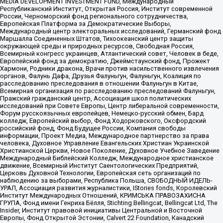
MEDIA DEVELOPMENT INVESTMENT FUND, Международный
Республиканский Институт, Открытая Россия, Институт современной
России, Черноморский фонд регионального сотрудничества,
Европейская Платформа за Демократические Выборы,
Международный центр электоральных исследований, Германский фонд
Маршалла Соединенных Штатов, Тихоокеанский центр защиты
окружающей среды и природных ресурсов, Свободная Россия,
Всемирный конгресс украинцев, Атлантический совет, Человек в беде,
Европейский фонд за демократию, Джеймстаунский фонд, Прожект
Хармони, Родники дракона, Врачи против насильственного извлечения
органов, Фалунь Дафа, Друзья Фалуньгун, Фалуньгун, Коалиция по
расследованию преследования в отношении Фалуньгун в Китае,
Всемирная организация по расследованию преследований Фалуньгун,
Пражский гражданский центр, Ассоциация школ политических
исследований при Совете Европы, Центр либеральной современности,
Форум русскоязычных европейцев, Немецко-русский обмен, Бард
колледж, Европейский выбор, Фонд Ходорковского, Оксфордский
российский фонд, Фонд Будущее России, Компания свободы
информации, Проект Медиа, Международное партнерство за права
человека, Духовное Управление Евангельских Христиан Украинской
Христианской Церкви, Новое Поколение, Духовное Учебное Заведение
Международный Библейский Колледж, Международное христианское
движение, Всемирный Институт Саентологических Предприятий,
Церковь Духовной Технологии, Европейская сеть организаций по
наблюдению за выборами, Республика Польша, СВОБОДНЫЙ ИДЕЛЬ-
УРАЛ, Ассоциация развития журналистики, IStories fonds, Королевский
Институт Международных Отношений, КРИМСЬКА ПРАВОЗАХИСНА
ГРУПА, Фонд имени Генриха Бёлля, Stichting Bellingcat, Bellingcat Ltd, The
Insider, Институт правовой инициативы Центральной и Восточной
Европы, Фонд Открытой Эстонии, Calvert 22 Foundation, Канадский