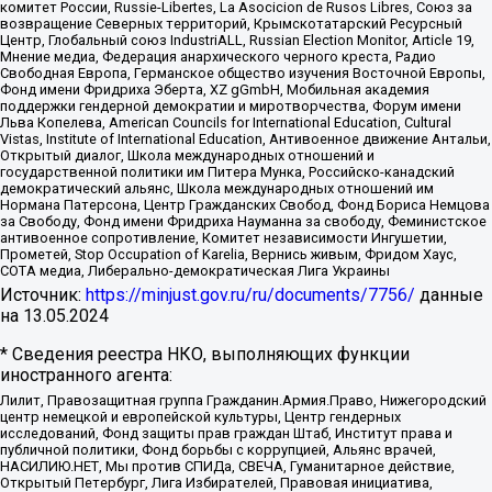
комитет России, Russie-Libertes, La Asocicion de Rusos Libres, Союз за
возвращение Северных территорий, Крымскотатарский Ресурсный
Центр, Глобальный союз IndustriALL, Russian Election Monitor, Article 19,
Мнение медиа, Федерация анархического черного креста, Радио
Свободная Европа, Германское общество изучения Восточной Европы,
Фонд имени Фридриха Эберта, XZ gGmbH, Мобильная академия
поддержки гендерной демократии и миротворчества, Форум имени
Льва Копелева, American Councils for International Education, Cultural
Vistas, Institute of International Education, Антивоенное движение Антальи,
Открытый диалог, Школа международных отношений и
государственной политики им Питера Мунка, Российско-канадский
демократический альянс, Школа международных отношений им
Нормана Патерсона, Центр Гражданских Свобод, Фонд Бориса Немцова
за Свободу, Фонд имени Фридриха Науманна за свободу, Феминистское
антивоенное сопротивление, Комитет независимости Ингушетии,
Прометей, Stop Occupation of Karelia, Вернись живым, Фридом Хаус,
СОТА медиа, Либерально-демократическая Лига Украины
Источник:
https://minjust.gov.ru/ru/documents/7756/
данные
на
13.05.2024
* Сведения реестра НКО, выполняющих функции
иностранного агента:
Лилит, Правозащитная группа Гражданин.Армия.Право, Нижегородский
центр немецкой и европейской культуры, Центр гендерных
исследований, Фонд защиты прав граждан Штаб, Институт права и
публичной политики, Фонд борьбы с коррупцией, Альянс врачей,
НАСИЛИЮ.НЕТ, Мы против СПИДа, СВЕЧА, Гуманитарное действие,
Открытый Петербург, Лига Избирателей, Правовая инициатива,