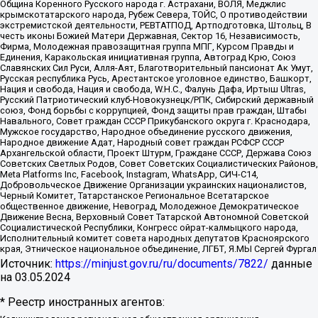
Община Коренного Русского народа г. Астрахани, ВОЛЯ, Меджлис
крымскотатарского народа, Рубеж Севера, ТОЙС, О противодействии
экстремистской деятельности, РЕВТАТПОД, Артподготовка, Штольц, В
честь иконы Божией Матери Державная, Сектор 16, Независимость,
Фирма, Молодежная правозащитная группа МПГ, Курсом Правды и
Единения, Каракольская инициативная группа, Автоград Крю, Союз
Славянских Сил Руси, Алля-Аят, Благотворительный пансионат Ак Умут,
Русская республика Русь, Арестантское уголовное единство, Башкорт,
Нация и свобода, Нация и свобода, W.H.С., Фалунь Дафа, Иртыш Ultras,
Русский Патриотический клуб-Новокузнецк/РПК, Сибирский державный
союз, Фонд борьбы с коррупцией, Фонд защиты прав граждан, Штабы
Навального, Совет граждан СССР Прикубанского округа г. Краснодара,
Мужское государство, Народное объединение русского движения,
Народное движение Адат, Народный совет граждан РСФСР СССР
Архангельской области, Проект Штурм, Граждане СССР, Держава Союз
Советских Светлых Родов, Совет Советских Социалистических Районов,
Meta Platforms Inc, Facebook, Instagram, WhatsApp, СИЧ-С14,
Добровольческое Движение Организации украинских националистов,
Черный Комитет, Татарстанское Региональное Всетатарское
общественное движение, Невоград, Молодежное Демократическое
Движение Весна, Верховный Совет Татарской Автономной Советской
Социалистической Республики, Конгресс ойрат-калмыцкого народа,
Исполнительный комитет совета народных депутатов Красноярского
края, Этническое национальное объединение, ЛГБТ, Я.МЫ Сергей Фургал
Источник:
https://minjust.gov.ru/ru/documents/7822/
данные
на
03.05.2024
* Реестр иностранных агентов: