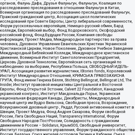
органов, Фалунь Дафа, Друзья Фалуньгун, Фалуньгун, Коалиция по
расследованию преследования в отношении Фалуньгун в Китае,
Всемирная организация по расследованию преследований Фалуньгун,
Пражский гражданский центр, Ассоциация школ политических
исследований при Совете Европы, Центр либеральной современности,
Форум русскоязычных европейцев, Немецко-русский обмен, Бард
колледж, Европейский выбор, Фонд Ходорковского, Оксфордский
российский фонд, Фонд Будущее России, Компания свободы
информации, Проект Медиа, Международное партнерство за права
человека, Духовное Управление Евангельских Христиан Украинской
Христианской Церкви, Новое Поколение, Духовное Учебное Заведение
Международный Библейский Колледж, Международное христианское
движение, Всемирный Институт Саентологических Предприятий,
Церковь Духовной Технологии, Европейская сеть организаций по
наблюдению за выборами, Республика Польша, СВОБОДНЫЙ ИДЕЛЬ-
УРАЛ, Ассоциация развития журналистики, IStories fonds, Королевский
Институт Международных Отношений, КРИМСЬКА ПРАВОЗАХИСНА
ГРУПА, Фонд имени Генриха Бёлля, Stichting Bellingcat, Bellingcat Ltd, The
Insider, Институт правовой инициативы Центральной и Восточной
Европы, Фонд Открытой Эстонии, Calvert 22 Foundation, Канадский
украинский конгресс, Институт Макдональда-Лорье, Украинская
национальная федерация Канады, Декабристы, Международный
научный центр им Вудро Вильсона, Свободная пресса, Возрождение,
Всеукраинский духовный центр , Риддл, Русский антивоенный комитет в
Швеции, Проект Медуза, Фонд Андрея Сахарова, Форум свободной
России, Лига Свободных Наций, Transparеncy International, Форум
Свободных Народов ПостРоссии, Солидарность с гражданским
движением в России – Solidarus, КрымSOS, Свободный университет,
Институт государственного управления, Форум гражданского общества
Россия, Беллона, Союз жителей островов Тисима и Хабомаи, Съезд