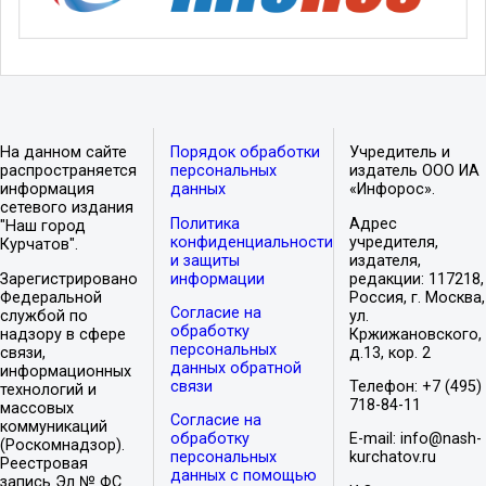
На данном сайте
Порядок обработки
Учредитель и
распространяется
персональных
издатель ООО ИА
информация
данных
«Инфорос».
сетевого издания
Политика
Адрес
"Наш город
конфиденциальности
учредителя,
Курчатов".
и защиты
издателя,
Зарегистрировано
информации
редакции: 117218,
Федеральной
Россия, г. Москва,
Согласие на
службой по
ул.
обработку
надзору в сфере
Кржижановского,
персональных
связи,
д.13, кор. 2
данных обратной
информационных
связи
Телефон: +7 (495)
технологий и
718-84-11
массовых
Согласие на
коммуникаций
обработку
E-mail: info@nash-
(Роскомнадзор).
персональных
kurchatov.ru
Реестровая
данных с помощью
запись Эл № ФС