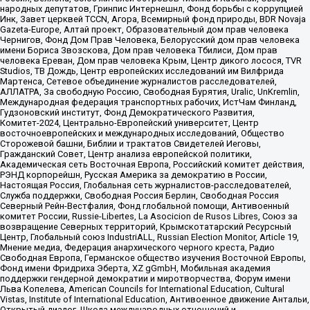
народных депутатов, Гринпис Интернешнл, Фонд борьбы с коррупцией
Инк, Завет церквей TCCN, Агора, Всемирный фонд природы, BDR Novaja
Gazeta-Europe, Алтай проект, Образовательный дом прав человека
Чернигов, Фонд Дом Прав Человека, Белорусский дом прав человека
имени Бориса Звозскова, Дом прав человека Тбилиси, Дом прав
человека Ереван, Дом прав человека Крым, Центр дикого лосося, TVR
Studios, ТВ Дождь, Центр европейских исследований им Вилфрида
Мартенса, Сетевое объединение журналистов расследователей,
АЛЛАТРА, За свободную Россию, Свободная Бурятия, Uralic, UnKremlin,
Международная федерация транспортных рабочих, ИстЧам Финланд,
Гудзоновский институт, Фонд Демократического Развития,
Комитет-2024, Центрально-Европейский университет, Центр
восточноевропейских и международных исследований, Общество
Сторожевой башни, Библии и трактатов Свидетелей Иеговы,
Гражданский Совет, Центр анализа европейской политики,
Академическая сеть Восточная Европа, Российский комитет действия,
РЭНД корпорейшн, Русская Америка за демократию в России,
Настоящая Россия, Глобальная сеть журналистов-расследователей,
Служба поддержки, Свободная Россия Берлин, Свободная Россия
Северный Рейн-Вестфалия, Фонд глобальной помощи, Антивоенный
комитет России, Russie-Libertes, La Asocicion de Rusos Libres, Союз за
возвращение Северных территорий, Крымскотатарский Ресурсный
Центр, Глобальный союз IndustriALL, Russian Election Monitor, Article 19,
Мнение медиа, Федерация анархического черного креста, Радио
Свободная Европа, Германское общество изучения Восточной Европы,
Фонд имени Фридриха Эберта, XZ gGmbH, Мобильная академия
поддержки гендерной демократии и миротворчества, Форум имени
Льва Копелева, American Councils for International Education, Cultural
Vistas, Institute of International Education, Антивоенное движение Антальи,
Открытый диалог, Школа международных отношений и