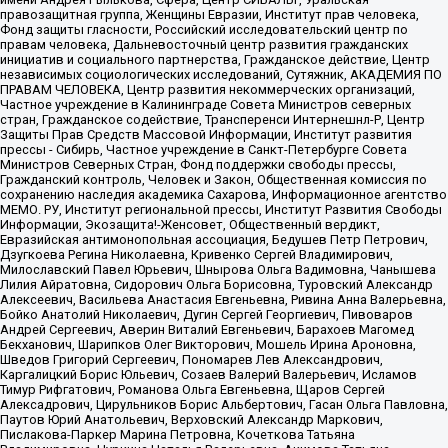
правозащитная группа, Женщины Евразии, Институт прав человека,
Фонд защиты гласности, Российский исследовательский центр по
правам человека, Дальневосточный центр развития гражданских
инициатив и социального партнерства, Гражданское действие, Центр
независимых социологических исследований, Сутяжник, АКАДЕМИЯ ПО
ПРАВАМ ЧЕЛОВЕКА, Центр развития некоммерческих организаций,
Частное учреждение в Калининграде Совета Министров северных
стран, Гражданское содействие, Трансперенси Интернешнл-Р, Центр
Защиты Прав Средств Массовой Информации, Институт развития
прессы - Сибирь, Частное учреждение в Санкт-Петербурге Совета
Министров Северных Стран, Фонд поддержки свободы прессы,
Гражданский контроль, Человек и Закон, Общественная комиссия по
сохранению наследия академика Сахарова, Информационное агентство
МЕМО. РУ, Институт региональной прессы, Институт Развития Свободы
Информации, Экозащита!-Женсовет, Общественный вердикт,
Евразийская антимонопольная ассоциация, Бедушев Петр Петрович,
Дзугкоева Регина Николаевна, Кривенко Сергей Владимирович,
Милославский Павел Юрьевич, Шнырова Ольга Вадимовна, Чанышева
Лилия Айратовна, Сидорович Ольга Борисовна, Туровский Александр
Алексеевич, Васильева Анастасия Евгеньевна, Ривина Анна Валерьевна,
Бойко Анатолий Николаевич, Дугин Сергей Георгиевич, Пивоваров
Андрей Сергеевич, Аверин Виталий Евгеньевич, Барахоев Магомед
Бекханович, Шарипков Олег Викторович, Мошель Ирина Ароновна,
Шведов Григорий Сергеевич, Пономарев Лев Александрович,
Каргалицкий Борис Юльевич, Созаев Валерий Валерьевич, Исламов
Тимур Рифгатович, Романова Ольга Евгеньевна, Щаров Сергей
Алексадрович, Цирульников Борис Альбертович, Гасан Ольга Павловна,
Паутов Юрий Анатольевич, Верховский Александр Маркович,
Пислакова-Паркер Марина Петровна, Кочеткова Татьяна