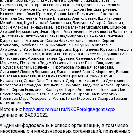
Владимировна, Чуркина Наталья Валерьевна, Акимова Татьяна
Николаевна, Золотарева Екатерина Александровна, Рачинский Ян
Збигневич, Жемкова Елена Борисовна, Гудков Лев Дмитриевич,
Илларионова Юлия Юрьевна, Саранг Анна Васильевна, Захарова
Светлана Сергеевна, Аверин Владимир Анатольевич, Щур Татьяна
Михайловна, Щур Николай Алексеевич, Блинушов Андрей Юрьевич,
Мосин Алексей Геннадьевич, Гефтер Валентин Михайлович, Симонов
Алексей Кириллович, Флиге Ирина Анатольевна, Мельникова Валентина
Дмитриевна, Вититинова Елена Владимировна, Баженова Светлана
Куприяновна, Максимов Сергей Владимирович, Беляев Сергей
Иванович, Голубева Елена Николаевна, Ганнушкина Светлана
Алексеевна, Закс Елена Владимировна, Буртина Елена Юрьевна, Гендель
Людмила Залмановна, Кокорина Екатерина Алексеевна, Шуманов Илья
Вячеславович, Арапова Галина Юрьевна, Свечников Анатолий
Мариевич, Прохоров Вадим Юрьевич, Шахова Елена Владимировна,
Подузов Сергей Васильевич, Протасова Ирина Вячеславовна,
Литинский Леонид Борисович, Лукашевский Сергей Маркович, Бахмин
Вячеслав Иванович, Шабад Анатолий Ефимович, Сухих Дарья
Николаевна, Орлов Олег Петрович, Добровольская Анна Дмитриевна,
Королева Александра Евгеньевна, Смирнов Владимир Александрович,
Вицин Сергей Ефимович, Золотухин Борис Андреевич, Левинсон Лев
Семенович, Локшина Татьяна Иосифовна, Орлов Олег Петрович,
Полякова Мара Федоровна, Резник Генри Маркович, Захаров Герман
Константинович
Источник:
http://unro.minjust.ru/NKOForeignAgent.aspx
данные на
24.03.2022
* Единый федеральный список организаций, в том числе
иностранных и международных организаций, признанных