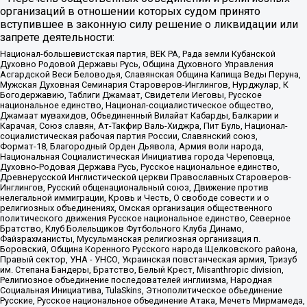
организаций в отношении которых судом принято
вступившее в законную силу решение о ликвидации или
запрете деятельности:
Национал-большевистская партия, ВЕК РА, Рада земли Кубанской
Духовно Родовой Державы Русь, Община Духовного Управления
Асгардской Веси Беловодья, Славянская Община Капища Веды Перуна,
Мужская Духовная Семинария Староверов-Инглингов, Нурджулар, К
Богодержавию, Таблиги Джамаат, Свидетели Иеговы, Русское
национальное единство, Национал-социалистическое общество,
Джамаат мувахидов, Объединенный Вилайат Кабарды, Балкарии и
Карачая, Союз славян, Ат-Такфир Валь-Хиджра, Пит Буль, Национал-
социалистическая рабочая партия России, Славянский союз,
Формат-18, Благородный Орден Дьявола, Армия воли народа,
Национальная Социалистическая Инициатива города Череповца,
Духовно-Родовая Держава Русь, Русское национальное единство,
Древнерусской Инглистической церкви Православных Староверов-
Инглингов, Русский общенациональный союз, Движение против
нелегальной иммиграции, Кровь и Честь, О свободе совести и о
религиозных объединениях, Омская организация общественного
политического движения Русское национальное единство, Северное
Братство, Клуб Болельщиков Футбольного Клуба Динамо,
Файзрахманисты, Мусульманская религиозная организация п.
Боровский, Община Коренного Русского народа Щелковского района,
Правый сектор, УНА - УНСО, Украинская повстанческая армия, Тризуб
им. Степана Бандеры, Братство, Белый Крест, Misanthropic division,
Религиозное объединение последователей инглиизма, Народная
Социальная Инициатива, TulaSkins, Этнополитическое объединение
Русские, Русское национальное объединение Атака, Мечеть Мирмамеда,