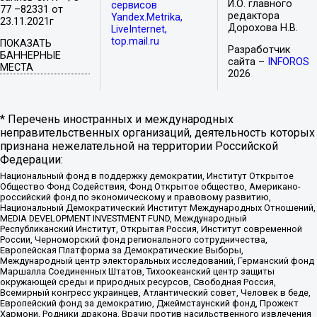
И.О. главного
сервисов
77 –82331 от
редактора
Yandex.Metrika,
23.11.2021г
Дорохова Н.В.
LiveInternet,
top.mail.ru
ПОКАЗАТЬ
Разработчик
БАННЕРНЫЕ
сайта –
INFOROS
МЕСТА
2026
* Перечень иностранных и международных
неправительственных организаций, деятельность которых
признана нежелательной на территории Российской
Федерации:
Национальный фонд в поддержку демократии, Институт Открытое
Общество Фонд Содействия, Фонд Открытое общество, Американо-
российский фонд по экономическому и правовому развитию,
Национальный Демократический Институт Международных Отношений,
MEDIA DEVELOPMENT INVESTMENT FUND, Международный
Республиканский Институт, Открытая Россия, Институт современной
России, Черноморский фонд регионального сотрудничества,
Европейская Платформа за Демократические Выборы,
Международный центр электоральных исследований, Германский фонд
Маршалла Соединенных Штатов, Тихоокеанский центр защиты
окружающей среды и природных ресурсов, Свободная Россия,
Всемирный конгресс украинцев, Атлантический совет, Человек в беде,
Европейский фонд за демократию, Джеймстаунский фонд, Прожект
Хармони, Родники дракона, Врачи против насильственного извлечения