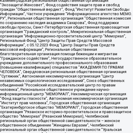
Калининградская региональная общественная организация "Экозащита!-Женсовет", Фонд содействия защите прав и свобод граждан "Общественный вердикт", Фонд "Институт Развития Свободы Информации", Частное учреждение "Информационное агентство МЕМО. РУ", Региональная общественная организация "Общественная комиссия по сохранению наследия академика Сахарова", Фонд поддержки свободы прессы, Санкт-Петербургская общественная правозащитная организация "Гражданский контроль", Межрегиональная общественная организация "Информационно-просветительский центр "Мемориал", Региональный Фонд "Центр Защиты Прав Средств Массовой Информации", с 05.12.2023 Фонд "Центр Защиты Прав Средств массовой информации", Региональная общественная благотворительная организация помощи беженцам и мигрантам "Гражданское содействие", Негосударственное образовательное учреждение дополнительного профессионального образования (повышение квалификации) специалистов "АКАДЕМИЯ ПО ПРАВАМ ЧЕЛОВЕКА", Свердловская региональная общественная организация "Сутяжник", Автономная некоммерческая организация "Центр независимых социологических исследований", Союз общественных объединений "Российский исследовательский центр по правам человека", Региональное общественное учреждение научно-информационный центр "МЕМОРИАЛ", Некоммерческая организация "Фонд защиты гласности", Автономная некоммерческая организация "Институт прав человека", Городская общественная организация "Екатеринбургское общество "МЕМОРИАЛ", Городская общественная организация "Рязанское историко-просветительское и правозащитное общество "Мемориал" (Рязанский Мемориал), Челябинский региональный орган общественной самодеятельности – женское общественное объединение "Женщины Евразии", Челябинский региональный орган общественной самодеятельности "Уральская правозащитная группа", Фонд содействия защите здоровья и социальной справедливости имени Андрея Рылькова, Автономная Некоммерческая Организация "Аналитический Центр Юрия Левады", Автономная некоммерческая организация социальной поддержки населения "Проект Апрель", Региональная общественная организация помощи женщинам и детям, находящимся в кризисной ситуации "Информационно-методический центр "Анна", Фонд содействия развитию массовых коммуникаций и правовому просвещению "Так-так-Так", Фонд содействия устойчивому развитию "Серебряная тайга", Свердловский региональный общественный фонд социальных проектов "Новое время", "Idel.Реалии", Кавказ.Реалии, Крым.Реалии, Телеканал Настоящее Время, Татаро-башкирская служба Радио Свобода (Azatliq Radiosi), Радио Свободная Европа/Радио Свобода (PCE/PC), "Сибирь.Реалии", "Фактограф", Благотворительный фонд помощи осужденным и их семьям, Автономная некоммерческая организация "Институт глобализации и социальных движений", Фонд "В защиту прав заключенных", Частное учреждение "Центр поддержки и содействия развитию средств массовой информации", Пензенский региональный общественный благотворительный фонд "Гражданский союз", "Север.Реалии", Некоммерческая организация Фонд "Правовая инициатива", Общество с ограниченной ответственностью "Радио Свободная Европа/Радио Свобода", Чешское информационное агентство "MEDIUM-ORIENT", Красноярская региональная общественная организация "Мы против СПИДа", Камалягин Денис Николаевич, Маркелов Сергей Евгеньевич, Пономарев Лев Александрович, Савицкая Людмила Алексеевна, Автономная некоммерческая организация "Центр по работе с проблемой насилия "НАСИЛИЮ.НЕТ", Межрегиональный профессиональный союз работников здравоохранения "Альянс врачей", Юридическое лицо, зарегистрированное в Латвийской Республике, SIA "Medusa Project" (регистрационный номер 40103797863, дата регистрации 10.06.2014), Некоммерческая организация "Фонд по борьбе с коррупцией", Автономная некоммерческая организация "Институт права и публичной политики", Баданин Роман Сергеевич, Гликин Максим Александрович, Железнова Мария Михайловна, Лукьянова Юлия Сергеевна, Маетная Елизавета Витальевна, Маняхин Петр Борисович, Чуракова Ольга Владимировна, Ярош Юлия Петровна, Юридическое лицо "The Insider SIA", зарегистрированное в Риге, Латвийская Республика (дата регистрации 26.06.2015), являющееся администратором доменного имени интернет-издания "The Insider SIA", https://theins.ru, Постернак Алексей Евгеньевич, Рубин Михаил Аркадьевич, Анин Роман Александрович, Юридическое лицо Istories fonds, зарегистрированное в Латвийской Республике (регистрационный номер 50008295751, дата регистрации 24.02.2020), Великовский Дмитрий Александрович, Долинина Ирина Николаевна, Мароховская Алеся Алексеевна, Шлейнов Роман Юрьевич, Шмагун Олеся Валентиновна, Общество с ограниченной ответственностью "Альтаир 2021", Общество с ограниченной ответственностью "Вега 2021", Общество с ограниченной ответственностью "Главный редактор 2021", Общество с ограниченной ответственностью "Ромашки монолит", Важенков Артем Валерьевич, Ивановская областная общественная организация "Центр гендерных исследований", Гурман Юрий Альбертович, Медиапроект "ОВД-Инфо", Егоров Владимир Владимирович, Жилинский Владимир Александрович, Общество с ограниченной ответственностью "ЗП", Иванова София Юрьевна, Карезина Инна Павловна, Кильтау Екатерина Викторовна, Петров Алексей Викторович, Пискунов Сергей Евгеньевич, Смирнов Сергей Сергеевич, Тихонов Михаил Сергеевич, Общество с ограниченной ответственностью "ЖУРНАЛИСТ-ИНОСТРАННЫЙ АГЕНТ", Арапова Галина Юрьевна, Вольтская Татьяна Анатольевна, Американская компания "Mason G.E.S. Anonymous Foundation" (США), являющаяся владельцем интернет-издания https://mnews.world/, Компания "Stichting Bellingcat", зарегистрированная в Нидерландах (дата регистрации 11.07.2018), Захаров Андрей Вячеславович, Клепиковская Екатерина Дмитриевна, Общество с ограниченной ответственностью "МЕМО", Перл Роман Александрович, Симонов Евгений Алексеевич, Соловьева Елена Анатольевна, Сотников Даниил Владимирович, Сурначева Елизавета Дмитриевна, Автономная некоммерческая организация по защите прав человека и информированию населения "Якутия – Наше Мнение", Общество с ограниченной ответственностью "Москоу диджитал медиа", с 26.01.2023 Общество с ограниченной ответственностью "Чайка Белые сады", Ветошкина Валерия Валерьевна, Заговора Максим Александрович, Межрегиональное общественное движение "Российская ЛГБТ - сеть", Оленичев Максим Владимирович, Павлов Иван Юрьевич, Скворцова Елена Сергеевна, Общество с ограниченной ответственностью "Как бы инагент", Кочетков Игорь Викторович, Общество с ограниченной ответственностью "Честные выборы", Еланчик Олег Александрович, Общество с ограниченной ответственностью "Нобелевский призыв", Гималова Регина Эмилевна, Григорьев Андрей Валерьевич, Григорьева Алина Александровна, Ассоциация по содействию защите прав призывников, альтернативнослужащих и военнослужащих "Правозащитная группа "Гражданин.Армия.Право", Хисамова Регина Фаритовна, Автономная некоммерческая организация по реализации социально-правовых программ "Лилит", Дальневосточное общественное движение "Маяк", Санкт-Петербургская ЛГБТ-инициативная группа "Выход", Инициативная группа ЛГБТ+ "Реверс", Алексеев Андрей Викторович, Бекбулатова Таисия Львовна, Беляев Иван Михайлович, Владыкина Елена Сергеевна, Гельман Марат Александрович, Никульшина Вероника Юрьевна, Толоконникова Надежда Андреевна, Шендерович Виктор Анатольевич, Общество с ограниченной ответственностью "Данное сообщение", Общество с ограниченной ответственностью Издательский дом "Новая глава", Айнбиндер Александра Александровна, Московский комьюнити-центр для ЛГБТ+инициатив, Благотворительный фонд развития филантропии, Deutsche Welle (Германия, Kurt-Schumacher-Strasse 3, 53113 Bonn), Борзунова Мария Михайловна, Воробьев Виктор Викторович, Голубева Анна Львовна, Константинова Алла Михайловна, Малкова Ирина Владимировна, Мурадов Мурад Абдулгалимович, Осетинская Елизавета Николаевна, Понасенков Евгений Николаевич, Ганапольский Матвей Юрьевич, Киселев Евгений Алексеевич, Борухович Ирина Григорьевна, Дремин Иван Тимофеевич, Дубровский Дмитрий Викторович, Красноярская региональная общественная организация поддержки и развития альтернативных образовательных технологий и межкультурных коммуникаций "ИНТЕРРА", Маяковская Екатерина Алексеевна, Фейгин Марк Захарович, Филимонов Андрей Викторович, Дзугкоева Регина Николаевна, Доброхотов Роман Александрович, Дудь Юрий Александрович, Елкин Сергей Владимирович, Кругликов Кирилл Игоревич, Сабунаева Мария Леонидовна, Семенов Алексей Владимирович, Шаинян Карен Багратович, Шульман Екатерина Михайловна, Асафьев Артур Валерьевич, Вахштайн Виктор Семенович, Венедиктов Алексей Алексеевич, Лушникова Екатерина Евгеньевна, Волков Леонид Михайлович, Невзоров Александр Глебович, Пархоменко Сергей Борисович, Сироткин Ярослав Николаевич, Кара-Мурза Владимир Владимирович, Баранова Наталья Владимировна, Гозман Леонид Яковлевич, Кагарлицкий Борис Юльевич, Климарев Михаил Валерьевич, Милов Владимир Станиславович, Автономная некоммерческая организация Краснодарский центр современного искусства "Типография", Моргенштерн Алишер Тагирович, Соболь Любовь Эдуардовна, Общество с ограниченной ответственностью "ЛИЗА НОРМ", Каспаров Гарри Кимович, Ходорковский Михаил Борисович, Общество с ограниченной ответственностью "Апрельские тезисы", Данилович Ирина Брониславовна, Кашин Олег Владимирович, Петров Николай Владимирович, Пивоваров Алексей Владимирович, Соколов Михаил Владимирович, Цветкова Юлия Владимировна, Чичваркин Евгений Александрович, Комитет против пыток/Команда против пыток, Общество с ограниченной ответственностью "Первый научный", Общество с ограниченной ответственностью "Вертолет и ко", Белоцерковская Вероника Борисовна, Кац Максим Евгеньевич, Лазарева Татьяна Юрьевна, Шаведдинов Руслан Табризович, Яшин Илья Валерьевич, Общество с ограниченной ответственностью "Иноагент ААВ", Алешковский Дмитрий Петрович, Альбац Евгения Марковна, Быков Дмитрий Львович, Галямина Юлия Евгеньевна, Лойко Сергей Леонидович, Мартынов Кирилл Константинович, Медведев Сергей Александрович, Крашенинников Федор Геннадиевич, Гордеева Катерина Вл