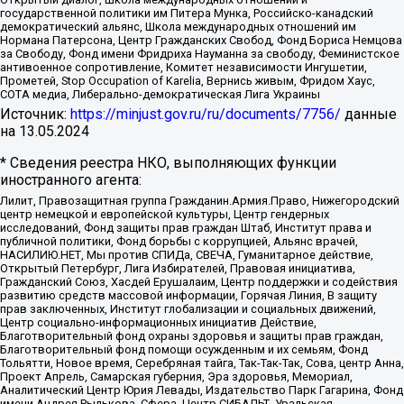
государственной политики им Питера Мунка, Российско-канадский
демократический альянс, Школа международных отношений им
Нормана Патерсона, Центр Гражданских Свобод, Фонд Бориса Немцова
за Свободу, Фонд имени Фридриха Науманна за свободу, Феминистское
антивоенное сопротивление, Комитет независимости Ингушетии,
Прометей, Stop Occupation of Karelia, Вернись живым, Фридом Хаус,
СОТА медиа, Либерально-демократическая Лига Украины
Источник:
https://minjust.gov.ru/ru/documents/7756/
данные
на
13.05.2024
* Сведения реестра НКО, выполняющих функции
иностранного агента:
Лилит, Правозащитная группа Гражданин.Армия.Право, Нижегородский
центр немецкой и европейской культуры, Центр гендерных
исследований, Фонд защиты прав граждан Штаб, Институт права и
публичной политики, Фонд борьбы с коррупцией, Альянс врачей,
НАСИЛИЮ.НЕТ, Мы против СПИДа, СВЕЧА, Гуманитарное действие,
Открытый Петербург, Лига Избирателей, Правовая инициатива,
Гражданский Союз, Хасдей Ерушалаим, Центр поддержки и содействия
развитию средств массовой информации, Горячая Линия, В защиту
прав заключенных, Институт глобализации и социальных движений,
Центр социально-информационных инициатив Действие,
Благотворительный фонд охраны здоровья и защиты прав граждан,
Благотворительный фонд помощи осужденным и их семьям, Фонд
Тольятти, Новое время, Серебряная тайга, Так-Так-Так, Сова, центр Анна,
Проект Апрель, Самарская губерния, Эра здоровья, Мемориал,
Аналитический Центр Юрия Левады, Издательство Парк Гагарина, Фонд
имени Андрея Рылькова, Сфера, Центр СИБАЛЬТ, Уральская