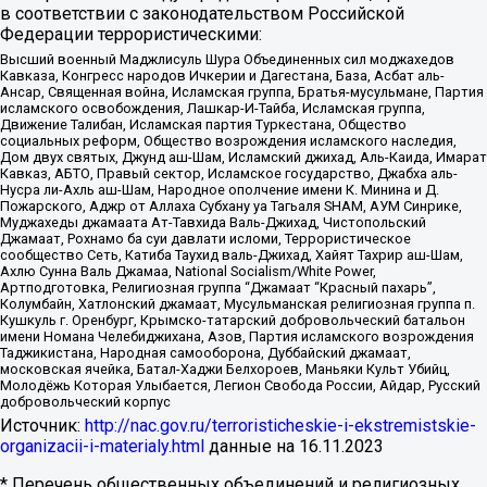
в соответствии с законодательством Российской
Федерации террористическими:
Высший военный Маджлисуль Шура Объединенных сил моджахедов
Кавказа, Конгресс народов Ичкерии и Дагестана, База, Асбат аль-
Ансар, Священная война, Исламская группа, Братья-мусульмане, Партия
исламского освобождения, Лашкар-И-Тайба, Исламская группа,
Движение Талибан, Исламская партия Туркестана, Общество
социальных реформ, Общество возрождения исламского наследия,
Дом двух святых, Джунд аш-Шам, Исламский джихад, Аль-Каида, Имарат
Кавказ, АБТО, Правый сектор, Исламское государство, Джабха аль-
Нусра ли-Ахль аш-Шам, Народное ополчение имени К. Минина и Д.
Пожарского, Аджр от Аллаха Субхану уа Тагьаля SHAM, АУМ Синрике,
Муджахеды джамаата Ат-Тавхида Валь-Джихад, Чистопольский
Джамаат, Рохнамо ба суи давлати исломи, Террористическое
сообщество Сеть, Катиба Таухид валь-Джихад, Хайят Тахрир аш-Шам,
Ахлю Сунна Валь Джамаа, National Socialism/White Power,
Артподготовка, Религиозная группа “Джамаат “Красный пахарь”,
Колумбайн, Хатлонский джамаат, Мусульманская религиозная группа п.
Кушкуль г. Оренбург, Крымско-татарский добровольческий батальон
имени Номана Челебиджихана, Азов, Партия исламского возрождения
Таджикистана, Народная самооборона, Дуббайский джамаат,
московская ячейка, Батал-Хаджи Белхороев, Маньяки Культ Убийц,
Молодёжь Которая Улыбается, Легион Свобода России, Айдар, Русский
добровольческий корпус
Источник:
http://nac.gov.ru/terroristicheskie-i-ekstremistskie-
organizacii-i-materialy.html
данные на
16.11.2023
* Перечень общественных объединений и религиозных