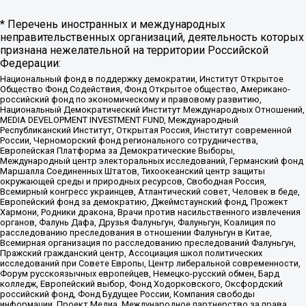
* Перечень иностранных и международных
неправительственных организаций, деятельность которых
признана нежелательной на территории Российской
Федерации:
Национальный фонд в поддержку демократии, Институт Открытое
Общество Фонд Содействия, Фонд Открытое общество, Американо-
российский фонд по экономическому и правовому развитию,
Национальный Демократический Институт Международных Отношений,
MEDIA DEVELOPMENT INVESTMENT FUND, Международный
Республиканский Институт, Открытая Россия, Институт современной
России, Черноморский фонд регионального сотрудничества,
Европейская Платформа за Демократические Выборы,
Международный центр электоральных исследований, Германский фонд
Маршалла Соединенных Штатов, Тихоокеанский центр защиты
окружающей среды и природных ресурсов, Свободная Россия,
Всемирный конгресс украинцев, Атлантический совет, Человек в беде,
Европейский фонд за демократию, Джеймстаунский фонд, Прожект
Хармони, Родники дракона, Врачи против насильственного извлечения
органов, Фалунь Дафа, Друзья Фалуньгун, Фалуньгун, Коалиция по
расследованию преследования в отношении Фалуньгун в Китае,
Всемирная организация по расследованию преследований Фалуньгун,
Пражский гражданский центр, Ассоциация школ политических
исследований при Совете Европы, Центр либеральной современности,
Форум русскоязычных европейцев, Немецко-русский обмен, Бард
колледж, Европейский выбор, Фонд Ходорковского, Оксфордский
российский фонд, Фонд Будущее России, Компания свободы
информации, Проект Медиа, Международное партнерство за права