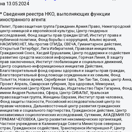
на
13.05.2024
* Сведения реестра НКО, выполняющих функции
иностранного агента:
Лилит, Правозащитная группа Гражданин.Армия.Право, Нижегородский
центр немецкой и европейской культуры, Центр гендерных
исследований, Фонд защиты прав граждан Штаб, Институт права и
публичной политики, Фонд борьбы с коррупцией, Альянс врачей,
НАСИЛИЮ.НЕТ, Мы против СПИДа, СВЕЧА, Гуманитарное действие,
Открытый Петербург, Лига Избирателей, Правовая инициатива,
Гражданский Союз, Хасдей Ерушалаим, Центр поддержки и содействия
развитию средств массовой информации, Горячая Линия, В защиту
прав заключенных, Институт глобализации и социальных движений,
Центр социально-информационных инициатив Действие,
Благотворительный фонд охраны здоровья и защиты прав граждан,
Благотворительный фонд помощи осужденным и их семьям, Фонд
Тольятти, Новое время, Серебряная тайга, Так-Так-Так, Сова, центр Анна,
Проект Апрель, Самарская губерния, Эра здоровья, Мемориал,
Аналитический Центр Юрия Левады, Издательство Парк Гагарина, Фонд
имени Андрея Рылькова, Сфера, Центр СИБАЛЬТ, Уральская
правозащитная группа, Женщины Евразии, Институт прав человека,
Фонд защиты гласности, Российский исследовательский центр по
правам человека, Дальневосточный центр развития гражданских
инициатив и социального партнерства, Гражданское действие, Центр
независимых социологических исследований, Сутяжник, АКАДЕМИЯ ПО
ПРАВАМ ЧЕЛОВЕКА, Центр развития некоммерческих организаций,
Частное учреждение в Калининграде Совета Министров северных
стран, Гражданское содействие, Трансперенси Интернешнл-Р, Центр