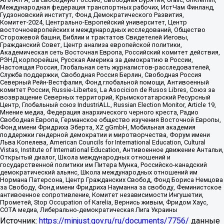
Международная федерация транспортных рабочих, ИстЧам Финланд,
Гудзоновский институт, Фонд Демократического Развития,
Комитет-2024, Центрально-Европейский университет, Центр
восточноевропейских и международных исследований, Общество
Сторожевой башни, Библии и трактатов Свидетелей Иеговы,
Гражданский Совет, Центр анализа европейской политики,
Академическая сеть Восточная Европа, Российский комитет действия,
РЭНД корпорейшн, Русская Америка за демократию в России,
Настоящая Россия, Глобальная сеть журналистов-расследователей,
Служба поддержки, Свободная Россия Берлин, Свободная Россия
Северный Рейн-Вестфалия, Фонд глобальной помощи, Антивоенный
комитет России, Russie-Libertes, La Asocicion de Rusos Libres, Союз за
возвращение Северных территорий, Крымскотатарский Ресурсный
Центр, Глобальный союз IndustriALL, Russian Election Monitor, Article 19,
Мнение медиа, Федерация анархического черного креста, Радио
Свободная Европа, Германское общество изучения Восточной Европы,
Фонд имени Фридриха Эберта, XZ gGmbH, Мобильная академия
поддержки гендерной демократии и миротворчества, Форум имени
Льва Копелева, American Councils for International Education, Cultural
Vistas, Institute of International Education, Антивоенное движение Антальи,
Открытый диалог, Школа международных отношений и
государственной политики им Питера Мунка, Российско-канадский
демократический альянс, Школа международных отношений им
Нормана Патерсона, Центр Гражданских Свобод, Фонд Бориса Немцова
за Свободу, Фонд имени Фридриха Науманна за свободу, Феминистское
антивоенное сопротивление, Комитет независимости Ингушетии,
Прометей, Stop Occupation of Karelia, Вернись живым, Фридом Хаус,
СОТА медиа, Либерально-демократическая Лига Украины
Источник:
https://minjust.gov.ru/ru/documents/7756/
данные