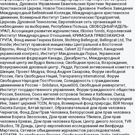
человека, Духовное Управление Евангельских Христиан Украинской
Христианской Церкви, Новое Поколение, Духовное Учебное Заведение
Международный Библейский Колледж, Международное христианское
движение, Всемирный Институт Саентологических Предприятий,
Церковь Духовной Технологии, Европейская сеть организаций по
наблюдению за выборами, Республика Польша, СВОБОДНЫЙ ИДЕЛЬ-
УРАЛ, Ассоциация развития журналистики, IStories fonds, Королевский
Институт Международных Отношений, КРИМСЬКА ПРАВОЗАХИСНА
ГРУПА, Фонд имени Генриха Бёлля, Stichting Bellingcat, Bellingcat Ltd, The
Insider, Институт правовой инициативы Центральной и Восточной
Европы, Фонд Открытой Эстонии, Calvert 22 Foundation, Канадский
украинский конгресс, Институт Макдональда-Лорье, Украинская
национальная федерация Канады, Декабристы, Международный
научный центр им Вудро Вильсона, Свободная пресса, Возрождение,
Всеукраинский духовный центр , Риддл, Русский антивоенный комитет в
Швеции, Проект Медуза, Фонд Андрея Сахарова, Форум свободной
России, Лига Свободных Наций, Transparеncy International, Форум
Свободных Народов ПостРоссии, Солидарность с гражданским
движением в России – Solidarus, КрымSOS, Свободный университет,
Институт государственного управления, Форум гражданского общества
Россия, Беллона, Союз жителей островов Тисима и Хабомаи, Съезд
народных депутатов, Гринпис Интернешнл, Фонд борьбы с коррупцией
Инк, Завет церквей TCCN, Агора, Всемирный фонд природы, BDR Novaja
Gazeta-Europe, Алтай проект, Образовательный дом прав человека
Чернигов, Фонд Дом Прав Человека, Белорусский дом прав человека
имени Бориса Звозскова, Дом прав человека Тбилиси, Дом прав
человека Ереван, Дом прав человека Крым, Центр дикого лосося, TVR
Studios, ТВ Дождь, Центр европейских исследований им Вилфрида
Мартенса, Сетевое объединение журналистов расследователей,
АЛЛАТРА, За свободную Россию, Свободная Бурятия, Uralic, UnKremlin,