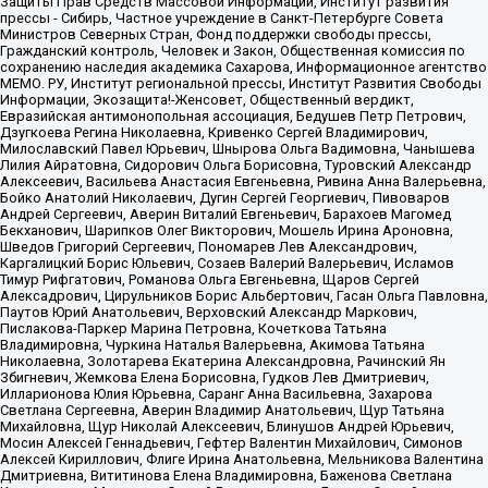
Защиты Прав Средств Массовой Информации, Институт развития
прессы - Сибирь, Частное учреждение в Санкт-Петербурге Совета
Министров Северных Стран, Фонд поддержки свободы прессы,
Гражданский контроль, Человек и Закон, Общественная комиссия по
сохранению наследия академика Сахарова, Информационное агентство
МЕМО. РУ, Институт региональной прессы, Институт Развития Свободы
Информации, Экозащита!-Женсовет, Общественный вердикт,
Евразийская антимонопольная ассоциация, Бедушев Петр Петрович,
Дзугкоева Регина Николаевна, Кривенко Сергей Владимирович,
Милославский Павел Юрьевич, Шнырова Ольга Вадимовна, Чанышева
Лилия Айратовна, Сидорович Ольга Борисовна, Туровский Александр
Алексеевич, Васильева Анастасия Евгеньевна, Ривина Анна Валерьевна,
Бойко Анатолий Николаевич, Дугин Сергей Георгиевич, Пивоваров
Андрей Сергеевич, Аверин Виталий Евгеньевич, Барахоев Магомед
Бекханович, Шарипков Олег Викторович, Мошель Ирина Ароновна,
Шведов Григорий Сергеевич, Пономарев Лев Александрович,
Каргалицкий Борис Юльевич, Созаев Валерий Валерьевич, Исламов
Тимур Рифгатович, Романова Ольга Евгеньевна, Щаров Сергей
Алексадрович, Цирульников Борис Альбертович, Гасан Ольга Павловна,
Паутов Юрий Анатольевич, Верховский Александр Маркович,
Пислакова-Паркер Марина Петровна, Кочеткова Татьяна
Владимировна, Чуркина Наталья Валерьевна, Акимова Татьяна
Николаевна, Золотарева Екатерина Александровна, Рачинский Ян
Збигневич, Жемкова Елена Борисовна, Гудков Лев Дмитриевич,
Илларионова Юлия Юрьевна, Саранг Анна Васильевна, Захарова
Светлана Сергеевна, Аверин Владимир Анатольевич, Щур Татьяна
Михайловна, Щур Николай Алексеевич, Блинушов Андрей Юрьевич,
Мосин Алексей Геннадьевич, Гефтер Валентин Михайлович, Симонов
Алексей Кириллович, Флиге Ирина Анатольевна, Мельникова Валентина
Дмитриевна, Вититинова Елена Владимировна, Баженова Светлана