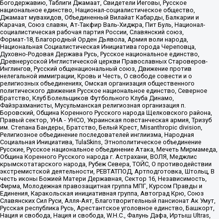
Богодержавию, Таблиги Джамаат, Свидетели Иеговы, Русское
национальное единство, Национал-социалистическое общество,
Джамаат мувахидов, Объединенный Вилайат Кабарды, Балкарии и
Карачая, Союз славян, Ат-Такфир Валь-Хиджра, Пит Буль, Национал-
социалистическая рабочая партия России, Славянский союз,
Формат-18, Благородный Орден Дьявола, Армия воли народа,
Национальная Социалистическая Инициатива города Череповца,
Духовно-Родовая Держава Русь, Русское национальное единство,
Древнерусской Инглистической церкви Православных Староверов-
Инглингов, Русский общенациональный союз, Движение против
нелегальной иммиграции, Кровь и Честь, О свободе совести и о
религиозных объединениях, Омская организация общественного
политического движения Русское национальное единство, Северное
Братство, Клуб Болельщиков Футбольного Клуба Динамо,
Файзрахманисты, Мусульманская религиозная организация п.
Боровский, Община Коренного Русского народа Щелковского района,
Правый сектор, УНА - УНСО, Украинская повстанческая армия, Тризуб
им. Степана Бандеры, Братство, Белый Крест, Misanthropic division,
Религиозное объединение последователей инглиизма, Народная
Социальная Инициатива, TulaSkins, Этнополитическое объединение
Русские, Русское национальное объединение Атака, Мечеть Мирмамеда,
Община Коренного Русского народа г. Астрахани, ВОЛЯ, Меджлис
крымскотатарского народа, Рубеж Севера, ТОЙС, О противодействии
экстремистской деятельности, РЕВТАТПОД, Артподготовка, Штольц, В
честь иконы Божией Матери Державная, Сектор 16, Независимость,
Фирма, Молодежная правозащитная группа МПГ, Курсом Правды и
Единения, Каракольская инициативная группа, Автоград Крю, Союз
Славянских Сил Руси, Алля-Аят, Благотворительный пансионат Ак Умут,
Русская республика Русь, Арестантское уголовное единство, Башкорт,
Нация и свобода, Нация и свобода, W.H.С., Фалунь Дафа, Иртыш Ultras,