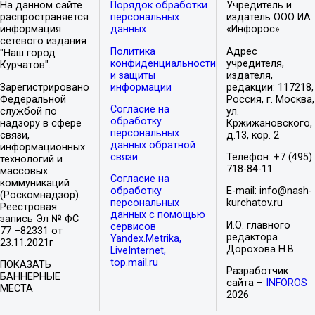
На данном сайте
Порядок обработки
Учредитель и
распространяется
персональных
издатель ООО ИА
информация
данных
«Инфорос».
сетевого издания
Политика
Адрес
"Наш город
конфиденциальности
учредителя,
Курчатов".
и защиты
издателя,
Зарегистрировано
информации
редакции: 117218,
Федеральной
Россия, г. Москва,
Согласие на
службой по
ул.
обработку
надзору в сфере
Кржижановского,
персональных
связи,
д.13, кор. 2
данных обратной
информационных
связи
Телефон: +7 (495)
технологий и
718-84-11
массовых
Согласие на
коммуникаций
обработку
E-mail: info@nash-
(Роскомнадзор).
персональных
kurchatov.ru
Реестровая
данных с помощью
запись Эл № ФС
И.О. главного
сервисов
77 –82331 от
редактора
Yandex.Metrika,
23.11.2021г
Дорохова Н.В.
LiveInternet,
top.mail.ru
ПОКАЗАТЬ
Разработчик
БАННЕРНЫЕ
сайта –
INFOROS
МЕСТА
2026