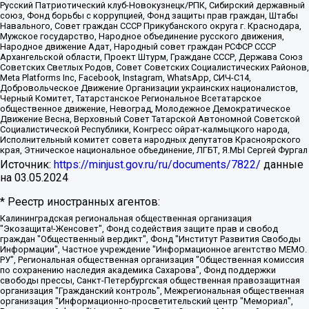
Русский Патриотический клуб-Новокузнецк/РПК, Сибирский державный
союз, Фонд борьбы с коррупцией, Фонд защиты прав граждан, Штабы
Навального, Совет граждан СССР Прикубанского округа г. Краснодара,
Мужское государство, Народное объединение русского движения,
Народное движение Адат, Народный совет граждан РСФСР СССР
Архангельской области, Проект Штурм, Граждане СССР, Держава Союз
Советских Светлых Родов, Совет Советских Социалистических Районов,
Meta Platforms Inc, Facebook, Instagram, WhatsApp, СИЧ-С14,
Добровольческое Движение Организации украинских националистов,
Черный Комитет, Татарстанское Региональное Всетатарское
общественное движение, Невоград, Молодежное Демократическое
Движение Весна, Верховный Совет Татарской Автономной Советской
Социалистической Республики, Конгресс ойрат-калмыцкого народа,
Исполнительный комитет совета народных депутатов Красноярского
края, Этническое национальное объединение, ЛГБТ, Я.МЫ Сергей Фургал
Источник:
https://minjust.gov.ru/ru/documents/7822/
данные
на
03.05.2024
* Реестр иностранных агентов:
Калининградская региональная общественная организация "Экозащита!-Женсовет", Фонд содействия защите прав и свобод граждан "Общественный вердикт", Фонд "Институт Развития Свободы Информации", Частное учреждение "Информационное агентство МЕМО. РУ", Региональная общественная организация "Общественная комиссия по сохранению наследия академика Сахарова", Фонд поддержки свободы прессы, Санкт-Петербургская общественная правозащитная организация "Гражданский контроль", Межрегиональная общественная организация "Информационно-просветительский центр "Мемориал", Региональный Фонд "Центр Защиты Прав Средств Массовой Информации", с 05.12.2023 Фонд "Центр Защиты Прав Средств массовой информации", Региональная общественная благотворительная организация помощи беженцам и мигрантам "Гражданское содействие", Негосударственное образовательное учреждение дополнительного профессионального образования (повышение квалификации) специалистов "АКАДЕМИЯ ПО ПРАВАМ ЧЕЛОВЕКА", Свердловская региональная общественная организация "Сутяжник", Автономная некоммерческая организация "Центр независимых социологических исследований", Союз общественных объединений "Российский исследовательский центр по правам человека", Региональное общественное учреждение научно-информационный центр "МЕМОРИАЛ", Некоммерческая организация "Фонд защиты гласности", Автономная некоммерческая организация "Институт прав человека", Городская общественная организация "Екатеринбургское общество "МЕМОРИАЛ", Городская общественная организация "Рязанское историко-просветительское и правозащитное общество "Мемориал" (Рязанский Мемориал), Челябинский региональный орган общественной самодеятельности – женское общественное объединение "Женщины Евразии", Челябинский региональный орган общественной самодеятельности "Уральская правозащитная группа", Фонд содействия защите здоровья и социальной справедливости имени Андрея Рылькова, Автономная Некоммерческая Организация "Аналитический Центр Юрия Левады", Автономная некоммерческая организация социальной поддержки населения "Проект Апрель", Региональная общественная организация помощи женщинам и детям, находящимся в кризисной ситуации "Информационно-методический центр "Анна", Фонд содействия развитию массовых коммуникаций и правовому просвещению "Так-так-Так", Фонд содействия устойчивому развитию "Серебряная тайга", Свердловский региональный общественный фонд социальных проектов "Новое время", "Idel.Реалии", Кавказ.Реалии, Крым.Реалии, Телеканал Настоящее Время, Татаро-башкирская служба Радио Свобода (Azatliq Radiosi), Радио Свободная Европа/Радио Свобода (PCE/PC), "Сибирь.Реалии", "Фактограф", Благотворительный фонд помощи осужденным и их семьям, Автономная некоммерческая организация "Институт глобализации и социальных движений", Фонд "В защиту прав заключенных", Частное учреждение "Центр поддержки и содействия развитию средств массовой информации", Пензенский региональный общественный благотворительный фонд "Гражданский союз", "Север.Реалии", Некоммерческая организация Фонд "Правовая инициатива", Общество с ограниченной ответственностью "Радио Свободная Европа/Радио Свобода", Чешское информационное агентство "MEDIUM-ORIENT", Красноярская региональная общественная организация "Мы против СПИДа", Камалягин Денис Николаевич, Маркелов Сергей Евгеньевич, Пономарев Лев Александрович, Савицкая Людмила Алексеевна, Автономная некоммерческая организация "Центр по работе с проблемой насилия "НАСИЛИЮ.НЕТ", Межрегиональный профессиональный союз работников здравоохранения "Альянс врачей", Юридическое лицо, зарегистрированное в Латвийской Республике, SIA "Medusa Project" (регистрационный номер 40103797863, дата регистрации 10.06.2014), Некоммерческая организация "Фонд по борьбе с коррупцией", Автономная некоммерческая организация "Институт права и публичной политики", Баданин Роман Сергеевич, Гликин Максим Александрович, Железнова Мария Михайловна, Лукьянова Юлия Сергеевна, Маетная Елизавета Витальевна, Маняхин Петр Борисович, Чуракова Ольга Владимировна, Ярош Юлия Петровна, Юридическое лицо "The Insider SIA", зарегистрированное в Риге, Латвийская Республика (дата регистрации 26.06.2015), являющееся администратором доменного имени интернет-издания "The Insider SIA", https://theins.ru, Постернак Алексей Евгеньевич, Рубин Михаил Аркадьевич, Анин Роман Александрович, Юридическое лицо Istories fonds, зарегистрированное в Латвийской Республике (регистрационный номер 50008295751, дата регистрации 24.02.2020), Великовский Дмитрий Александрович, Долинина Ирина Николаевна, Мароховская Алеся Алексеевна, Шлейнов Роман Юрьевич, Шмагун Олеся Валентиновна, Общество с ограниченной ответственностью "Альтаир 2021", Общество с ограниченной ответственностью "Вега 2021", Общество с ограниченной ответственностью "Главный редактор 2021", Общество с ограниченной ответственностью "Ромашки монолит", Важенков Артем Валерьевич, Ивановская областная общественная организация "Центр гендерных исследований", Гурман Юрий Альбертович, Медиапроект "ОВД-Инфо", Егоров Владимир Владимирович, Жилинский Владимир Александрович, Общество с ограниченной ответственностью "ЗП", Иванова София Юрьевна, Карезина Инна Павловна, Кильтау Екатерина Викторовна, Петров Алексей Викторович, Пискунов Сергей Евгеньевич, Смирнов Сергей Сергеевич, Тихонов Михаил Сергеевич, Общество с ограниченной ответственностью "ЖУРНАЛИСТ-ИНОСТРАННЫЙ АГЕНТ", Арапова Галина Юрьевна, Вольтская Татьяна Анатольевна, Американская компания "Mason G.E.S. Anonymous Foundation" (США), являющаяся владельцем интернет-издания https://mnews.world/, Компания "Stichting Bellingcat", зарегистрированная в Нидерландах (дата регистрации 11.07.2018), Захаров Андрей Вячеславович, Клепиковская Екатерина Дмитриевна, Общество с ограниченной ответственностью "МЕМО", Перл Роман Александрович, Симонов Евгений Алексеевич, Соловьева Елена Анатольевна, Сотников Даниил Владимирович, Сурначева Елизавета Дмитриевна, Автономная некоммерческая организация по защите прав человека и информированию населения "Якутия – Наше Мнение", Общество с ограниченной ответственностью "Москоу диджитал медиа", с 26.01.2023 Общество с ограниченной ответственностью "Чайка Белые сады", Ветошкина Валерия Валерьевна, Заговора Максим Александрович, Межрегиональное общественное движение "Российская ЛГБТ - сеть", Оленичев Максим Владимирович, Павлов Иван Юрьевич, Скворцова Елена Сергеевна, Общество с ограниченной ответственностью "Как бы инагент", Кочетков Игорь Викторович, Общество с ограниченной ответственностью "Честные выборы", Еланчик Олег Александрович, Общество с ограниченной ответственностью "Нобелевский призыв", Гималова Регина Эмилевна, Григорьев Андрей Валерьевич, Григорьева Алина Александровна, Ассоциация по содействию защите прав призывников, альтернативнослужащих и военнослужащих "Правозащитная группа "Гражданин.Армия.Право", Хисамова Регина Фаритовна, Автономная некоммерческая организация по реализации социально-правовых программ "Лилит", Дальневосточное общественное движение "Маяк", Санкт-Петербургская ЛГБТ-инициативная группа "Выход", Инициативная группа ЛГБТ+ "Реверс", Алексеев Андрей Викторович, Бекбулатова Таисия Львовна, Беляев Иван Михайлович, Владыкина Елена Сергеевна, Гельман Марат Александрович, Никульшина Вероника Юрьевна, Толоконникова Надежда Андреевна, Шендерович Виктор Анатольевич, Общество с ограниченной ответственностью "Данное сообщение", Общество с ограниченной ответственностью Издательский дом "Новая глава", Айнбиндер Александра Александровна, Московский комьюнити-центр для ЛГБТ+инициатив, Благотворительный фонд развития филантропии, Deutsche Welle (Германия, Kurt-Schumacher-Strasse 3, 53113 Bonn), Борзунова Мария Михайловна, Воробьев Виктор Викторович, Голубева Анна Львовна, Константинова Алла Михайловна, Малкова Ирина Владимировна, Мурадов Мурад Абдулгалимович, Осетинская Елизавета Николаевна, Понасенков Евгений Николаевич, Ганапольский Матвей Юрьевич, Киселев Евгений Алексеевич, Борухович Ирина Григорьевна, Дремин Иван Тимофеевич, Дубровский Дмитрий Викторович, Красноярская региональная общественная организация поддержки и развития альтернативных образовательных технологий и межкультурных коммуникаций "ИНТЕРРА", Маяковская Екатерина Алексеевна, Фейгин Марк Захарович, Филимонов Андрей Викторович, Дзугкоева Регина Николаевна, Доброхотов Роман Александрович, Дудь Юрий Александрович, Елкин Сергей Владимирович, Кругликов Кирилл Игоревич, Сабунаева Мария Леонидовна, Семенов Алексей Владимирович, Шаинян Карен Багратович, Шульман Екатерина Михайловна, Асафьев Артур Валерьевич, Вахштайн Виктор Семенович, Венедиктов Алексей Алексеевич, Лушникова Екатерина Евгеньевна, Волков Леонид Михайлович, Невзоров Александр Глебович, Пархоменко Сергей Борисович, Сироткин Ярослав Николаевич, Кара-Мурза Владимир Владимирович, Баранова Наталья Владимировна, Гозман Леонид Яковлевич, Кагарлицкий Борис Юльевич, Климарев Михаил Валерьевич, Милов Владимир Станиславович, Автономная некоммерческая организация Краснодарский центр современного искусства "Типография", Моргенштерн Алишер Тагирович, Соболь Любовь Эдуардовна, Общество с ограниченной ответственностью "ЛИЗА НОРМ", Каспаров Гарри Кимович, Ходорковский Михаил Борисович, Общество с ограниченной ответственностью "Апрельские тезисы", Данилович Ирина Брониславовна, Кашин Олег Владимирович, Петров Николай Владимирович, Пивоваров Алексей Владимирович, Соколов Михаил Владимирович, Цветкова Юлия Владимировна, Чичваркин Евгений Александрович, Комитет против пыток/Команда против пыток, Общество с ограниченной ответственностью "Первый научный", Общество с ограниченной ответственностью "Вертолет и ко", Белоцерковская Вероника Борисовна, Кац Максим Евгеньевич, Лазарева Татьяна Юрьевна, Шаведдинов Руслан Табризович, Яшин Илья Валерьевич, Общество с ограниченной ответственностью "Иноагент ААВ", Алешковский Дмитрий Петрович, Альбац Евгения Марковна, Быков Дмитрий Львович, Галямина Юлия Евгеньевна, Лойко Сергей Леонидович, Мартынов Кирилл Константинович, Медведев Сергей Александрович, Крашенинников Федор Геннадиевич, Гордеева Катерина Вл