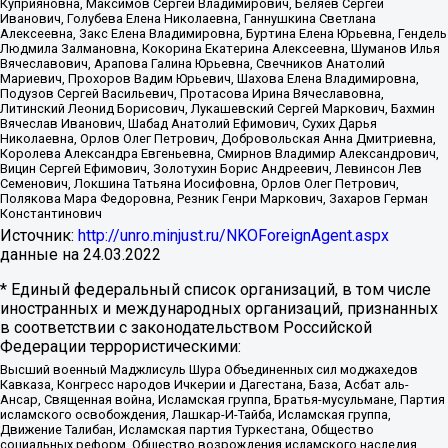
Куприяновна, Максимов Сергей Владимирович, Беляев Сергей
Иванович, Голубева Елена Николаевна, Ганнушкина Светлана
Алексеевна, Закс Елена Владимировна, Буртина Елена Юрьевна, Гендель
Людмила Залмановна, Кокорина Екатерина Алексеевна, Шуманов Илья
Вячеславович, Арапова Галина Юрьевна, Свечников Анатолий
Мариевич, Прохоров Вадим Юрьевич, Шахова Елена Владимировна,
Подузов Сергей Васильевич, Протасова Ирина Вячеславовна,
Литинский Леонид Борисович, Лукашевский Сергей Маркович, Бахмин
Вячеслав Иванович, Шабад Анатолий Ефимович, Сухих Дарья
Николаевна, Орлов Олег Петрович, Добровольская Анна Дмитриевна,
Королева Александра Евгеньевна, Смирнов Владимир Александрович,
Вицин Сергей Ефимович, Золотухин Борис Андреевич, Левинсон Лев
Семенович, Локшина Татьяна Иосифовна, Орлов Олег Петрович,
Полякова Мара Федоровна, Резник Генри Маркович, Захаров Герман
Константинович
Источник:
http://unro.minjust.ru/NKOForeignAgent.aspx
данные на
24.03.2022
* Единый федеральный список организаций, в том числе
иностранных и международных организаций, признанных
в соответствии с законодательством Российской
Федерации террористическими:
Высший военный Маджлисуль Шура Объединенных сил моджахедов
Кавказа, Конгресс народов Ичкерии и Дагестана, База, Асбат аль-
Ансар, Священная война, Исламская группа, Братья-мусульмане, Партия
исламского освобождения, Лашкар-И-Тайба, Исламская группа,
Движение Талибан, Исламская партия Туркестана, Общество
социальных реформ, Общество возрождения исламского наследия,