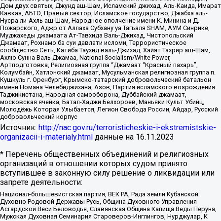
Дом двух святых, Джунд аш-Шам, Исламский джихад, Аль-Каида, Имарат
Кавказ, АБТО, Правый сектор, Исламское государство, Джабха аль-
Нусра ли-Ахль аш-Шам, Народное ополчение имени К. Минина и Д.
Пожарского, Аджр от Аллаха Субхану уа Тагьаля SHAM, АУМ Синрике,
Муджахеды джамаата Ат-Тавхида Валь-Джихад, Чистопольский
Джамаат, Рохнамо ба суи давлати исломи, Террористическое
сообщество Сеть, Катиба Таухид валь-Джихад, Хайят Тахрир аш-Шам,
Ахлю Сунна Валь Джамаа, National Socialism/White Power,
Артподготовка, Религиозная группа “Джамаат “Красный пахарь”,
Колумбайн, Хатлонский джамаат, Мусульманская религиозная группа п.
Кушкуль г. Оренбург, Крымско-татарский добровольческий батальон
имени Номана Челебиджихана, Азов, Партия исламского возрождения
Таджикистана, Народная самооборона, Дуббайский джамаат,
московская ячейка, Батал-Хаджи Белхороев, Маньяки Культ Убийц,
Молодёжь Которая Улыбается, Легион Свобода России, Айдар, Русский
добровольческий корпус
Источник:
http://nac.gov.ru/terroristicheskie-i-ekstremistskie-
organizacii-i-materialy.html
данные на
16.11.2023
* Перечень общественных объединений и религиозных
организаций в отношении которых судом принято
вступившее в законную силу решение о ликвидации или
запрете деятельности:
Национал-большевистская партия, ВЕК РА, Рада земли Кубанской
Духовно Родовой Державы Русь, Община Духовного Управления
Асгардской Веси Беловодья, Славянская Община Капища Веды Перуна,
Мужская Духовная Семинария Староверов-Инглингов, Нурджулар, К