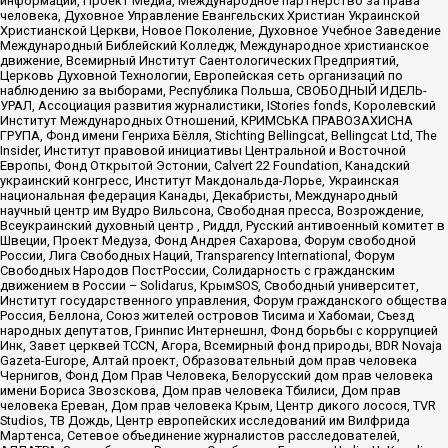
информации, Проект Медиа, Международное партнерство за права
человека, Духовное Управление Евангельских Христиан Украинской
Христианской Церкви, Новое Поколение, Духовное Учебное Заведение
Международный Библейский Колледж, Международное христианское
движение, Всемирный Институт Саентологических Предприятий,
Церковь Духовной Технологии, Европейская сеть организаций по
наблюдению за выборами, Республика Польша, СВОБОДНЫЙ ИДЕЛЬ-
УРАЛ, Ассоциация развития журналистики, IStories fonds, Королевский
Институт Международных Отношений, КРИМСЬКА ПРАВОЗАХИСНА
ГРУПА, Фонд имени Генриха Бёлля, Stichting Bellingcat, Bellingcat Ltd, The
Insider, Институт правовой инициативы Центральной и Восточной
Европы, Фонд Открытой Эстонии, Calvert 22 Foundation, Канадский
украинский конгресс, Институт Макдональда-Лорье, Украинская
национальная федерация Канады, Декабристы, Международный
научный центр им Вудро Вильсона, Свободная пресса, Возрождение,
Всеукраинский духовный центр , Риддл, Русский антивоенный комитет в
Швеции, Проект Медуза, Фонд Андрея Сахарова, Форум свободной
России, Лига Свободных Наций, Transparеncy International, Форум
Свободных Народов ПостРоссии, Солидарность с гражданским
движением в России – Solidarus, КрымSOS, Свободный университет,
Институт государственного управления, Форум гражданского общества
Россия, Беллона, Союз жителей островов Тисима и Хабомаи, Съезд
народных депутатов, Гринпис Интернешнл, Фонд борьбы с коррупцией
Инк, Завет церквей TCCN, Агора, Всемирный фонд природы, BDR Novaja
Gazeta-Europe, Алтай проект, Образовательный дом прав человека
Чернигов, Фонд Дом Прав Человека, Белорусский дом прав человека
имени Бориса Звозскова, Дом прав человека Тбилиси, Дом прав
человека Ереван, Дом прав человека Крым, Центр дикого лосося, TVR
Studios, ТВ Дождь, Центр европейских исследований им Вилфрида
Мартенса, Сетевое объединение журналистов расследователей,