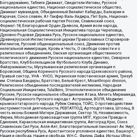
Богодержавию, Таблиги Джамаат, Свидетели Иеговы, Русское
национальное единство, Национал-социалистическое общество,
Джамаат мувахидов, Объединенный Вилайат Кабарды, Балкарии и
Карачая, Союз славян, Ат-Такфир Валь-Хиджра, Пит Буль, Национал-
социалистическая рабочая партия России, Славянский союз,
Формат-18, Благородный Орден Дьявола, Армия воли народа,
Национальная Социалистическая Инициатива города Череповца,
Духовно-Родовая Держава Русь, Русское национальное единство,
Древнерусской Инглистической церкви Православных Староверов-
Инглингов, Русский общенациональный союз, Движение против
нелегальной иммиграции, Кровь и Честь, О свободе совести и о
религиозных объединениях, Омская организация общественного
политического движения Русское национальное единство, Северное
Братство, Клуб Болельщиков Футбольного Клуба Динамо,
Файзрахманисты, Мусульманская религиозная организация п.
Боровский, Община Коренного Русского народа Щелковского района,
Правый сектор, УНА - УНСО, Украинская повстанческая армия, Тризуб
им. Степана Бандеры, Братство, Белый Крест, Misanthropic division,
Религиозное объединение последователей инглиизма, Народная
Социальная Инициатива, TulaSkins, Этнополитическое объединение
Русские, Русское национальное объединение Атака, Мечеть Мирмамеда,
Община Коренного Русского народа г. Астрахани, ВОЛЯ, Меджлис
крымскотатарского народа, Рубеж Севера, ТОЙС, О противодействии
экстремистской деятельности, РЕВТАТПОД, Артподготовка, Штольц, В
честь иконы Божией Матери Державная, Сектор 16, Независимость,
Фирма, Молодежная правозащитная группа МПГ, Курсом Правды и
Единения, Каракольская инициативная группа, Автоград Крю, Союз
Славянских Сил Руси, Алля-Аят, Благотворительный пансионат Ак Умут,
Русская республика Русь, Арестантское уголовное единство, Башкорт,
Нация и свобода, Нация и свобода, W.H.С., Фалунь Дафа, Иртыш Ultras,