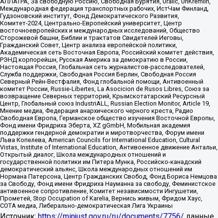
АЛЛАТРА, За свободную Россию, Свободная Бурятия, Uralic, UnKremlin,
Международная федерация транспортных рабочих, ИстЧам Финланд,
Гудзоновский институт, Фонд Демократического Развития,
Комитет-2024, Центрально-Европейский университет, Центр
восточноевропейских и международных исследований, Общество
Сторожевой башни, Библии и трактатов Свидетелей Иеговы,
Гражданский Совет, Центр анализа европейской политики,
Академическая сеть Восточная Европа, Российский комитет действия,
РЭНД корпорейшн, Русская Америка за демократию в России,
Настоящая Россия, Глобальная сеть журналистов-расследователей,
Служба поддержки, Свободная Россия Берлин, Свободная Россия
Северный Рейн-Вестфалия, Фонд глобальной помощи, Антивоенный
комитет России, Russie-Libertes, La Asocicion de Rusos Libres, Союз за
возвращение Северных территорий, Крымскотатарский Ресурсный
Центр, Глобальный союз IndustriALL, Russian Election Monitor, Article 19,
Мнение медиа, Федерация анархического черного креста, Радио
Свободная Европа, Германское общество изучения Восточной Европы,
Фонд имени Фридриха Эберта, XZ gGmbH, Мобильная академия
поддержки гендерной демократии и миротворчества, Форум имени
Льва Копелева, American Councils for International Education, Cultural
Vistas, Institute of International Education, Антивоенное движение Антальи,
Открытый диалог, Школа международных отношений и
государственной политики им Питера Мунка, Российско-канадский
демократический альянс, Школа международных отношений им
Нормана Патерсона, Центр Гражданских Свобод, Фонд Бориса Немцова
за Свободу, Фонд имени Фридриха Науманна за свободу, Феминистское
антивоенное сопротивление, Комитет независимости Ингушетии,
Прометей, Stop Occupation of Karelia, Вернись живым, Фридом Хаус,
СОТА медиа, Либерально-демократическая Лига Украины
Источник:
https://minjust.gov.ru/ru/documents/7756/
данные