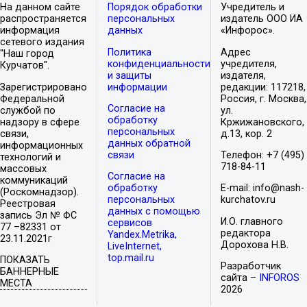
На данном сайте
Порядок обработки
Учредитель и
распространяется
персональных
издатель ООО ИА
информация
данных
«Инфорос».
сетевого издания
Политика
Адрес
"Наш город
конфиденциальности
учредителя,
Курчатов".
и защиты
издателя,
Зарегистрировано
информации
редакции: 117218,
Федеральной
Россия, г. Москва,
Согласие на
службой по
ул.
обработку
надзору в сфере
Кржижановского,
персональных
связи,
д.13, кор. 2
данных обратной
информационных
связи
Телефон: +7 (495)
технологий и
718-84-11
массовых
Согласие на
коммуникаций
обработку
E-mail: info@nash-
(Роскомнадзор).
персональных
kurchatov.ru
Реестровая
данных с помощью
запись Эл № ФС
И.О. главного
сервисов
77 –82331 от
редактора
Yandex.Metrika,
23.11.2021г
Дорохова Н.В.
LiveInternet,
top.mail.ru
ПОКАЗАТЬ
Разработчик
БАННЕРНЫЕ
сайта –
INFOROS
МЕСТА
2026