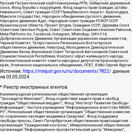
Русский Патриотический клуб-Новокузнецк/РПК, Сибирский державный
союз, Фонд борьбы с коррупцией, Фонд защиты прав граждан, Штабы
Навального, Совет граждан СССР Прикубанского округа г. Краснодара,
Мужское государство, Народное объединение русского движения,
Народное движение Адат, Народный совет граждан РСФСР СССР
Архангельской области, Проект Штурм, Граждане СССР, Держава Союз
Советских Светлых Родов, Совет Советских Социалистических Районов,
Meta Platforms Inc, Facebook, Instagram, WhatsApp, СИЧ-С14,
Добровольческое Движение Организации украинских националистов,
Черный Комитет, Татарстанское Региональное Всетатарское
общественное движение, Невоград, Молодежное Демократическое
Движение Весна, Верховный Совет Татарской Автономной Советской
Социалистической Республики, Конгресс ойрат-калмыцкого народа,
Исполнительный комитет совета народных депутатов Красноярского
края, Этническое национальное объединение, ЛГБТ, Я.МЫ Сергей Фургал
Источник:
https://minjust.gov.ru/ru/documents/7822/
данные
на
03.05.2024
* Реестр иностранных агентов:
Калининградская региональная общественная организация "Экозащита!-Женсовет", Фонд содействия защите прав и свобод граждан "Общественный вердикт", Фонд "Институт Развития Свободы Информации", Частное учреждение "Информационное агентство МЕМО. РУ", Региональная общественная организация "Общественная комиссия по сохранению наследия академика Сахарова", Фонд поддержки свободы прессы, Санкт-Петербургская общественная правозащитная организация "Гражданский контроль", Межрегиональная общественная организация "Информационно-просветительский центр "Мемориал", Региональный Фонд "Центр Защиты Прав Средств Массовой Информации", с 05.12.2023 Фонд "Центр Защиты Прав Средств массовой информации", Региональная общественная благотворительная организация помощи беженцам и мигрантам "Гражданское содействие", Негосударственное образовательное учреждение дополнительного профессионального образования (повышение квалификации) специалистов "АКАДЕМИЯ ПО ПРАВАМ ЧЕЛОВЕКА", Свердловская региональная общественная организация "Сутяжник", Автономная некоммерческая организация "Центр независимых социологических исследований", Союз общественных объединений "Российский исследовательский центр по правам человека", Региональное общественное учреждение научно-информационный центр "МЕМОРИАЛ", Некоммерческая организация "Фонд защиты гласности", Автономная некоммерческая организация "Институт прав человека", Городская общественная организация "Екатеринбургское общество "МЕМОРИАЛ", Городская общественная организация "Рязанское историко-просветительское и правозащитное общество "Мемориал" (Рязанский Мемориал), Челябинский региональный орган общественной самодеятельности – женское общественное объединение "Женщины Евразии", Челябинский региональный орган общественной самодеятельности "Уральская правозащитная группа", Фонд содействия защите здоровья и социальной справедливости имени Андрея Рылькова, Автономная Некоммерческая Организация "Аналитический Центр Юрия Левады", Автономная некоммерческая организация социальной поддержки населения "Проект Апрель", Региональная общественная организация помощи женщинам и детям, находящимся в кризисной ситуации "Информационно-методический центр "Анна", Фонд содействия развитию массовых коммуникаций и правовому просвещению "Так-так-Так", Фонд содействия устойчивому развитию "Серебряная тайга", Свердловский региональный общественный фонд социальных проектов "Новое время", "Idel.Реалии", Кавказ.Реалии, Крым.Реалии, Телеканал Настоящее Время, Татаро-башкирская служба Радио Свобода (Azatliq Radiosi), Радио Свободная Европа/Радио Свобода (PCE/PC), "Сибирь.Реалии", "Фактограф", Благотворительный фонд помощи осужденным и их семьям, Автономная некоммерческая организация "Институт глобализации и социальных движений", Фонд "В защиту прав заключенных", Частное учреждение "Центр поддержки и содействия развитию средств массовой информации", Пензенский региональный общественный благотворительный фонд "Гражданский союз", "Север.Реалии", Некоммерческая организация Фонд "Правовая инициатива", Общество с ограниченной ответственностью "Радио Свободная Европа/Радио Свобода", Чешское информационное агентство "MEDIUM-ORIENT", Красноярская региональная общественная организация "Мы против СПИДа", Камалягин Денис Николаевич, Маркелов Сергей Евгеньевич, Пономарев Лев Александрович, Савицкая Людмила Алексеевна, Автономная некоммерческая организация "Центр по работе с проблемой насилия "НАСИЛИЮ.НЕТ", Межрегиональный профессиональный союз работников здравоохранения "Альянс врачей", Юридическое лицо, зарегистрированное в Латвийской Республике, SIA "Medusa Project" (регистрационный номер 40103797863, дата регистрации 10.06.2014), Некоммерческая организация "Фонд по борьбе с коррупцией", Автономная некоммерческая организация "Институт права и публичной политики", Баданин Роман Сергеевич, Гликин Максим Александрович, Железнова Мария Михайловна, Лукьянова Юлия Сергеевна, Маетная Елизавета Витальевна, Маняхин Петр Борисович, Чуракова Ольга Владимировна, Ярош Юлия Петровна, Юридическое лицо "The Insider SIA", зарегистрированное в Риге, Латвийская Республика (дата регистрации 26.06.2015), являющееся администратором доменного имени интернет-издания "The Insider SIA", https://theins.ru, Постернак Алексей Евгеньевич, Рубин Михаил Аркадьевич, Анин Роман Александрович, Юридическое лицо Istories fonds, зарегистрированное в Латвийской Республике (регистрационный номер 50008295751, дата регистрации 24.02.2020), Великовский Дмитрий Александрович, Долинина Ирина Николаевна, Мароховская Алеся Алексеевна, Шлейнов Роман Юрьевич, Шмагун Олеся Валентиновна, Общество с ограниченной ответственностью "Альтаир 2021", Общество с ограниченной ответственностью "Вега 2021", Общество с ограниченной ответственностью "Главный редактор 2021", Общество с ограниченной ответственностью "Ромашки монолит", Важенков Артем Валерьевич, Ивановская областная общественная организация "Центр гендерных исследований", Гурман Юрий Альбертович, Медиапроект "ОВД-Инфо", Егоров Владимир Владимирович, Жилинский Владимир Александрович, Общество с ограниченной ответственностью "ЗП", Иванова София Юрьевна, Карезина Инна Павловна, Кильтау Екатерина Викторовна, Петров Алексей Викторович, Пискунов Сергей Евгеньевич, Смирнов Сергей Сергеевич, Тихонов Михаил Сергеевич, Общество с ограниченной ответственностью "ЖУРНАЛИСТ-ИНОСТРАННЫЙ АГЕНТ", Арапова Галина Юрьевна, Вольтская Татьяна Анатольевна, Американская компания "Mason G.E.S. Anonymous Foundation" (США), являющаяся владельцем интернет-издания https://mnews.world/, Компания "Stichting Bellingcat", зарегистрированная в Нидерландах (дата регистрации 11.07.2018), Захаров Андрей Вячеславович, Клепиковская Екатерина Дмитриевна, Общество с ограниченной ответственностью "МЕМО", Перл Роман Александрович, Симонов Евгений Алексеевич, Соловьева Елена Анатольевна, Сотников Даниил Владимирович, Сурначева Елизавета Дмитриевна, Автономная некоммерческая организация по защите прав человека и информированию населения "Якутия – Наше Мнение", Общество с ограниченной ответственностью "Москоу диджитал медиа", с 26.01.2023 Общество с ограниченной ответственностью "Чайка Белые сады", Ветошкина Валерия Валерьевна, Заговора Максим Александрович, Межрегиональное общественное движение "Российская ЛГБТ - сеть", Оленичев Максим Владимирович, Павлов Иван Юрьевич, Скворцова Елена Сергеевна, Общество с ограниченной ответственностью "Как бы инагент", Кочетков Игорь Викторович, Общество с ограниченной ответственностью "Честные выборы", Еланчик Олег Александрович, Общество с ограниченной ответственностью "Нобелевский призыв", Гималова Регина Эмилевна, Григорьев Андрей Валерьевич, Григорьева Алина Александровна, Ассоциация по содействию защите прав призывников, альтернативнослужащих и военнослужащих "Правозащитная группа "Гражданин.Армия.Право", Хисамова Регина Фаритовна, Автономная некоммерческая организация по реализации социально-правовых программ "Лилит", Дальневосточное общественное движение "Маяк", Санкт-Петербургская ЛГБТ-инициативная группа "Выход", Инициативная группа ЛГБТ+ "Реверс", Алексеев Андрей Викторович, Бекбулатова Таисия Львовна, Беляев Иван Михайлович, Владыкина Елена Сергеевна, Гельман Марат Александрович, Никульшина Вероника Юрьевна, Толоконникова Надежда Андреевна, Шендерович Виктор Анатольевич, Общество с ограниченной ответственностью "Данное сообщение", Общество с ограниченной ответственностью Издательский дом "Новая глава", Айнбиндер Александра Александровна, Московский комьюнити-центр для ЛГБТ+инициатив, Благотворительный фонд развития филантропии, Deutsche Welle (Германия, Kurt-Schumacher-Strasse 3, 53113 Bonn), Борзунова Мария Михайловна, Воробьев Виктор Викторович, Голубева Анна Львовна, Константинова Алла Михайловна, Малкова Ирина Владимировна, Мурадов Мурад Абдулгалимович, Осетинская Елизавета Николаевна, Понасенков Евгений Николаевич, Ганапольский Матвей Юрьевич, Киселев Евгений Алексеевич, Борухович Ирина Григорьевна, Дремин Иван Тимофеевич, Дубровский Дмитрий Викторович, Красноярская региональная общественная организация поддержки и развития альтернативных образовательных технологий и межкультурных коммуникаций "ИНТЕРРА", Маяковская Екатерина Алексеевна, Фейгин Марк Захарович, Филимонов Андрей Викторович, Дзугкоева Регина Николаевна, Доброхотов Роман Александрович, Дудь Юрий Александрович, Елкин Сергей Владимирович, Кругликов Кирилл Игоревич, Сабунаева Мария Леонидовна, Семенов Алексей Владимирович, Шаинян Карен Багратович, Шульман Екатерина Михайловна, Асафьев Артур Валерьевич, Вахштайн Виктор Семенович, Венедиктов Алексей Алексеевич, Лушникова Екатерина Евгеньевна, Волков Леонид Михайлович, Невзоров Александр Глебович, Пархоменко Сергей Борисович, Сироткин Ярослав Николаевич, Кара-Мурза Владимир Владимирович, Баранова Наталья Владимировна, Гозман Леонид Яковлевич, Кагарлицкий Борис Юльевич, Климарев Михаил Валерьевич, Милов Владимир Станиславович, Автономная некоммерческая организация Краснодарский центр современного искусства "Типография", Моргенштерн Алишер Тагирович, Соболь Любовь Эдуардовна, Общество с ограниченной ответственностью "ЛИЗА НОРМ", Каспаров Гарри Кимович, Ходорковский Михаил Борисович, Общество с ограниченной ответственностью "Апрельские тезисы", Данилович Ирина Брониславовна, Кашин Олег Владимирович, Петров Николай Владимирович, Пивоваров Алексей Владимирович, Соколов Михаил Владимирович, Цветкова Юлия Владимировна, Чичваркин Евгений Александрович, Комитет против пыток/Команда против пыток, Общество с ограниченной ответственностью "Первый научный", Общество с ограниченной ответственностью "Вертолет и ко", Белоцерковская Вероника Борисовна, Кац Максим Евгеньевич, Лазарева Татьяна Юрьевна, Шаведдинов Руслан Табризович, Яшин Илья Валерьевич, Общество с ограниченной ответственностью "Иноагент ААВ", Алешковский Дмитрий Петрович, Альбац Евгения Марковна, Быков Дмитрий Львович, Галямина Юлия Евгеньевна, Лойко Сергей Леонидович, Мартынов Кирилл Константинович, Медведев Сергей Александрович, Крашенинников Федор Геннадиевич, Гордеева Катерина Вл