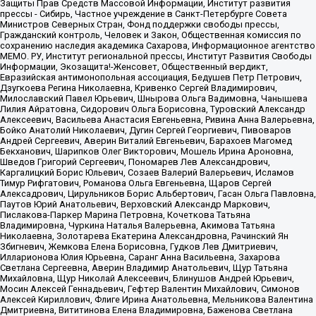
Защиты Прав Средств Массовой Информации, Институт развития
прессы - Сибирь, Частное учреждение в Санкт-Петербурге Совета
Министров Северных Стран, Фонд поддержки свободы прессы,
Гражданский контроль, Человек и Закон, Общественная комиссия по
сохранению наследия академика Сахарова, Информационное агентство
МЕМО. РУ, Институт региональной прессы, Институт Развития Свободы
Информации, Экозащита!-Женсовет, Общественный вердикт,
Евразийская антимонопольная ассоциация, Бедушев Петр Петрович,
Дзугкоева Регина Николаевна, Кривенко Сергей Владимирович,
Милославский Павел Юрьевич, Шнырова Ольга Вадимовна, Чанышева
Лилия Айратовна, Сидорович Ольга Борисовна, Туровский Александр
Алексеевич, Васильева Анастасия Евгеньевна, Ривина Анна Валерьевна,
Бойко Анатолий Николаевич, Дугин Сергей Георгиевич, Пивоваров
Андрей Сергеевич, Аверин Виталий Евгеньевич, Барахоев Магомед
Бекханович, Шарипков Олег Викторович, Мошель Ирина Ароновна,
Шведов Григорий Сергеевич, Пономарев Лев Александрович,
Каргалицкий Борис Юльевич, Созаев Валерий Валерьевич, Исламов
Тимур Рифгатович, Романова Ольга Евгеньевна, Щаров Сергей
Алексадрович, Цирульников Борис Альбертович, Гасан Ольга Павловна,
Паутов Юрий Анатольевич, Верховский Александр Маркович,
Пислакова-Паркер Марина Петровна, Кочеткова Татьяна
Владимировна, Чуркина Наталья Валерьевна, Акимова Татьяна
Николаевна, Золотарева Екатерина Александровна, Рачинский Ян
Збигневич, Жемкова Елена Борисовна, Гудков Лев Дмитриевич,
Илларионова Юлия Юрьевна, Саранг Анна Васильевна, Захарова
Светлана Сергеевна, Аверин Владимир Анатольевич, Щур Татьяна
Михайловна, Щур Николай Алексеевич, Блинушов Андрей Юрьевич,
Мосин Алексей Геннадьевич, Гефтер Валентин Михайлович, Симонов
Алексей Кириллович, Флиге Ирина Анатольевна, Мельникова Валентина
Дмитриевна, Вититинова Елена Владимировна, Баженова Светлана