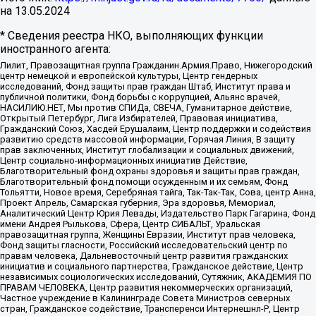
на
13.05.2024
* Сведения реестра НКО, выполняющих функции
иностранного агента:
Лилит, Правозащитная группа Гражданин.Армия.Право, Нижегородский
центр немецкой и европейской культуры, Центр гендерных
исследований, Фонд защиты прав граждан Штаб, Институт права и
публичной политики, Фонд борьбы с коррупцией, Альянс врачей,
НАСИЛИЮ.НЕТ, Мы против СПИДа, СВЕЧА, Гуманитарное действие,
Открытый Петербург, Лига Избирателей, Правовая инициатива,
Гражданский Союз, Хасдей Ерушалаим, Центр поддержки и содействия
развитию средств массовой информации, Горячая Линия, В защиту
прав заключенных, Институт глобализации и социальных движений,
Центр социально-информационных инициатив Действие,
Благотворительный фонд охраны здоровья и защиты прав граждан,
Благотворительный фонд помощи осужденным и их семьям, Фонд
Тольятти, Новое время, Серебряная тайга, Так-Так-Так, Сова, центр Анна,
Проект Апрель, Самарская губерния, Эра здоровья, Мемориал,
Аналитический Центр Юрия Левады, Издательство Парк Гагарина, Фонд
имени Андрея Рылькова, Сфера, Центр СИБАЛЬТ, Уральская
правозащитная группа, Женщины Евразии, Институт прав человека,
Фонд защиты гласности, Российский исследовательский центр по
правам человека, Дальневосточный центр развития гражданских
инициатив и социального партнерства, Гражданское действие, Центр
независимых социологических исследований, Сутяжник, АКАДЕМИЯ ПО
ПРАВАМ ЧЕЛОВЕКА, Центр развития некоммерческих организаций,
Частное учреждение в Калининграде Совета Министров северных
стран, Гражданское содействие, Трансперенси Интернешнл-Р, Центр