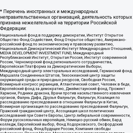
* Перечень иностранных и международных
неправительственных организаций, деятельность которых
признана нежелательной на территории Российской
Федерации:
Национальный фонд в поддержку демократии, Институт Открытое
Общество Фонд Содействия, Фонд Открытое общество, Американо-
российский фонд по экономическому и правовому развитию,
Национальный Демократический Институт Международных Отношений,
MEDIA DEVELOPMENT INVESTMENT FUND, Международный
Республиканский Институт, Открытая Россия, Институт современной
России, Черноморский фонд регионального сотрудничества,
Европейская Платформа за Демократические Выборы,
Международный центр электоральных исследований, Германский фонд
Маршалла Соединенных Штатов, Тихоокеанский центр защиты
окружающей среды и природных ресурсов, Свободная Россия,
Всемирный конгресс украинцев, Атлантический совет, Человек в беде,
Европейский фонд за демократию, Джеймстаунский фонд, Прожект
Хармони, Родники дракона, Врачи против насильственного извлечения
органов, Фалунь Дафа, Друзья Фалуньгун, Фалуньгун, Коалиция по
расследованию преследования в отношении Фалуньгун в Китае,
Всемирная организация по расследованию преследований Фалуньгун,
Пражский гражданский центр, Ассоциация школ политических
исследований при Совете Европы, Центр либеральной современности,
Форум русскоязычных европейцев, Немецко-русский обмен, Бард
колледж, Европейский выбор, Фонд Ходорковского, Оксфордский
российский фонд, Фонд Будущее России, Компания свободы