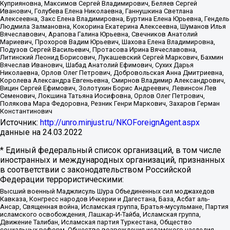
Куприяновна, Максимов Сергей Владимирович, Беляев Сергей
Иванович, Голубева Елена Николаевна, Ганнушкина Светлана
Алексеевна, Закс Елена Владимировна, Буртина Елена Юрьевна, Гендель
Людмила Залмановна, Кокорина Екатерина Алексеевна, Шуманов Илья
Вячеславович, Арапова Галина Юрьевна, Свечников Анатолий
Мариевич, Прохоров Вадим Юрьевич, Шахова Елена Владимировна,
Подузов Сергей Васильевич, Протасова Ирина Вячеславовна,
Литинский Леонид Борисович, Лукашевский Сергей Маркович, Бахмин
Вячеслав Иванович, Шабад Анатолий Ефимович, Сухих Дарья
Николаевна, Орлов Олег Петрович, Добровольская Анна Дмитриевна,
Королева Александра Евгеньевна, Смирнов Владимир Александрович,
Вицин Сергей Ефимович, Золотухин Борис Андреевич, Левинсон Лев
Семенович, Локшина Татьяна Иосифовна, Орлов Олег Петрович,
Полякова Мара Федоровна, Резник Генри Маркович, Захаров Герман
Константинович
Источник:
http://unro.minjust.ru/NKOForeignAgent.aspx
данные на
24.03.2022
* Единый федеральный список организаций, в том числе
иностранных и международных организаций, признанных
в соответствии с законодательством Российской
Федерации террористическими:
Высший военный Маджлисуль Шура Объединенных сил моджахедов
Кавказа, Конгресс народов Ичкерии и Дагестана, База, Асбат аль-
Ансар, Священная война, Исламская группа, Братья-мусульмане, Партия
исламского освобождения, Лашкар-И-Тайба, Исламская группа,
Движение Талибан, Исламская партия Туркестана, Общество
социальных реформ, Общество возрождения исламского наследия,