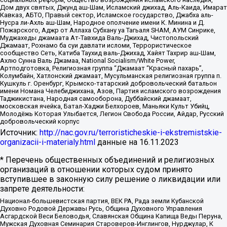
Дом двух святых, Джунд аш-Шам, Исламский джихад, Аль-Каида, Имарат
Кавказ, АБТО, Правый сектор, Исламское государство, Джабха аль-
Нусра ли-Ахль аш-Шам, Народное ополчение имени К. Минина и Д.
Пожарского, Аджр от Аллаха Субхану уа Тагьаля SHAM, АУМ Синрике,
Муджахеды джамаата Ат-Тавхида Валь-Джихад, Чистопольский
Джамаат, Рохнамо ба суи давлати исломи, Террористическое
сообщество Сеть, Катиба Таухид валь-Джихад, Хайят Тахрир аш-Шам,
Ахлю Сунна Валь Джамаа, National Socialism/White Power,
Артподготовка, Религиозная группа “Джамаат “Красный пахарь”,
Колумбайн, Хатлонский джамаат, Мусульманская религиозная группа п.
Кушкуль г. Оренбург, Крымско-татарский добровольческий батальон
имени Номана Челебиджихана, Азов, Партия исламского возрождения
Таджикистана, Народная самооборона, Дуббайский джамаат,
московская ячейка, Батал-Хаджи Белхороев, Маньяки Культ Убийц,
Молодёжь Которая Улыбается, Легион Свобода России, Айдар, Русский
добровольческий корпус
Источник:
http://nac.gov.ru/terroristicheskie-i-ekstremistskie-
organizacii-i-materialy.html
данные на
16.11.2023
* Перечень общественных объединений и религиозных
организаций в отношении которых судом принято
вступившее в законную силу решение о ликвидации или
запрете деятельности:
Национал-большевистская партия, ВЕК РА, Рада земли Кубанской
Духовно Родовой Державы Русь, Община Духовного Управления
Асгардской Веси Беловодья, Славянская Община Капища Веды Перуна,
Мужская Духовная Семинария Староверов-Инглингов, Нурджулар, К